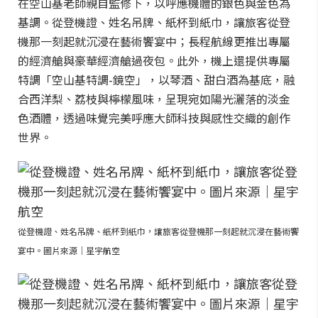
在空山基老師親自監修下，以呼應機體的銀色與金色為
基調。從登機證、姓名吊牌、紙杯到紙巾，讓旅客從登
機那一刻起就沉浸在藝術饗宴中；長程航線更推出專屬
的經濟艙與豪華經濟艙過夜包。此外，機上還提供專屬
特調「空山基特調-鏡空」，以琴酒、甜白酒為基底，融
合西洋梨、荔枝與檸檬風味，呈現宛如陽光灑落的淡金
色酒體，透過味覺完美呼應大師科技與感性交織的創作
世界。
從登機證、姓名吊牌、紙杯到紙巾，讓旅客從登機那一刻起就沉浸在藝術饗
宴中。圖片來源｜星宇航空