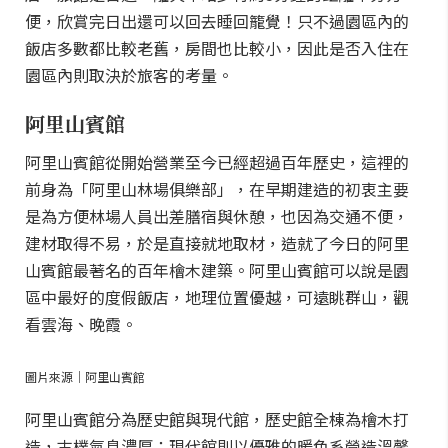
便，欣賞完日出還可以回去睡回籠覺！只不過園區內的
飯店多數都比較老舊，房間也比較小，因此是否入住在
園區內則取決於旅客的考量。
阿里山賓館
阿里山賓館從開始營業至今已經超過百年歷史，這裡的
前身為「阿里山林場俱樂部」，在早期建造的初衷主要
是為方便林場人員出差膳宿與休憩，也因為交通不便，
建材取得不易，於是直接就地取材，造就了今日的阿里
山賓館最著名的百年檜木建築。阿里山賓館可以說是園
區中最好的度假飯店，地理位置優越，可遠眺群山，觀
看雲海、晚霞。
圖片來源｜阿里山賓館
阿里山賓館分為歷史館與現代館，歷史館全棟為檜木打
造，古樸氣息濃厚；現代館則以優雅的暖色系營造溫馨