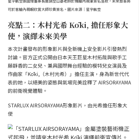
星宇航空張國煒董事長邀請空山基老師於機艙內親筆簽名落款，未來旅客將
可於客艙內親眼欣賞大師珍貴簽名。圖片來源｜星宇航空
亮點二：木村光希 Kōki, 擔任形象大
使，演繹未來美學
本次計畫發布的形象影片與全新機上安全影片引發熱烈
討論。官方正式公開由日本天王巨星木村拓哉與歌手工
藤靜香的二女兒、兼具國際舞台經驗的模特兒女演員及
作曲家「Kōki,（木村光希）」擔任主演，身為新世代代
表的她，以絕美的姿態與氣場完美詮釋了 AIRSORAYAMA
的前衛視覺體驗。
STARLUX AIRSORAYAMA形象影片，由光希擔任形象大
使