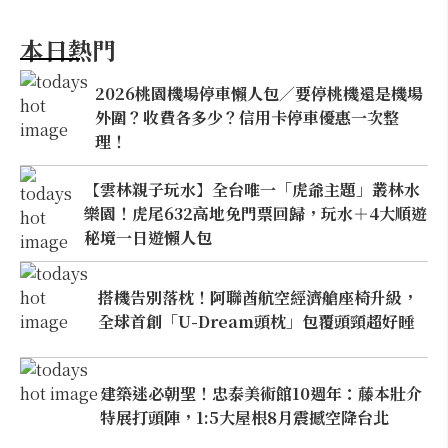
本日熱門
2026桃園機場停車懶人包／要停桃機還是機場
外圍？收費各多少？信用卡停車優惠一次整
理！
【雲林親子玩水】全台唯一「虎爺主題」叢林水
樂園！虎尾632高地免門票回歸，玩水＋4大順遊
秘境一日遊懶人包
搭機告別落枕！阿聯酋航空經濟艙座椅升級，
全球首創「U-Dream頭枕」包覆頭頸超好睡
建築迷必朝聖！忠泰美術館10週年：藤本壯介
特展打頭陣，1:5大屋根8月震撼空降台北