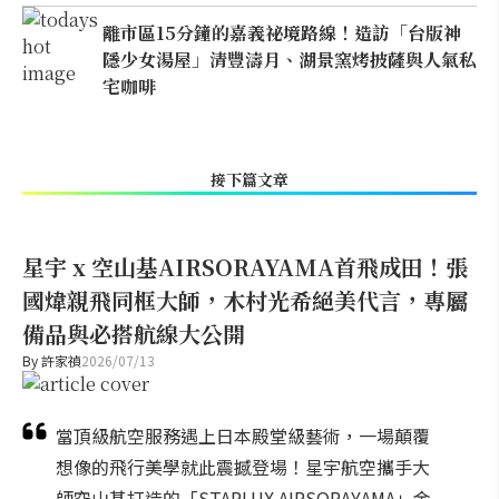
離市區15分鐘的嘉義祕境路線！造訪「台版神
隱少女湯屋」清豐濤月、湖景窯烤披薩與人氣私
宅咖啡
接下篇文章
星宇 x 空山基AIRSORAYAMA首飛成田！張
國煒親飛同框大師，木村光希絕美代言，專屬
備品與必搭航線大公開
By
許家禎
2026/07/13
當頂級航空服務遇上日本殿堂級藝術，一場顛覆
想像的飛行美學就此震撼登場！星宇航空攜手大
師空山基打造的「STARLUX AIRSORAYAMA」金