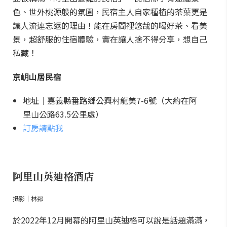
色、世外桃源般的氛圍，民宿主人自家種植的茶葉更是
讓人流連忘返的理由！能在房間裡悠哉的喝好茶、看美
景，超舒服的住宿體驗，實在讓人捨不得分享，想自己
私藏！
京岄山居民宿
地址｜嘉義縣番路鄉公興村龍美7-6號（大約在阿
里山公路63.5公里處）
訂房請點我
阿里山英迪格酒店
攝影｜林郅
於2022年12月開幕的阿里山英迪格可以說是話題滿滿，