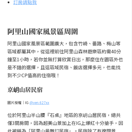
訂房請點我
阿里山國家風景區周圍
阿里山國家風景區範圍廣大，包含竹崎、番路、梅山等
區域都屬其中，從這裡前往阿里山森林遊樂區約需40分
鐘至1小時，若你並無打算欣賞日出，那麼住在園區外也
是不錯的選擇，且這區域民宿、飯店選擇多元，也能找
到不少CP值高的住宿哦！
京岄山居民宿
圖片授權｜IG
@ven.627xx
位於阿里山半山腰『石桌』地區的京岄山居民宿，總共
僅3間房間，因為超美山景加上在IG上爆紅十分搶手，因
此被稱為「阿里山最難訂民宿」。民宿除了有遼闊景