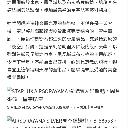
定期飛航於東京、鳳凰城以及布拉格等航線，讓旅客在
這些絕美航點間，體驗最完整的星宇航空藝術特展！
這架閃耀著洗鍊金屬光澤的藝術機，不僅僅是一架客
機，更是將前衛藝術與極致服務完美結合的「空中藝
廊」。無論你是衝著超生火的專屬備品、充滿儀式感的
「鏡空」特調，還是單純想朝聖大師級的設計美學，都
強烈建議及早鎖定東京、鳳凰城或布拉格的主題航班。
今年下半年，不妨為自己安排一趟別具意義的飛行，親
自登上這架翱翔天際的藝術品，體驗從未感受過的高空
視覺震撼！
STARLUX AIRSORAYAMA 模型讓人好驚豔。圖片來源｜星宇航空