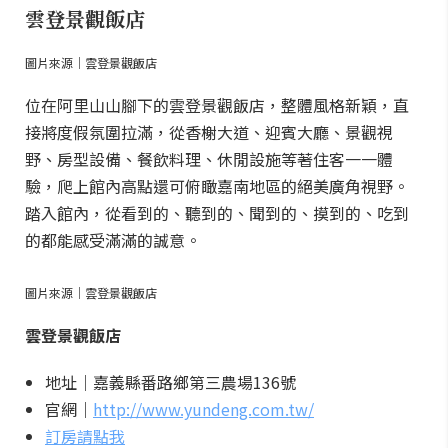
雲登景觀飯店
圖片來源｜雲登景觀飯店
位在阿里山山腳下的雲登景觀飯店，整體風格新穎，直
接將度假氛圍拉滿，從香榭大道、迎賓大廳、景觀視
野、房型設備、餐飲料理、休閒設施等著住客一一體
驗，爬上館內高點還可俯瞰嘉南地區的絕美廣角視野。
踏入館內，從看到的、聽到的、聞到的、摸到的、吃到
的都能感受滿滿的誠意。
圖片來源｜雲登景觀飯店
雲登景觀飯店
地址｜嘉義縣番路鄉第三農場136號
官網｜
http://www.yundeng.com.tw/
訂房請點我