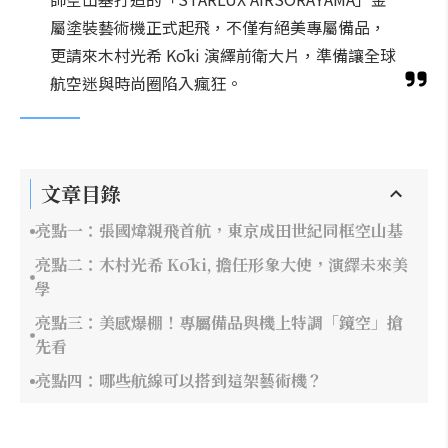
屬塗裝藝術機正式起飛，不僅有絕美專屬備品，
更請來木村光希 Kōki 演繹前衛大片，準備讓全球
航空迷與時尚圈陷入瘋狂。
文章目錄
亮點一：張國煒親飛首航，東京成田世紀同框空山基
亮點二：木村光希 Kōki, 擔任形象大使，演繹未來美
學
亮點三：美感爆棚！專屬備品與機上特調「鏡空」搶
先看
亮點四：哪些航線可以搭到這架藝術機？