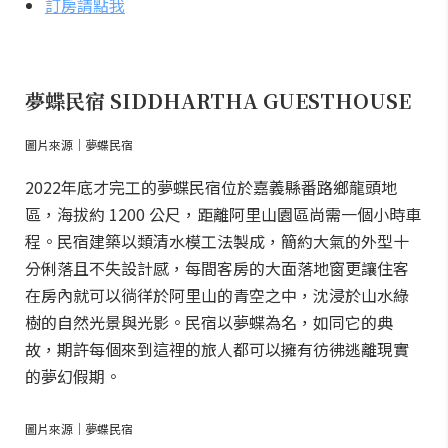
訂房請點我
夢蝶民宿 SIDDHARTHA GUESTHOUSE
圖片來源｜夢蝶民宿
2022年底才完工的夢蝶民宿位於嘉義縣番路鄉龍頭地
區，海拔約 1200 公尺，距離阿里山園區尚需一個小時車
程。民宿建築以類清水模工法製成，簡約大氣的外型十
分俐落且不失設計感，每間客房的大面落地窗更讓住客
在房內就可以徜徉於阿里山的青空之中，沈浸於山水綠
樹的自然光景與光影。民宿以夢蝶為名，如同它的典
故，期許每個來到這裡的旅人都可以擁有彷彿逃離現實
的夢幻假期。
圖片來源｜夢蝶民宿