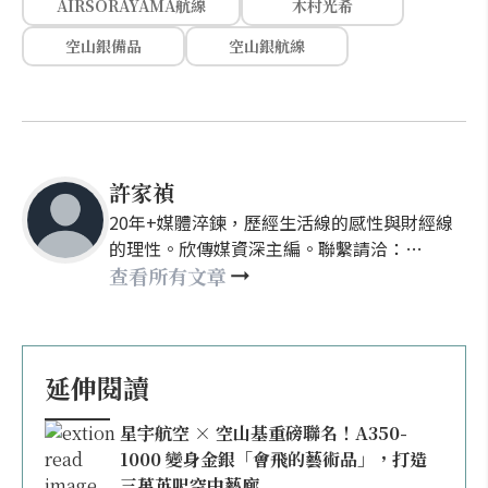
AIRSORAYAMA航線
木村光希
空山銀備品
空山銀航線
許家禎
20年+媒體淬鍊，歷經生活線的感性與財經線
的理性。欣傳媒資深主編。聯繫請洽：
nellyhsu@xinmedia.com
查看所有文章
延伸閱讀
星宇航空 × 空山基重磅聯名！A350-
1000 變身金銀「會飛的藝術品」，打造
三萬英呎空中藝廊