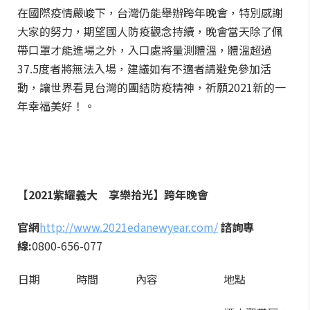
在國際疫情嚴峻下，台灣仍能舉辦跨年晚會，特別感謝
大家的努力，期望國人防疫觀念持續，晚會當天除了佩
帶口罩才能進場之外，入口處將量測體溫，體溫超過
37.5度者將無法入場，建議如有不適者請避免參加活
動，讓世界看見台灣的團結防疫精神，祈願2021新的一
年幸福美好！。
【
2021
紫耀義大
享樂拾光】跨年晚會
官網
http://www.2021edanewyear.com/
諮詢專
線
:
0800-656-077
日期
時間
內容
地點