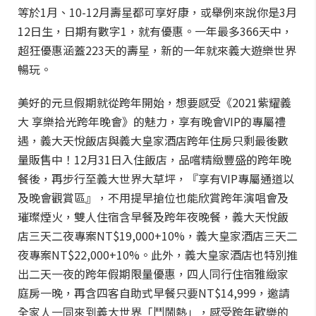
等於1月、10-12月壽星都可享好康，或舉例來說你是3月
12日生，日期有數字1，就有優惠。一年最多366天中，
超狂優惠涵蓋223天的壽星，新的一年就來義大遊樂世界
暢玩。
美好的元旦假期就從跨年開始，想要感受《2021紫耀義
大 享樂拾光跨年晚會》的魅力，享有晚會VIP的專屬禮
遇，義大天悅飯店與義大皇家酒店跨年住房只剩最後數
量販售中！12月31日入住飯店，品嚐精緻豐盛的跨年晚
餐後，再步行至義大世界大草坪，『享有VIP專屬通道以
及晚會觀賞區』，不用提早搶位也能欣賞跨年演唱會及
璀璨煙火，雙人住宿含早餐及跨年夜晚餐，義大天悅飯
店三天二夜專案NT$19,000+10%，義大皇家酒店三天二
夜專案NT$22,000+10%。此外，義大皇家酒店也特別推
出二天一夜的跨年假期限量優惠，四人同行住宿雅緻家
庭房一晚，再含四客自助式早餐只要NT$14,999，邀請
全家人一同來到義大世界「鬥鬧熱」，感受跨年歡樂的