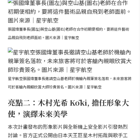
張國煒董事長(圖左)與空山基(圖右)老師在合作初期便相約，要將這件藝術
品親自飛到老師面前。圖片來源｜星宇航空
星宇航空張國煒董事長邀請空山基老師於機艙內親筆簽名落款，未來旅客將
可於客艙內親眼欣賞大師珍貴簽名。圖片來源｜星宇航空
亮點二：木村光希 Kōki, 擔任形象大
使，演繹未來美學
本次計畫發布的形象影片與全新機上安全影片引發熱烈
討論。官方正式公開由日本天王巨星木村拓哉與歌手工