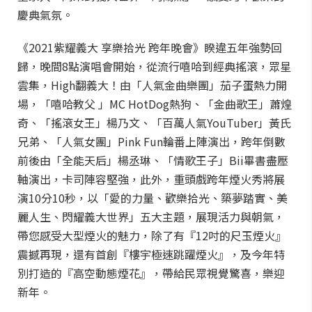
慶典氣氛。
《2021紫耀義大 享樂拾光 跨年晚會》睽違五年強勢回
歸，晚間8點演唱會開始，從流行嘻哈到經典搖滾，眾星
雲集，High翻義大！由「人氣金曲樂團」茄子蛋熱力開
場，「嘻哈教父 」MC HotDog熱狗、「金曲歌王」蕭煌
奇、「搖滾女王」楊乃文、「百萬人氣YouTuber」黃氏
兄弟、「人氣女團」Pink Fun輪番上陣演出，跨年倒數
前後由「全能天后」楊丞琳、「情歌王子」Bii畢書盡壓
軸演出，卡司陣容堅強，此外，重頭戲跨年煙火秀將展
演10分10秒，以「愛的力量、歡樂拾光、築夢踏實、美
麗人生、閃耀義大世界」五大主題，展現活力與朝氣，
帶您感受大型煙火的魅力，除了有『12吋的尺玉煙火』
震撼再現，還有首創『樓宇極速跳躍煙火』，及今年特
別打造的『高空動態煙花』，帶給民眾視覺驚喜，樂迎
新年。