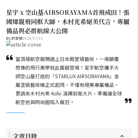
星宇 x 空山基AIRSORAYAMA首飛成田！張
國煒親飛同框大師，木村光希絕美代言，專屬
備品與必搭航線大公開
By
許家禎
2026/07/13
當頂級航空服務遇上日本殿堂級藝術，一場顛覆
想像的飛行美學就此震撼登場！星宇航空攜手大
師空山基打造的「STARLUX AIRSORAYAMA」金
屬塗裝藝術機正式起飛，不僅有絕美專屬備品，
更請來木村光希 Kōki 演繹前衛大片，準備讓全球
航空迷與時尚圈陷入瘋狂。
文章目錄