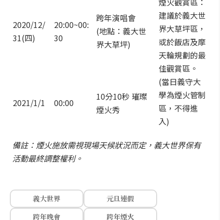
煙火觀賞區：
建議於義大世
跨年演唱會
2020/12/
20:00~00:
界大草坪區，
(地點：義大世
31(四)
30
或於飯店及摩
界大草坪)
天輪規劃的最
佳觀賞區。
(當日義守大
學為煙火管制
10分10秒 璀璨
2021/1/1
00:00
區，不得進
煙火秀
入)
備註：煙火施放需視現場天候狀況而定，義大世界保有
活動最終調整權利。
義大世界
元旦連假
跨年晚會
跨年煙火