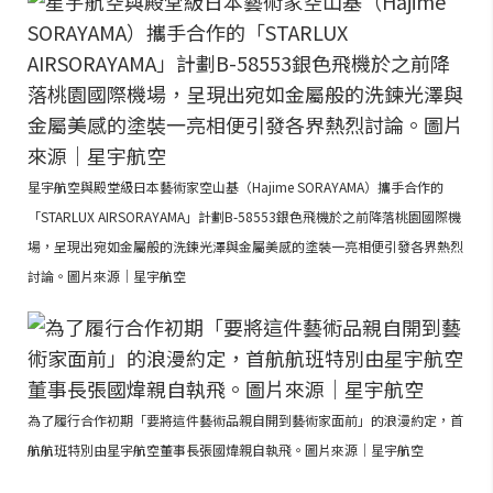
星宇航空與殿堂級日本藝術家空山基（Hajime SORAYAMA）攜手合作的
「STARLUX AIRSORAYAMA」計劃B-58553銀色飛機於之前降落桃園國際機
場，呈現出宛如金屬般的洗鍊光澤與金屬美感的塗裝一亮相便引發各界熱烈
討論。圖片來源｜星宇航空
為了履行合作初期「要將這件藝術品親自開到藝術家面前」的浪漫約定，首
航航班特別由星宇航空董事長張國煒親自執飛。圖片來源｜星宇航空