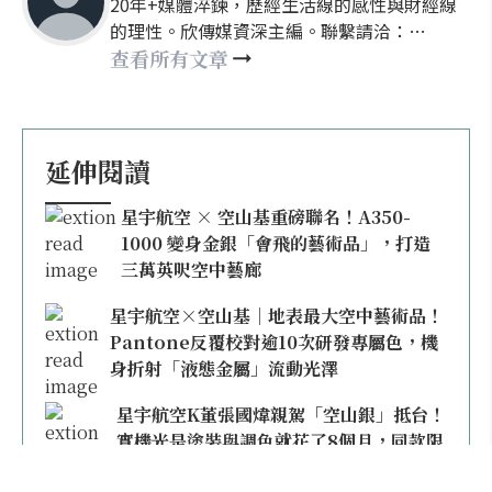
20年+媒體淬鍊，歷經生活線的感性與財經線
的理性。欣傳媒資深主編。聯繫請洽：
nellyhsu@xinmedia.com
查看所有文章
延伸閱讀
星宇航空 × 空山基重磅聯名！A350-
1000 變身金銀「會飛的藝術品」，打造
三萬英呎空中藝廊
星宇航空×空山基｜地表最大空中藝術品！
Pantone反覆校對逾10次研發專屬色，機
身折射「液態金屬」流動光澤
星宇航空K董張國煒親駕「空山銀」抵台！
實機光是塗裝與調色就花了8個月，同款限
量模型上架即秒殺