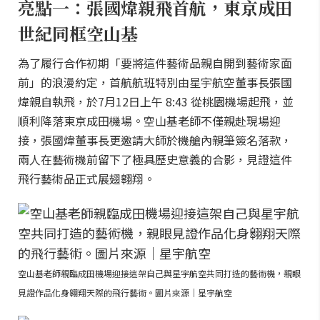
亮點一：張國煒親飛首航，東京成田
世紀同框空山基
為了履行合作初期「要將這件藝術品親自開到藝術家面
前」的浪漫約定，首航航班特別由星宇航空董事長張國
煒親自執飛，於7月12日上午 8:43 從桃園機場起飛，並
順利降落東京成田機場。空山基老師不僅親赴現場迎
接，張國煒董事長更邀請大師於機艙內親筆簽名落款，
兩人在藝術機前留下了極具歷史意義的合影，見證這件
飛行藝術品正式展翅翱翔。
空山基老師親臨成田機場迎接這架自己與星宇航空共同打造的藝術機，親眼
見證作品化身翱翔天際的飛行藝術。圖片來源｜星宇航空