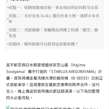
亮點一：張國煒親飛首航，東京成田世紀同框空山基
亮點二：木村光希 Kōki, 擔任形象大使，演繹未來美
學
亮點三：美感爆棚！專屬備品與機上特調「鏡空」搶
先看
亮點四：哪些航線可以搭到這架藝術機？
星宇航空與日本殿堂級藝術家空山基（Hajime
Sorayama）攜手打造的「STARLUX AIRSORAYAMA」計
畫，首架具備金屬洗鍊光澤的藝術機（B-58553）日前正
式首航東京！這場重新定義航空美學的跨界合作，從代
言人、機上備品到首飛儀式都話題滿滿，以下為您整理
四大必看亮點。