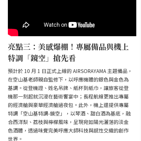
亮點三：美感爆棚！專屬備品與機上
特調「鏡空」搶先看
預計於 10 月 1 日正式上線的 AIRSORAYAMA 主題備品，
在空山基老師親自監修下，以呼應機體的銀色與金色為
基調。從登機證、姓名吊牌、紙杯到紙巾，讓旅客從登
機那一刻起就沉浸在藝術饗宴中；長程航線更推出專屬
的經濟艙與豪華經濟艙過夜包。此外，機上還提供專屬
特調「空山基特調-鏡空」，以琴酒、甜白酒為基底，融
合西洋梨、荔枝與檸檬風味，呈現宛如陽光灑落的淡金
色酒體，透過味覺完美呼應大師科技與感性交織的創作
世界。