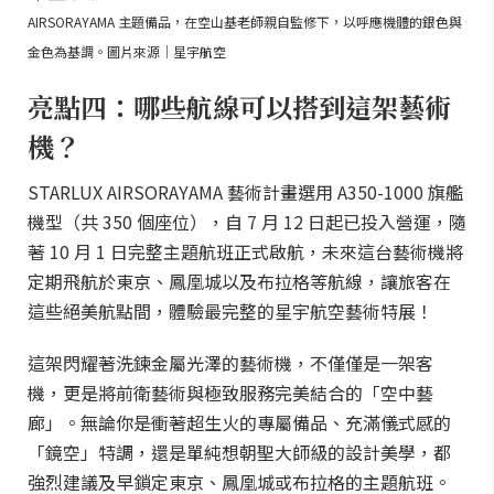
AIRSORAYAMA 主題備品，在空山基老師親自監修下，以呼應機體的銀色與
金色為基調。圖片來源｜星宇航空
亮點四：哪些航線可以搭到這架藝術
機？
STARLUX AIRSORAYAMA 藝術計畫選用 A350-1000 旗艦
機型（共 350 個座位），自 7 月 12 日起已投入營運，隨
著 10 月 1 日完整主題航班正式啟航，未來這台藝術機將
定期飛航於東京、鳳凰城以及布拉格等航線，讓旅客在
這些絕美航點間，體驗最完整的星宇航空藝術特展！
這架閃耀著洗鍊金屬光澤的藝術機，不僅僅是一架客
機，更是將前衛藝術與極致服務完美結合的「空中藝
廊」。無論你是衝著超生火的專屬備品、充滿儀式感的
「鏡空」特調，還是單純想朝聖大師級的設計美學，都
強烈建議及早鎖定東京、鳳凰城或布拉格的主題航班。