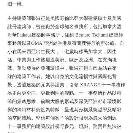
樹一幟。
主持建築師張淑征是美國哥倫比亞大學建築碩士及美國
註冊建築師，曾任職於全球知名事務所，包括加拿大溫
哥華Patkaus建築師事務所，紐約 Bernard Tschumi 建築師
事務所以及OMA 亞洲於香港及荷蘭鹿特丹的辦公處。自
小在馬來西亞出生長大，十七歲時移民加拿大，因生
活、學業與工作旅居過美洲、歐洲及亞洲。在充滿挑
戰、蓬勃發展的亞洲環境中，張淑征視自己為站在第一
線的建築工作者。她以自身的文化流暢性與國際化背
景，透過建築的元素與語彙，引領 XRANGE 十一事務作
品走向更全面、更批判性的觀點。十一事務所作品以精
確的策略思維、前瞻大膽的形式及深受亞洲都市環境影
響的獨特材料態度為特徵，呈現其形構系統哲學及精彩
的空間體驗。堅信每個案子的設計限制為最大的創源，
十一事務所的建築設計視野多元、坦誠、務實且無法被