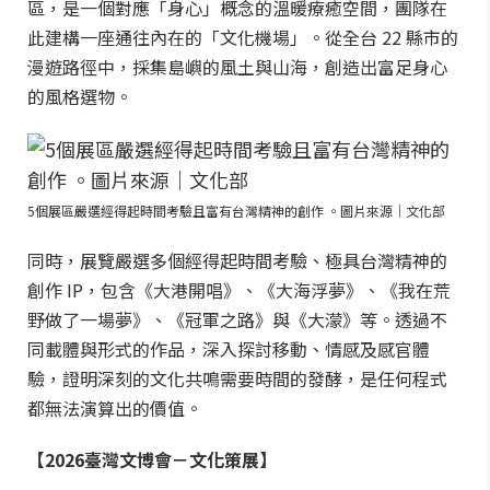
區，是一個對應「身心」概念的溫暖療癒空間，團隊在
此建構一座通往內在的「文化機場」。從全台 22 縣市的
漫遊路徑中，採集島嶼的風土與山海，創造出富足身心
的風格選物。
5個展區嚴選經得起時間考驗且富有台灣精神的創作 。圖片來源｜文化部
同時，展覽嚴選多個經得起時間考驗、極具台灣精神的
創作 IP，包含《大港開唱》、《大海浮夢》、《我在荒
野做了一場夢》、《冠軍之路》與《大濛》等。透過不
同載體與形式的作品，深入探討移動、情感及感官體
驗，證明深刻的文化共鳴需要時間的發酵，是任何程式
都無法演算出的價值。
【2026臺灣文博會－文化策展】