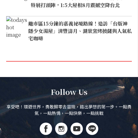
特展打頭陣，1:5大屋根8月震撼空降台北
離市區15分鐘的嘉義祕境路線！造訪「台版神
隱少女湯屋」清豐濤月、湖景窯烤披薩與人氣私
宅咖啡
Follow Us
享受吧！環遊世界，勇敢歸零去冒險，踏出夢想的第一步。一點勇
氣，一點熱情，一點快樂，一點挑戰