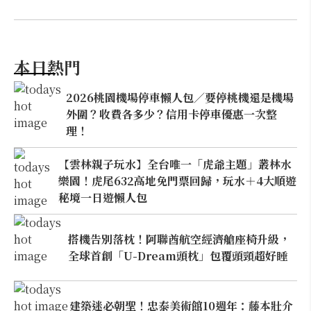
本日熱門
2026桃園機場停車懶人包／要停桃機還是機場
外圍？收費各多少？信用卡停車優惠一次整
理！
【雲林親子玩水】全台唯一「虎爺主題」叢林水
樂園！虎尾632高地免門票回歸，玩水＋4大順遊
秘境一日遊懶人包
搭機告別落枕！阿聯酋航空經濟艙座椅升級，
全球首創「U-Dream頭枕」包覆頭頸超好睡
建築迷必朝聖！忠泰美術館10週年：藤本壯介