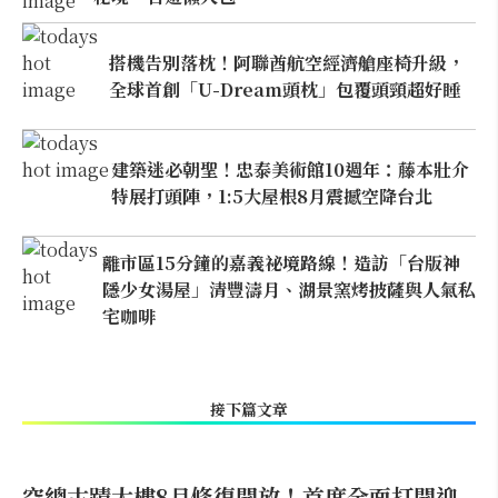
搭機告別落枕！阿聯酋航空經濟艙座椅升級，
全球首創「U-Dream頭枕」包覆頭頸超好睡
建築迷必朝聖！忠泰美術館10週年：藤本壯介
特展打頭陣，1:5大屋根8月震撼空降台北
離市區15分鐘的嘉義祕境路線！造訪「台版神
隱少女湯屋」清豐濤月、湖景窯烤披薩與人氣私
宅咖啡
接下篇文章
空總古蹟大樓8月修復開放！首度全面打開迎