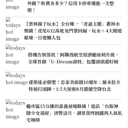
外圍？收費各多少？信用卡停車優惠一次整
理！
【雲林親子玩水】全台唯一「虎爺主題」叢林水
樂園！虎尾632高地免門票回歸，玩水＋4大順遊
秘境一日遊懶人包
搭機告別落枕！阿聯酋航空經濟艙座椅升級，
全球首創「U-Dream頭枕」包覆頭頸超好睡
建築迷必朝聖！忠泰美術館10週年：藤本壯介
特展打頭陣，1:5大屋根8月震撼空降台北
離市區15分鐘的嘉義祕境路線！造訪「台版神
隱少女湯屋」清豐濤月、湖景窯烤披薩與人氣私
宅咖啡