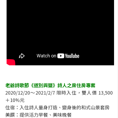
老爺詩歌節《道別與鹽》詩人之房住房專案
2020/12/20～2021/2/7 限時入住，雙人價 13,500
＋10%元
住宿：入住詩人量身打造、變身後的和式山景套房
美饌：提供活力早餐、美味晚餐