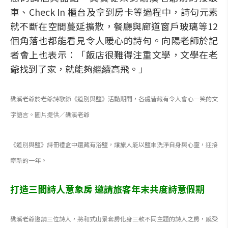
車、Check In 櫃台及拿到房卡等過程中，詩句元素
就不斷在空間蔓延擴散，餐廳與廊道窗戶玻璃等12
個角落也都能看見令人暖心的詩句。向陽老師於記
者會上也表示：「飯店很難得注重文學，文學在老
爺找到了家，就能夠繼續高飛。」
礁溪老爺於老爺詩歌節《道別與鹽》活動期間，各處皆藏有令人會心一笑的文
字語言。圖片提供／礁溪老爺
《道別與鹽》詩冊禮盒中還藏有浴鹽，讓旅人能以鹽來洗淨自身與心靈，迎接
嶄新的一年。
打造三間詩人意象房 邀請旅客年末共度詩意假期
礁溪老爺邀請三位詩人，將和式山景套房化身三款不同主題的詩人之房，感受