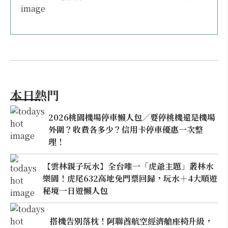
本日熱門
2026桃園機場停車懶人包／要停桃機還是機場
外圍？收費各多少？信用卡停車優惠一次整
理！
【雲林親子玩水】全台唯一「虎爺主題」叢林水
樂園！虎尾632高地免門票回歸，玩水＋4大順遊
秘境一日遊懶人包
搭機告別落枕！阿聯酋航空經濟艙座椅升級，