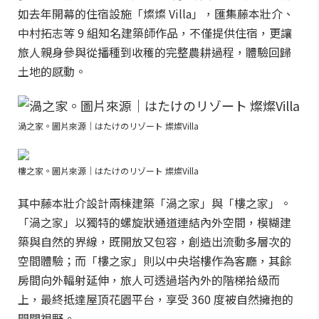
如去年開幕的住宿設施「燦燦 Villa」，匯集藤本壯介、
中村拓志等 9 組知名建築師作品，不僅提供住宿，更讓
旅人親身參與從播種到收穫的完整農耕過程，體驗回歸
土地的感動。
渦之家。圖片來源｜はたけのリゾート 燦燦Villa
樓之家。圖片來源｜はたけのリゾート 燦燦Villa
其中藤本壯介設計兩棟建築「渦之家」與「樓之家」。
「渦之家」以獨特的螺旋狀通道連結內外空間，模糊建
築與自然的界線，既開放又包容，創造出流動多層次的
空間體驗；而「樓之家」則以中央塔樓作為客廳，其餘
房間向外輻射延伸，旅人可透過塔內外的階梯拾級而
上，最終抵達屋頂花園平台，享受 360 度被自然擁抱的
開闊視野。