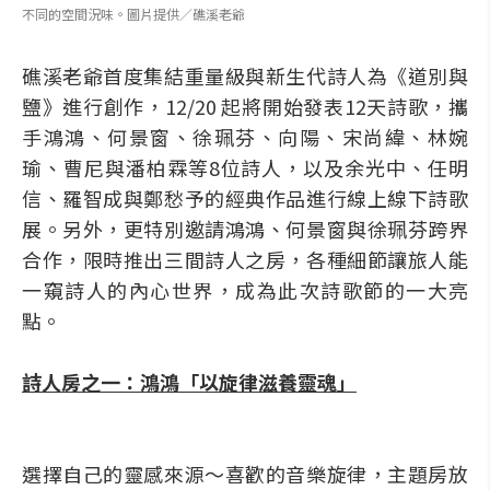
不同的空間況味。圖片提供／礁溪老爺
礁溪老爺首度集結重量級與新生代詩人為《道別與
鹽》進行創作，12/20 起將開始發表12天詩歌，攜
手鴻鴻、何景窗、徐珮芬、向陽、宋尚緯、林婉
瑜、曹尼與潘柏霖等8位詩人，以及余光中、任明
信、羅智成與鄭愁予的經典作品進行線上線下詩歌
展。另外，更特別邀請鴻鴻、何景窗與徐珮芬跨界
合作，限時推出三間詩人之房，各種細節讓旅人能
一窺詩人的內心世界，成為此次詩歌節的一大亮
點。
詩人房之一：鴻鴻「以旋律滋養靈魂」
選擇自己的靈感來源～喜歡的音樂旋律，主題房放