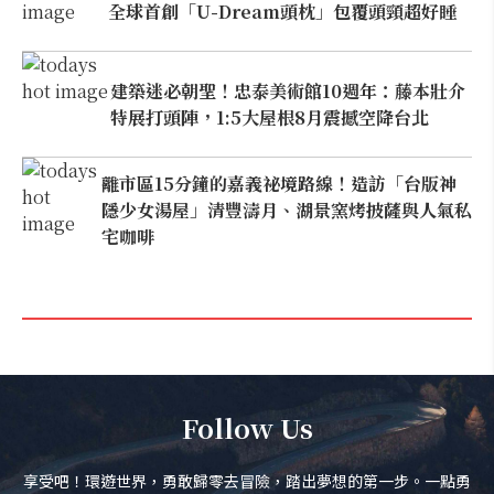
全球首創「U-Dream頭枕」包覆頭頸超好睡
建築迷必朝聖！忠泰美術館10週年：藤本壯介
特展打頭陣，1:5大屋根8月震撼空降台北
離市區15分鐘的嘉義祕境路線！造訪「台版神
隱少女湯屋」清豐濤月、湖景窯烤披薩與人氣私
宅咖啡
Follow Us
享受吧！環遊世界，勇敢歸零去冒險，踏出夢想的第一步。一點勇