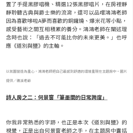
置了手提黑膠唱機、精選12張黑膠唱片，在房裡靜
靜聆聽古典與爵士樂的流瀉，還可以品嚐鴻鴻老師
因為喜歡哆啦A夢而喜歡的銅鑼燒、爆米花等小點，
感受藝術之間互相積累的養分。鴻鴻老師在闡述理
念時也說：「過去不可能比你的未來更美。」也呼
應《道別與鹽》的主軸。
以氛圍營造為重心，鴻鴻老師把自己最感到舒適的環境重現在主題房中。圖片
提供／礁溪老爺
詩人房之二：何景窗「筆墨間的日常跨度」
你我非常熟悉的字跡，也正是本次《道別與鹽》的
視覺，正是出自何景窗老師之手，在主題房中囊括