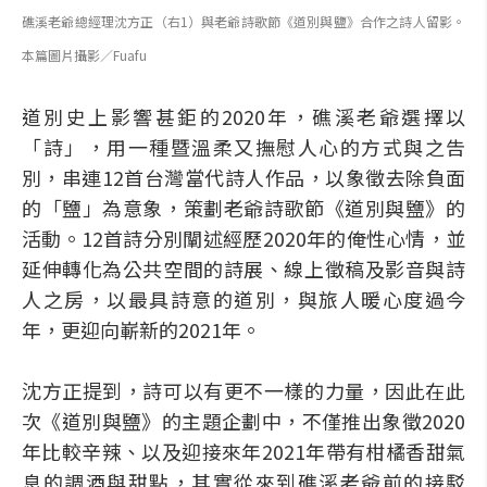
礁溪老爺總經理沈方正（右1）與老爺詩歌節《道別與鹽》合作之詩人留影。
本篇圖片攝影／Fuafu
道別史上影響甚鉅的2020年，礁溪老爺選擇以
「詩」，用一種暨溫柔又撫慰人心的方式與之告
別，串連12首台灣當代詩人作品，以象徵去除負面
的「鹽」為意象，策劃老爺詩歌節《道別與鹽》的
活動。12首詩分別闡述經歷2020年的俺性心情，並
延伸轉化為公共空間的詩展、線上徵稿及影音與詩
人之房，以最具詩意的道別，與旅人暖心度過今
年，更迎向嶄新的2021年。
沈方正提到，詩可以有更不一樣的力量，因此在此
次《道別與鹽》的主題企劃中，不僅推出象徵2020
年比較辛辣、以及迎接來年2021年帶有柑橘香甜氣
息的調酒與甜點，其實從來到礁溪老爺前的接駁