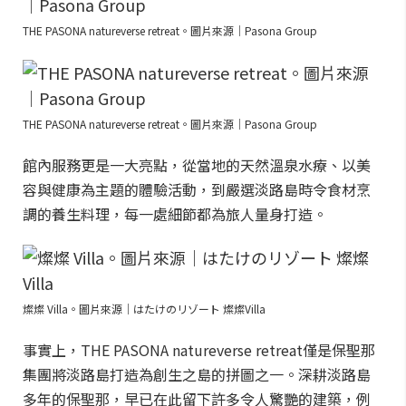
THE PASONA natureverse retreat。圖片來源｜Pasona Group
THE PASONA natureverse retreat。圖片來源｜Pasona Group
館內服務更是一大亮點，從當地的天然溫泉水療、以美
容與健康為主題的體驗活動，到嚴選淡路島時令食材烹
調的養生料理，每一處細節都為旅人量身打造。
燦燦 Villa。圖片來源｜はたけのリゾート 燦燦Villa
事實上，THE PASONA natureverse retreat僅是保聖那
集團將淡路島打造為創生之島的拼圖之一。深耕淡路島
多年的保聖那，早已在此留下許多令人驚艷的建築，例