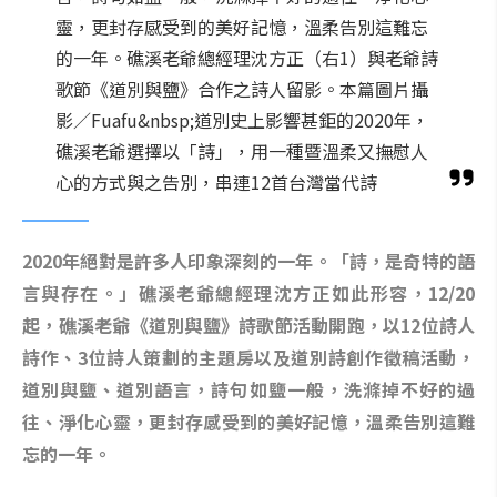
靈，更封存感受到的美好記憶，溫柔告別這難忘
的一年。礁溪老爺總經理沈方正（右1）與老爺詩
歌節《道別與鹽》合作之詩人留影。本篇圖片攝
影／Fuafu&nbsp;道別史上影響甚鉅的2020年，
礁溪老爺選擇以「詩」，用一種暨溫柔又撫慰人
心的方式與之告別，串連12首台灣當代詩
2020年絕對是許多人印象深刻的一年。「詩，是奇特的語
言與存在。」礁溪老爺總經理沈方正如此形容，12/20
起，礁溪老爺《道別與鹽》詩歌節活動開跑，以12位詩人
詩作、3位詩人策劃的主題房以及道別詩創作徵稿活動，
道別與鹽、道別語言，詩句如鹽一般，洗滌掉不好的過
往、淨化心靈，更封存感受到的美好記憶，溫柔告別這難
忘的一年。