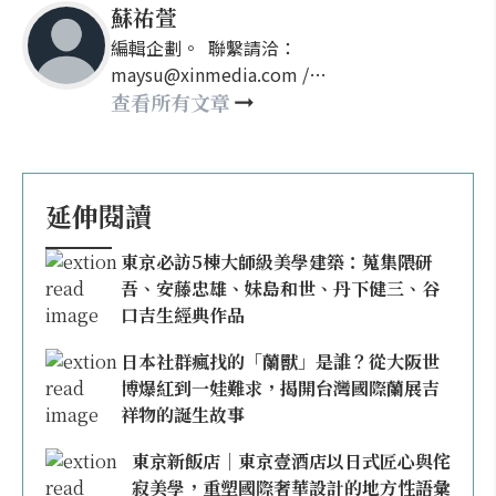
蘇祐萱
編輯企劃。 聯繫請洽：
maysu@xinmedia.com /
may860527@gmail.com
查看所有文章
延伸閱讀
東京必訪5棟大師級美學建築：蒐集隈研
吾、安藤忠雄、妹島和世、丹下健三、谷
口吉生經典作品
日本社群瘋找的「蘭獸」是誰？從大阪世
博爆紅到一娃難求，揭開台灣國際蘭展吉
祥物的誕生故事
東京新飯店｜東京壹酒店以日式匠心與侘
寂美學，重塑國際奢華設計的地方性語彙