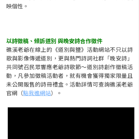
映個性。
以詩徵稿、傾訴道別 與晚安詩合作徵件
礁溪老爺在線上的《道別與鹽》活動網站不只以詩
歌與影像傳遞道別，更與熱門詩詞社群「晚安詩」
共同號召民眾響應老爺詩歌節～道別詩創作徵稿活
動，凡參加徵稿活動者，就有機會獲得獨家限量且
未公開販售的詩冊禮盒。活動詳情可查詢礁溪老爺
官網（
點我進網站
）。