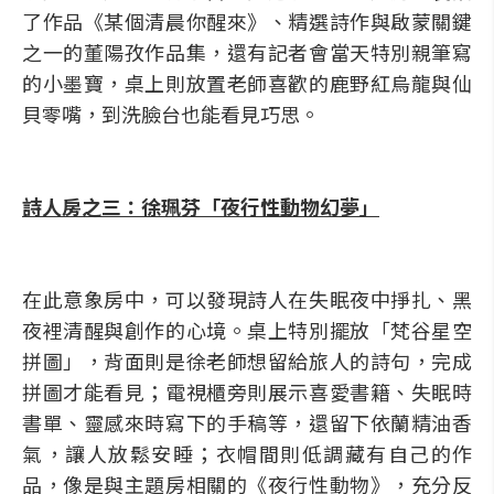
了作品《某個清晨你醒來》、精選詩作與啟蒙關鍵
之一的董陽孜作品集，還有記者會當天特別親筆寫
的小墨寶，桌上則放置老師喜歡的鹿野紅烏龍與仙
貝零嘴，到洗臉台也能看見巧思。
詩人房之三：徐珮芬「夜行性動物幻夢」
在此意象房中，可以發現詩人在失眠夜中掙扎、黑
夜裡清醒與創作的心境。桌上特別擺放「梵谷星空
拼圖」，背面則是徐老師想留給旅人的詩句，完成
拼圖才能看見；電視櫃旁則展示喜愛書籍、失眠時
書單、靈感來時寫下的手稿等，還留下依蘭精油香
氣，讓人放鬆安睡；衣帽間則低調藏有自己的作
品，像是與主題房相關的《夜行性動物》，充分反