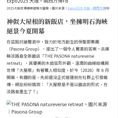
2025大阪世博精神建築大屋根。圖片來源｜
Expo2025 大阪・関西万博
FB
神似大屋根的新飯店，坐擁明石海峽
絕景今夏開幕
在這股討論聲浪中，致力於地方創生的保聖那集團
（Pasona Group），提出了一個令人驚喜的答案。兵庫
縣淡路島全新飯店「THE PASONA natureverse
retreat」，其優美的木造弧形外觀、溫潤的曲線結構與
世博「大屋根」有著驚人相似度，於今（2026）年 6 月
開幕。有趣的是，先前還沒正式營運就在社群上引發瘋
傳，網友紛紛猜測：「大屋根是不是以飯店的形式，在
淡路島重生了？」