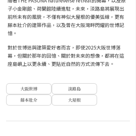
隨著THE PASONA natureverse retreat的開幕，以及原
子小金剛館、荷蘭館陸續進駐，未來，淡路島將展現出
前所未有的風貌，不僅有神似大屋根的優美弧線，更有
藤本壯介的建築作品，以及曾在大阪灣畔閃耀的世博記
憶。
對於世博迷與建築愛好者而言，即使2025大阪世博落
幕，但關於那年的回憶、關於對未來的想像，都將在這
座島嶼上以更永續、更貼近自然的方式流傳下去。
大阪世博
淡路島
藤本壯介
大屋根