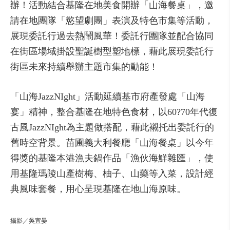
辦！活動結合基隆在地美食開辦「山海餐桌」，邀
請在地團隊「慾望劇團」表演及特色市集等活動，
展現委託行過去熱鬧風華！委託行團隊並配合協同
在街區場域掛設聖誕樹型塑地標，藉此展現委託行
街區未來持續舉辦主題市集的動能！
「山海JazzNIght」活動延續基市府產發處「山海
宴」精神，整合基隆在地特色食材，以60?70年代復
古風JazzNIght為主題做搭配，藉此襯托出委託行的
舊時空背景。苗圃義大利餐廳「山海餐桌」以今年
得獎的基隆本港漁夫鍋作品「漁伙海鮮雜匯」，使
用基隆瑪陵山產樹梅、柚子、山藥等入菜，設計經
典風味套餐，用心呈現基隆在地山海原味。
攝影／吳宜晏