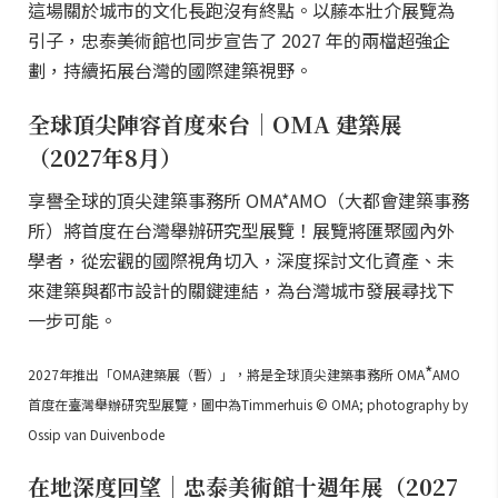
這場關於城市的文化長跑沒有終點。以藤本壯介展覽為
引子，忠泰美術館也同步宣告了 2027 年的兩檔超強企
劃，持續拓展台灣的國際建築視野。
全球頂尖陣容首度來台｜OMA 建築展
（2027年8月）
享譽全球的頂尖建築事務所 OMA*AMO（大都會建築事務
所）將首度在台灣舉辦研究型展覽！展覽將匯聚國內外
學者，從宏觀的國際視角切入，深度探討文化資產、未
來建築與都市設計的關鍵連結，為台灣城市發展尋找下
一步可能。
*
2027年推出「OMA建築展（暫）」，將是全球頂尖建築事務所 OMA
AMO
首度在臺灣舉辦研究型展覽，圖中為Timmerhuis © OMA; photography by
Ossip van Duivenbode
在地深度回望｜忠泰美術館十週年展（2027