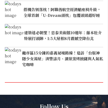
搭機告別落枕！阿聯酋航空經濟艙座椅升級，
全球首創「U-Dream頭枕」包覆頭頸超好睡
建築迷必朝聖！忠泰美術館10週年：藤本壯介
特展打頭陣，1:5大屋根8月震撼空降台北
離市區15分鐘的嘉義祕境路線！造訪「台版神
隱少女湯屋」清豐濤月、湖景窯烤披薩與人氣私
宅咖啡
Follow Us