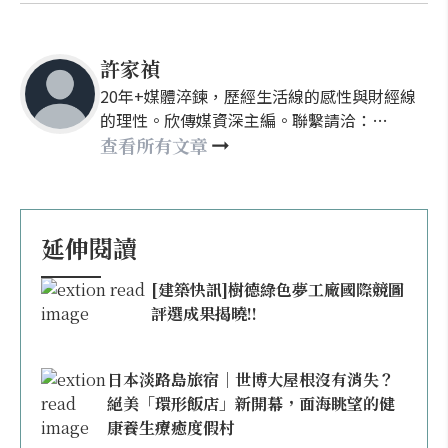
許家禎
20年+媒體淬鍊，歷經生活線的感性與財經線
的理性。欣傳媒資深主編。聯繫請洽：
nellyhsu@xinmedia.com
查看所有文章
延伸閱讀
[建築快訊]樹德綠色夢工廠國際競圖
評選成果揭曉!!
日本淡路島旅宿｜世博大屋根沒有消失？
絕美「環形飯店」新開幕，面海眺望的健
康養生療癒度假村