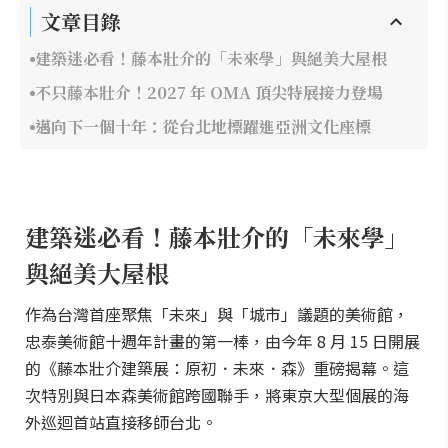
文章目錄
建築迷必看！藤本壯介的「未來學」與絕美大屋根
不只藤本壯介！2027 年 OMA 頂尖特展接力登場
邁向下一個十年：從台北地標躍進亞洲文化座標
建築迷必看！藤本壯介的「未來學」
與絕美大屋根
作為台灣首座聚焦「未來」與「城市」議題的美術館，
忠泰美術館十週年計畫的第一棒，由今年 8 月 15 日開展
的《藤本壯介建築展：原初．未來．森》重磅揭幕。這
次特別與日本森美術館跨國聯手，將東京大型個展的海
外巡迴首站直接移師台北。