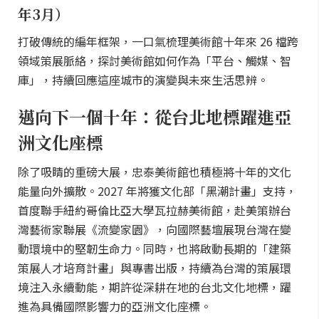
年3月）
打破傳統的編年框架，一口氣梳理美術館十年來 26 檔跨
領域策展脈絡，探討美術館如何作為「平台、觸媒、智
庫」，持續回應這座城市的演變與未來生活思辨。
邁向下一個十年：從台北地標躍進亞
洲文化座標
除了吸睛的重磅大展，忠泰美術館也積極將十年的文化
能量向外擴散。2027 年將獲文化部「黑潮計畫」支持，
首度聯手紐約哥倫比亞大學瓦拉赫美術館，赴美策辦台
灣藝術家聯展《流變家園》，向國際藝壇展現台灣在變
動環境中的堅韌生命力。同時，也將啟動長期的「建築
策展人才培育計畫」與專書出版，持續為台灣的策展環
境注入永續動能，期許從深耕在地的台北文化地標，躍
進為具備國際影響力的亞洲文化座標。