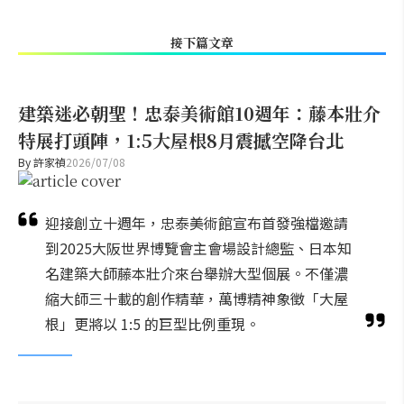
接下篇文章
建築迷必朝聖！忠泰美術館10週年：藤本壯介
特展打頭陣，1:5大屋根8月震撼空降台北
By
許家禎
2026/07/08
迎接創立十週年，忠泰美術館宣布首發強檔邀請
到2025大阪世界博覽會主會場設計總監、日本知
名建築大師藤本壯介來台舉辦大型個展。不僅濃
縮大師三十載的創作精華，萬博精神象徵「大屋
根」更將以 1:5 的巨型比例重現。