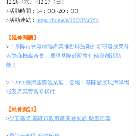
12.26〈六〉~12.27〈日〉
>活動時間：14：OO~2O：OO
>活動連結：
https://fb.me/e/1SCOYu5Yx
【延伸閱讀】
>
「基隆市智慧物聯產業推動與鼓勵創新研發成果發
表際商機媒合會」展現基隆鼓勵青創輔導創新動
能！
>
「2020臺灣國際漁業展」登場！基隆館展現海洋場
域及產業豐富多樣性！
【延伸資訊】
>
早安基隆 基隆市政府產業發展處 臉書粉專