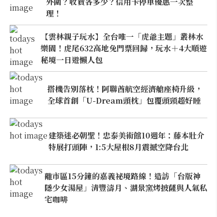
外圍？收費各多少？信用卡停車優惠一次整
理！
【雲林親子玩水】全台唯一「虎爺主題」叢林水
樂園！虎尾632高地免門票回歸，玩水＋4大順遊
秘境一日遊懶人包
搭機告別落枕！阿聯酋航空經濟艙座椅升級，
全球首創「U-Dream頭枕」包覆頭頸超好睡
建築迷必朝聖！忠泰美術館10週年：藤本壯介
特展打頭陣，1:5大屋根8月震撼空降台北
離市區15分鐘的嘉義祕境路線！造訪「台版神
隱少女湯屋」清豐濤月、湖景窯烤披薩與人氣私
宅咖啡