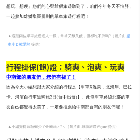
想玩、想瘦』您們的心聲雄獅旅遊聽到了，咱們今年冬天不怕胖，
一起參加雄獅集團規劃的單車旅遊行程吧！
▲這跟兩位單車旅遊達人一樣，常常又麵又飯，但卻吃不胖嗎?（圖片由
單
車小Ｄ揪愛騎
提供）
行程掛保
(
飽
)
證：騎爽
、
泡爽
、
玩爽
中南部的朋友們，您們有福了！
因為今天小編想跟大家介紹的行程是【單車X溫泉．北海岸、巴拉
卡、河濱自行車道騎旅2日(台中出發)】。此條單車路線北部的車
友自己都覺得太美了，一定要推薦給中南部台灣的朋友們囉！
▲小編覺得這顆樹少了
金城武
＞?＜（圖片由 雄獅旅遊Wayne 提供）