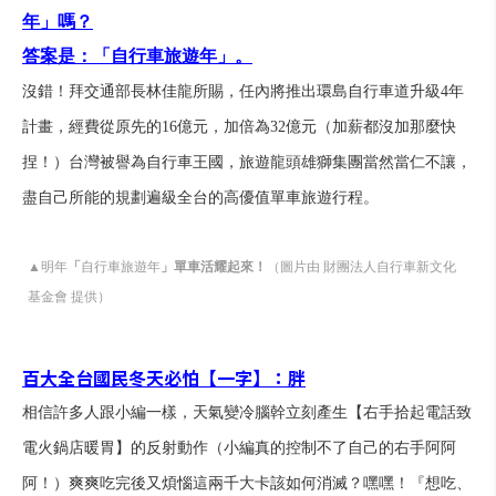
年」嗎？
答案是：
「自行車旅遊年」
。
沒錯！拜交通部長林佳龍所賜，任內將推出環島自行車道升級4年
計畫，經費從原先的16億元，加倍為32億元（加薪都沒加那麼快
捏！）台灣被譽為自行車王國，旅遊龍頭雄獅集團當然當仁不讓，
盡自己所能的規劃遍級全台的高優值單車旅遊行程。
▲明年
「
自行車旅遊年
」單車活耀起來！
（圖片由 財團法人自行車新文化
基金會 提供）
百大全台國民冬天必怕【一字】：胖
相信許多人跟小編一樣，天氣變冷腦幹立刻產生【右手拾起電話致
電火鍋店暖胃】的反射動作（小編真的控制不了自己的右手阿阿
阿！）爽爽吃完後又煩惱這兩千大卡該如何消滅？嘿嘿！『想吃、