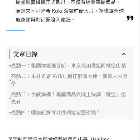
屬塗裝藝術機正式起飛，不僅有絕美專屬備品，
更請來木村光希 Kōki 演繹前衛大片，準備讓全球
航空迷與時尚圈陷入瘋狂。
文章目錄
亮點一：張國煒親飛首航，東京成田世紀同框空山基
亮點二：木村光希 Kōki, 擔任形象大使，演繹未來美
學
亮點三：美感爆棚！專屬備品與機上特調「鏡空」搶
先看
亮點四：哪些航線可以搭到這架藝術機？
星宇航空與日本殿堂級藝術家空山基（Hajime