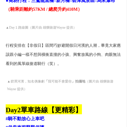
●簡易行程：三鶯龍窯橋–新月橋–碧潭風景區–烏來瀑布
（騎乘距離約57KM / 總爬升約410M）
▲Day１路線圖（圖片由 雄獅旅遊Wayne 提供）
行程安排在【非假日】區間巧妙避開假日河濱的人潮，畢竟大家應
該跟小編一樣不想與橫衝直撞的小孩、興奮放風的小狗、肉眼無法
看到的風箏線搶道騎行（笑）。
▲碧潭河濱，知名偶像劇
「
我可能不會愛你
」拍攝地
（圖片由 雄獅旅遊
Wayne 提供）
Day2單車路線【更精彩】
#騎不動放心上車吧