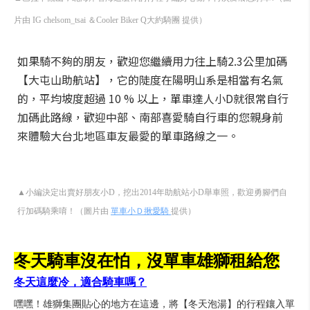
片由 IG chelsom_tsai ＆Cooler Biker Q大約騎團 提供）
如果騎不夠的朋友，歡迎您繼續用力往上騎2.3公里加碼
【大屯山助航站】，它的陡度在陽明山系是相當有名氣
的，平均坡度超過 10 % 以上，單車達人小D就很常自行
加碼此路線，歡迎中部、南部喜愛騎自行車的您親身前
來體驗大台北地區車友最愛的單車路線之一。
▲小編決定出賣好朋友小D，挖出2014年助航站小D舉車照，歡迎勇腳們自
行加碼騎乘唷！（圖片由
單車小Ｄ揪愛騎
提供）
冬天騎車沒在怕，沒單車雄獅租給您
冬天這麼冷，適合騎車嗎？
嘿嘿！雄獅集團貼心的地方在這邊，將【冬天泡湯】的行程鑲入單