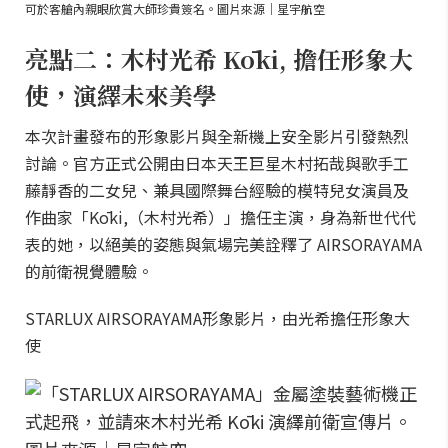
可於客艙內親眼欣賞大師珍貴簽名。圖片來源｜星宇航空
亮點二：木村光希 Kōki, 擔任形象大
使，演繹未來美學
本次計畫發布的形象影片與全新機上安全影片引發熱烈
討論。官方正式公開由日本天王巨星木村拓哉與歌手工
藤靜香的二女兒、兼具國際舞台經驗的模特兒女演員及
作曲家「Kōki,（木村光希）」擔任主演，身為新世代代
表的她，以絕美的姿態與氣場完美詮釋了 AIRSORAYAMA
的前衛視覺體驗。
STARLUX AIRSORAYAMA形象影片，由光希擔任形象大
使