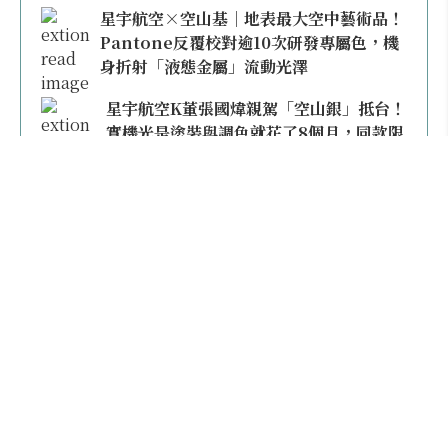
星宇航空×空山基｜地表最大空中藝術品！
Pantone反覆校對逾10次研發專屬色，機
身折射「液態金屬」流動光澤
星宇航空K董張國煒親駕「空山銀」抵台！
實機光是塗裝與調色就花了8個月，同款限
量模型上架即秒殺
本日熱門
2026桃園機場停車懶人包／要停桃機還是機場
外圍？收費各多少？信用卡停車優惠一次整
理！