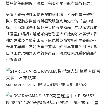
這些絕美航點間，體驗最完整的星宇航空藝術特展！
這架閃耀著洗鍊金屬光澤的藝術機，不僅僅是一架客
機，更是將前衛藝術與極致服務完美結合的「空中藝
廊」。無論你是衝著超生火的專屬備品、充滿儀式感的
「鏡空」特調，還是單純想朝聖大師級的設計美學，都
強烈建議及早鎖定東京、鳳凰城或布拉格的主題航班。
今年下半年，不妨為自己安排一趟別具意義的飛行，親
自登上這架翱翔天際的藝術品，體驗從未感受過的高空
視覺震撼！
STARLUX AIRSORAYAMA 模型讓人好驚豔。圖片來源｜星宇航空