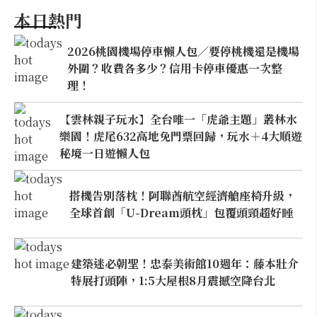
本日熱門
2026桃園機場停車懶人包／要停桃機還是機場
外圍？收費各多少？信用卡停車優惠一次整
理！
【雲林親子玩水】全台唯一「虎爺主題」叢林水
樂園！虎尾632高地免門票回歸，玩水＋4大順遊
秘境一日遊懶人包
搭機告別落枕！阿聯酋航空經濟艙座椅升級，
全球首創「U-Dream頭枕」包覆頭頸超好睡
建築迷必朝聖！忠泰美術館10週年：藤本壯介
特展打頭陣，1:5大屋根8月震撼空降台北