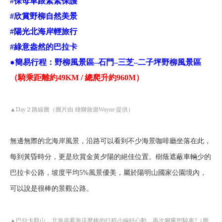
#保母車跟緊緊保護
#欣賞野柳自然美景
#陽光北海岸輕旅行
#綠意盎然的巴拉卡
●簡易行程：野柳風景區–石門–三芝–二子坪野柳風景區
（騎乘距離約49KM / 總爬升約960M）
▲Day２路線圖（圖片由 雄獅旅遊Wayne 提供）
無邊無際的北海岸風景，沿路可以看到不少海景咖啡廳坐落在此，
每到黃昏時分，更是欣賞金黃夕陽的絕佳位置。樹蔭遮蔽車輛少的
巴拉卡公路，坡度平均5%風景優美，屬於陽明山國家公園境內，
可以說是很棒的景觀公路。
▲巴拉卡觀山，北海岸看海這麼棒的行程小編好心動，再次腳癢想騎車?（圖