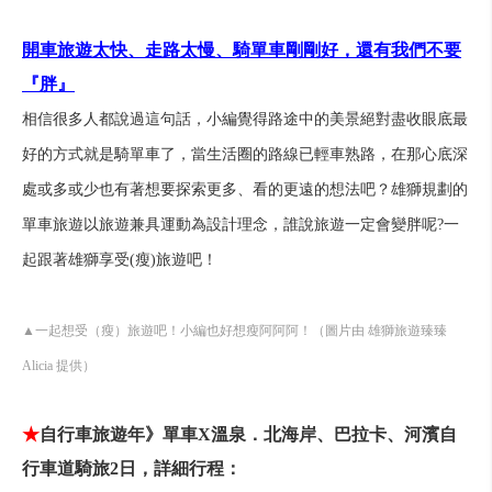
開車旅遊太快、走路太慢、騎單車剛剛好，還有我們不要
『胖』
相信很多人都說過這句話，小編覺得路途中的美景絕對盡收眼底最
好的方式就是騎單車了，當生活圈的路線已輕車熟路，在那心底深
處或多或少也有著想要探索更多、看的更遠的想法吧？雄獅規劃的
單車旅遊以旅遊兼具運動為設計理念，誰說旅遊一定會變胖呢?一
起跟著雄獅享受(瘦)旅遊吧！
▲一起想受（瘦）旅遊吧！小編也好想瘦阿阿阿！（圖片由 雄獅旅遊臻臻
Alicia 提供）
★
自行車旅遊年》單車X溫泉．北海岸、巴拉卡、河濱自
行車道騎旅2日，
詳細行程：