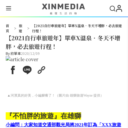
搜尋
首
旅
【2021自行車旅遊年】單車X溫泉．冬天不增胖，必去旅遊
>
>
頁
遊
行程！
【2021自行車旅遊年】單車X溫泉．冬天不增
胖，必去旅遊行程！
By
欣單車
2020/12/09
▲河濱真的好美，小編腳癢了！（圖片由 雄獅旅遊Wayne 提供）
『
不怕胖的旅遊
』
在雄獅
小編問：大家知道交通部觀光局將2021年訂為「XXX旅遊