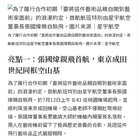
為了履行合作初期「要將這件藝術品親自開到藝術家面前」的浪漫約定，首
航航班特別由星宇航空董事長張國煒親自執飛。圖片來源｜星宇航空
亮點一：張國煒親飛首航，東京成田
世紀同框空山基
為了履行合作初期「要將這件藝術品親自開到藝術家面
前」的浪漫約定，首航航班特別由星宇航空董事長張國
煒親自執飛，於7月12日上午 8:43 從桃園機場起飛，並
順利降落東京成田機場。空山基老師不僅親赴現場迎
接，張國煒董事長更邀請大師於機艙內親筆簽名落款，
兩人在藝術機前留下了極具歷史意義的合影，見證這件
飛行藝術品正式展翅翱翔。