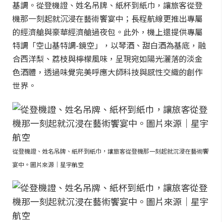
基調。從登機證、姓名吊牌、紙杯到紙巾，讓旅客從登
機那一刻起就沉浸在藝術饗宴中；長程航線更推出專屬
的經濟艙與豪華經濟艙過夜包。此外，機上還提供專屬
特調「空山基特調-鏡空」，以琴酒、甜白酒為基底，融
合西洋梨、荔枝與檸檬風味，呈現宛如陽光灑落的淡金
色酒體，透過味覺完美呼應大師科技與感性交織的創作
世界。
從登機證、姓名吊牌、紙杯到紙巾，讓旅客從登機那一刻起就沉浸在藝術饗
宴中。圖片來源｜星宇航空