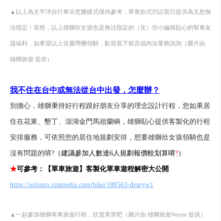
▲以上為太平洋自行車示意圖樣式僅供參考，單車款式仍以當日提供為主恕無
法指定！當然，以上雄獅欣女孩也是無法指定的（笑）但小編很貼心的幫車友
謀福利，如希望以上佳麗帶團領騎，歡迎底下留言或內洽業務諮詢（圖片由
雄獅旅遊 提供）
我不住在台中或無法從台中出發，怎麼辦？
別擔心，雄獅秉持好行程跟好朋友分享的理念設計行程，您如果居
住在花東、墾丁、澎湖金門馬祖蘭嶼，雄獅貼心提供客製化的行程
安排服務，可依照您的居住地規劃安排，想要雄獅欣女孩領騎也是
沒有問題的唷?
（建議參加人數達6人規劃報價較划算唷
?
）
★
可參考：【單車旅遊】客製化單車遊程解密大公開
https://solomo.xinmedia.com/bike/188563-dearyw1
▲一起參加雄獅單車旅遊行程，欣賞美景吧（圖片由 雄獅旅遊Wayne 提供）