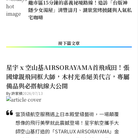
離市區15分鐘的嘉義祕境路線！造訪「台版神
隱少女湯屋」清豐濤月、湖景窯烤披薩與人氣私
宅咖啡
接下篇文章
星宇 x 空山基AIRSORAYAMA首飛成田！張
國煒親飛同框大師，木村光希絕美代言，專屬
備品與必搭航線大公開
By
許家禎
2026/07/13
當頂級航空服務遇上日本殿堂級藝術，一場顛覆
想像的飛行美學就此震撼登場！星宇航空攜手大
師空山基打造的「STARLUX AIRSORAYAMA」金