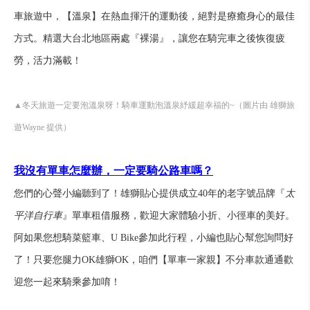
車旅遊中，【溫泉】在熱血揮汗的運動後，絕對是療癒身心的最佳
方式。精選大台北地區兩處『裸湯』，讓您在騎完車之後恢復疲
勞，活力滿載！
▲冬天旅遊一定要泡溫泉呀！騎車運動泡溫泉紓緩超幸福的~（圖片由 雄獅旅
遊Wayne 提供）
我沒有單車怎麼辦，一定要騎公路車嗎？
您們的心聲小編聽到了！雄獅貼心提供成立40年的老字號品牌『
太
平洋自行車
』單車租借服務，歡迎大家體驗小折、小徑車的美好。
阿如果您想騎菜籃車、U Bike參加此行程，小編也貼心幫您詢問好
了！只要您腿力OK雄獅OK，咱們【單車一家親】不分車款通通歡
迎您一起來騎乘參加唷！