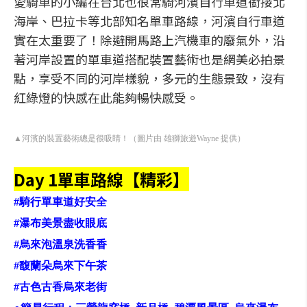
愛騎車的小編在台北也很常騎河濱自行車道銜接北
海岸、巴拉卡等北部知名單車路線，河濱自行車道
實在太重要了！除避開馬路上汽機車的廢氣外，沿
著河岸設置的單車道搭配裝置藝術也是網美必拍景
點，享受不同的河岸樣貌，多元的生態景致，沒有
紅綠燈的快感在此能夠暢快感受。
▲河濱的裝置藝術總是很吸睛！（圖片由 雄獅旅遊Wayne 提供）
Day 1單車路線【精彩】
#騎行單車道好安全
#瀑布美景盡收眼底
#烏來泡溫泉洗香香
#馥蘭朵烏來下午茶
#古色古香烏來老街