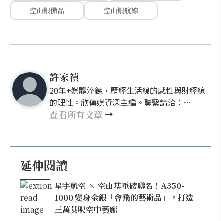
空山銀備品
空山銀航線
許家禎
20年+媒體淬鍊，歷經生活線的感性與財經線
的理性。欣傳媒資深主編。聯繫請洽：
nellyhsu@xinmedia.com
查看所有文章
延伸閱讀
星宇航空 × 空山基重磅聯名！A350-
1000 變身金銀「會飛的藝術品」，打造
三萬英呎空中藝廊