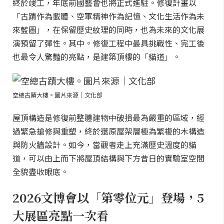
終於竣工，年底前國藝會也將正式進駐。修復計畫以
「古蹟作為載體、空軍精神作為記憶、文化生活作為未
來藍圖」，在保留歷史紋理的同時，也為未來的文化展
演預留了彈性。其中。修復工程中最具挑戰性、完工後
也最令人驚豔的亮點，是建築頂樓的「貓道」。
空總古蹟大樓。圖片來源｜文化部
屋頂構造是修復前整體建物中破損最為嚴重的區域，經
過緊急搶修與重塑，終於還原屋架層極為繁複的木構造
與防火牆設計。如今，當觀者走上充滿歷史溫度的貓
道，可以由上而下將屋頂結構與下方昔日的實驗室空間
全貌盡收眼底。
2026文博會以「第零位元」登場，5
大展區亮點一次看