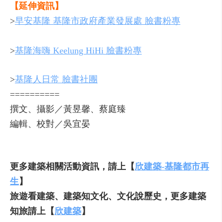
【延伸資訊】
>
早安基隆 基隆市政府產業發展處 臉書粉專
>
基隆海嗨 Keelung HiHi 臉書粉專
>
基隆人日常 臉書社團
==========
撰文、攝影／黃昱馨、蔡庭臻
編輯、校對／吳宜晏
更多建築相關活動資訊，請上【
欣建築-基隆都市再
生
】
旅遊看建築、建築知文化、文化說歷史，更多建築
知旅請上【
欣建築
】