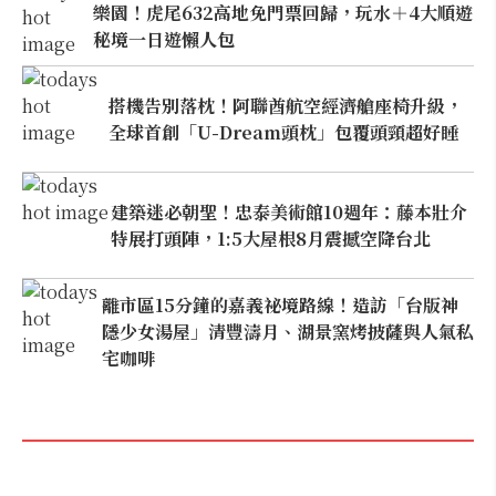
樂園！虎尾632高地免門票回歸，玩水＋4大順遊
秘境一日遊懶人包
搭機告別落枕！阿聯酋航空經濟艙座椅升級，
全球首創「U-Dream頭枕」包覆頭頸超好睡
建築迷必朝聖！忠泰美術館10週年：藤本壯介
特展打頭陣，1:5大屋根8月震撼空降台北
離市區15分鐘的嘉義祕境路線！造訪「台版神
隱少女湯屋」清豐濤月、湖景窯烤披薩與人氣私
宅咖啡