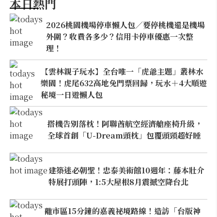
本日熱門
2026桃園機場停車懶人包／要停桃機還是機場
外圍？收費各多少？信用卡停車優惠一次整
理！
【雲林親子玩水】全台唯一「虎爺主題」叢林水
樂園！虎尾632高地免門票回歸，玩水＋4大順遊
秘境一日遊懶人包
搭機告別落枕！阿聯酋航空經濟艙座椅升級，
全球首創「U-Dream頭枕」包覆頭頸超好睡
建築迷必朝聖！忠泰美術館10週年：藤本壯介
特展打頭陣，1:5大屋根8月震撼空降台北
離市區15分鐘的嘉義祕境路線！造訪「台版神