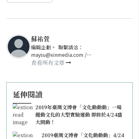
蘇祐萱
編輯企劃。 聯繫請洽：
maysu@xinmedia.com /
may860527@gmail.com
查看所有文章
延伸閱讀
2019年臺灣文博會「文化動動動」一場
擾動文化的大型實驗運動 即將於4/24盛
大開動！
2019臺灣文博會「文化動動動」4/24