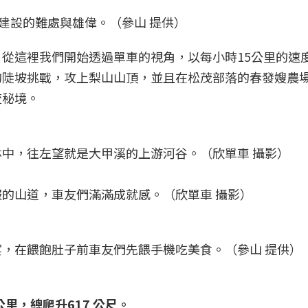
嘆建設的難處與雄偉。（參山 提供）
從這裡我們開始透過單車的視角，以每小時15公里的速
的陡坡挑戰，攻上梨山山頂，並且在松茂部落的春發嫂農
流秘境。
中，往左望就是大甲溪的上游河谷。（欣單車 攝影）
的山道，車友們滿滿成就感。（欣單車 攝影）
，在餵飽肚子前車友們先餵手機吃美食。（參山 提供）
公里，總爬升617 公尺。