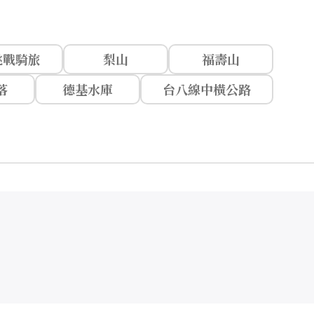
挑戰騎旅
梨山
福壽山
落
德基水庫
台八線中橫公路