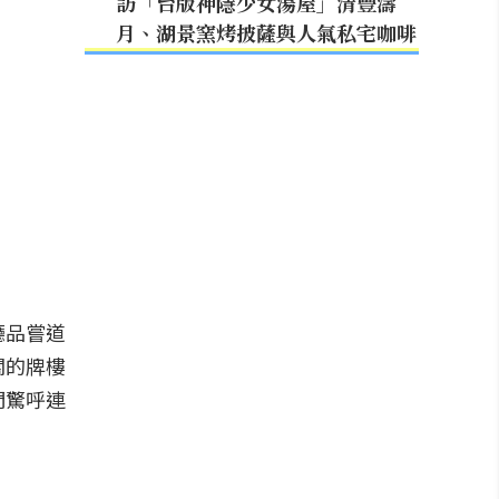
訪「台版神隱少女湯屋」清豐濤
月、湖景窯烤披薩與人氣私宅咖啡
廳品嘗道
關的牌樓
們驚呼連