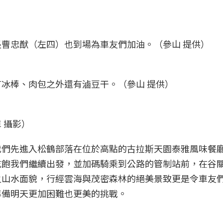
曹忠猷（左四）也到場為車友們加油。（參山 提供）
冰棒、肉包之外還有滷豆干。（參山 提供）
 攝影）
我們先進入松鶴部落在位於高點的古拉斯天園泰雅風味餐
吃飽我們繼續出發，並加碼騎乘到公路的管制站前，在谷
之山水面貌，行經雲海與茂密森林的絕美景致更是令車友
準備明天更加困難也更美的挑戰。