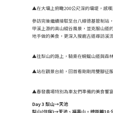
▲在大壩上俯瞰200公尺深的壩堤，感
參訪完後繼續接駁至台八線德基管制站，
甲溪上游的高山縱谷風景，並克服山道
地手做的美食，更深入搜鹿古道尋訪溪
▲往梨山的路上，騎乘在蜿蜒山道與森林
▲站在觀景台前，回首看剛剛用雙腳征服
▲春發農場特別為車友們準備的美食饗宴
Day 3 梨山→天池
梨山(住宿)→天池、福壽山。總距離10 