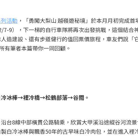
系列活動
，「勇闖大梨山 越嶺遊秘境」於本月月初完成首
2/7-9），下一梯的自行車隊將再次出發挑戰，這個結合
偉人造建設、還有步道健行的值回票價旅程，車友們說「
的所有筆者本篇帶你一同回顧。
白冷冰棒→裡冷橋→松鶴部落→谷關。
沿台8線中部橫貫公路騎乘，欣賞大甲溪沿途縱谷河流景
製白冷冰棒與飄香50年的古早味白冷肉包，並在進入裡