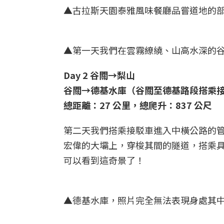
▲古拉斯天園泰雅風味餐廳品嘗道地的部
▲第一天我們在雲霧繚繞、山高水深的谷
Day 2 谷關→梨山
谷關→德基水庫（谷關至德基路段搭乘接
總距離：27 公里，總爬升：837 公尺
第二天我們搭乘接駁車進入中橫公路的
宏偉的大壩上，穿梭其間的隧道，搭乘具
可以看到這奇景了！
▲德基水庫，照片完全無法表現身處其中