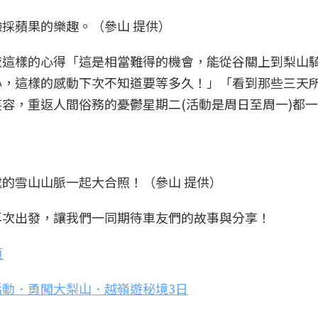
採蘋果的樂趣。（參山 提供）
夜這樣的心得「這是相當難得的機會，能從谷關上到梨山
心，這樣的感動下次不知道要等多久！」「看到那些三天
容，重返人間俗務的憂鬱星期二(活動是周日至周一)都
的雪山山脈一起大合照！（參山 提供）
再次出發，讓我們一同期待車友們的故事與分享！
頁
動．勇闖大梨山．越嶺遊秘境3日