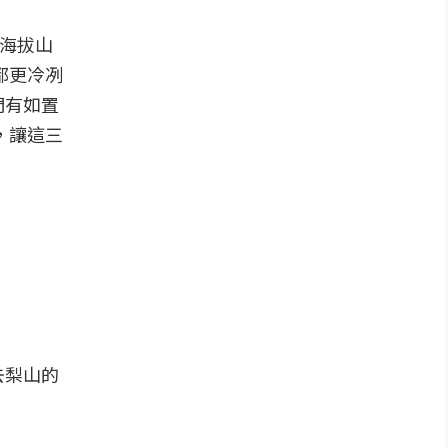
高海拔山
都更冷冽
們有如置
，讓這三
去梨山的