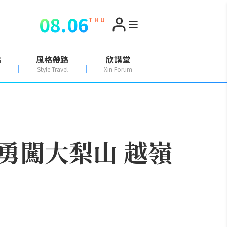
08.06
T H U
點
風格帶路
欣講堂
Style Travel
Xin Forum
勇闖大梨山 越嶺