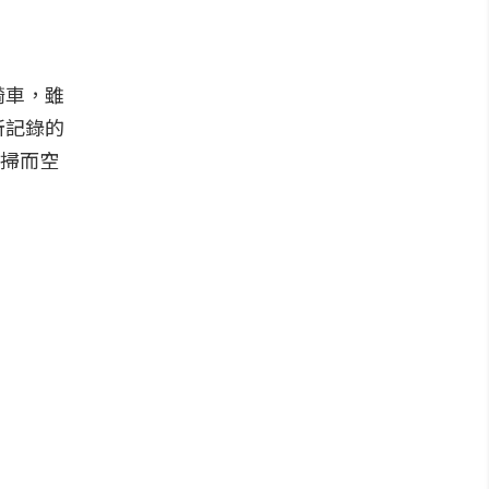
騎車，雖
所記錄的
一掃而空