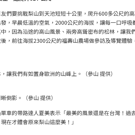
友們要挑戰梨山到天池短短十公里，爬升600多公尺的
發，早晨低溫的空氣，2000公尺的海拔，讓每一口呼吸
其中，因為沿途的高山風景、兩旁高聳密布的松林，讓我
後，前往海拔2300公尺的福壽山農場做參訪及導覽體驗
，讓我們有如置身歐洲的山峰上。（參山 提供）
晰倒影。（參山 提供）
過單車的帶路達人夏美表示「最美的風景還是在台灣！過
，現在才體會原來梨山這麼美！」