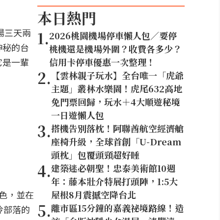
本日熱門
場三天兩
1
.
2026桃園機場停車懶人包／要停
神秘的台
桃機還是機場外圍？收費各多少？
它是一輩
信用卡停車優惠一次整理！
2
.
【雲林親子玩水】全台唯一「虎爺
主題」叢林水樂園！虎尾632高地
免門票回歸，玩水＋4大順遊秘境
一日遊懶人包
3
.
搭機告別落枕！阿聯酋航空經濟艙
座椅升級，全球首創「U-Dream
頭枕」包覆頭頸超好睡
4
.
建築迷必朝聖！忠泰美術館10週
年：藤本壯介特展打頭陣，1:5大
色，並在
屋根8月震撼空降台北
5
.
離市區15分鐘的嘉義祕境路線！造
冷部落的