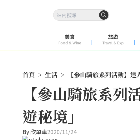
美食
旅遊
Food & Wine
Travel & Exp
首頁
>
生活
>
【參山騎旅系列活動】達
【參山騎旅系列活
遊秘境」
By
欣單車
2020/11/24