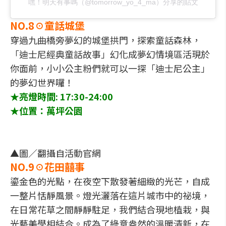
嘿！明天有事嗎（@tomorrow_yo_4_ma）分享的貼文
NO.8☉童話城堡
穿過九曲橋旁夢幻的城堡拱門，探索童話森林，
「迪士尼經典童話故事」幻化成夢幻情境區活現於
你面前，小小公主粉們就可以一探「迪士尼公主」
的夢幻世界囉！
★亮燈時間: 17:30-24:00
★位置：萬坪公園
▲圖／翻攝自活動官網
NO.9☉花田囍事
鎏金色的光點，在夜空下散發著細緻的光芒，自成
一整片恬靜風景。燈光灑落在這片城市中的祕境，
在日常花草之間靜靜駐足，我們結合現地植栽，與
光藝美學相結合。成為了綠意盎然的溫暖清新，在