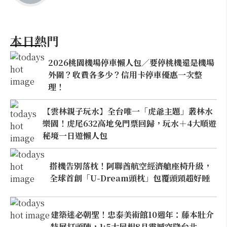
本日熱門
2026桃園機場停車懶人包／要停桃機還是機場
外圍？收費各多少？信用卡停車優惠一次整
理！
【雲林親子玩水】全台唯一「虎爺主題」叢林水
樂園！虎尾632高地免門票回歸，玩水＋4大順遊
秘境一日遊懶人包
搭機告別落枕！阿聯酋航空經濟艙座椅升級，
全球首創「U-Dream頭枕」包覆頭頸超好睡
建築迷必朝聖！忠泰美術館10週年：藤本壯介
特展打頭陣，1:5大屋根8月震撼空降台北