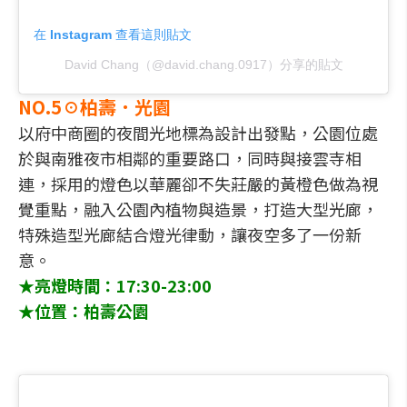
在 Instagram 查看這則貼文
David Chang（@david.chang.0917）分享的貼文
NO.5☉柏壽．光園
以府中商圈的夜間光地標為設計出發點，公園位處
於與南雅夜市相鄰的重要路口，同時與接雲寺相
連，採用的燈色以華麗卻不失莊嚴的黃橙色做為視
覺重點，融入公園內植物與造景，打造大型光廊，
特殊造型光廊結合燈光律動，讓夜空多了一份新
意。
★
亮燈時間：17:30-23:00
★
位置：柏壽公園