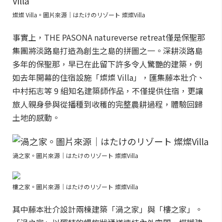
燦燦 Villa。圖片來源｜はたけのリゾート 燦燦Villa
事實上，THE PASONA natureverse retreat僅是保聖那
集團將淡路島打造為創生之島的拼圖之一。深耕淡路島
多年的保聖那，早已在此留下許多令人驚艷的建築，例
如去年開幕的住宿設施「燦燦 Villa」，匯集藤本壯介、
中村拓志等 9 組知名建築師作品，不僅提供住宿，更讓
旅人親身參與從播種到收穫的完整農耕過程，體驗回歸
土地的感動。
渦之家。圖片來源｜はたけのリゾート 燦燦Villa
樓之家。圖片來源｜はたけのリゾート 燦燦Villa
其中藤本壯介設計兩棟建築「渦之家」與「樓之家」。