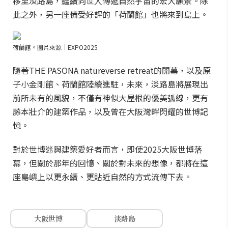
移至淡路島，繼續向世人傳遞自然宇宙的宏大願景。除
此之外，另一座備受好評的「荷蘭館」也將來到島上。
荷蘭館。圖片來源｜EXPO2025
隨著THE PASONA natureverse retreat的開幕，以及原
子小金剛館、荷蘭館陸續進駐，未來，淡路島將展現出
前所未有的風貌，不僅有神似大屋根的優美弧線，更有
藤本壯介的建築作品，以及曾在大阪灣畔閃耀的世博記
憶。
對於世博迷與建築愛好者而言，即使2025大阪世博落
幕，但關於那年的回憶、關於對未來的想像，都將在這
座島嶼上以更永續、更貼近自然的方式流傳下去。
大阪世博
淡路島