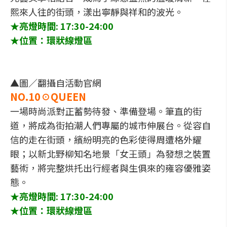
熙來人往的街頭，漾出寧靜與祥和的波光。
★亮燈時間: 17:30-24:00
★位置：環狀線燈區
▲圖／翻攝自活動官網
NO.10☉QUEEN
一場時尚派對正蓄勢待發、準備登場。筆直的街
道，將成為街拍潮人們專屬的城市伸展台。從容自
信的走在街頭，繽紛明亮的色彩使得周遭格外耀
眼；以新北野柳知名地景「女王頭」為發想之裝置
藝術，將完整烘托出行經者與生俱來的雍容優雅姿
態。
★亮燈時間: 17:30-24:00
★位置：環狀線燈區