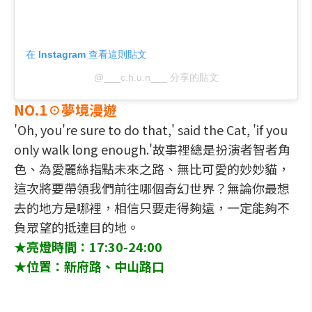
在 Instagram 查看這則貼文
@___c.h.u.n___ 分享的貼文
NO.1☉夢境漫遊
'Oh, you're sure to do that,' said the Cat, 'if you
only walk long enough.'故事裡總是扮演者智者角
色、為愛麗絲指點未來之路、無比可愛的妙妙貓，
這次將要帶領我們前往哪個奇幻世界？無論你最想
去的地方是哪裡，相信只要走得夠遠，一定能夠不
負眾望的抵達目的地。
★亮燈時間：17:30-24:00
★位置：新府路、中山路口