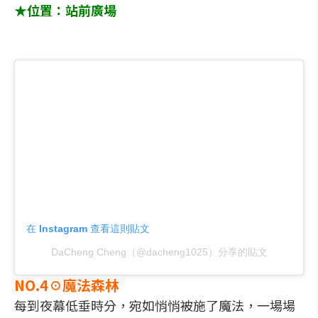
★位置：站前廣場
在 Instagram 查看這則貼文
DaCheng Cheng（@dacheng1025）分享的貼文
NO.4☉魔法森林
每到夜幕低垂時分，宛如悄悄被施了魔法，一場場