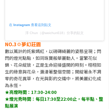
在 Instagram 查看這則貼文
淳 Chun（@weichun618）分享的貼文
NO.3☉夢幻莊園
數以萬計的奼紫嫣紅，以磅礡綺麗的姿態呈現；閃
閃的燈光點點，如同珠寶般華麗動人。當繁花似
錦、花朵綻放，正是生命迎接盛開的時刻。栩栩如
生的綠意與花朵，瀰漫著整個空間；開綻著永不凋
零的奇花異草，在光與影的交織中，將美麗幻化成
為永恆。
★亮燈時間：17:30-24:00
★燈光秀時間：每日17:30至22:00止，每半點、整
點展演