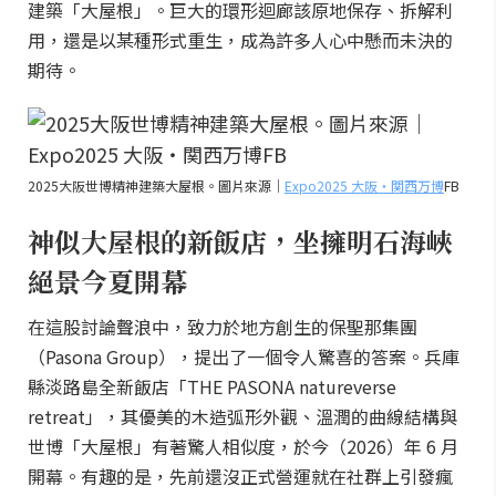
建築「大屋根」。巨大的環形迴廊該原地保存、拆解利
用，還是以某種形式重生，成為許多人心中懸而未決的
期待。
2025大阪世博精神建築大屋根。圖片來源｜
Expo2025 大阪・関西万博
FB
神似大屋根的新飯店，坐擁明石海峽
絕景今夏開幕
在這股討論聲浪中，致力於地方創生的保聖那集團
（Pasona Group），提出了一個令人驚喜的答案。兵庫
縣淡路島全新飯店「THE PASONA natureverse
retreat」，其優美的木造弧形外觀、溫潤的曲線結構與
世博「大屋根」有著驚人相似度，於今（2026）年 6 月
開幕。有趣的是，先前還沒正式營運就在社群上引發瘋