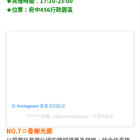
★亮燈時間：17:30-23:00
★位置：府中456行政園區
在 Instagram 查看這則貼文
??????漢娜（@hannahbabyya）分享的貼文
NO.7☉香榭光廊
以愛麗絲夢遊仙境的穿越場景為發想，結合仿真植