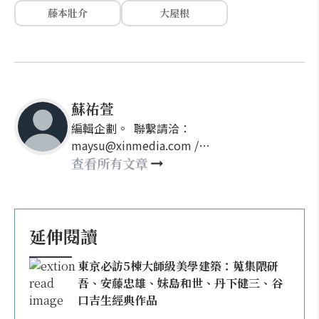
藤本壯介
大屋根
蘇祐萱
編輯企劃。 聯繫請洽：
maysu@xinmedia.com /
may860527@gmail.com
查看所有文章
延伸閱讀
東京必訪5棟大師級美學建築：蒐集隈研
吾、安藤忠雄、妹島和世、丹下健三、谷
口吉生經典作品