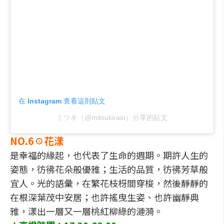
在 Instagram 查看這則貼文
ミツキ（@mitsukirain）分享的貼文
NO.6☉花漾
是幸福的緣起，也代表了生命的週期。期許人生的
姿態，彷彿花朵般優雅；生活的品質，彷彿芳草般
宜人。光的語彙，在繁花枝枒間穿梭，然後靜靜的
在根深葉茂中安居；也許搖曳生姿、也許幽靜典
雅，漾出一層又一層桃紅柳綠的漣漪。