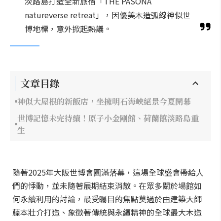
淡路島打造全新旅宿「THE PASONA
natureverse retreat」，因優美木造弧線神似世
博地標，意外掀起熱議。
文章目錄
神似大屋根的新飯店，坐擁明石海峽絕景今夏開幕
世博記憶未完待續！原子小金剛館、荷蘭館淡路島重
生
隨著2025年大阪世博會圓滿落幕，這場全球盛會帶給人
們的悸動，並未隨著展期結束消散。在眾多關於場館如
何永續利用的討論，最受矚目的焦點莫過於由建築大師
藤本壯介打造、象徵著傳統與永續精神的全球最大木造