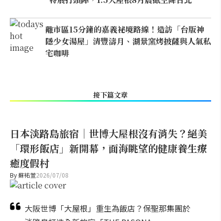
離市區15分鐘的嘉義祕境路線！造訪「台版神
隱少女湯屋」清豐濤月、湖景窯烤披薩與人氣私
宅咖啡
接下篇文章
日本淡路島旅宿｜世博大屋根沒有消失？絕美
「環形飯店」新開幕，面海眺望的健康養生療
癒度假村
By
蘇祐萱
2026/07/08
大阪世博「大屋根」重生為飯店？保聖那集團於