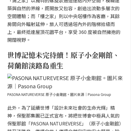
「渦之家」以獨特的螺旋狀通道連結內外空間，模糊建
築與自然的界線，既開放又包容，創造出流動多層次的
空間體驗；而「樓之家」則以中央塔樓作為客廳，其餘
房間向外輻射延伸，旅人可透過塔內外的階梯拾級而
上，最終抵達屋頂花園平台，享受 360 度被自然擁抱的
開闊視野。
世博記憶未完待續！原子小金剛館、
荷蘭館淡路島重生
PASONA NATUREVERSE 原子小金剛館。圖片來源｜Pasona Group
此外，為了延續世博「設計未來社會的生命光輝」精
神，保聖那集團已正式宣布，將把世博會中極具人氣的
保聖那館「PASONA NATUREVERSE」（原子小金剛館）