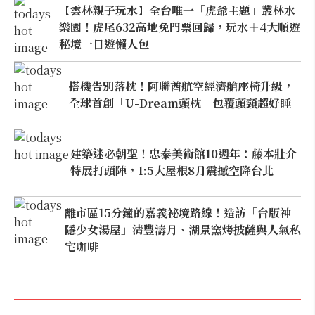
【雲林親子玩水】全台唯一「虎爺主題」叢林水
樂園！虎尾632高地免門票回歸，玩水＋4大順遊
秘境一日遊懶人包
搭機告別落枕！阿聯酋航空經濟艙座椅升級，
全球首創「U-Dream頭枕」包覆頭頸超好睡
建築迷必朝聖！忠泰美術館10週年：藤本壯介
特展打頭陣，1:5大屋根8月震撼空降台北
離市區15分鐘的嘉義祕境路線！造訪「台版神
隱少女湯屋」清豐濤月、湖景窯烤披薩與人氣私
宅咖啡