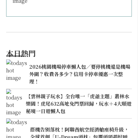
本日熱門
2026桃園機場停車懶人包／要停桃機還是機場
外圍？收費各多少？信用卡停車優惠一次整
理！
【雲林親子玩水】全台唯一「虎爺主題」叢林水
樂園！虎尾632高地免門票回歸，玩水＋4大順遊
秘境一日遊懶人包
搭機告別落枕！阿聯酋航空經濟艙座椅升級，
全球首創「U-Dream頭枕」包覆頭頸超好睡