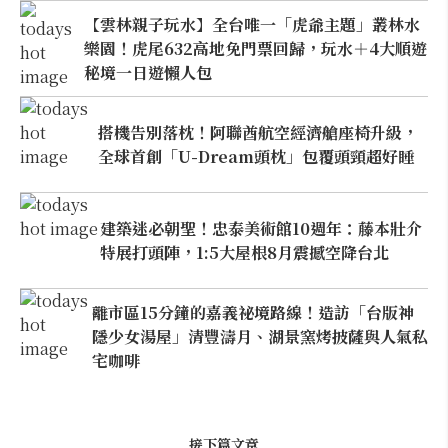
【雲林親子玩水】全台唯一「虎爺主題」叢林水
樂園！虎尾632高地免門票回歸，玩水＋4大順遊
秘境一日遊懶人包
搭機告別落枕！阿聯酋航空經濟艙座椅升級，
全球首創「U-Dream頭枕」包覆頭頸超好睡
建築迷必朝聖！忠泰美術館10週年：藤本壯介
特展打頭陣，1:5大屋根8月震撼空降台北
離市區15分鐘的嘉義祕境路線！造訪「台版神
隱少女湯屋」清豐濤月、湖景窯烤披薩與人氣私
宅咖啡
接下篇文章