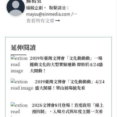
蘇祐萱
編輯企劃。 聯繫請洽：
maysu@xinmedia.com /
may860527@gmail.com
查看所有文章
延伸閱讀
2019年臺灣文博會「文化動動動」一場
擾動文化的大型實驗運動 即將於4/24盛
大開動！
2019臺灣文博會「文化動動動」4/24
盛大開幕！華山展場搶先看
2026文博會8月登場！首度啟用「線上
預約制」，入場方式與年度主題一次看