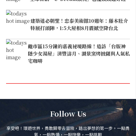
建築迷必朝聖！忠泰美術館10週年：藤本壯介
特展打頭陣，1:5大屋根8月震撼空降台北
離市區15分鐘的嘉義祕境路線！造訪「台版神
隱少女湯屋」清豐濤月、湖景窯烤披薩與人氣私
宅咖啡
Follow Us
享受吧！環遊世界，勇敢歸零去冒險，踏出夢想的第一步。一點勇
氣，一點熱情，一點快樂，一點挑戰