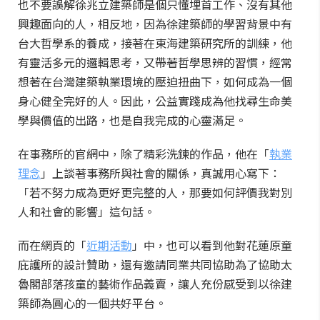
也不要誤解徐兆立建築師是個只懂埋首工作、沒有其他
興趣面向的人，相反地，因為徐建築師的學習背景中有
台大哲學系的養成，接著在東海建築研究所的訓練，他
有靈活多元的邏輯思考，又帶著哲學思辨的習慣，經常
想著在台灣建築執業環境的壓迫扭曲下，如何成為一個
身心健全完好的人。因此，公益實踐成為他找尋生命美
學與價值的出路，也是自我完成的心靈滿足。
在事務所的官網中，除了精彩洗鍊的作品，他在「
執業
理念
」上談著事務所與社會的關係，真誠用心寫下：
「若不努力成為更好更完整的人，那要如何評價我對別
人和社會的影響」這句話。
而在網頁的「
近期活動
」中，也可以看到他對花蓮原童
庇護所的設計贊助，還有邀請同業共同協助為了協助太
魯閣部落孩童的藝術作品義賣，讓人充份感受到以徐建
築師為圓心的一個共好平台。