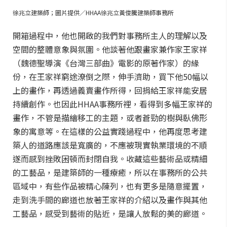
徐兆立建築師；圖片提供／HHAA徐兆立黃俊騰建築師事務所
開箱過程中，他也開啟的我們對事務所主人的理解以及
空間的整體意象與氛圍。他談著他跟畫家兼作家王家祥
（魏德聖導演《台灣三部曲》電影的原著作家）的緣
份，在王家祥窮途潦倒之際，伸手濟助，買下他50幅以
上的畫作，再透過義賣畫作所得，回捐給王家祥能安居
持續創作。也因此HHAA事務所裡，看得到多幅王家祥的
畫作，不管是描繪移工的主題，或者蒼勁的樹與臥佛形
象的寓意等。在這樣的公益實踐過程中，他再度思考建
築人的道路應該是寬廣的，不應被現實執業環境的不順
遂而感到挫敗困頓而封閉自我。收藏這些藝術品或精細
的工藝品，是建築師的一種療癒，所以在事務所的公共
區域中，有些作品被精心陳列，也有更多是隨意擺置，
走到洗手間的廊道也放著王家祥的介紹以及畫作與其他
工藝品，感受到藝術的貼近，是讓人放鬆的美的廊道。