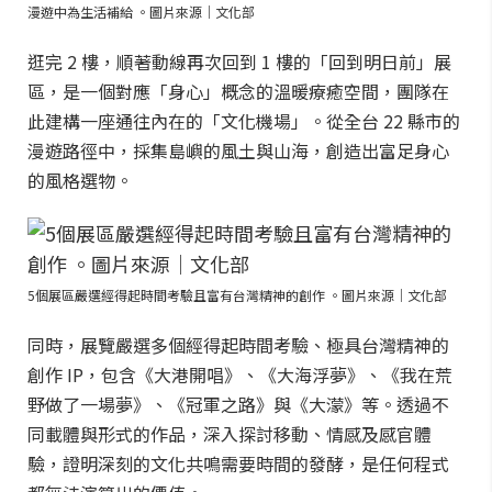
漫遊中為生活補給 。圖片來源｜文化部
逛完 2 樓，順著動線再次回到 1 樓的「回到明日前」展
區，是一個對應「身心」概念的溫暖療癒空間，團隊在
此建構一座通往內在的「文化機場」。從全台 22 縣市的
漫遊路徑中，採集島嶼的風土與山海，創造出富足身心
的風格選物。
5個展區嚴選經得起時間考驗且富有台灣精神的創作 。圖片來源｜文化部
同時，展覽嚴選多個經得起時間考驗、極具台灣精神的
創作 IP，包含《大港開唱》、《大海浮夢》、《我在荒
野做了一場夢》、《冠軍之路》與《大濛》等。透過不
同載體與形式的作品，深入探討移動、情感及感官體
驗，證明深刻的文化共鳴需要時間的發酵，是任何程式