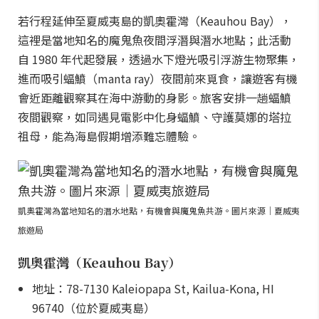
若行程延伸至夏威夷島的凱奧霍灣（Keauhou Bay），
這裡是當地知名的魔鬼魚夜間浮潛與潛水地點；此活動
自 1980 年代起發展，透過水下燈光吸引浮游生物聚集，
進而吸引蝠鱝（manta ray）夜間前來覓食，讓遊客有機
會近距離觀察其在海中游動的身影。旅客安排一趟蝠鱝
夜間觀察，如同遇見電影中化身蝠鱝、守護莫娜的塔拉
祖母，能為海島假期增添難忘體驗。
凱奧霍灣為當地知名的潛水地點，有機會與魔鬼魚共游。圖片來源｜夏威夷
旅遊局
凱奧霍灣（Keauhou Bay）
地址：78-7130 Kaleiopapa St, Kailua-Kona, HI
96740（位於夏威夷島）