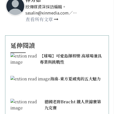
欣傳媒資深採訪編輯。
sasalin@xinmedia.com／
happy21917@gmail.com
查看所有文章
延伸閱讀
【球場】可愛島揮桿樂 高球場兼具
專業與挑戰性
海南-東方夏威夷的五大魅力
德國老將Bracht 鐵人世錦賽第
九完賽