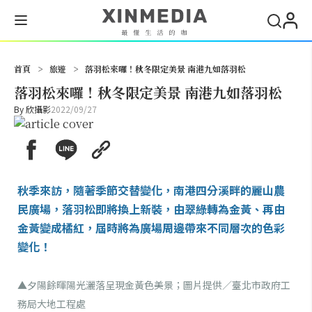
搜尋
首頁
>
旅遊
>
落羽松來囉！秋冬限定美景 南港九如落羽松
落羽松來囉！秋冬限定美景 南港九如落羽松
By
欣攝影
2022/09/27
秋季來訪，隨著季節交替變化，南港四分溪畔的麗山農
民廣場，落羽松即將換上新裝，由翠綠轉為金黃、再由
金黃變成橘紅，屆時將為廣場周邊帶來不同層次的色彩
變化！
▲夕陽餘暉陽光灑落呈現金黃色美景；圖片提供／臺北市政府工
務局大地工程處