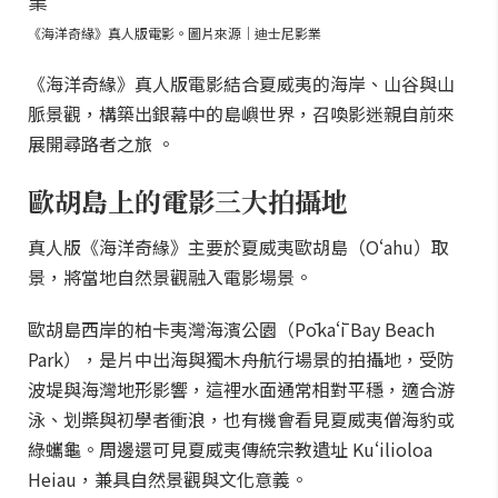
《海洋奇緣》真人版電影。圖片來源｜迪士尼影業
《海洋奇緣》真人版電影結合夏威夷的海岸、山谷與山
脈景觀，構築出銀幕中的島嶼世界，召喚影迷親自前來
展開尋路者之旅 。
歐胡島上的電影三大拍攝地
真人版《海洋奇緣》主要於夏威夷歐胡島（Oʻahu）取
景，將當地自然景觀融入電影場景。
歐胡島西岸的柏卡夷灣海濱公園（Pōkaʻī Bay Beach
Park），是片中出海與獨木舟航行場景的拍攝地，受防
波堤與海灣地形影響，這裡水面通常相對平穩，適合游
泳、划槳與初學者衝浪，也有機會看見夏威夷僧海豹或
綠蠵龜。周邊還可見夏威夷傳統宗教遺址 Kuʻilioloa
Heiau，兼具自然景觀與文化意義。