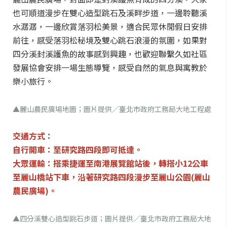
也可順道漫步在雙心造型跳石及溪畔步道，一邊聆聽溪
水潺潺，一邊欣賞落羽松美景，適合民眾休閒假日安排
前往，感受落羽松秘境及雙心跳石浪漫的氛圍，如果對
四分溪封溪護魚的故事感到興趣，也歡迎聯繫久如社區
發展協會安排一場生態導覽，感受自然的氣息與寓教於
樂小旅行。
▲麗山農民廣場地圖；圖片提供／臺北市政府工務局大地工程處
交通方式：
自行開車：至研究路四段即可抵達。
大眾運輸：搭乘捷運至南港展覽館站後，轉搭小12公車
至麗山橋站下車，沿著研究路四段漫步至麗山公園(麗山
農民廣場)。
▲四分溪雙心造型跳石步道；圖片提供／臺北市政府工務局大地