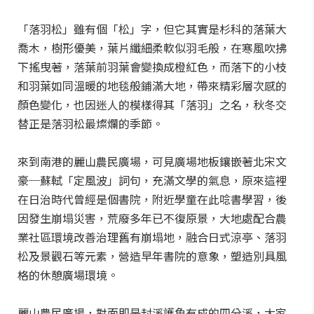
「落羽松」雖有個「松」字，但它其實是杉科的落葉大
喬木，樹形優美，葉片纖細柔軟似羽毛般，在寒風吹拂
下搖曳著，落葉前羽葉會變換成橙紅色，而落下的小枝
和羽葉如同溫暖的地毯般鋪滿大地，帶來精彩層次感的
顏色變化，也因迷人的模樣得其「落羽」之名，秋冬交
替正是落羽松最燦爛的季節。
來到南港的麗山農民廣場，可見廣場地板鑲嵌著北宋文
豪─蘇軾「定風波」詞句，充滿文學的氣息，原來這裡
在日治時代曾經是個書院，附近學童在此唸書學習，後
因發生崩塌災害，荒廢多年已不復原景，大地處配合農
業社區環境改善治理舊有崩塌地，融合日式涼亭、落羽
松及景觀石等元素，營造早年書院的意象，塑造別具風
格的休憩廣場環境。
麗山農民廣場，對面即是封溪護魚有成的四分溪，大家