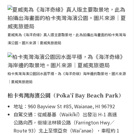
夏威夷為《海洋奇緣》真人版主要取景地，此為拍攝出海畫面的柏卡夷灣海
濱公園。圖片來源｜夏威夷旅遊局
柏卡夷灣海濱公園因水面平穩，為《海洋奇緣》海岸邊的取景地。圖片來源
｜夏威夷旅遊局
柏卡夷灣海濱公園（Pōkaʻī Bay Beach Park）
地址：960 Bayview St #85, Waianae, HI 96792
自駕交通：從威基基（Waikīkī）出發沿 H-1 高速
公路向西，銜接法林頓公路（Farrington Hwy／
Route 93）北上至懷亞奈（Waiʻanae），車程約 1