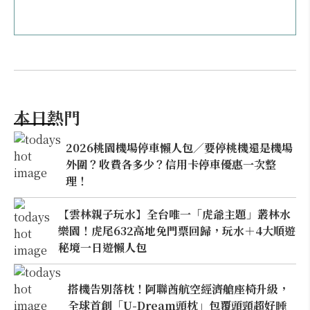
本日熱門
2026桃園機場停車懶人包／要停桃機還是機場
外圍？收費各多少？信用卡停車優惠一次整
理！
【雲林親子玩水】全台唯一「虎爺主題」叢林水
樂園！虎尾632高地免門票回歸，玩水＋4大順遊
秘境一日遊懶人包
搭機告別落枕！阿聯酋航空經濟艙座椅升級，
全球首創「U-Dream頭枕」包覆頭頸超好睡