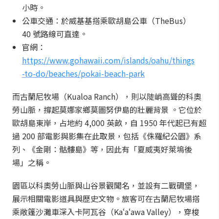
小時。
公車交通：於威基基搭乘歐胡島公車（TheBus）
40 號路線可直達。
官網：
https://www.gohawaii.com/islands/oahu/things
-to-do/beaches/pokai-beach-park
而古蘭尼牧場（Kualoa Ranch），則以陡峭高聳的科奧
勞山脈，撐起莫娜家鄉莫圖努伊島的壯麗背景 。它位於
歐胡島東岸，占地約 4,000 英畝，自 1950 年代起已有超
過 200 部電影與影集在此取景，包括《侏羅紀公園》系
列、《金剛：骷髏島》等，因此有「夏威夷好萊塢後
場」之稱。
園區以科奧勞山脈與山谷景觀聞名，並設有二戰碉堡，
展示相關電影道具與歷史文物。旅客可在古蘭尼牧場搭
乘敞篷沙灘車深入卡阿瓦谷（Kaʻaʻawa Valley），穿梭