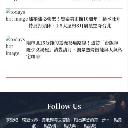
建築迷必朝聖！忠泰美術館10週年：藤本壯介
特展打頭陣，1:5大屋根8月震撼空降台北
離市區15分鐘的嘉義祕境路線！造訪「台版神
隱少女湯屋」清豐濤月、湖景窯烤披薩與人氣私
宅咖啡
Follow Us
享受吧！環遊世界，勇敢歸零去冒險，踏出夢想的第一步。一點勇
氣，一點熱情，一點快樂，一點挑戰