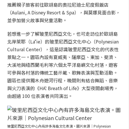
推薦親子旅客前往歐胡島的奧拉尼迪士尼度假飯店
（Aulani, A Disney Resort & Spa），與莫娜見面合影，
並參加營火故事與兒童活動。
若想進一步了解玻里尼西亞文化，也可走訪位於歐胡島
北岸萊耶（Lāʻie）的玻里尼西亞文化中心（Polynesian
Cultural Center），這是認識玻里尼西亞文化的代表性
景點之一。園區內設有夏威夷、薩摩亞、東加、斐濟、
大溪地與紐西蘭毛利等六個太平洋島嶼文化村落，遊客
可參與各村落的傳統工藝示範、歌舞表演與互動活動。
園區也提供獨木舟遊河行程，晚間則有結合舞蹈、音樂
與火刀表演的《HĀ: Breath of Life》大型夜間劇場秀，
由超過 100 位表演者共同演出。
玻里尼西亞文化中心內有許多海島文化表演。圖片來源｜Polynesian