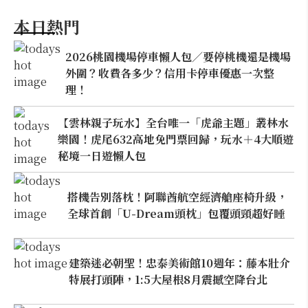
本日熱門
2026桃園機場停車懶人包／要停桃機還是機場
外圍？收費各多少？信用卡停車優惠一次整
理！
【雲林親子玩水】全台唯一「虎爺主題」叢林水
樂園！虎尾632高地免門票回歸，玩水＋4大順遊
秘境一日遊懶人包
搭機告別落枕！阿聯酋航空經濟艙座椅升級，
全球首創「U-Dream頭枕」包覆頭頸超好睡
建築迷必朝聖！忠泰美術館10週年：藤本壯介
特展打頭陣，1:5大屋根8月震撼空降台北