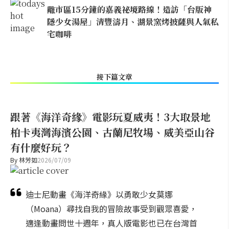
離市區15分鐘的嘉義祕境路線！造訪「台版神
隱少女湯屋」清豐濤月、湖景窯烤披薩與人氣私
宅咖啡
接下篇文章
跟著《海洋奇緣》電影玩夏威夷！3大取景地
柏卡夷灣海濱公園、古蘭尼牧場、威美亞山谷
有什麼好玩？
By
林芳如
2026/07/09
迪士尼動畫《海洋奇緣》以勇敢少女莫娜
（Moana）尋找自我的冒險故事受到觀眾喜愛，
適逢動畫問世十週年，真人版電影也已在台灣首