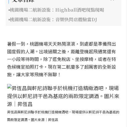
桃園機場二航新設施：Highball酒吧現點現喝
桃園機場二航新設施：音樂快閃店體驗當DJ
暑假一到，桃園機場天天熱鬧滾滾，到處都是準備飛出
國度假的人潮。出境過關之後，距離登機起飛通常還有
一小段等待時間，除了逛免稅店、坐按摩椅，或者在特
色候機室拍照打卡，現在第二航廈多了超厲害的全新設
施，讓大家等飛機不無聊！
昇恆昌與軒尼詩聯手於桃機打造精緻酒吧，現場提供以軒尼詩干邑為基底的
兩款限定調酒。圖片來源｜昇恆昌