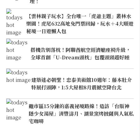
理！
【雲林親子玩水】全台唯一「虎爺主題」叢林水
樂園！虎尾632高地免門票回歸，玩水＋4大順遊
秘境一日遊懶人包
搭機告別落枕！阿聯酋航空經濟艙座椅升級，
全球首創「U-Dream頭枕」包覆頭頸超好睡
建築迷必朝聖！忠泰美術館10週年：藤本壯介
特展打頭陣，1:5大屋根8月震撼空降台北
離市區15分鐘的嘉義祕境路線！造訪「台版神
隱少女湯屋」清豐濤月、湖景窯烤披薩與人氣私
宅咖啡