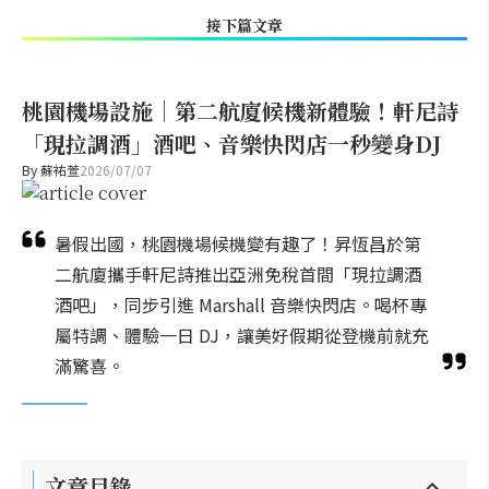
接下篇文章
桃園機場設施｜第二航廈候機新體驗！軒尼詩
「現拉調酒」酒吧、音樂快閃店一秒變身DJ
By
蘇祐萱
2026/07/07
暑假出國，桃園機場候機變有趣了！昇恆昌於第
二航廈攜手軒尼詩推出亞洲免稅首間「現拉調酒
酒吧」，同步引進 Marshall 音樂快閃店。喝杯專
屬特調、體驗一日 DJ，讓美好假期從登機前就充
滿驚喜。
文章目錄