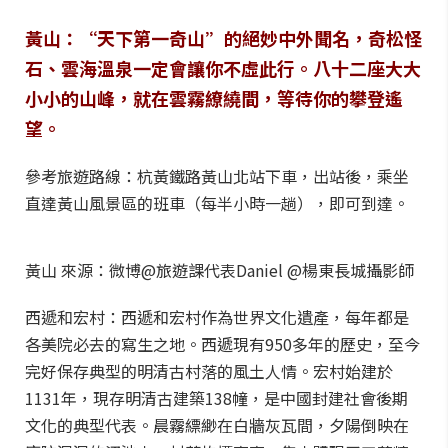
黃山：“天下第一奇山”的絕妙中外聞名，奇松怪
石、雲海溫泉一定會讓你不虛此行。八十二座大大
小小的山峰，就在雲霧繚繞間，等待你的攀登遙
望。
參考旅遊路線：杭黃鐵路黃山北站下車，出站後，乘坐
直達黃山風景區的班車（每半小時一趟），即可到達。
黃山 來源：微博@旅遊課代表Daniel @楊東長城攝影師
西遞和宏村：西遞和宏村作為世界文化遺產，每年都是
各美院必去的寫生之地。西遞現有950多年的歷史，至今
完好保存典型的明清古村落的風土人情。宏村始建於
1131年，現存明清古建築138幢，是中國封建社會後期
文化的典型代表。晨霧縹緲在白牆灰瓦間，夕陽倒映在