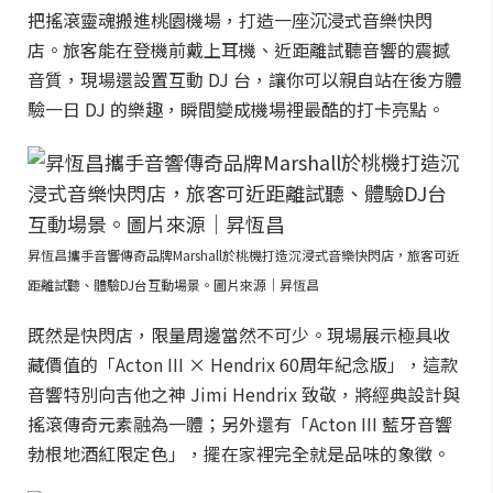
把搖滾靈魂搬進桃園機場，打造一座沉浸式音樂快閃
店。旅客能在登機前戴上耳機、近距離試聽音響的震撼
音質，現場還設置互動 DJ 台，讓你可以親自站在後方體
驗一日 DJ 的樂趣，瞬間變成機場裡最酷的打卡亮點。
昇恆昌攜手音響傳奇品牌Marshall於桃機打造沉浸式音樂快閃店，旅客可近
距離試聽、體驗DJ台互動場景。圖片來源｜昇恆昌
既然是快閃店，限量周邊當然不可少。現場展示極具收
藏價值的「Acton III × Hendrix 60周年紀念版」，這款
音響特別向吉他之神 Jimi Hendrix 致敬，將經典設計與
搖滾傳奇元素融為一體；另外還有「Acton III 藍牙音響
勃根地酒紅限定色」，擺在家裡完全就是品味的象徵。