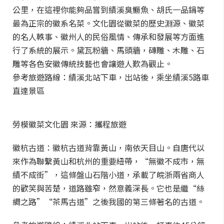
公里，在這裡你能夠品嘗到績溪臭鱖魚、胡氏一品鍋等
最為正宗的徽系名菜。文化園從徽菜的歷史淵源、徽菜
的名人軼事、徽州人的民俗風情、傳承和發展等方面進
行了系統的展示。黛瓦粉牆、馬頭牆，磚雕、木雕、石
雕等各色安徽傳統技藝也會讓遊人歎為觀止。
參考旅遊路線：績溪北站下車，出站後，乘坐績溪5路車
直達景區
勞模徽菜文化園 來源：攜程旅遊
徽杭古道：徽杭古道背靠黃山，南依天目山。自唐代以
來作為聯繫黃山和杭州的重要紐帶，“無徽不成市，無
績不成街”，這條盤山石階小道，承載了皖浙兩省商人
的歡笑與苦楚，道路雖窄，然意義深長。它也是繼“絲
綢之路”“茶馬古道”之後我國的第三條著名的古道。