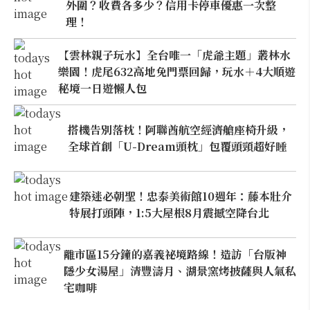
外圍？收費各多少？信用卡停車優惠一次整
理！
【雲林親子玩水】全台唯一「虎爺主題」叢林水
樂園！虎尾632高地免門票回歸，玩水＋4大順遊
秘境一日遊懶人包
搭機告別落枕！阿聯酋航空經濟艙座椅升級，
全球首創「U-Dream頭枕」包覆頭頸超好睡
建築迷必朝聖！忠泰美術館10週年：藤本壯介
特展打頭陣，1:5大屋根8月震撼空降台北
離市區15分鐘的嘉義祕境路線！造訪「台版神
隱少女湯屋」清豐濤月、湖景窯烤披薩與人氣私
宅咖啡