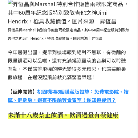
昇恆昌與Marshall特別合作販售兩款限定商品，其中60周年紀念版特別致敬
吉他之神Jimi Hendrix，極具收藏價值。圖片來源｜昇恆昌
今年暑假出國，提早到機場報到絕對不無聊，有微醺的
限量調酒可以品嚐，還有充滿搖滾靈魂的音樂可以聆聽
互動，不僅讓等飛機的時光變得多元精彩，也讓這趟暑
假旅程，在還沒起飛前就充滿驚喜樂趣！
【延伸閱讀】
桃園機場8個隱藏版設施：免費電影院、按
摩、健身房，還有不限艙等貴賓室！你知道幾個？
未滿十八歲禁止飲酒。飲酒過量有礙健康