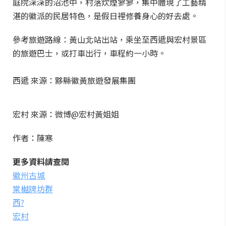
庭院深深的沼池中，村落炊煙寥寥，集中體現了工藝精
湛的徽派的民居特色，是假日裡修養身心的好去處。
參考旅遊路線：黃山北站出站，乘坐至西遞與宏村景區
的旅遊巴士，或打車出行，車程約一小時。
西遞 來源：黟縣徽黃旅遊發展集團
宏村 來源：微博@宏村黃姐姐
作者：陳寒
更多資料請查閱
徽州古城
棠樾牌坊群
西?
宏村