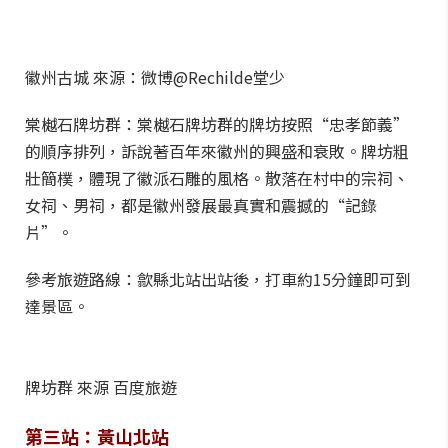
徽州古城 來源：微博@Rechilde堂少
棠樾石牌坊群：棠樾石牌坊群的牌坊按照“忠孝節義”
的順序排列，訴說著百年來徽州的興盛和衰敗。牌坊粗
壯簡樸，體現了徽派石雕的風格。散落在村中的宗祠、
女祠、男祠，都是徽州發展最真實和震撼的“記錄
片”。
參考旅遊路線：歙縣北站出站後，打車約15分鐘即可到
達景區。
牌坊群 來源 百度旅遊
第三站：黃山北站