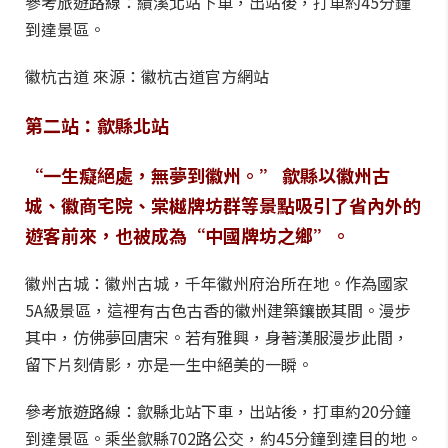
參考旅遊路線：績溪北站下車，出站後，打車約45分鐘
到達景區。
徽杭古道 來源：徽杭古道官方網站
第二站：歙縣北站
“一生癡絕處，無夢到徽州。” 歙縣以徽州古
城、徽商宅院、棠樾牌坊群等景點吸引了省內外的
遊客前來，也被成為“中國牌坊之鄉”。
徽州古城：徽州古城，千年徽州府治所在地。作為國家
5A級景區，這裡有古色古香的徽州建築鑲嵌其間。漫步
其中，仿佛夢回唐宋。若有雅興，身著漢服漫步此間，
留下片刻倩影，亦是一生中絕美的一瞬。
參考旅遊路線：歙縣北站下車，出站後，打車約20分鐘
到達景區。乘坐歙縣702路公交，約45分鐘到達目的地。