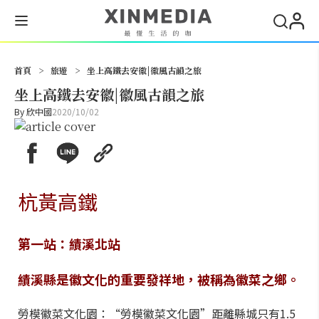
搜尋
首頁
>
旅遊
>
坐上高鐵去安徽|徽風古韻之旅
坐上高鐵去安徽|徽風古韻之旅
By
欣中國
2020/10/02
杭黃高鐵
第一站：績溪北站
績溪縣是徽文化的重要發祥地，被稱為徽菜之鄉。
勞模徽菜文化園：“勞模徽菜文化園”距離縣城只有1.5