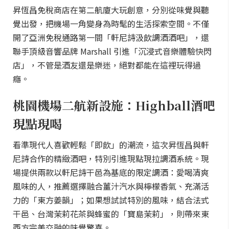
昇恆昌免稅商店在第二航廈大玩創意，分別從味覺與聽
覺出發，把機場一角變身為時髦的生活探索空間。不僅
開了亞洲免稅通路第一間「軒尼詩汲飲調酒酒吧」，還
聯手頂級音響品牌 Marshall 引進「沉浸式音樂體驗快閃
店」，不管是酒友還是樂迷，絕對都能在這裡玩得過
癮。
桃園機場二航新設施：Highball酒吧
現點現喝
看準現代人喜歡輕鬆「即飲」的潮流，這次昇恆昌與軒
尼詩合作的精緻酒吧，特別引進現點現拉調酒系統。現
場提供兩款以軒尼詩干邑為基底的限定調酒：愛喝清爽
風味的人，推薦選擇融合薑汁汽水與檸檬香氣、充滿活
力的「東方姜韻」；如果想試試特別的風味，結合法式
干邑、台灣茉莉花茶與蜂蜜的「寶島茉莉」，則帶來東
西方完美交融的味覺驚喜。