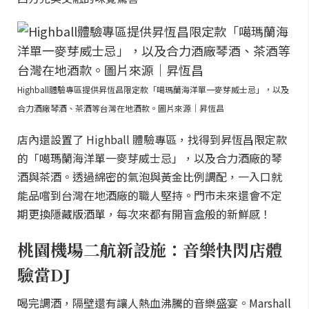
Highball體驗專區提供昇恆昌限定款「噶瑪蘭海洋單一麥芽威士忌」，以及
合力酒廠琴酒、茶酒等台灣在地酒款。圖片來源｜昇恆昌
店內還設置了 Highball 體驗專區，找得到昇恆昌限定款
的「噶瑪蘭海洋單一麥芽威士忌」，以及合力酒廠的琴
酒與茶酒。透過綿密的氣泡與黃金比例調配，一入口就
能品嚐到台灣在地酒廠的職人堅持。門市未來還會不定
期更換隱藏版酒單，每次來都有開盲盒般的新鮮感！
桃園機場二航新設施：音樂快閃店體
驗當DJ
喝完調酒，隔壁還有讓人熱血沸騰的音樂盛宴。Marshall