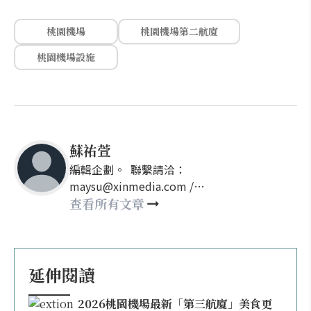
桃園機場
桃園機場第二航廈
桃園機場設施
蘇祐萱
編輯企劃。 聯繫請洽：
maysu@xinmedia.com /
may860527@gmail.com
查看所有文章
延伸閱讀
2026桃園機場最新「第三航廈」美食更