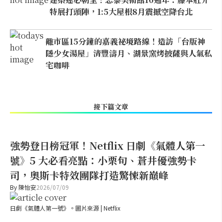
特展打頭陣，1:5大屋根8月震撼空降台北
離市區15分鐘的嘉義祕境路線！造訪「台版神
隱少女湯屋」清豐濤月、湖景窯烤披薩與人氣私
宅咖啡
接下篇文章
強勢登日榜冠軍！Netflix 日劇《氣體人第一
號》5 大必看亮點：小栗旬、蒼井優強勢卡
司，奧斯卡特效團隊打造驚悚新巔峰
By
陳怡安
2026/07/09
日劇《氣體人第一號》。圖片來源 | Netflix