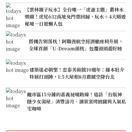
【雲林親子玩水】全台唯一「虎爺主題」叢林水
樂園！虎尾632高地免門票回歸，玩水＋4大順遊
秘境一日遊懶人包
搭機告別落枕！阿聯酋航空經濟艙座椅升級，
全球首創「U-Dream頭枕」包覆頭頸超好睡
建築迷必朝聖！忠泰美術館10週年：藤本壯介
特展打頭陣，1:5大屋根8月震撼空降台北
離市區15分鐘的嘉義祕境路線！造訪「台版神
隱少女湯屋」清豐濤月、湖景窯烤披薩與人氣私
宅咖啡