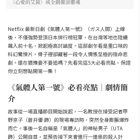
《心愛的艾莉》成全劇催淚靈魂
Netflix 最新日劇《氣體人第一號》（ガス人間）上線
後，不僅強勢登頂日本排行榜冠軍，在台灣等地也陸續
飆入前十名，掀起極高討論度。這部劇乍看是重口味的
科幻驚悚片，骨子裡卻藏著一段令人惆悵至極的宿命悲
劇。還在猶豫要不要追嗎？先看完這5大必看亮點，保證
你立刻想點開第一集！
《氣體人第一號》必看亮點｜劇情簡
介
故事從一場直播節目開始說起，一名教授在接受記者甲
野京子（蒼井優 飾）的現場專訪時，突然全身膨脹爆炸
而亡。事後一名自稱是「氣體人」的神秘男子（UTA
飾）公開自首，並預告接下來會進行一連串的殺人計