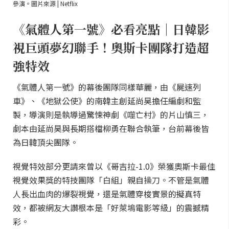
參演。圖片來源 | Netflix
《氣體人第一號》必看亮點｜日韓影
視巨頭夢幻聯手！奧斯卡團隊打造超
強特效
《氣體人第一號》的幕後團隊同樣華麗，由《屍速列
車》、《地獄公使》的南韓主創延尚昊擔任編劇和監
製，導演則是執導過驚悚神劇《噬亡村》的片山慎三，
劇本由延尚昊與長期搭檔柳勇在聯合執筆，台前幕後皆
為日韓頂尖團隊。
視覺特效部分更請來曾以《哥吉拉-1.0》榮獲奧斯卡最佳
視覺效果獎的特技團隊「白組」親自操刀。不管是氣體
人長出血肉的爆裂視覺，還是氣體穿梭實景的擬真特
效，都被網友大讚根本是「好萊塢電影等級」的震撼精
彩。