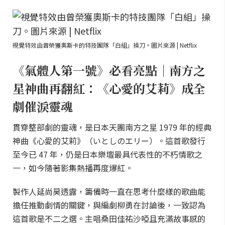
視覺特效由曾榮獲奧斯卡的特技團隊「白組」操刀。圖片來源 | Netflix
《氣體人第一號》必看亮點｜南方之
星神曲再翻紅：《心愛的艾莉》成全
劇催淚靈魂
貫穿整部劇的靈魂，是日本天團南方之星 1979 年的經典
神曲《心愛的艾莉》（いとしのエリー）。這首歌發行
至今已 47 年，仍是日本樂壇最具代表性的不朽情歌之
一，如今隨著影集熱播再度爆紅。
製作人延尚昊透露，籌備時一直在思考什麼樣的歌曲能
擔任推動劇情的關鍵，與編劇柳勇在討論後，一致認為
這首歌是不二之選。主唱桑田佳祐沙啞且充滿故事感的