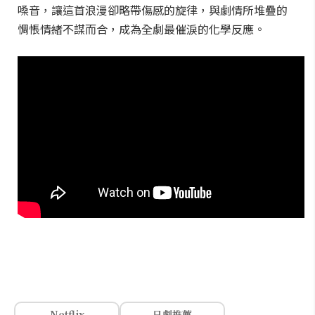
嗓音，讓這首浪漫卻略帶傷感的旋律，與劇情所堆疊的
惆悵情緒不謀而合，成為全劇最催淚的化學反應。
Netflix
日劇推薦