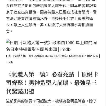
金錢拿來資助他的舞蹈家戀人藤千代。岡本刑警和記者
京子追查出真相後，因為氣體人已經造成社會恐慌，警
方決定設置炸彈除掉水野。最後藤千代穿上最美的舞
衣，獻上人生最後一舞，點燃打火機後和水野相擁而
亡。
日劇《氣體人第一號》改編自1960 年上映的同名日本特攝電影。圖片來源 |
imdb
《氣體人第一號》必看亮點 ｜頂級卡
司齊聚！男神造型大崩壞、最強星三
代驚豔出道
這部影集的演員卡司超強大，被稱為全明星陣容。除了