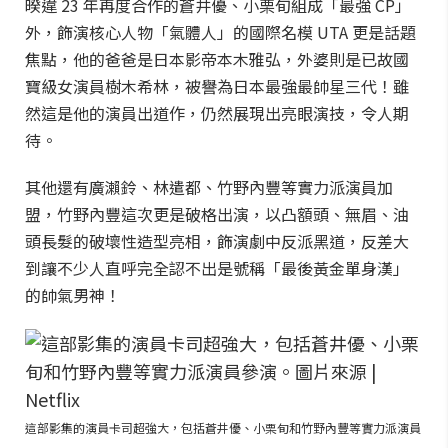
暌違 23 年再度合作的蒼井優、小栗旬組成「最強 CP」
外，飾演核心人物「氣體人」的國際名模 UTA 更是話題
焦點，他的爸爸是日本影帝本木雅弘，外婆則是已故國
寶級女演員樹木希林，被譽為日本最強最帥星三代！雖
然這是他的演員出道作，仍然展現出亮眼演技，令人期
待。
其他還有廣瀨鈴、林遣都、竹野內豐等實力派演員加
盟，竹野內豐這次更是破格出演，以凸額頭、無眉、油
頭長髮的破壞性造型亮相，飾演劇中反派黑道，反差大
到讓不少人直呼完全認不出是號稱「最後黃金單身漢」
的帥氣男神！
這部影集的演員卡司超強大，包括蒼井優、小栗旬和竹野內豐等實力派演員