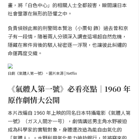
畫，將「白色中心」的相關人士全都殺害，瞬間讓日本
社會壟罩在無形的恐懼之中。
負責偵辦此案的刑警岡本賢治（小栗旬 飾）過去曾和京
子有一段情，隨著兩人分頭深入調查這場超自然危機，
隱藏在案件背後的駭人祕密逐一浮現，也讓彼此糾纏的
命運再度交織。
日劇《氣體人第一號》。圖片來源 | Netflix
《氣體人第一號》必看亮點｜1960 年
原作劇情大公開
本片改編自 1960 年上映的同名日本特攝電影《氣體人第
一號》（ガス人間㐧一号），劇情講述男主角水野被迫
成為科學家的實驗對象，身體遭改造為能自由氣化的
「氣體人」。水野利用氣化能力搶劫銀行，並將竊來的