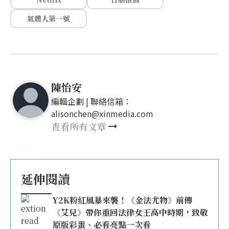
氣體人第一號
陳怡安
編輯企劃 | 聯絡信箱：
alisonchen@xinmedia.com
查看所有文章
延伸閱讀
Y2K粉紅風暴來襲！《金法尤物》前傳
《艾兒》帶你重回法律女王高中時期，致敬
原版彩蛋、必看亮點一次看