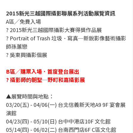
2015新光三越國際攝影聯展系列活動展覽資訊
A區╱免費入場
? 2015新光三越國際攝影大賽得獎作品展
? Portrait of Trash 垃圾．寫真─新銳影像藝術攝影
師孫蕙戀
? 吳東興攝影個展
B區╱購票入場．首度登台展出
? 攝影師的朝聖─野町和嘉攝影展
▲展覽時間與地點：
03/20(五) - 04/06(一) 台北信義新天地A9 9F 宴會展
演館
04/23(四) - 05/10(日) 台中中港店10F 文化館
05/14(四) - 06/02(二) 台南西門店6F C區文化館