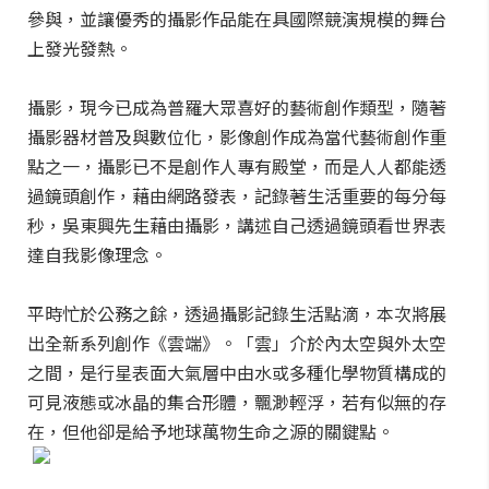
參與，並讓優秀的攝影作品能在具國際競演規模的舞台
上發光發熱。
攝影，現今已成為普羅大眾喜好的藝術創作類型，隨著
攝影器材普及與數位化，影像創作成為當代藝術創作重
點之一，攝影已不是創作人專有殿堂，而是人人都能透
過鏡頭創作，藉由網路發表，記錄著生活重要的每分每
秒，吳東興先生藉由攝影，講述自己透過鏡頭看世界表
達自我影像理念。
平時忙於公務之餘，透過攝影記錄生活點滴，本次將展
出全新系列創作《雲端》。「雲」介於內太空與外太空
之間，是行星表面大氣層中由水或多種化學物質構成的
可見液態或冰晶的集合形體，飄渺輕浮，若有似無的存
在，但他卻是給予地球萬物生命之源的關鍵點。