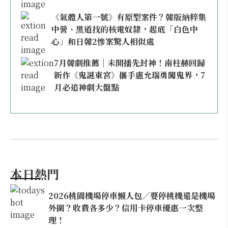
《氣體人第一號》有原型案件？韓版納粹集
中營、黑道找的核電奴隸，起底「白色中
心」和日韓2慘案驚人相似處
7月韓劇推薦｜未開播先封神！南柱赫回歸
新作《鬼謎東宮》攜手盧允瑞勇闖鬼界，7
月必追神劇大盤點
本日熱門
2026桃園機場停車懶人包／要停桃機還是機場
外圍？收費各多少？信用卡停車優惠一次整
理！