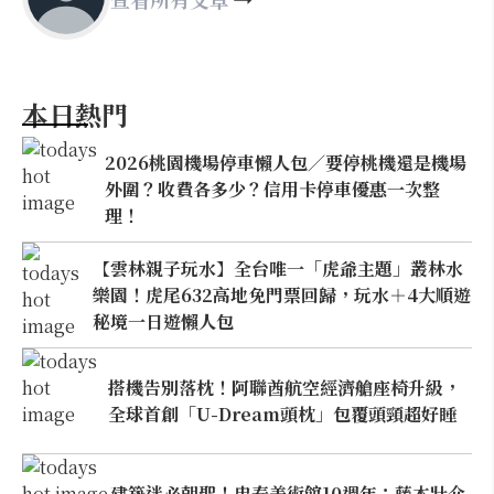
本日熱門
2026桃園機場停車懶人包／要停桃機還是機場
外圍？收費各多少？信用卡停車優惠一次整
理！
【雲林親子玩水】全台唯一「虎爺主題」叢林水
樂園！虎尾632高地免門票回歸，玩水＋4大順遊
秘境一日遊懶人包
搭機告別落枕！阿聯酋航空經濟艙座椅升級，
全球首創「U-Dream頭枕」包覆頭頸超好睡
建築迷必朝聖！忠泰美術館10週年：藤本壯介