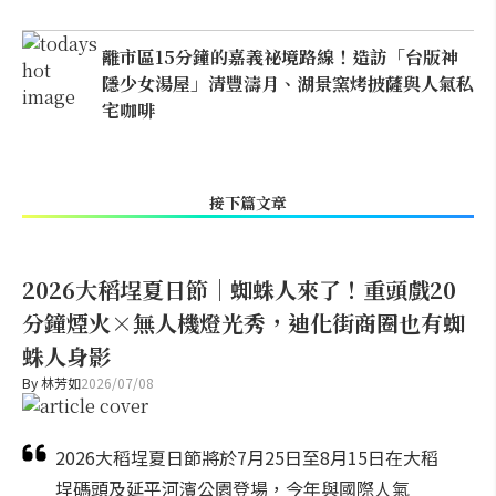
離市區15分鐘的嘉義祕境路線！造訪「台版神
隱少女湯屋」清豐濤月、湖景窯烤披薩與人氣私
宅咖啡
接下篇文章
2026大稻埕夏日節｜蜘蛛人來了！重頭戲20
分鐘煙火×無人機燈光秀，迪化街商圈也有蜘
蛛人身影
By
林芳如
2026/07/08
2026大稻埕夏日節將於7月25日至8月15日在大稻
埕碼頭及延平河濱公園登場，今年與國際人氣