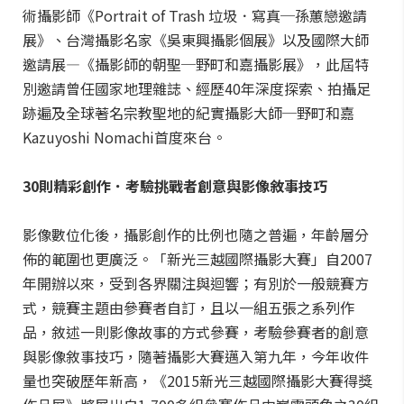
術攝影師《Portrait of Trash 垃圾．寫真─孫蕙戀邀請
展》、台灣攝影名家《吳東興攝影個展》以及國際大師
邀請展—《攝影師的朝聖─野町和嘉攝影展》，此屆特
別邀請曾任國家地理雜誌、經歷40年深度探索、拍攝足
跡遍及全球著名宗教聖地的紀實攝影大師─野町和嘉
Kazuyoshi Nomachi首度來台。
30則精彩創作．考驗挑戰者創意與影像敘事技巧
影像數位化後，攝影創作的比例也隨之普遍，年齡層分
佈的範圍也更廣泛。「新光三越國際攝影大賽」自2007
年開辦以來，受到各界關注與迴響；有別於一般競賽方
式，競賽主題由參賽者自訂，且以一組五張之系列作
品，敘述一則影像故事的方式參賽，考驗參賽者的創意
與影像敘事技巧，隨著攝影大賽邁入第九年，今年收件
量也突破歷年新高，《2015新光三越國際攝影大賽得獎