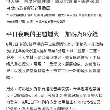
2026大稻埕夏日節升級 開幕及壓軸場「煙火×無人機」首度合體共演，圖
為示意圖。圖片來源｜台北市政府觀光傳播局
平日夜晚的主題煙火 加碼為8分鐘
8月5日晚間8點登場的平日主題煙火也非常精彩，施放時
長由往年的6分鐘大幅加碼至8分鐘，以「創意、工藝、
浪漫」三大主軸，結合造型煙火、交叉扇形煙火、工藝
級八重芯煙火，展現「一發煙火、層層綻放」的藝術效
果，以及長滯空垂柳煙火，帶來耳目一新的煙火觀賞體
驗。
另外，每場煙火秀都有搭配音樂表演，今年邀請溫蒂漫
步、甜約翰Sweet John等多組金曲級與超人氣音樂人接
力登台，8月1日下午則在永樂廣場推出在地音樂盛宴及
IP活動，為大稻埕舊城區注入潮流活力。