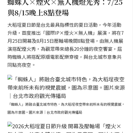
蜘蛛人×煙火×無人機燈光秀：7/25
與8/15晚上8點登場
大稻埕夏日節是台北最具指標性的夏日活動，今年活動
升級，首度推出「國際IP×煙火×無人機」展演，將在7
月25日開幕及8月15日壓軸場晚間8點登場，由無人機展
演搭配煙火秀，為觀眾帶來總長20分鐘的夜空饗宴，屆
時蜘蛛人將搭配原版電影配樂穿梭，與台北城市意象共
同點亮夜空。
「蜘蛛人」將融合臺北城市特色，為大稻埕夜空帶來前所未有的視覺震撼，
圖為示意圖。圖片來源｜台北市政府觀光傳播局