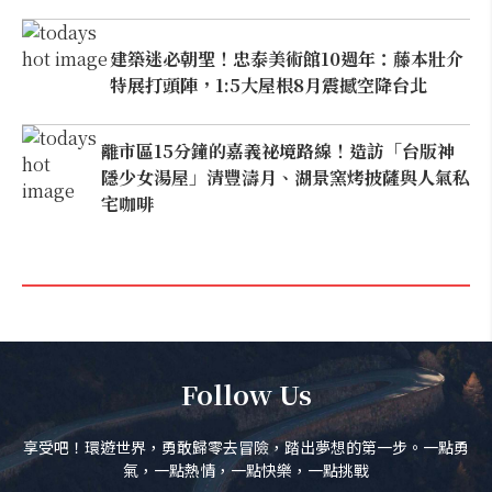
建築迷必朝聖！忠泰美術館10週年：藤本壯介
特展打頭陣，1:5大屋根8月震撼空降台北
離市區15分鐘的嘉義祕境路線！造訪「台版神
隱少女湯屋」清豐濤月、湖景窯烤披薩與人氣私
宅咖啡
Follow Us
享受吧！環遊世界，勇敢歸零去冒險，踏出夢想的第一步。一點勇
氣，一點熱情，一點快樂，一點挑戰