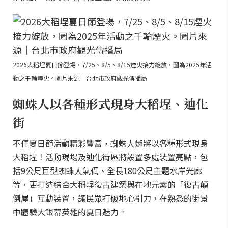
2026大稻埕夏日節登場，7/25、8/5、8/15煙火接力綻放，圖為2025年活
動之千輪煙火。圖片來源｜台北市政府觀光傳播局
蜘蛛人以各種形式現身大稻埕、迪化
街
不僅夏日節活動精彩豐富，蜘蛛人還將以各種形式現身
大稻埕！活動現場及迪化街區將設置多處裝置亮點，包
括9公尺巨型蜘蛛人氣偶、全長180公尺主題水岸光廊
等，更打造結合大稻埕復古建築與在地元素的「復古顛
倒屋」互動裝置，讓民眾打破地心引力，在熟悉的街景
中體驗大銀幕英雄的夏日魅力。