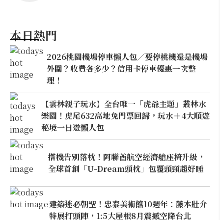
本日熱門
2026桃園機場停車懶人包／要停桃機還是機場
外圍？收費各多少？信用卡停車優惠一次整
理！
【雲林親子玩水】全台唯一「虎爺主題」叢林水
樂園！虎尾632高地免門票回歸，玩水＋4大順遊
秘境一日遊懶人包
搭機告別落枕！阿聯酋航空經濟艙座椅升級，
全球首創「U-Dream頭枕」包覆頭頸超好睡
建築迷必朝聖！忠泰美術館10週年：藤本壯介
特展打頭陣，1:5大屋根8月震撼空降台北