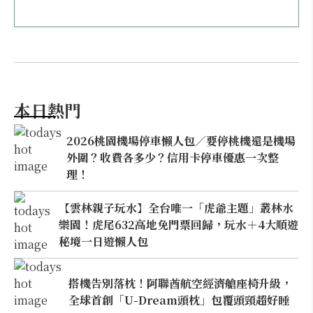
本日熱門
2026桃園機場停車懶人包／要停桃機還是機場
外圍？收費各多少？信用卡停車優惠一次整
理！
【雲林親子玩水】全台唯一「虎爺主題」叢林水
樂園！虎尾632高地免門票回歸，玩水＋4大順遊
秘境一日遊懶人包
搭機告別落枕！阿聯酋航空經濟艙座椅升級，
全球首創「U-Dream頭枕」包覆頭頸超好睡