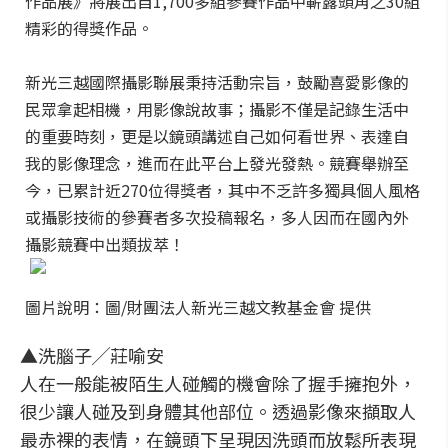
作品展》將展出自1,700多組參賽作品中嶄露頭角之30組
精彩的得獎作品。
新光三越國際攝影聯展秉持活動宗旨，鼓勵喜愛影像的
民眾拿起相機，用影像說故事；攝影不僅是記錄生活中
的重要時刻，更是以鏡頭講述自己如何看世界、表達自
我的影像理念，進而在此平台上發光發熱。競賽舉辦至
今，已累計近270位得獎者，其中不乏許多獨具個人風格
或攝影技術的參賽者多次投稿報名，多人因而在國內外
攝影競賽中出類拔萃！
圖片說明：圖/財團法人新光三越文教基金會 提供
▲洗腦子╱莊喻安
人在一般能被陌生人碰觸的機會除了握手擁抱外，
很少讓人碰及到身體其他部位。透過影像來擷取人
最赤裸的表情，在鏡頭下呈現因洗頭而放鬆所表現