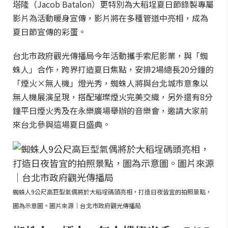
塔隆（Jacob Batalon）更特別為大稻埕夏日節錄製專屬
影片為活動暖身宣傳，影片將在多種管道中亮相，成為
夏日節宣傳的彩蛋。
台北市政府觀光傳播局今年活動攜手索尼影業，與「蜘
蛛人」合作，跨界打造夏日焦點，安排2場總長20分鐘的
「煙火×無人機」燈光秀，蜘蛛人將與台北城市意象以
無人機展演呈現，搭配璀璨煙火完美交織，另外還有8分
鐘平日煙火秀及在永樂廣場舉辦的音樂會，邀請大家前
來台北參與這場夏日盛典。
蜘蛛人9公尺高巨型氣偶將於大稻埕碼頭亮相，打造日夜皆宜的拍照景點，
圖為示意圖。圖片來源｜台北市政府觀光傳播局