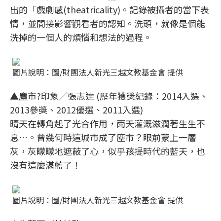
出的「戲劇感(theatricality)。記錄被攝者的當下表
情，並間接影響觀看者的認知。洗頭，就像是個能
洗掉的一個人的煩惱和想法的過程。
圖片說明：圖/財團法人新光三越文教基金會 提供
▲塵市?印象╱張志達 (歷年獲獎紀錄：2014入選、
2013參獎、2012優選、2011入選)
晴天在轉角起了光合作用，雨天灌溉滋潤著生生不
息…。曾幾何時這城市成了塵市？眼前蒙上一層
灰，灰矇矇地遮蔽了心，似乎孩提時代的藍天，也
沒有這麼湛藍了！
圖片說明：圖/財團法人新光三越文教基金會 提供