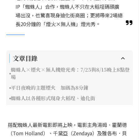
IP「蜘蛛人」合作，蜘蛛人不只在大稻埕碼頭廣
場出沒，也驚喜現身迪化街商圈；更將帶來2場總
長20分鐘的「煙火×無人機」燈光秀。
文章目錄
蜘蛛人×煙火×無人機燈光秀：7/25與8/15晚上8點登
場
平日夜晚的主題煙火 加碼為8分鐘
蜘蛛人以各種形式現身大稻埕、迪化街
搭配蜘蛛人最新電影即將上映，電影主角湯姆．霍蘭德
（Tom Holland）、千黛亞（Zendaya）及雅各布．貝