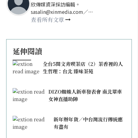
欣傳媒資深採訪編輯。
sasalin@xinmedia.com／
happy21917@gmail.com
查看所有文章
延伸閱讀
全台5間文青喫茶店（2）茶香裡的人
生哲理：台北 臻味茶苑
DIZO蜘蛛人新車發表會 南北單車
女神直播助陣
新年辦年貨／中台灣流行傳統應
有盡有