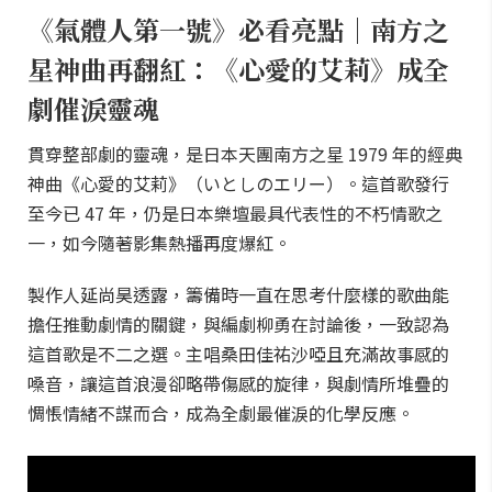
《氣體人第一號》必看亮點｜南方之
星神曲再翻紅：《心愛的艾莉》成全
劇催淚靈魂
貫穿整部劇的靈魂，是日本天團南方之星 1979 年的經典
神曲《心愛的艾莉》（いとしのエリー）。這首歌發行
至今已 47 年，仍是日本樂壇最具代表性的不朽情歌之
一，如今隨著影集熱播再度爆紅。
製作人延尚昊透露，籌備時一直在思考什麼樣的歌曲能
擔任推動劇情的關鍵，與編劇柳勇在討論後，一致認為
這首歌是不二之選。主唱桑田佳祐沙啞且充滿故事感的
嗓音，讓這首浪漫卻略帶傷感的旋律，與劇情所堆疊的
惆悵情緒不謀而合，成為全劇最催淚的化學反應。