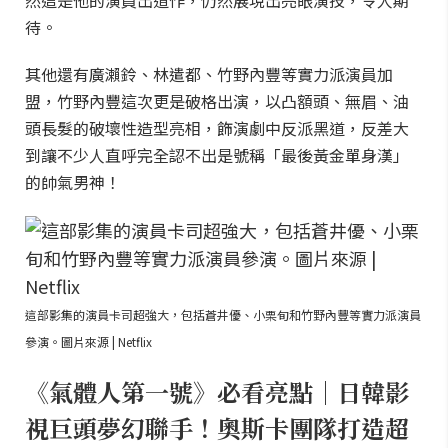
然這是他的演員出道作，仍然展現出亮眼演技，令人期
待。
其他還有廣瀨鈴、林遣都、竹野內豐等實力派演員加
盟，竹野內豐這次更是破格出演，以凸額頭、無眉、油
頭長髮的破壞性造型亮相，飾演劇中反派黑道，反差大
到讓不少人直呼完全認不出是號稱「最後黃金單身漢」
的帥氣男神！
這部影集的演員卡司超強大，包括蒼井優、小栗旬和竹野內豐等實力派演員
參演。圖片來源 | Netflix
《氣體人第一號》必看亮點｜日韓影
視巨頭夢幻聯手！奧斯卡團隊打造超