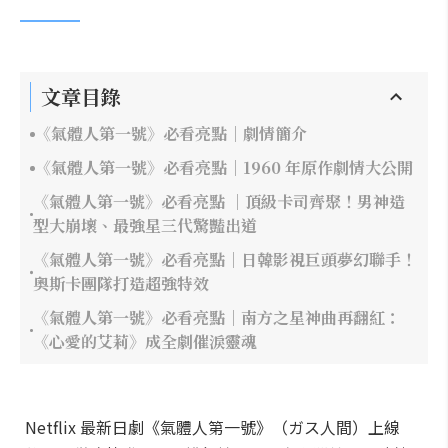
文章目錄
《氣體人第一號》必看亮點｜劇情簡介
《氣體人第一號》必看亮點｜1960 年原作劇情大公開
《氣體人第一號》必看亮點 ｜頂級卡司齊聚！男神造
型大崩壞、最強星三代驚豔出道
《氣體人第一號》必看亮點｜日韓影視巨頭夢幻聯手！
奧斯卡團隊打造超強特效
《氣體人第一號》必看亮點｜南方之星神曲再翻紅：
《心愛的艾莉》成全劇催淚靈魂
Netflix 最新日劇《氣體人第一號》（ガス人間）上線