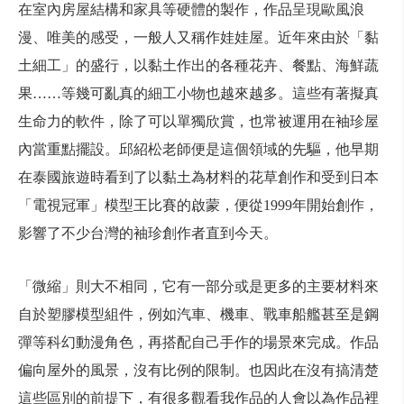
在室內房屋結構和家具等硬體的製作，作品呈現歐風浪
漫、唯美的感受，一般人又稱作娃娃屋。近年來由於「黏
土細工」的盛行，以黏土作出的各種花卉、餐點、海鮮蔬
果……等幾可亂真的細工小物也越來越多。這些有著擬真
生命力的軟件，除了可以單獨欣賞，也常被運用在袖珍屋
內當重點擺設。邱紹松老師便是這個領域的先驅，他早期
在泰國旅遊時看到了以黏土為材料的花草創作和受到日本
「電視冠軍」模型王比賽的啟蒙，便從1999年開始創作，
影響了不少台灣的袖珍創作者直到今天。
「微縮」則大不相同，它有一部分或是更多的主要材料來
自於塑膠模型組件，例如汽車、機車、戰車船艦甚至是鋼
彈等科幻動漫角色，再搭配自己手作的場景來完成。作品
偏向屋外的風景，沒有比例的限制。也因此在沒有搞清楚
這些區別的前提下，有很多觀看我作品的人會以為作品裡