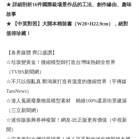
★ 詳細剖析16件國際級場景作品的工法、創作緣由、趣味
故事
★ 【中英對照】大開本精裝書（W28×H22.9cm），絕對
值得珍藏！
【各界媒體 齊口盛讚】
☆垃圾變黃金！微縮模型師打造台灣味熱銷全世界
（TVBS新聞網）
☆不只以假亂真 鄭鴻展打造有溫度的微縮世界（芋傳媒
TaroNews）
☆達人蒐羅廢棄物當模型素材 精緻100%還原街景建築
（三立新聞網）
☆迷你版振興券神複製！網友-比正版更有價值（中視新
聞）