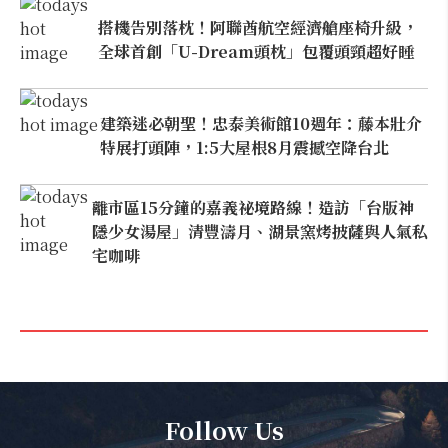
搭機告別落枕！阿聯酋航空經濟艙座椅升級，
全球首創「U-Dream頭枕」包覆頭頸超好睡
建築迷必朝聖！忠泰美術館10週年：藤本壯介
特展打頭陣，1:5大屋根8月震撼空降台北
離市區15分鐘的嘉義祕境路線！造訪「台版神
隱少女湯屋」清豐濤月、湖景窯烤披薩與人氣私
宅咖啡
Follow Us