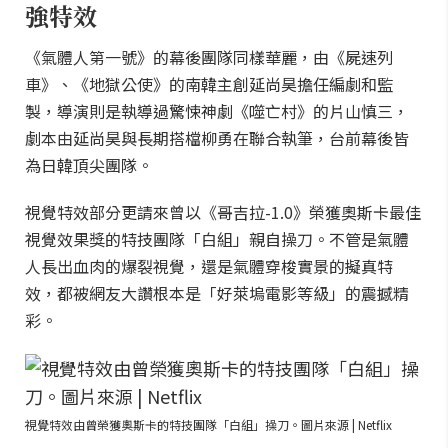
強特效
《氣體人第一號》的幕後團隊同樣華麗，由《屍速列
車》、《地獄公使》的南韓主創延尚昊擔任編劇和監
製，導演則是執導過驚悚神劇《噬亡村》的片山慎三，
劇本由延尚昊與長期搭檔柳勇在聯合執筆，台前幕後皆
為日韓頂尖團隊。
視覺特效部分更請來曾以《哥吉拉-1.0》榮獲奧斯卡最佳
視覺效果獎的特技團隊「白組」親自操刀。不管是氣體
人長出血肉的爆裂視覺，還是氣體穿梭實景的擬真特
效，都被網友大讚根本是「好萊塢電影等級」的震撼精
彩。
視覺特效由曾榮獲奧斯卡的特技團隊「白組」操刀。圖片來源 | Netflix