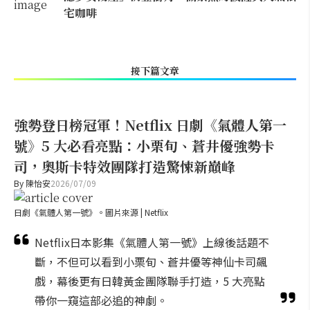
宅咖啡
接下篇文章
強勢登日榜冠軍！Netflix 日劇《氣體人第一
號》5 大必看亮點：小栗旬、蒼井優強勢卡
司，奧斯卡特效團隊打造驚悚新巔峰
By
陳怡安
2026/07/09
日劇《氣體人第一號》。圖片來源 | Netflix
Netflix日本影集《氣體人第一號》上線後話題不
斷，不但可以看到小栗旬、蒼井優等神仙卡司飆
戲，幕後更有日韓黃金團隊聯手打造，5 大亮點
帶你一窺這部必追的神劇。