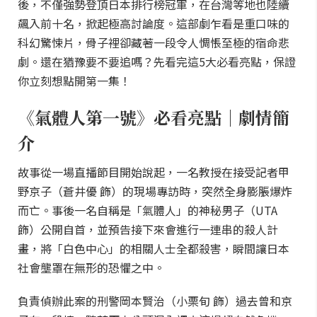
後，不僅強勢登頂日本排行榜冠軍，在台灣等地也陸續
飆入前十名，掀起極高討論度。這部劇乍看是重口味的
科幻驚悚片，骨子裡卻藏著一段令人惆悵至極的宿命悲
劇。還在猶豫要不要追嗎？先看完這5大必看亮點，保證
你立刻想點開第一集！
《氣體人第一號》必看亮點｜劇情簡
介
故事從一場直播節目開始說起，一名教授在接受記者甲
野京子（蒼井優 飾）的現場專訪時，突然全身膨脹爆炸
而亡。事後一名自稱是「氣體人」的神秘男子（UTA
飾）公開自首，並預告接下來會進行一連串的殺人計
畫，將「白色中心」的相關人士全都殺害，瞬間讓日本
社會壟罩在無形的恐懼之中。
負責偵辦此案的刑警岡本賢治（小栗旬 飾）過去曾和京