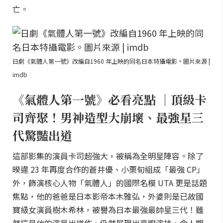
亡。
日劇《氣體人第一號》改編自1960 年上映的同名日本特攝電影。圖片來源 |
imdb
《氣體人第一號》必看亮點 ｜頂級卡
司齊聚！男神造型大崩壞、最強星三
代驚豔出道
這部影集的演員卡司超強大，被稱為全明星陣容。除了
暌違 23 年再度合作的蒼井優、小栗旬組成「最強 CP」
外，飾演核心人物「氣體人」的國際名模 UTA 更是話題
焦點，他的爸爸是日本影帝本木雅弘，外婆則是已故國
寶級女演員樹木希林，被譽為日本最強最帥星三代！雖