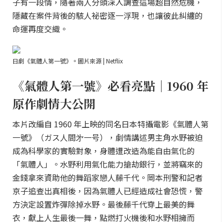
子有一段情，隨著兩人分頭深入調查這場超自然危機，
隱藏在案件背後的駭人祕密逐一浮現，也讓彼此糾纏的
命運再度交織。
日劇《氣體人第一號》。圖片來源 | Netflix
《氣體人第一號》必看亮點｜1960 年
原作劇情大公開
本片改編自 1960 年上映的同名日本特攝電影《氣體人第
一號》（ガス人間㐧一号），劇情講述男主角水野被迫
成為科學家的實驗對象，身體遭改造為能自由氣化的
「氣體人」。水野利用氣化能力搶劫銀行，並將竊來的
金錢拿來資助他的舞蹈家戀人藤千代。岡本刑警和記者
京子追查出真相後，因為氣體人已經造成社會恐慌，警
方決定設置炸彈除掉水野。最後藤千代穿上最美的舞
衣，獻上人生最後一舞，點燃打火機後和水野相擁而