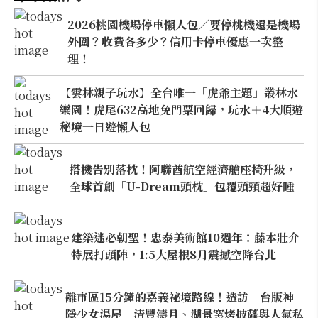
2026桃園機場停車懶人包／要停桃機還是機場
外圍？收費各多少？信用卡停車優惠一次整
理！
【雲林親子玩水】全台唯一「虎爺主題」叢林水
樂園！虎尾632高地免門票回歸，玩水＋4大順遊
秘境一日遊懶人包
搭機告別落枕！阿聯酋航空經濟艙座椅升級，
全球首創「U-Dream頭枕」包覆頭頸超好睡
建築迷必朝聖！忠泰美術館10週年：藤本壯介
特展打頭陣，1:5大屋根8月震撼空降台北
離市區15分鐘的嘉義祕境路線！造訪「台版神
隱少女湯屋」清豐濤月、湖景窯烤披薩與人氣私