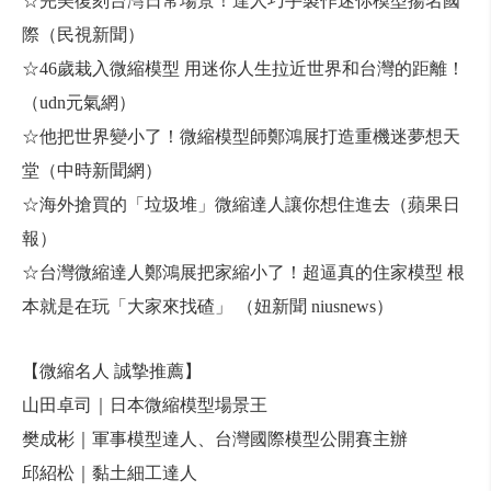
☆完美復刻台灣日常場景！達人巧手製作迷你模型揚名國
際（民視新聞）
☆46歲栽入微縮模型 用迷你人生拉近世界和台灣的距離！
（udn元氣網）
☆他把世界變小了！微縮模型師鄭鴻展打造重機迷夢想天
堂（中時新聞網）
☆海外搶買的「垃圾堆」微縮達人讓你想住進去（蘋果日
報）
☆台灣微縮達人鄭鴻展把家縮小了！超逼真的住家模型 根
本就是在玩「大家來找碴」 （妞新聞 niusnews）
【微縮名人 誠摯推薦】
山田卓司｜日本微縮模型場景王
樊成彬｜軍事模型達人、台灣國際模型公開賽主辦
邱紹松｜黏土細工達人