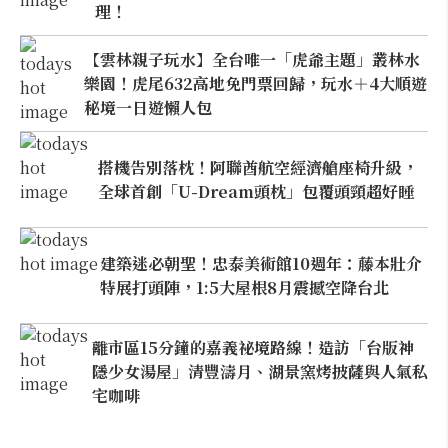
理！
【雲林親子玩水】全台唯一「虎爺主題」叢林水
樂園！虎尾632高地免門票回歸，玩水＋4大順遊
秘境一日遊懶人包
搭機告別落枕！阿聯酋航空經濟艙座椅升級，
全球首創「U-Dream頭枕」包覆頭頸超好睡
建築迷必朝聖！忠泰美術館10週年：藤本壯介
特展打頭陣，1:5大屋根8月震撼空降台北
離市區15分鐘的嘉義祕境路線！造訪「台版神
隱少女湯屋」清豐濤月、湖景窯烤披薩與人氣私
宅咖啡