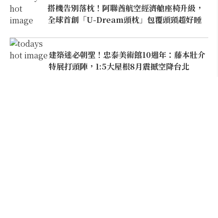
搭機告別落枕！阿聯酋航空經濟艙座椅升級，
全球首創「U-Dream頭枕」包覆頭頸超好睡
建築迷必朝聖！忠泰美術館10週年：藤本壯介
特展打頭陣，1:5大屋根8月震撼空降台北
離市區15分鐘的嘉義祕境路線！造訪「台版神
隱少女湯屋」清豐濤月、湖景窯烤披薩與人氣私
宅咖啡
Follow Us