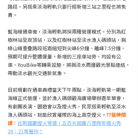
路段，另搭乘淡海輕軌只要行經新增三站之里程也將免
費。
藍海線通車後，淡海輕軌將採兩種營運模式，分別為紅
樹林站至崁頂站，以及紅樹林站至淡水漁人碼頭站，與
綠山線重疊路段班距縮短到尖峰6分鐘、離峰7.5分鐘，
預期可提升整體運量。新增的三座車站旁，均設有公
車、YouBike等轉乘設施，將與淡水周邊觀光景點連結，
帶動淡水觀光交通新氣象。
目前規劃在通車典禮當天下午兩點，淡海輕軌第一期藍
海線正式營運，並於漁人碼頭觀海廣場舉辦嘉年華會，
有劇團表演、園遊會以及煙火秀，民眾搭乘輕軌至淡水
漁人碼頭站，就能欣賞璀璨的海上高空煙火。
??延伸閱
讀：
比照國慶煙火等級！五百米超廣八里跨年煙火秀
20：21等著你！