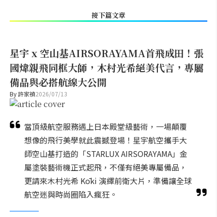
接下篇文章
星宇 x 空山基AIRSORAYAMA首飛成田！張
國煒親飛同框大師，木村光希絕美代言，專屬
備品與必搭航線大公開
By
許家禎
2026/07/13
當頂級航空服務遇上日本殿堂級藝術，一場顛覆
想像的飛行美學就此震撼登場！星宇航空攜手大
師空山基打造的「STARLUX AIRSORAYAMA」金
屬塗裝藝術機正式起飛，不僅有絕美專屬備品，
更請來木村光希 Kōki 演繹前衛大片，準備讓全球
航空迷與時尚圈陷入瘋狂。