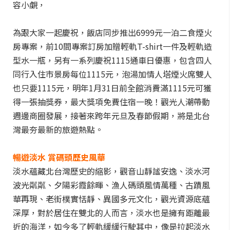
容小覷，
為跟大家一起慶祝，飯店同步推出6999元一泊二食煙火
房專案，前10間專案訂房加贈輕軌T-shirt一件及輕軌造
型水一瓶，另有一系列慶祝1115通車日優惠，包含四人
同行入住市景房每位1115元，泡湯加情人塔煙火席雙人
也只要1115元，明年1月31日前全館消費滿1115元可獲
得一張抽獎券，最大獎項免費住宿一晚！觀光人潮帶動
週邊商圈發展，接著來跨年元旦及春節假期，將是北台
灣最夯最新的旅遊熱點。
暢遊淡水 賞碼頭歷史風華
淡水蘊藏北台灣歷史的縮影，觀音山靜謐安逸、淡水河
波光粼粼、夕陽彩霞餘暉、漁人碼頭風情萬種、古蹟風
華再現、老街樸實恬靜、異國多元文化，觀光資源底蘊
深厚，對於居住在雙北的人而言，淡水也是擁有距離最
近的海洋，如今多了輕軌緩緩行駛其中，像是拉起淡水