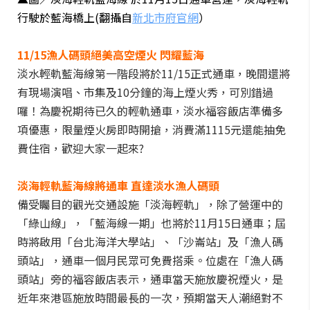
行駛於藍海橋上(翻攝自
新北市府官網
）
11/15漁人碼頭絕美高空煙火 閃耀藍海
淡水輕軌藍海線第一階段將於11/15正式通車，晚間還將
有現場演唱、市集及10分鐘的海上煙火秀，可別錯過
囉！為慶祝期待已久的輕軌通車，淡水福容飯店準備多
項優惠，限量煙火房即時開搶，消費滿1115元還能抽免
費住宿，歡迎大家一起來?
淡海輕軌藍海線將通車 直達淡水漁人碼頭
備受矚目的觀光交通設施「淡海輕軌」，除了營運中的
「綠山線」，「藍海線一期」也將於11月15日通車；屆
時將啟用「台北海洋大學站」、「沙崙站」及「漁人碼
頭站」，通車一個月民眾可免費搭乘。位處在「漁人碼
頭站」旁的福容飯店表示，通車當天施放慶祝煙火，是
近年來港區施放時間最長的一次，預期當天人潮絕對不