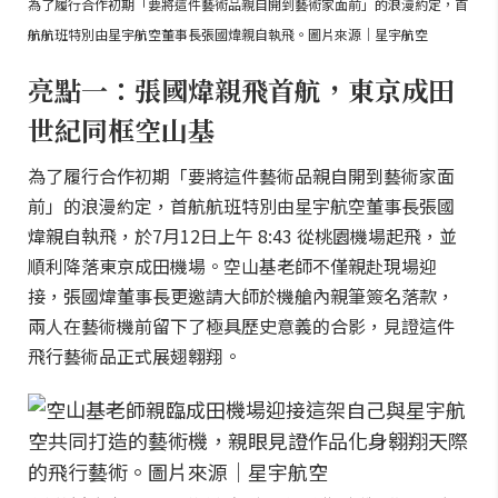
為了履行合作初期「要將這件藝術品親自開到藝術家面前」的浪漫約定，首
航航班特別由星宇航空董事長張國煒親自執飛。圖片來源｜星宇航空
亮點一：張國煒親飛首航，東京成田
世紀同框空山基
為了履行合作初期「要將這件藝術品親自開到藝術家面
前」的浪漫約定，首航航班特別由星宇航空董事長張國
煒親自執飛，於7月12日上午 8:43 從桃園機場起飛，並
順利降落東京成田機場。空山基老師不僅親赴現場迎
接，張國煒董事長更邀請大師於機艙內親筆簽名落款，
兩人在藝術機前留下了極具歷史意義的合影，見證這件
飛行藝術品正式展翅翱翔。