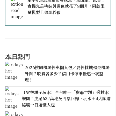
實機光是塗裝與調色就花了8個月，同款限
量模型上架即秒殺
本日熱門
2026桃園機場停車懶人包／要停桃機還是機場
外圍？收費各多少？信用卡停車優惠一次整
理！
【雲林親子玩水】全台唯一「虎爺主題」叢林水
樂園！虎尾632高地免門票回歸，玩水＋4大順遊
秘境一日遊懶人包