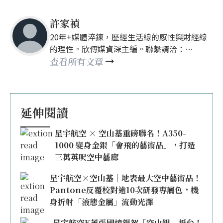
許家禎
20年+媒體淬鍊，歷經生活線的感性與財經線
的理性。欣傳媒資深主編。聯繫請洽：
nellyhsu@xinmedia.com
查看所有文章
延伸閱讀
星宇航空 × 空山基重磅聯名！A350-
1000 變身金銀「會飛的藝術品」，打造
三萬英呎空中藝廊
星宇航空×空山基｜地表最大空中藝術品！
Pantone反覆校對逾10次研發專屬色，機
身折射「液態金屬」流動光澤
星宇航空K董張國煒親駕「空山銀」抵台！