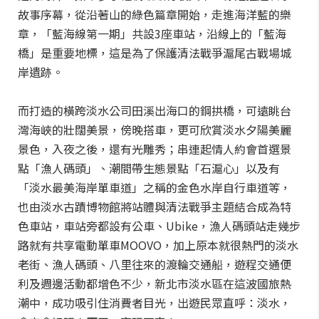
故事序幕，從沿著山的綠色篇章開始，走進海洋藍的樂
章，「藍海線第一期」共設3座車站，沿線上的「藍海
橋」是重要地標，這是為了保護清法戰爭滬尾古戰場城
岸遺跡。
而打造的橫跨淡水公司田溪出海口的鋼拱橋，可遠眺台
灣海峽的壯闊美景，傍晚搭車，更可欣賞淡水夕陽美麗
景色，入夜之後，還有光雕秀；串連起情人約會首選景
點「漁人碼頭」、潮間帶生態景點「石滬心」以及有
「淡水最美海岸單車道」之稱的金色水岸自行車道等，
也由淡水古蹟博物館將站體與清法戰爭主題結合成為特
色車站，車站旁都設有公車、Ubike，漁人碼頭站走幾步
路就有共享電動單車MOOVO，加上原本就很熱門的淡水
老街、漁人碼頭、八里往來的渡輪交通船，遊程交通便
利及週邊活動都增色不少，新北市淡水區在這波國旅熱
潮中，成功吸引住消費者目光，出遊民眾直呼：淡水，