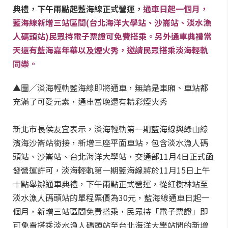
典禮，下午兩點起藍海線正式營運，
通車日起一個月，
藍海線新增三站區間(台北海洋大學站、沙崙站、淡水漁
人碼頭站)民眾持電子票證可免費搭乘。
另外通車典禮當
天還有藍海嘉年華以及煙火秀，邀請民眾搭乘淡海輕軌
同樂。
▲圖／淡海輕軌藍海線即將通車，無論是車廂、車站都
充滿了可愛元素，通車當晚還有精彩煙火秀
新北市長侯友宜表示，淡海輕軌第一期藍海線與綠山線
濱海沙崙站銜接，新增三座平面車站，包含淡水漁人碼
頭站、沙崙站、台北海洋大學站，交通部11月4日正式函
發營運許可，淡海輕軌第一期藍海線將於11月15日上午
十點舉辦通車典禮，下午兩點正式營運，從紅樹林站至
淡水漁人碼頭站的單程票價為30元，藍海線通車日起一
個月，新增三站區間免費搭乘，民眾持「電子票證」即
可免費搭乘淡水漁人碼頭站至台北海洋大學站間的新增