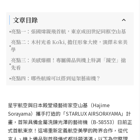
文章目錄
亮點一：張國煒親飛首航，東京成田世紀同框空山基
亮點二：木村光希 Kōki, 擔任形象大使，演繹未來美
學
亮點三：美感爆棚！專屬備品與機上特調「鏡空」搶
先看
亮點四：哪些航線可以搭到這架藝術機？
星宇航空與日本殿堂級藝術家空山基（Hajime
Sorayama）攜手打造的「STARLUX AIRSORAYAMA」計
畫，首架具備金屬洗鍊光澤的藝術機（B-58553）日前正
式首航東京！這場重新定義航空美學的跨界合作，從代
言人、機上備品到首飛儀式都話題滿滿，以下為您整理