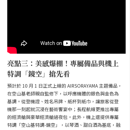
亮點三：美感爆棚！專屬備品與機上
特調「鏡空」搶先看
預計於 10 月 1 日正式上線的 AIRSORAYAMA 主題備品，
在空山基老師親自監修下，以呼應機體的銀色與金色為
基調。從登機證、姓名吊牌、紙杯到紙巾，讓旅客從登
機那一刻起就沉浸在藝術饗宴中；長程航線更推出專屬
的經濟艙與豪華經濟艙過夜包。此外，機上還提供專屬
特調「空山基特調-鏡空」，以琴酒、甜白酒為基底，融