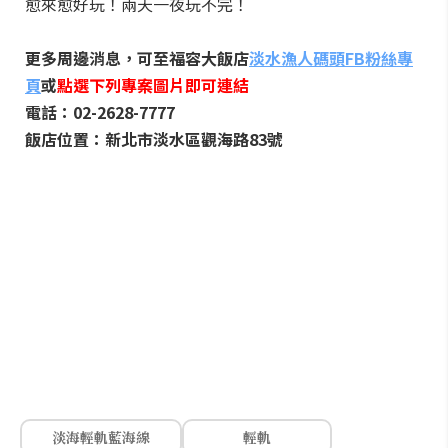
愈來愈好玩！兩天一夜玩不完！
更多周邊消息，可至福容大飯店
淡水漁人碼頭FB粉絲專
頁
或
點選下列專案圖片即可連結
電話：02-2628-7777
飯店位置：新北市淡水區觀海路83號
淡海輕軌藍海線
輕軌