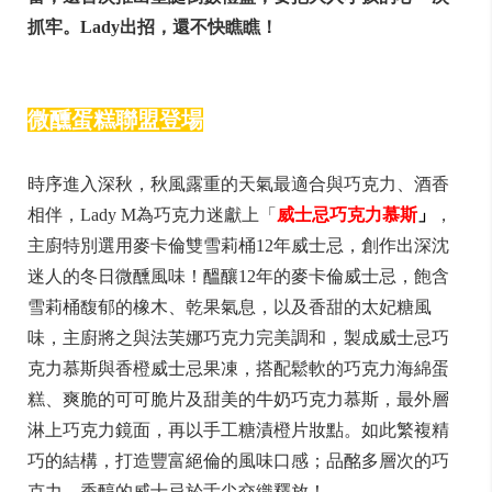
抓牢。Lady出招，還不快瞧瞧！
微醺蛋糕聯盟登場
時序進入深秋，秋風露重的天氣最適合與巧克力、酒香
相伴，Lady M為巧克力迷獻上「
威士忌巧克力慕斯
」
，
主廚特別選用麥卡倫雙雪莉桶12年威士忌，創作出深沈
迷人的冬日微醺風味！醞釀12年的麥卡倫威士忌，飽含
雪莉桶馥郁的橡木、乾果氣息，以及香甜的太妃糖風
味，主廚將之與法芙娜巧克力完美調和，製成威士忌巧
克力慕斯與香橙威士忌果凍，搭配鬆軟的巧克力海綿蛋
糕、爽脆的可可脆片及甜美的牛奶巧克力慕斯，最外層
淋上巧克力鏡面，再以手工糖漬橙片妝點。如此繁複精
巧的結構，打造豐富絕倫的風味口感；品酩多層次的巧
克力、香醇的威士忌於舌尖交織釋放！