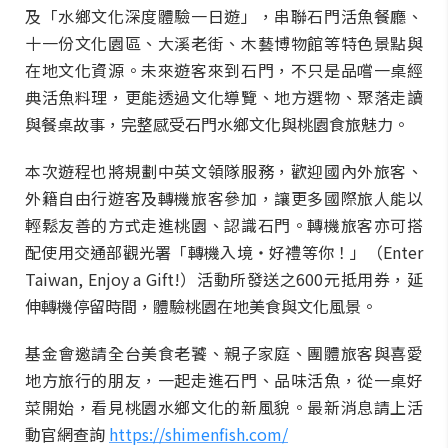
及「水鄉文化深度體驗一日遊」，串聯石門活魚餐廳、
十一份文化園區、大溪老街、木藝博物館等特色景點與
在地文化資源。未來遊客來到石門，不只是品嚐一桌經
典活魚料理，更能透過文化導覽、地方選物、聚落走讀
與餐桌故事，完整感受石門水鄉文化與桃園食旅魅力。
本次遊程也將規劃中英文領隊服務，歡迎國內外旅客、
外籍自由行遊客及轉機旅客參加，讓更多國際旅人能以
輕鬆友善的方式走進桃園、認識石門。轉機旅客亦可搭
配使用交通部觀光署「轉機入境・好禮等你！」（Enter
Taiwan, Enjoy a Gift!）活動所發送之600元抵用券，延
伸轉機停留時間，體驗桃園在地美食與文化風景。
基金會邀請全台美食老饕、親子家庭、團體旅客與喜愛
地方旅行的朋友，一起走進石門、品味活魚，從一桌好
菜開始，看見桃園水鄉文化的新風貌。最新消息請上活
動官網查詢
https://shimenfish.com/