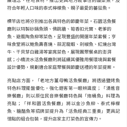
續理念、在地食材，推出更具地方故事性的酸菜魚，及
符合年輕人口味的泰式檸檬魚、親子最愛的蕃茄魚。
標竿店也將分別推出各具特色的節慶年菜。石園活魚餐
廳則以特製砂鍋魚頭、佛跳牆、筍香扣元寶、老爹的
魚、避風陶魚柳等菜色，呈現豐盛的開運年菜套餐；亨
味食堂將以鮑魚壽喜燒、蒜泥龍蝦、剁椒魚、紅燒台灣
牛、干貝芽白雞湯等宴席菜色，展現團聚餐桌的澎湃
感；小橋流水活魚餐廳則將延續其優雅用餐環境與套餐
設計優勢，規劃適合家庭聚餐與節慶送禮的年菜提案。
亮點店方面，「老地方薑母鴨活魚餐廳」將透過鹽烤魚
特色料理擺盤優化，強化遊客第一眼辨識度；「湧進音
樂餐廳」則以原住民音樂餐廳特色與「炮桶魚」料理為
亮點；「祥和園活魚餐廳」將以金沙魚柳、泰式檸檬
魚、糖醋魚等招牌菜提升為「活魚經典三重奏」更具記
憶點的組合包裝，提升店家主打菜色的宣傳力。