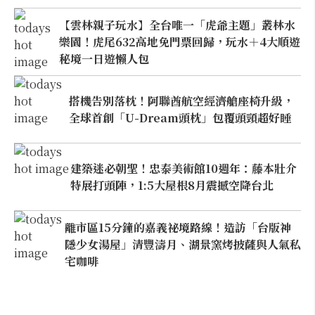
【雲林親子玩水】全台唯一「虎爺主題」叢林水
樂園！虎尾632高地免門票回歸，玩水＋4大順遊
秘境一日遊懶人包
搭機告別落枕！阿聯酋航空經濟艙座椅升級，
全球首創「U-Dream頭枕」包覆頭頸超好睡
建築迷必朝聖！忠泰美術館10週年：藤本壯介
特展打頭陣，1:5大屋根8月震撼空降台北
離市區15分鐘的嘉義祕境路線！造訪「台版神
隱少女湯屋」清豐濤月、湖景窯烤披薩與人氣私
宅咖啡