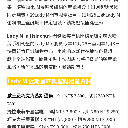
果，堪稱Lady M最唯美繽紛的聖誕禮盒！11月起與美國
同步開賣，於Lady M門市限量販售；11月25日起Lady M
也將換上聖誕城市限定包裝，繽紛迎接聖誕佳節。
Lady M in Hsinchu
快閃倒數每年快閃總是吸引廣大粉
絲爭相朝聖的Lady M，將於今年11月26日至明年1月3日
快閃新竹巨城購物中心，主廚將以新竹在地特色發想，
獻上全球獨家、嶄新風味！快閃店也將打造曼哈頓聖誕
風格，新竹地區的朋友們，敬請期待！
Lady M
近期蛋糕與聖誕禮盒資訊
威士忌巧克力慕斯蛋糕
：9吋NT$ 2,800、切片280 NT$
280)
提拉米蘇千層蛋糕
：9吋NT$ 2,800、切片280 NT$ 280)
巧克力千層蛋糕
：9吋NT$ 2,800、切片280 NT$ 280)
香檳千層蛋糕
：9吋NT$ 3,800、切片280 NT$ 380)