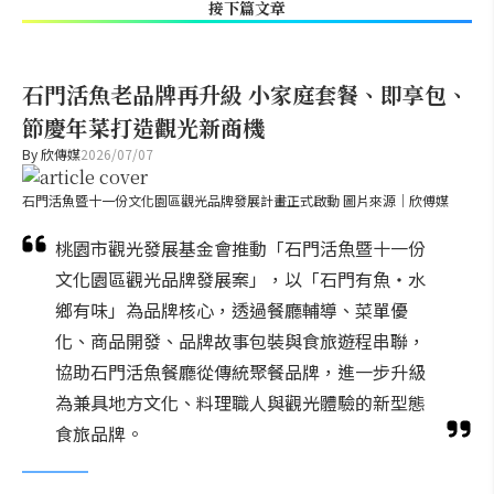
接下篇文章
石門活魚老品牌再升級 小家庭套餐、即享包、
節慶年菜打造觀光新商機
By
欣傳媒
2026/07/07
石門活魚暨十一份文化園區觀光品牌發展計畫正式啟動 圖片來源｜欣傅媒
桃園市觀光發展基金會推動「石門活魚暨十一份
文化園區觀光品牌發展案」，以「石門有魚・水
鄉有味」為品牌核心，透過餐廳輔導、菜單優
化、商品開發、品牌故事包裝與食旅遊程串聯，
協助石門活魚餐廳從傳統聚餐品牌，進一步升級
為兼具地方文化、料理職人與觀光體驗的新型態
食旅品牌。