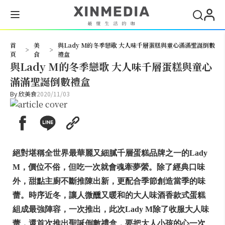
搜尋
首
美
與Lady M的冬季戀歌 大人味千層蛋糕與童心滿滿聖誕倒數
>
>
頁
食
禮盒
與Lady M的冬季戀歌 大人味千層蛋糕與童心
滿滿聖誕倒數禮盒
By
欣美食
2020/11/03
絕對堪稱全世界最華麗又細膩千層蛋糕品牌之一的Lady
M，價位不俗，但吃一次就會魂牽夢縈。除了經典口味
外，甜點主廚不斷推陳出新，更配合季節創造當季的味
蕾。時序近冬，讓人微醺又暖和的大人味酒香款式蛋糕
組成最強陣容，一次推出，此次Lady M除了收服大人味
蕾，還首次推出聖誕倒數禮盒，要把大人小孩的心一次