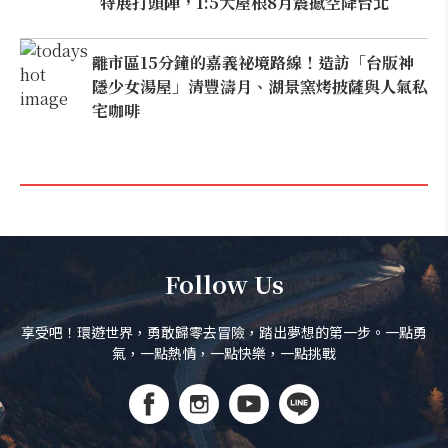
特展打頭陣，1:5大屋根8月震撼空降台北
離市區15分鐘的嘉義祕境路線！造訪「台版神
隱少女湯屋」清豐濤月、湖景窯烤披薩與人氣私
宅咖啡
Follow Us
享受吧！環遊世界，勇敢歸零去冒險，踏出夢想的第一步。一點勇
氣，一點熱情，一點快樂，一點挑戰