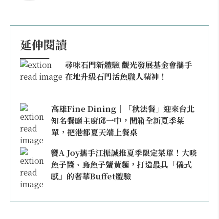
延伸閱讀
尋味石門新體驗 觀光發展基金會攜手
在地升級石門活魚職人精神！
高雄Fine Dining｜「秋法餐」迎來台北
知名餐廳主廚邱一中，開箱全新夏季菜
單，把港都夏天端上餐桌
饗A Joy攜手江振誠推夏季限定菜單！大啖
魚子醬、烏魚子蟹黃麵，打造最具「儀式
感」的奢華Buffet體驗