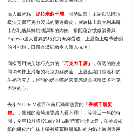
高人氣蛋糕「
提拉米蘇千層
」
強勢回歸！主廚以法國頂
級法芙娜巧克力製成的薄透餅皮，層層抹上義大利馬斯
卡彭乳酪與鮮奶油調和的內餡，搭配蘊含微微酒香與
Espresso迷人香氣的巧克力海綿蛋糕，上層撒上略帶苦韻
的可可粉，口感香濃細緻令人難以抗拒！
同樣選用法芙娜巧克力的「
巧克力千層
」
，薄透的餅皮
間均勻抹上滑順的巧克力鮮奶油，上層點綴口感溫和的
牛奶巧克力，尾韻的奶香嚐起來倍感溫柔擄獲眾多巧克
力迷的心。
去年在Lady M遠百信義店獨家熱賣的「
香檳千層蛋
糕
」
，
優雅的葡萄酒香讓人愛不釋口，等待近一年的時
間，今年12月將於Lady M 四間門市同步販售，在薄透如
紙的餅皮均勻抹上帶有草莓酸甜風味的內餡上層則選用