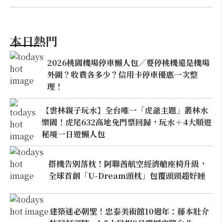
本日熱門
2026桃園機場停車懶人包／要停桃機還是機場
外圍？收費各多少？信用卡停車優惠一次整
理！
【雲林親子玩水】全台唯一「虎爺主題」叢林水
樂園！虎尾632高地免門票回歸，玩水＋4大順遊
秘境一日遊懶人包
搭機告別落枕！阿聯酋航空經濟艙座椅升級，
全球首創「U-Dream頭枕」包覆頭頸超好睡
建築迷必朝聖！忠泰美術館10週年：藤本壯介