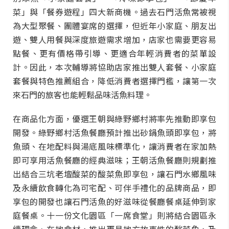
菜」與「餐券遊程」四大新商機。過去石門活魚常被視
為大型聚餐、團體宴席的選擇，但近年小家庭、朋友出
遊、雙人用餐與深度旅遊需求增加，店家也需要更容易
點餐、更有價格帶引導、更適合年輕消費者的菜單設
計。因此，本次輔導將協助店家推出雙人套餐、小家庭
套餐與特色推薦組合，降低消費者選擇門檻，讓第一次
來石門的旅客也能輕鬆品味活魚料理。
在商品化方面，優選王朝與綠野鄉村將率先推動即享包
開發。綠野鄉村活魚餐廳預計推出砂鍋魚頭即享包，將
魚頭、在地配料與湯底風味標準化，讓消費者在家加熱
即可享用活魚餐廳的經典滋味；王朝活魚餐廳則規劃推
出結合三坑老壇酸菜的酸菜魚即享包，讓石門水鄉風味
及永續飲食轉化為可宅配、可伴手禮化的品牌商品，即
享包的開發也讓石門活魚的好滋味從餐廳餐桌延伸到家
庭餐桌。十一份文化園區「一席食堂」則將結合園區永