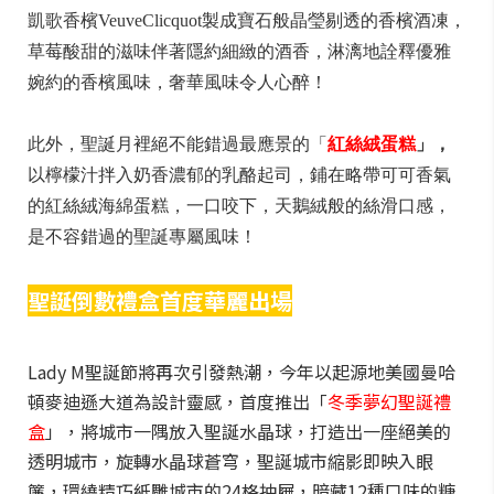
凱歌香檳VeuveClicquot製成寶石般晶瑩剔透的香檳酒凍，
草莓酸甜的滋味伴著隱約細緻的酒香，淋漓地詮釋優雅
婉約的香檳風味，奢華風味令人心醉！
此外，聖誕月裡絕不能錯過最應景的「
紅絲絨蛋糕
」，
以檸檬汁拌入奶香濃郁的乳酪起司，鋪在略帶可可香氣
的紅絲絨海綿蛋糕，一口咬下，天鵝絨般的絲滑口感，
是不容錯過的聖誕專屬風味！
聖誕倒數禮盒首度華麗出場
Lady M聖誕節將再次引發熱潮，今年以起源地美國曼哈
頓麥迪遜大道為設計靈感，首度推出「
冬季夢幻聖誕禮
盒
」，將城市一隅放入聖誕水晶球，打造出一座絕美的
透明城市，旋轉水晶球蒼穹，聖誕城市縮影即映入眼
簾，環繞精巧紙雕城市的24格抽屜，暗藏12種口味的糖