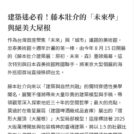
建築迷必看！藤本壯介的「未來學」
與絕美大屋根
作為台灣首座聚焦「未來」與「城市」議題的美術館，
忠泰美術館十週年計畫的第一棒，由今年 8 月 15 日開展
的《藤本壯介建築展：原初．未來．森》重磅揭幕。這
次特別與日本森美術館跨國聯手，將東京大型個展的海
外巡迴首站直接移師台北。
藤本壯介向來以「建築與自然共融」的獨特穿透性美學
聞名，展覽不僅將帶來大量珍貴的建築模型與手稿，帶
領觀眾深入探索他近三十年的空間哲學；最大的亮點，
莫過於在衛星展區（建國啤酒廠成品倉庫）展出的「環
形大屋頂（大屋根）」大型局部模型！這座標誌著 2025
大阪萬博開放與包容精神的靈魂建築，將以 1:5 的壯觀比