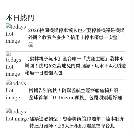
本日熱門
2026桃園機場停車懶人包／要停桃機還是機場
外圍？收費各多少？信用卡停車優惠一次整
理！
【雲林親子玩水】全台唯一「虎爺主題」叢林水
樂園！虎尾632高地免門票回歸，玩水＋4大順遊
秘境一日遊懶人包
搭機告別落枕！阿聯酋航空經濟艙座椅升級，
全球首創「U-Dream頭枕」包覆頭頸超好睡
建築迷必朝聖！忠泰美術館10週年：藤本壯介
特展打頭陣，1:5大屋根8月震撼空降台北