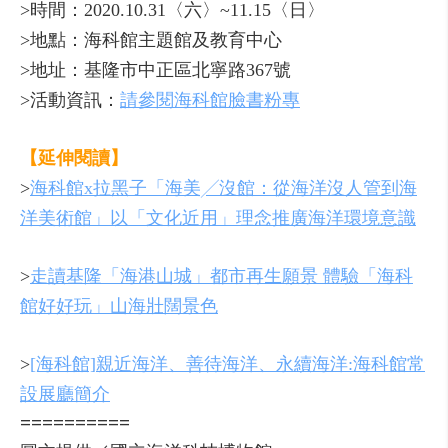
>時間：2020.10.31〈六〉~11.15〈日〉
>地點：海科館主題館及教育中心
>地址：基隆市中正區北寧路367號
>活動資訊：
請參閱海科館臉書粉專
【延伸閱讀】
>
海科館x拉黑子「海美╱沒館：從海洋沒人管到海
洋美術館」以「文化近用」理念推廣海洋環境意識
>
走讀基隆「海港山城」都市再生願景 體驗「海科
館好好玩」山海壯闊景色
>
[海科館]親近海洋、善待海洋、永續海洋:海科館常
設展廳簡介
==========