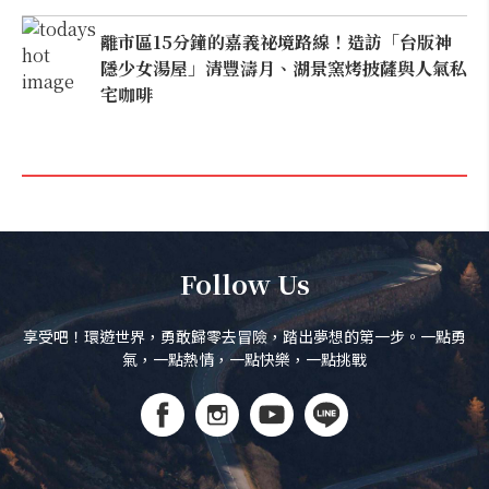
離市區15分鐘的嘉義祕境路線！造訪「台版神
隱少女湯屋」清豐濤月、湖景窯烤披薩與人氣私
宅咖啡
Follow Us
享受吧！環遊世界，勇敢歸零去冒險，踏出夢想的第一步。一點勇
氣，一點熱情，一點快樂，一點挑戰