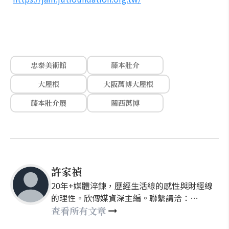
忠泰美術館
藤本壯介
大屋根
大阪萬博大屋根
藤本壯介展
關西萬博
許家禎
20年+媒體淬鍊，歷經生活線的感性與財經線
的理性。欣傳媒資深主編。聯繫請洽：
nellyhsu@xinmedia.com
查看所有文章