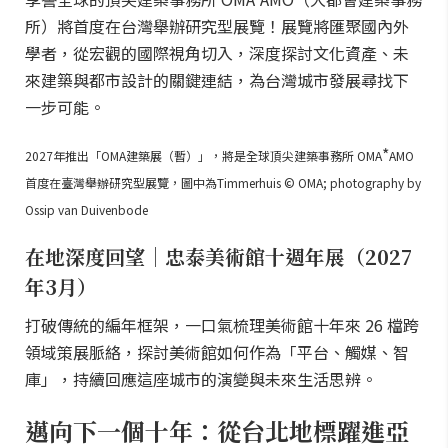
所）將首度在台灣舉辦研究型展覽！展覽將匯聚國內外
學者，從宏觀的國際視角切入，深度探討文化資產、未
來建築與都市設計的關鍵連結，為台灣城市發展尋找下
一步可能。
*
2027年推出「OMA建築展（暫）」，將是全球頂尖建築事務所 OMA
AMO
首度在臺灣舉辦研究型展覽，圖中為Timmerhuis © OMA; photography by
Ossip van Duivenbode
在地深度回望｜忠泰美術館十週年展（2027
年3月）
打破傳統的編年框架，一口氣梳理美術館十年來 26 檔跨
領域策展脈絡，探討美術館如何作為「平台、觸媒、智
庫」，持續回應這座城市的演變與未來生活思辨。
邁向下一個十年：從台北地標躍進亞