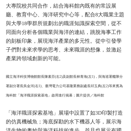
大專院校共同合作，結合海科館內既有的常設展
廳、教育中心、海洋研究中心等，配合8大職業主題
與大學18學群所規劃出的職涯知識探索空間，從不
同面向分析各個職業與海洋的連結，跳脫海事工作
的刻板印象，展現海洋產業的多元性。從中引發學
子們對未來求學的思考、未來職涯的想像，並激起
產業跨領域創新的可能。
國立海洋科技博物館館長陳素芬(右2)及副館長林青海(左1)，與海巡署艦隊分
署副分署長吳金河(右1)、臺灣電力公司基隆業務副處長邱玉典(左2)等來賓為
海科館「海洋職涯探索基地」啟用進行揭幕；圖片提供／海科館
「海洋職涯探索基地」展場中設置了如3D印製打造
的仿真機械魚；海底探勘的水下機器人等，展示海
洋生物的奧妙與海洋科技的進步。並且也展示有國