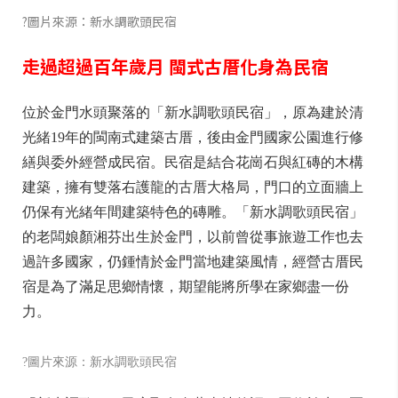
?圖片來源：新水調歌頭民宿
走過超過百年歲月 閩式古厝化身為民宿
位於金門水頭聚落的「新水調歌頭民宿」，原為建於清
光緒19年的閩南式建築古厝，後由金門國家公園進行修
繕與委外經營成民宿。民宿是結合花崗石與紅磚的木構
建築，擁有雙落右護龍的古厝大格局，門口的立面牆上
仍保有光緒年間建築特色的磚雕。「新水調歌頭民宿」
的老闆娘顏湘芬出生於金門，以前曾從事旅遊工作也去
過許多國家，仍鍾情於金門當地建築風情，經營古厝民
宿是為了滿足思鄉情懷，期望能將所學在家鄉盡一份
力。
?圖片來源：新水調歌頭民宿