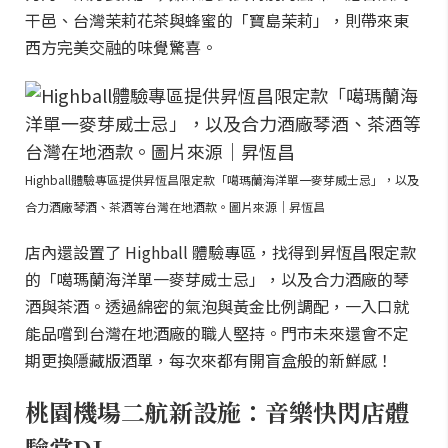
干邑、台灣茉莉花茶與蜂蜜的「寶島茉莉」，則帶來東
西方完美交融的味覺驚喜。
Highball體驗專區提供昇恆昌限定款「噶瑪蘭海洋單一麥芽威士忌」，以及
合力酒廠琴酒、茶酒等台灣在地酒款。圖片來源｜昇恆昌
店內還設置了 Highball 體驗專區，找得到昇恆昌限定款
的「噶瑪蘭海洋單一麥芽威士忌」，以及合力酒廠的琴
酒與茶酒。透過綿密的氣泡與黃金比例調配，一入口就
能品嚐到台灣在地酒廠的職人堅持。門市未來還會不定
期更換隱藏版酒單，每次來都有開盲盒般的新鮮感！
桃園機場二航新設施：音樂快閃店體
驗當DJ