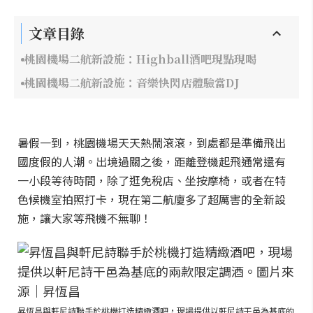
文章目錄
桃園機場二航新設施：Highball酒吧現點現喝
桃園機場二航新設施：音樂快閃店體驗當DJ
暑假一到，桃園機場天天熱鬧滾滾，到處都是準備飛出
國度假的人潮。出境過關之後，距離登機起飛通常還有
一小段等待時間，除了逛免稅店、坐按摩椅，或者在特
色候機室拍照打卡，現在第二航廈多了超厲害的全新設
施，讓大家等飛機不無聊！
昇恆昌與軒尼詩聯手於桃機打造精緻酒吧，現場提供以軒尼詩干邑為基底的