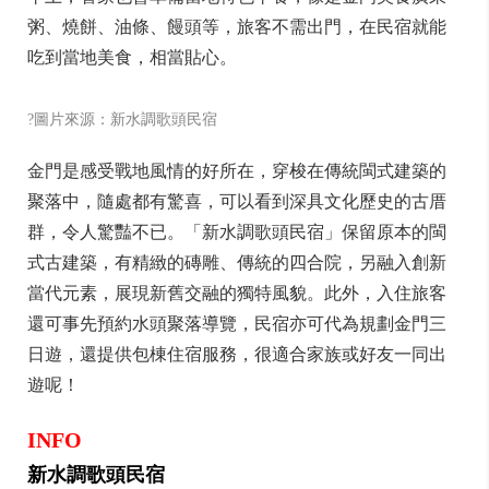
粥、燒餅、油條、饅頭等，旅客不需出門，在民宿就能
吃到當地美食，相當貼心。
?圖片來源：新水調歌頭民宿
金門是感受戰地風情的好所在，穿梭在傳統閩式建築的
聚落中，隨處都有驚喜，可以看到深具文化歷史的古厝
群，令人驚豔不已。「新水調歌頭民宿」保留原本的閩
式古建築，有精緻的磚雕、傳統的四合院，另融入創新
當代元素，展現新舊交融的獨特風貌。此外，入住旅客
還可事先預約水頭聚落導覽，民宿亦可代為規劃金門三
日遊，還提供包棟住宿服務，很適合家族或好友一同出
遊呢！
I
NFO
新水調歌頭民宿