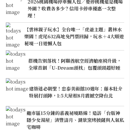
2026桃園機場停車懶人包／要停桃機還是機場
外圍？收費各多少？信用卡停車優惠一次整
理！
【雲林親子玩水】全台唯一「虎爺主題」叢林水
樂園！虎尾632高地免門票回歸，玩水＋4大順遊
秘境一日遊懶人包
搭機告別落枕！阿聯酋航空經濟艙座椅升級，
全球首創「U-Dream頭枕」包覆頭頸超好睡
建築迷必朝聖！忠泰美術館10週年：藤本壯介
特展打頭陣，1:5大屋根8月震撼空降台北
離市區15分鐘的嘉義祕境路線！造訪「台版神
隱少女湯屋」清豐濤月、湖景窯烤披薩與人氣私
宅咖啡