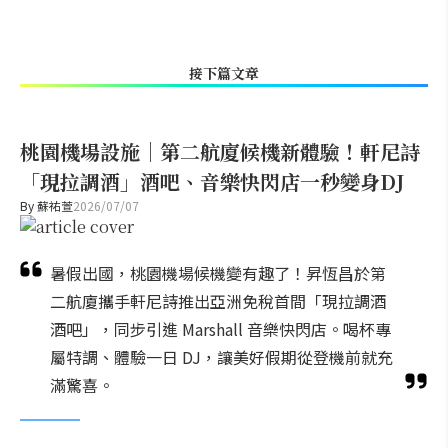
接下篇文章
桃園機場設施｜第二航廈候機新體驗！軒尼詩
「現拉調酒」酒吧、音樂快閃店一秒變身DJ
By
蘇祐萱
2026/07/07
暑假出國，桃園機場候機變有趣了！昇恆昌於第
二航廈攜手軒尼詩推出亞洲免稅首間「現拉調酒
酒吧」，同步引進 Marshall 音樂快閃店。喝杯專
屬特調、體驗一日 DJ，讓美好假期從登機前就充
滿驚喜。