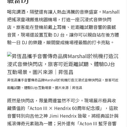
喝完調酒，隔壁還有讓人熱血沸騰的音樂盛宴。Marshall
把搖滾靈魂搬進桃園機場，打造一座沉浸式音樂快閃
店。旅客能在登機前戴上耳機、近距離試聽音響的震撼
音質，現場還設置互動 DJ 台，讓你可以親自站在後方體
驗一日 DJ 的樂趣，瞬間變成機場裡最酷的打卡亮點。
昇恆昌攜手音響傳奇品牌Marshall於桃機打造沉浸式音樂快閃店，旅客可近
距離試聽、體驗DJ台互動場景。圖片來源｜昇恆昌
既然是快閃店，限量周邊當然不可少。現場展示極具收
藏價值的「Acton III × Hendrix 60周年紀念版」，這款
音響特別向吉他之神 Jimi Hendrix 致敬，將經典設計與
搖滾傳奇元素融為一體；另外還有「Acton III 藍牙音響