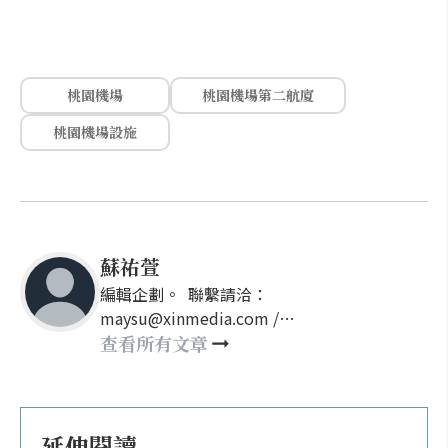
桃園機場
桃園機場第二航廈
桃園機場設施
蘇祐萱
編輯企劃。 聯繫請洽：
maysu@xinmedia.com /
may860527@gmail.com
查看所有文章
延伸閱讀