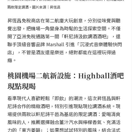
兩款限定調酒。圖片來源｜昇恆昌
昇恆昌免稅商店在第二航廈大玩創意，分別從味覺與聽
覺出發，把機場一角變身為時髦的生活探索空間。不僅
開了亞洲免稅通路第一間「軒尼詩汲飲調酒酒吧」，還
聯手頂級音響品牌 Marshall 引進「沉浸式音樂體驗快閃
店」，不管是酒友還是樂迷，絕對都能在這裡玩得過
癮。
桃園機場二航新設施：Highball酒吧
現點現喝
看準現代人喜歡輕鬆「即飲」的潮流，這次昇恆昌與軒
尼詩合作的精緻酒吧，特別引進現點現拉調酒系統。現
場提供兩款以軒尼詩干邑為基底的限定調酒：愛喝清爽
風味的人，推薦選擇融合薑汁汽水與檸檬香氣、充滿活
力的「東方姜韻」；如果想試試特別的風味，結合法式