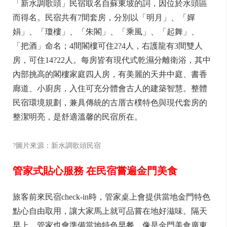
「新水調歌頭」民宿取名自蘇東坡的詞，因位於水頭區
而得名。民宿共有7間套房，分別以「明月」、「嬋
娟」、「瓊樓」、「朱閣」、「乘風」、「起舞」、
「把酒」命名；4間閣樓可住2?4人，右護龍有3間雙人
房，可住14?22人。每房皆有現代式乾濕分離衛浴，其中
內部挑高的閣樓家庭四人房，有美麗的天井中庭、書香
廊道、小廚房，入住可充分體會古人的建築智慧。整體
民宿環境規劃，兼具傳統的古厝古樸特色與現代套房的
整潔明亮，是舒適溫馨的民宿所在。
?圖片來源：新水調歌頭民宿
管家式貼心服務 在民宿嘗遍金門美食
旅客前來民宿check-in時，管家桌上會提供當地金門特色
點心自由取用，讓大家馬上就可品嘗在地好滋味。隔天
早上，管家也會準備當地特色早餐，像是金門美食廣東