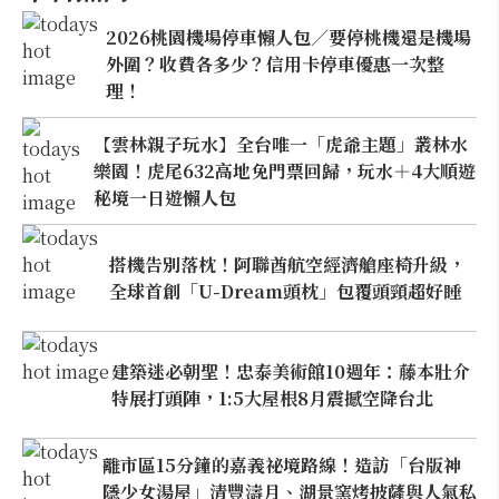
2026桃園機場停車懶人包／要停桃機還是機場
外圍？收費各多少？信用卡停車優惠一次整
理！
【雲林親子玩水】全台唯一「虎爺主題」叢林水
樂園！虎尾632高地免門票回歸，玩水＋4大順遊
秘境一日遊懶人包
搭機告別落枕！阿聯酋航空經濟艙座椅升級，
全球首創「U-Dream頭枕」包覆頭頸超好睡
建築迷必朝聖！忠泰美術館10週年：藤本壯介
特展打頭陣，1:5大屋根8月震撼空降台北
離市區15分鐘的嘉義祕境路線！造訪「台版神
隱少女湯屋」清豐濤月、湖景窯烤披薩與人氣私