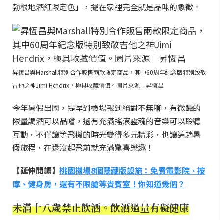
勃根地酒紅限定色」，擺在家裡完全就是品味的象徵。
昇恆昌與Marshall特別合作販售兩款限定商品，其中60周年紀念版特別致敬
吉他之神Jimi Hendrix，極具收藏價值。圖片來源｜昇恆昌
今年暑假出國，提早到機場報到絕對不無聊，有微醺的
限量調酒可以品嚐，還有充滿搖滾靈魂的音樂可以聆聽
互動，不僅讓等飛機的時光變得多元精彩，也讓這趟暑
假旅程，在還沒起飛前就充滿驚喜樂趣！
【延伸閱讀】
桃園機場8個隱藏版設施：免費電影院、按
摩、健身房，還有不限艙等貴賓室！你知道幾個？
未滿十八歲禁止飲酒。飲酒過量有礙健康