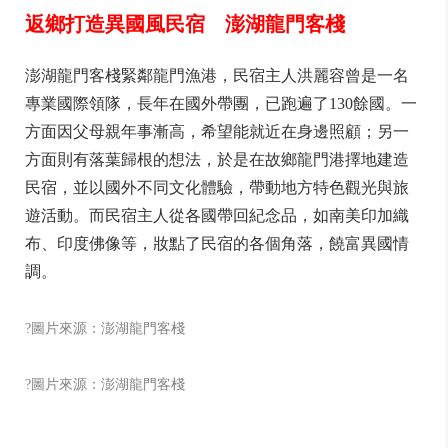
返鄉打造異國風民宿 澎湖龍門客棧
澎湖龍門客棧緊鄰龍門漁港，民宿主人洪麗容曾是一名
專業國際領隊，長年在國外帶團，已跑遍了130餘國。一
方面因父母親年事漸高，希望能就近在身邊照顧；另一
方面則有落葉歸根的想法，於是在故鄉龍門港擇地建造
民宿，並以國外不同文化體驗，帶動地方特色觀光與旅
遊活動。而民宿主人從各國帶回紀念品，如南美印加織
布、印度佛像等，妝點了民宿的各個角落，饒富異國情
調。
?圖片來源：澎湖龍門客棧
?圖片來源：澎湖龍門客棧