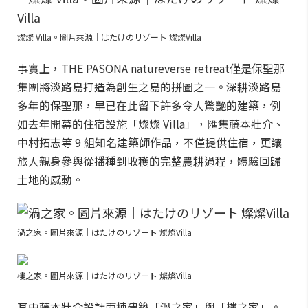
燦燦 Villa。圖片來源｜はたけのリゾート 燦燦Villa
事實上，THE PASONA natureverse retreat僅是保聖那
集團將淡路島打造為創生之島的拼圖之一。深耕淡路島
多年的保聖那，早已在此留下許多令人驚艷的建築，例
如去年開幕的住宿設施「燦燦 Villa」，匯集藤本壯介、
中村拓志等 9 組知名建築師作品，不僅提供住宿，更讓
旅人親身參與從播種到收穫的完整農耕過程，體驗回歸
土地的感動。
渦之家。圖片來源｜はたけのリゾート 燦燦Villa
樓之家。圖片來源｜はたけのリゾート 燦燦Villa
其中藤本壯介設計兩棟建築「渦之家」與「樓之家」。