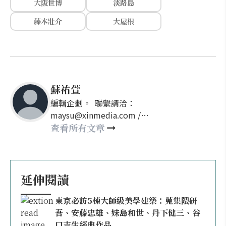
大阪世博
淡路島
藤本壯介
大屋根
蘇祐萱
編輯企劃。 聯繫請洽：
maysu@xinmedia.com /
may860527@gmail.com
查看所有文章
延伸閱讀
東京必訪5棟大師級美學建築：蒐集隈研
吾、安藤忠雄、妹島和世、丹下健三、谷
口吉生經典作品