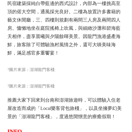
民宿建築採純白帶藍邊的西式設計，內部為一樓挑高至
頂的偌大空間，通風採光良好。二樓為放置許多書籍的
藝文休閒廳，三、四樓則規劃有兩間三人房及兩間四人
房。慵懶地坐在庭院搖椅上吹風，與細緻沙灘和碧海藍
天相伴，盡享晨曦與夕陽餘暉美景。因龍門漁港盛產海
鮮，旅客除了可體驗漁村風情之外，還可大啖美味海
鮮，滿足感官多重饗宴！
?圖片來源：澎湖龍門客棧
?圖片來源：澎湖龍門客棧
推薦大家下回來到台南和澎湖旅遊時，可以體驗入住老
屋改造而成的「Local樂客背包旅棧」，以及坐擁夢幻美
景的「澎湖龍門客棧」，度過悠閒愜意的療癒假期！
INFO