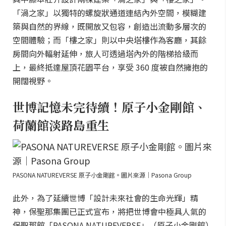
「渦之家」以獨特的螺旋狀通道連結內外空間，模糊建
築與自然的界線，既開放又包容，創造出流動多層次的
空間體驗；而「樓之家」則以中央塔樓作為客廳，其餘
房間向外輻射延伸，旅人可透過塔內外的階梯拾級而
上，最終抵達屋頂花園平台，享受 360 度被自然擁抱的
開闊視野。
世博記憶未完待續！原子小金剛館、
荷蘭館淡路島重生
PASONA NATUREVERSE 原子小金剛館。圖片來源｜Pasona Group
此外，為了延續世博「設計未來社會的生命光輝」精
神，保聖那集團已正式宣布，將把世博會中極具人氣的
保聖那館「PASONA NATUREVERSE」（原子小金剛館）