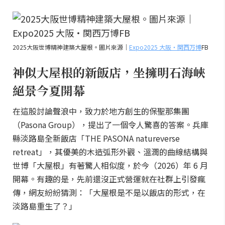
2025大阪世博精神建築大屋根。圖片來源｜
Expo2025 大阪・関西万博
FB
神似大屋根的新飯店，坐擁明石海峽
絕景今夏開幕
在這股討論聲浪中，致力於地方創生的保聖那集團
（Pasona Group），提出了一個令人驚喜的答案。兵庫
縣淡路島全新飯店「THE PASONA natureverse
retreat」，其優美的木造弧形外觀、溫潤的曲線結構與
世博「大屋根」有著驚人相似度，於今（2026）年 6 月
開幕。有趣的是，先前還沒正式營運就在社群上引發瘋
傳，網友紛紛猜測：「大屋根是不是以飯店的形式，在
淡路島重生了？」