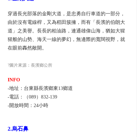
穿過長光部落的金剛大道，是忠勇自行車道的一部分，
由於沒有電線桿，又為稻田簇擁，而有「長濱的伯朗大
道」之美譽。長長的柏油路，連通雄偉山海，猶如大猩
猩般的山勢、海天一線的夢幻，無邊際的寬闊視野，就
在眼前轟然敞開。
?圖片來源：長濱鄉公所
INFO
-地址：台東縣長濱鄉東13鄉道
-電話：（089）832-139
-開放時間：24小時
2.烏石鼻