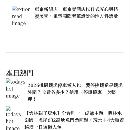
東京新飯店｜東京壹酒店以日式匠心與侘
寂美學，重塑國際奢華設計的地方性語彙
本日熱門
2026桃園機場停車懶人包／要停桃機還是機場
外圍？收費各多少？信用卡停車優惠一次整
理！
【雲林親子玩水】全台唯一「虎爺主題」叢林水
樂園！虎尾632高地免門票回歸，玩水＋4大順遊
秘境一日遊懶人包