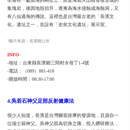
坐落在一處面海的峭壁上，原是海底火山噴發後形成的
集塊岩，後因地殼抬升，逐漸為海水侵蝕成海蝕洞，又
有八仙過海的傳說。這裡也是台灣最古老的「長濱文
化」遺址之一，並設有「史前文化遺址」展示室。
?圖片來源：長濱鄉公所
INFO
-地址：台東縣長濱鄉三間村水母丁1-4號
-電話：（089）881-418
-開放時間：08:30-17:00
4.吳若石神父足部反射健康法
很少人知道，長濱是台灣腳底按摩的發源地，且源自一
位瑞士籍神父。吳神父因為切身之痛，投入鑽研療法，