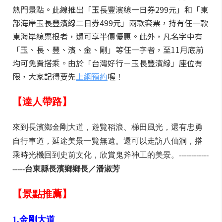
熱門景點。此線推出「玉長豐濱線一日券299元」和「東
部海岸玉長豐濱線二日券499元」兩款套票，持有任一款
東海岸線票根者，還可享半價優惠。此外，凡名字中有
「玉、長、豐、濱、金、剛」等任一字者，至11月底前
均可免費搭乘。由於「台灣好行－玉長豐濱線」座位有
限，大家記得要先
上網預約
喔！
【達人帶路】
來到長濱鄉金剛大道，遊覽稻浪、梯田風光，還有忠勇
自行車道，延途美景一覽無遺。還可以走訪八仙洞，搭
乘時光機回到史前文化，欣賞鬼斧神工的美景。------------
-----
台東縣長濱鄉鄉長／潘淑芳
【景點推薦】
1.金剛大道