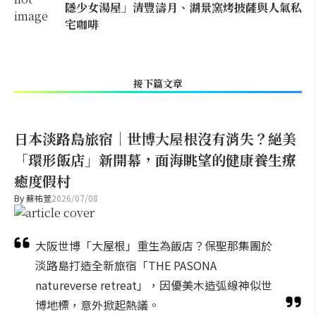
隱少女湯屋」清豐濤月、湖景窯烤披薩與人氣私
宅咖啡
接下篇文章
日本淡路島旅宿｜世博大屋根沒有消失？絕美
「環形飯店」新開幕，面海眺望的健康養生療
癒度假村
By
蘇祐萱
2026/07/08
大阪世博「大屋根」重生為飯店？保聖那集團於
淡路島打造全新旅宿「THE PASONA
natureverse retreat」，因優美木造弧線神似世
博地標，意外掀起熱議。