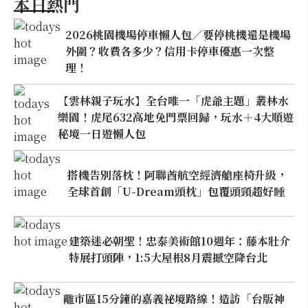
本日熱門
2026桃園機場停車懶人包／要停桃機還是機場
外圍？收費各多少？信用卡停車優惠一次整
理！
【雲林親子玩水】全台唯一「虎爺主題」叢林水
樂園！虎尾632高地免門票回歸，玩水＋4大順遊
秘境一日遊懶人包
搭機告別落枕！阿聯酋航空經濟艙座椅升級，
全球首創「U-Dream頭枕」包覆頭頸超好睡
建築迷必朝聖！忠泰美術館10週年：藤本壯介
特展打頭陣，1:5大屋根8月震撼空降台北
離市區15分鐘的嘉義祕境路線！造訪「台版神