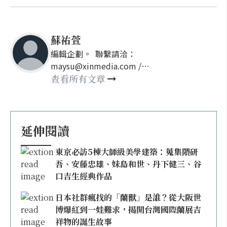
蘇祐萱
編輯企劃。 聯繫請洽：
maysu@xinmedia.com /
may860527@gmail.com
查看所有文章
延伸閱讀
東京必訪5棟大師級美學建築：蒐集隈研
吾、安藤忠雄、妹島和世、丹下健三、谷
口吉生經典作品
日本社群瘋找的「蘭獸」是誰？從大阪世
博爆紅到一娃難求，揭開台灣國際蘭展吉
祥物的誕生故事