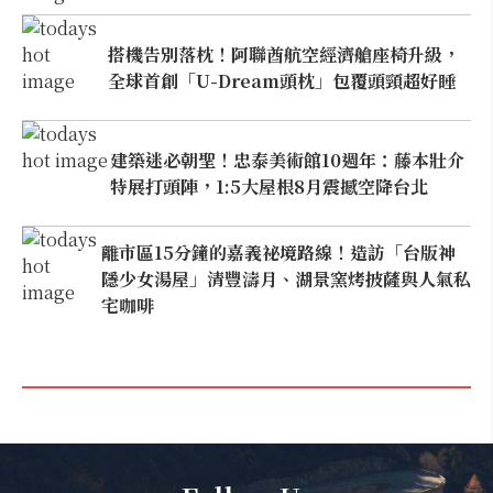
搭機告別落枕！阿聯酋航空經濟艙座椅升級，
全球首創「U-Dream頭枕」包覆頭頸超好睡
建築迷必朝聖！忠泰美術館10週年：藤本壯介
特展打頭陣，1:5大屋根8月震撼空降台北
離市區15分鐘的嘉義祕境路線！造訪「台版神
隱少女湯屋」清豐濤月、湖景窯烤披薩與人氣私
宅咖啡