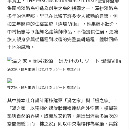
事實上，THE PASONA natureverse retreat僅是保聖那
集團將淡路島打造為創生之島的拼圖之一。深耕淡路島
多年的保聖那，早已在此留下許多令人驚艷的建築，例
如去年開幕的住宿設施「燦燦 Villa」，匯集藤本壯介、
中村拓志等 9 組知名建築師作品，不僅提供住宿，更讓
旅人親身參與從播種到收穫的完整農耕過程，體驗回歸
土地的感動。
渦之家。圖片來源｜はたけのリゾート 燦燦Villa
樓之家。圖片來源｜はたけのリゾート 燦燦Villa
其中藤本壯介設計兩棟建築「渦之家」與「樓之家」。
「渦之家」以獨特的螺旋狀通道連結內外空間，模糊建
築與自然的界線，既開放又包容，創造出流動多層次的
空間體驗；而「樓之家」則以中央塔樓作為客廳，其餘