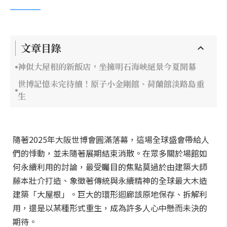
文章目錄
神似大屋根的新飯店，坐擁明石海峽絕景今夏開幕
世博記憶未完待續！原子小金剛館、荷蘭館淡路島重
生
隨著2025年大阪世博會圓滿落幕，這場全球盛會帶給人
們的悸動，並未隨著展期結束消散。在眾多關於場館如
何永續利用的討論，最受矚目的焦點莫過於由建築大師
藤本壯介打造、象徵著傳統與永續精神的全球最大木造
建築「大屋根」。巨大的環形迴廊該原地保存、拆解利
用，還是以某種形式重生，成為許多人心中懸而未決的
期待。