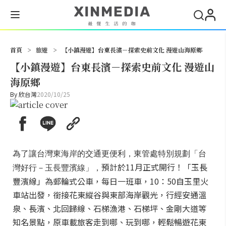
搜尋
首頁
>
旅遊
>
【小鎮漫遊】台東長濱－探索史前文化 漫遊山海原鄉
【小鎮漫遊】台東長濱－探索史前文化 漫遊山
海原鄉
By
欣台灣
2020/10/25
為了讓台灣東海岸的交通更便利，東管處特別規劃「台
預計於11月正式開行！「玉長
灣好行－玉長豐濱線」，
豐濱線」為郵輪式公車，每日一班車，10：50自玉里火
車站出發，銜接花東縱谷與東部海岸觀光，行經安通溫
泉、長濱、北回歸線、石梯漁港、石梯坪、金剛大道等
知名景點，原車載旅客走到哪、玩到哪，輕鬆暢遊花東