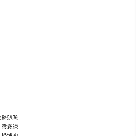
往黟縣縣
，雲霧繚
》描述的