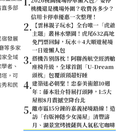
1
.
2026桃園機場停車懶人包／要停
省直多部
桃機還是機場外圍？收費各多少？
信用卡停車優惠一次整理！
2
.
【雲林親子玩水】全台唯一「虎爺
主題」叢林水樂園！虎尾632高地
民宿發展
免門票回歸，玩水＋4大順遊秘境
廳等多家
一日遊懶人包
國家全域
3
.
搭機告別落枕！阿聯酋航空經濟艙
家學者、
座椅升級，全球首創「U-Dream
頭枕」包覆頭頸超好睡
門塔，可
4
.
建築迷必朝聖！忠泰美術館10週
裝秀和民
年：藤本壯介特展打頭陣，1:5大
屋根8月震撼空降台北
5
.
離市區15分鐘的嘉義祕境路線！造
訪「台版神隱少女湯屋」清豐濤
月、湖景窯烤披薩與人氣私宅咖啡