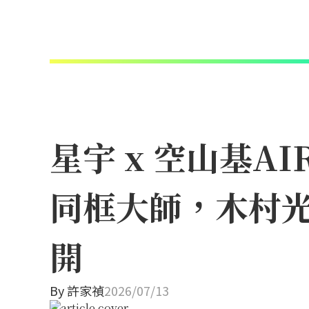
星宇 x 空山基A
同框大師，木村
開
By
許家禎
2026/07/13