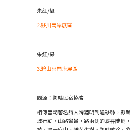
朱紅/攝
2.黟川兩岸展區
朱紅/攝
3.碧山雲門塔展區
圖源：黟縣民宿協會
相傳晉朝著名詩人陶淵明到過黟縣，黟
城行駛，山路彎彎，路兩側的峽谷陡峭
繞，過一座山，雜花生樹。黟縣峽谷、