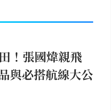
飛成田！張國煒親飛
品與必搭航線大公