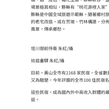
場景極其相似，黟縣有“桃花源裡人家
黟縣是中國全域旅遊示範縣。隨著鄉村旅
的老宅改造，或在荒坡、竹林構建，分
風景，傳承鄉愁。
塔川御前侍衛 朱紅/攝
拾庭畫驛 朱紅/攝
目前，黃山全市有2168 家民宿，全
又為翹楚，今年評選的全市100 佳民宿名
這些民宿，成為國內外中高收入群體的
返。