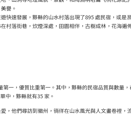
”美譽。
遊快速發展，黟縣的山水村落出現了895 處民宿，或是
佈在村落街巷，炊煙深處，田園相伴，古樹成林，花海遍
省數量第一，優質比重第一。其中，黟縣的民宿品質與數量，
單中，黟縣就有35 家。
最愛，他們尋訪到徽州，徜徉在山水風光與人文畫卷裡，