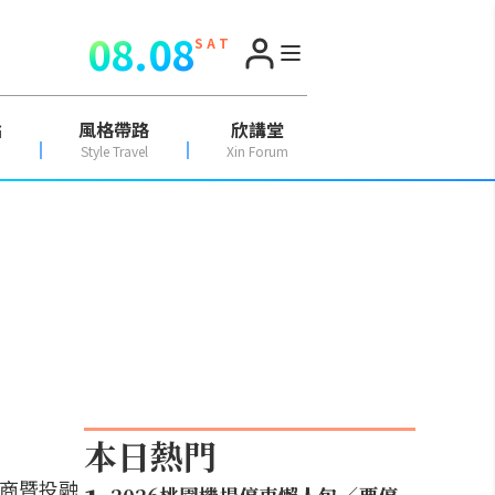
08.08
S A T
點
風格帶路
欣講堂
Style Travel
Xin Forum
本日熱門
招商暨投融