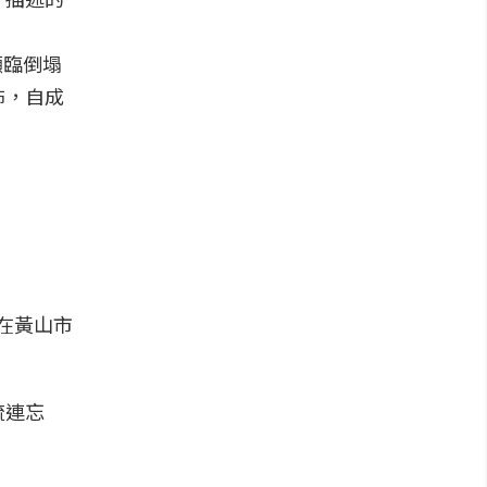
瀕臨倒塌
佈，自成
在黃山市
流連忘