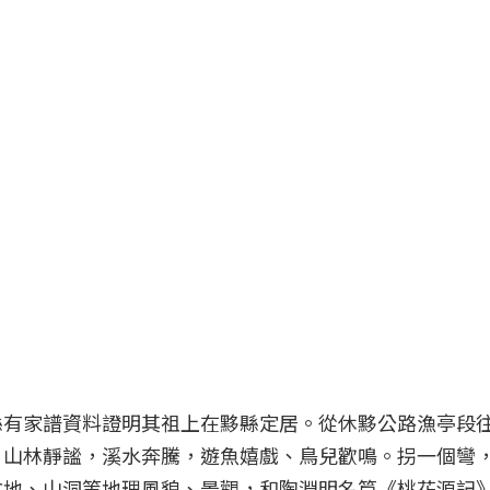
縣有家譜資料證明其祖上在黟縣定居。從休黟公路漁亭段
，山林靜謐，溪水奔騰，遊魚嬉戲、鳥兒歡鳴。拐一個彎
盆地、山洞等地理風貌、景觀，和陶淵明名篇《桃花源記