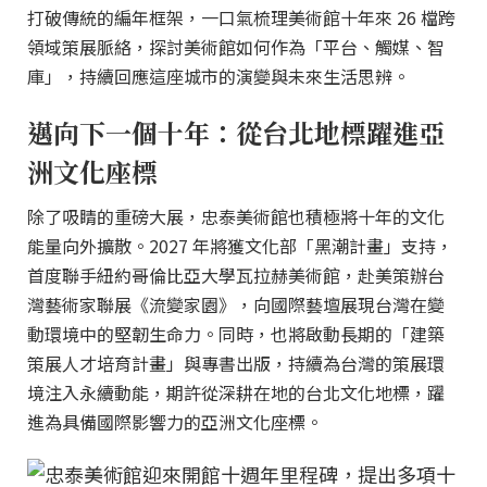
打破傳統的編年框架，一口氣梳理美術館十年來 26 檔跨
領域策展脈絡，探討美術館如何作為「平台、觸媒、智
庫」，持續回應這座城市的演變與未來生活思辨。
邁向下一個十年：從台北地標躍進亞
洲文化座標
除了吸睛的重磅大展，忠泰美術館也積極將十年的文化
能量向外擴散。2027 年將獲文化部「黑潮計畫」支持，
首度聯手紐約哥倫比亞大學瓦拉赫美術館，赴美策辦台
灣藝術家聯展《流變家園》，向國際藝壇展現台灣在變
動環境中的堅韌生命力。同時，也將啟動長期的「建築
策展人才培育計畫」與專書出版，持續為台灣的策展環
境注入永續動能，期許從深耕在地的台北文化地標，躍
進為具備國際影響力的亞洲文化座標。