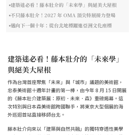
建築迷必看！藤本壯介的「未來學」與絕美大屋根
不只藤本壯介！2027 年 OMA 頂尖特展接力登場
邁向下一個十年：從台北地標躍進亞洲文化座標
建築迷必看！藤本壯介的「未來學」
與絕美大屋根
作為台灣首座聚焦「未來」與「城市」議題的美術館，
忠泰美術館十週年計畫的第一棒，由今年 8 月 15 日開展
的《藤本壯介建築展：原初．未來．森》重磅揭幕。這
次特別與日本森美術館跨國聯手，將東京大型個展的海
外巡迴首站直接移師台北。
藤本壯介向來以「建築與自然共融」的獨特穿透性美學