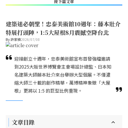
接下篇文章
建築迷必朝聖！忠泰美術館10週年：藤本壯介
特展打頭陣，1:5大屋根8月震撼空降台北
By
許家禎
2026/07/08
迎接創立十週年，忠泰美術館宣布首發強檔邀請
到2025大阪世界博覽會主會場設計總監、日本知
名建築大師藤本壯介來台舉辦大型個展。不僅濃
縮大師三十載的創作精華，萬博精神象徵「大屋
根」更將以 1:5 的巨型比例重現。
文章目錄