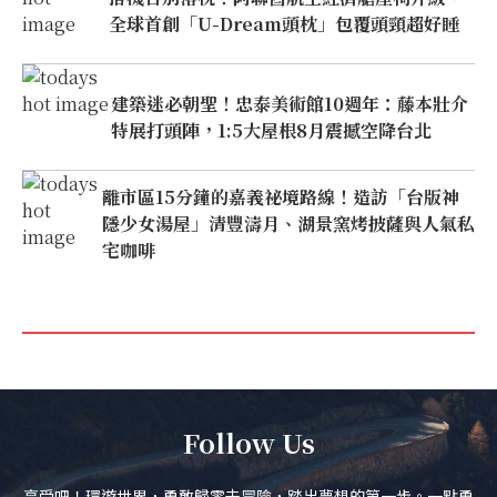
全球首創「U-Dream頭枕」包覆頭頸超好睡
建築迷必朝聖！忠泰美術館10週年：藤本壯介
特展打頭陣，1:5大屋根8月震撼空降台北
離市區15分鐘的嘉義祕境路線！造訪「台版神
隱少女湯屋」清豐濤月、湖景窯烤披薩與人氣私
宅咖啡
Follow Us
享受吧！環遊世界，勇敢歸零去冒險，踏出夢想的第一步。一點勇