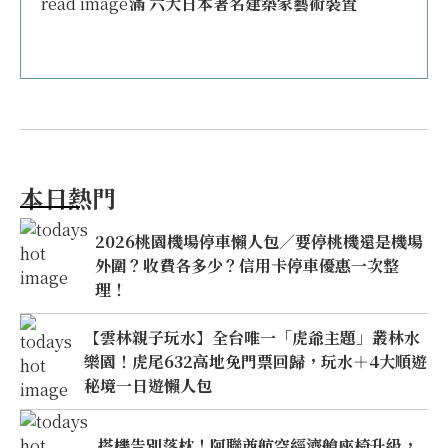
滿 六大日本著名建築家藝術裝置
本日熱門
2026桃園機場停車懶人包／要停桃機還是機場
外圍？收費各多少？信用卡停車優惠一次整
理！
【雲林親子玩水】全台唯一「虎爺主題」叢林水
樂園！虎尾632高地免門票回歸，玩水＋4大順遊
秘境一日遊懶人包
搭機告別落枕！阿聯酋航空經濟艙座椅升級，