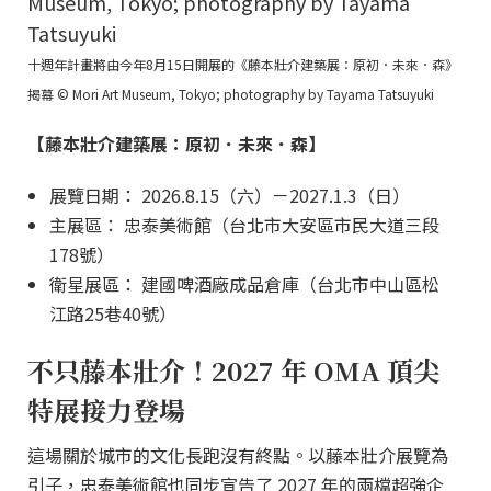
十週年計畫將由今年8月15日開展的《藤本壯介建築展：原初．未來．森》
揭幕 © Mori Art Museum, Tokyo; photography by Tayama Tatsuyuki
【藤本壯介建築展：原初．未來．森】
展覽日期： 2026.8.15（六）－2027.1.3（日）
主展區： 忠泰美術館（台北市大安區市民大道三段
178號）
衛星展區： 建國啤酒廠成品倉庫（台北市中山區松
江路25巷40號）
不只藤本壯介！2027 年 OMA 頂尖
特展接力登場
這場關於城市的文化長跑沒有終點。以藤本壯介展覽為
引子，忠泰美術館也同步宣告了 2027 年的兩檔超強企