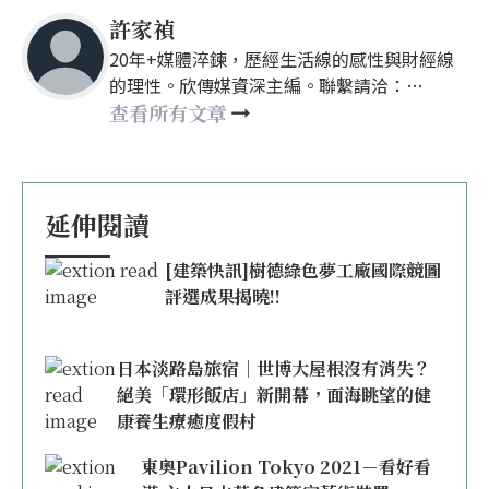
許家禎
20年+媒體淬鍊，歷經生活線的感性與財經線
的理性。欣傳媒資深主編。聯繫請洽：
nellyhsu@xinmedia.com
查看所有文章
延伸閱讀
[建築快訊]樹德綠色夢工廠國際競圖
評選成果揭曉!!
日本淡路島旅宿｜世博大屋根沒有消失？
絕美「環形飯店」新開幕，面海眺望的健
康養生療癒度假村
東奧Pavilion Tokyo 2021－看好看