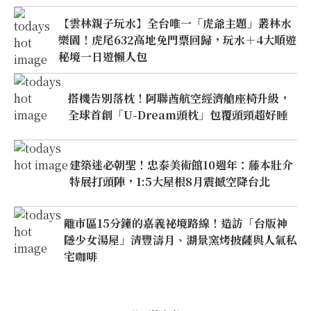
【雲林親子玩水】全台唯一「虎爺主題」叢林水
樂園！虎尾632高地免門票回歸，玩水＋4大順遊
秘境一日遊懶人包
搭機告別落枕！阿聯酋航空經濟艙座椅升級，
全球首創「U-Dream頭枕」包覆頭頸超好睡
建築迷必朝聖！忠泰美術館10週年：藤本壯介
特展打頭陣，1:5大屋根8月震撼空降台北
離市區15分鐘的嘉義祕境路線！造訪「台版神
隱少女湯屋」清豐濤月、湖景窯烤披薩與人氣私
宅咖啡