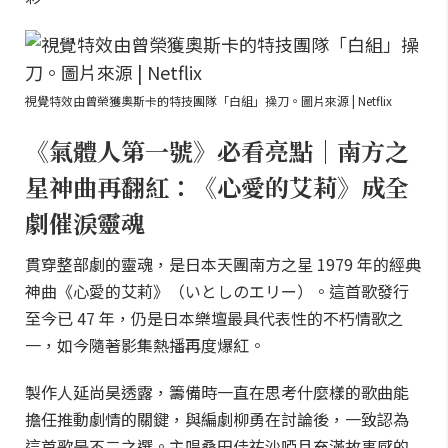
視覺特效由曾榮獲奧斯卡的特技團隊「白組」操刀。圖片來源 | Netflix
《氣體人第一號》必看亮點｜南方之
星神曲再翻紅：《心愛的艾莉》成全
劇催淚靈魂
貫穿整部劇的靈魂，是日本天團南方之星 1979 年的經典
神曲《心愛的艾莉》（いとしのエリー）。這首歌發行
至今已 47 年，仍是日本樂壇最具代表性的不朽情歌之
一，如今隨著影集熱播再度爆紅。
製作人延尚昊透露，籌備時一直在思考什麼樣的歌曲能
擔任推動劇情的關鍵，與編劇柳勇在討論後，一致認為
這首歌是不二之選。主唱桑田佳祐沙啞且充滿故事感的