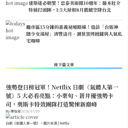
建築迷必朝聖！忠泰美術館10週年：藤本壯介
特展打頭陣，1:5大屋根8月震撼空降台北
離市區15分鐘的嘉義祕境路線！造訪「台版神
隱少女湯屋」清豐濤月、湖景窯烤披薩與人氣私
宅咖啡
接下篇文章
強勢登日榜冠軍！Netflix 日劇《氣體人第一
號》5 大必看亮點：小栗旬、蒼井優強勢卡
司，奧斯卡特效團隊打造驚悚新巔峰
By
陳怡安
2026/07/09
日劇《氣體人第一號》。圖片來源 | Netflix