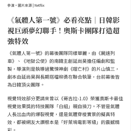
參演。圖片來源 | Netflix
《氣體人第一號》必看亮點｜日韓影
視巨頭夢幻聯手！奧斯卡團隊打造超
強特效
《氣體人第一號》的幕後團隊同樣華麗，由《屍速列
車》、《地獄公使》的南韓主創延尚昊擔任編劇和監
製，導演則是執導過驚悚神劇《噬亡村》的片山慎三，
劇本由延尚昊與長期搭檔柳勇在聯合執筆，台前幕後皆
為日韓頂尖團隊。
視覺特效部分更請來曾以《哥吉拉-1.0》榮獲奧斯卡最佳
視覺效果獎的特技團隊「白組」親自操刀。不管是氣體
人長出血肉的爆裂視覺，還是氣體穿梭實景的擬真特
效，都被網友大讚根本是「好萊塢電影等級」的震撼精
彩。