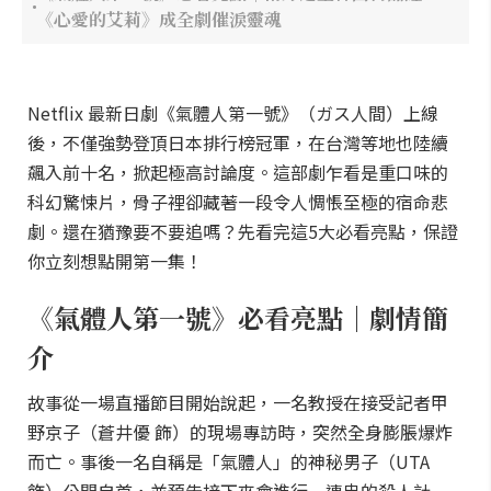
《心愛的艾莉》成全劇催淚靈魂
Netflix 最新日劇《氣體人第一號》（ガス人間）上線
後，不僅強勢登頂日本排行榜冠軍，在台灣等地也陸續
飆入前十名，掀起極高討論度。這部劇乍看是重口味的
科幻驚悚片，骨子裡卻藏著一段令人惆悵至極的宿命悲
劇。還在猶豫要不要追嗎？先看完這5大必看亮點，保證
你立刻想點開第一集！
《氣體人第一號》必看亮點｜劇情簡
介
故事從一場直播節目開始說起，一名教授在接受記者甲
野京子（蒼井優 飾）的現場專訪時，突然全身膨脹爆炸
而亡。事後一名自稱是「氣體人」的神秘男子（UTA