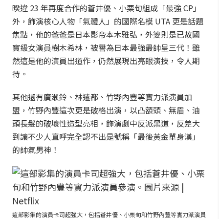
暌違 23 年再度合作的蒼井優、小栗旬組成「最強 CP」
外，飾演核心人物「氣體人」的國際名模 UTA 更是話題
焦點，他的爸爸是日本影帝本木雅弘，外婆則是已故國
寶級女演員樹木希林，被譽為日本最強最帥星三代！雖
然這是他的演員出道作，仍然展現出亮眼演技，令人期
待。
其他還有廣瀨鈴、林遣都、竹野內豐等實力派演員加
盟，竹野內豐這次更是破格出演，以凸額頭、無眉、油
頭長髮的破壞性造型亮相，飾演劇中反派黑道，反差大
到讓不少人直呼完全認不出是號稱「最後黃金單身漢」
的帥氣男神！
這部影集的演員卡司超強大，包括蒼井優、小栗旬和竹野內豐等實力派演員