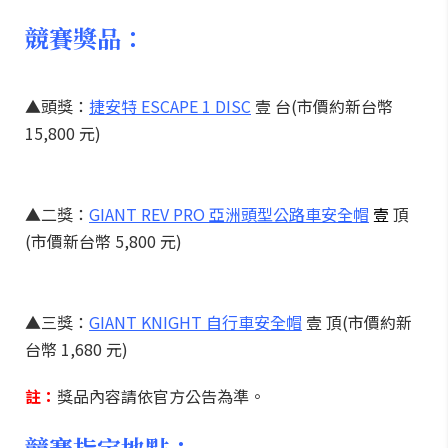
競賽獎品：
▲頭獎：
捷安特 ESCAPE 1 DISC
壹 台(市價約新台幣
15,800 元)
▲二獎：
GIANT REV PRO 亞洲頭型公路車安全帽
壹
頂
(市價新台幣 5,800 元)
▲三獎：
GIANT KNIGHT 自行車安全帽
壹 頂(市價約新
台幣 1,680 元)
註：
獎品內容請依官方公告為準。
競賽指定地點：