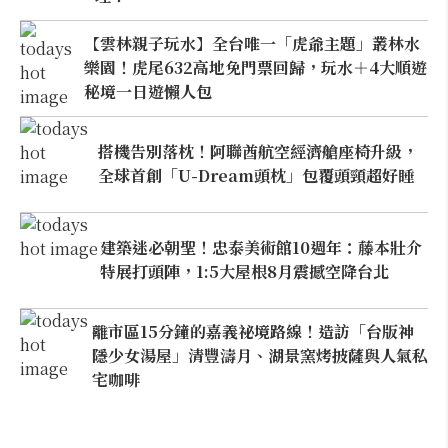
【雲林親子玩水】全台唯一「虎爺主題」叢林水
樂園！虎尾632高地免門票回歸，玩水＋4大順遊
秘境一日遊懶人包
搭機告別落枕！阿聯酋航空經濟艙座椅升級，
全球首創「U-Dream頭枕」包覆頭頸超好睡
建築迷必朝聖！忠泰美術館10週年：藤本壯介
特展打頭陣，1:5大屋根8月震撼空降台北
離市區15分鐘的嘉義祕境路線！造訪「台版神
隱少女湯屋」清豐濤月、湖景窯烤披薩與人氣私
宅咖啡