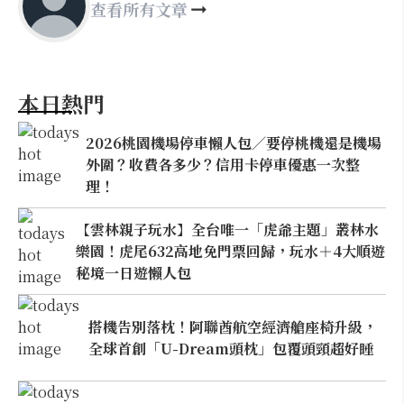
查看所有文章
本日熱門
2026桃園機場停車懶人包／要停桃機還是機場
外圍？收費各多少？信用卡停車優惠一次整
理！
【雲林親子玩水】全台唯一「虎爺主題」叢林水
樂園！虎尾632高地免門票回歸，玩水＋4大順遊
秘境一日遊懶人包
搭機告別落枕！阿聯酋航空經濟艙座椅升級，
全球首創「U-Dream頭枕」包覆頭頸超好睡