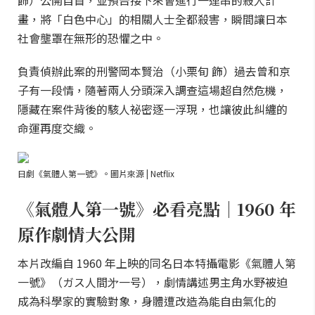
飾）公開自首，並預告接下來會進行一連串的殺人計
畫，將「白色中心」的相關人士全都殺害，瞬間讓日本
社會壟罩在無形的恐懼之中。
負責偵辦此案的刑警岡本賢治（小栗旬 飾）過去曾和京
子有一段情，隨著兩人分頭深入調查這場超自然危機，
隱藏在案件背後的駭人祕密逐一浮現，也讓彼此糾纏的
命運再度交織。
日劇《氣體人第一號》。圖片來源 | Netflix
《氣體人第一號》必看亮點｜1960 年
原作劇情大公開
本片改編自 1960 年上映的同名日本特攝電影《氣體人第
一號》（ガス人間㐧一号），劇情講述男主角水野被迫
成為科學家的實驗對象，身體遭改造為能自由氣化的