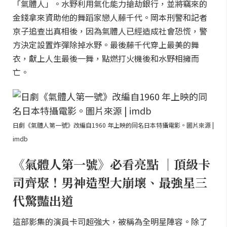
「氣體人」。水野利用氣化能力搶劫銀行，並將竊來的
金錢拿來資助他的舞蹈家戀人藤千代。岡本刑警和記者
京子追查出真相後，因為氣體人已經造成社會恐慌，警
方決定設置炸彈除掉水野。最後藤千代穿上最美的舞
衣，獻上人生最後一舞，點燃打火機後和水野相擁而
亡。
日劇《氣體人第一號》改編自1960 年上映的同名日本特攝電影。圖片來源 |
imdb
《氣體人第一號》必看亮點 ｜頂級卡
司齊聚！男神造型大崩壞、最強星三
代驚豔出道
這部影集的演員卡司超強大，被稱為全明星陣容。除了