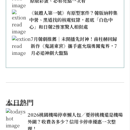
原版彩蛋、必看亮點一次看
《氣體人第一號》有原型案件？韓版納粹集
中營、黑道找的核電奴隸，起底「白色中
心」和日韓2慘案驚人相似處
7月韓劇推薦｜未開播先封神！南柱赫回歸
新作《鬼謎東宮》攜手盧允瑞勇闖鬼界，7
月必追神劇大盤點
本日熱門
2026桃園機場停車懶人包／要停桃機還是機場
外圍？收費各多少？信用卡停車優惠一次整
理！