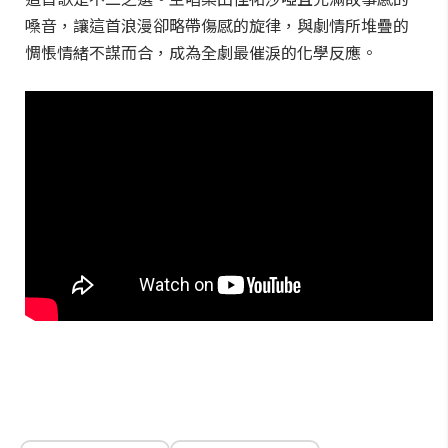
嗓音，讓這首浪漫卻略帶傷感的旋律，與劇情所堆疊的
惆悵情緒不謀而合，成為全劇最催淚的化學反應。