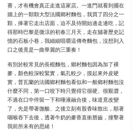
賽，才有機會真正走進這家店。一進門就看到擺在
牆上的一顆顆大型法國鄉村麵包，我買了四分之一
顆，捧著它走出店面，迫不及待開始邊走邊吃，記
得那時巴黎是微涼的初春三月天，走在舖著歷史記
憶的石板小巷，我細細咀嚼這傳奇麵包，沒想到入
口之後竟是一曲華麗的三重奏！
有別於較常見的長棍麵包，鄉村麵包因為加了裸
麥，顏色較深較緊實，氣孔較少，摸起來外皮硬
實，普瓦蘭的法國鄉村麵包看似和一般鄉村麵包沒
什麼不同，第一口咬下時只覺得它很硬、很艱澀，
不過在口中停留一下和唾液融合後，味道竟改變
了，先是帶著微酸、之後立刻有股香味散出，順著
咽喉吞下去後，透著牛奶的麥香直衝唇齒，撞擊著
我前所未有的思緒！