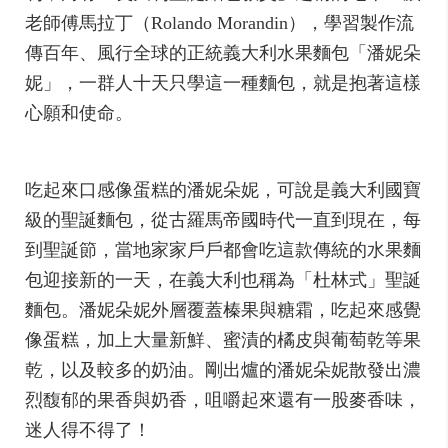
老師傅馬拉丁（Rolando Morandin），學習製作流
傳百年、風行全球的正統義大利水果麵包「潘妮朵
妮」，一群人十天只學這一種麵包，就是抱著這樣
心願和使命。
吃起來口感像蛋糕的潘妮朵妮，可說是義大利國寶
級的聖誕麵包，從古羅馬帝國時代一直到現在，每
到聖誕節，當地家家戶戶都會吃這款傳統的水果麵
包迎接新的一天，在義大利也稱為「杜林式」聖誕
麵包。潘妮朵妮外層覆蓋榛果與糖霜，吃起來感覺
像蛋糕，加上大量新鮮、蜜漬的橘皮與葡萄乾等果
乾，以及較多的奶油。剛出爐的潘妮朵妮散發出濃
烈馥郁的果香與奶香，咀嚼起來還有一股麥香味，
迷人得不得了！