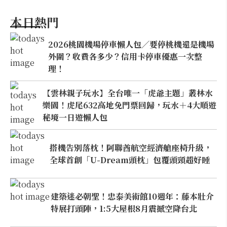
本日熱門
2026桃園機場停車懶人包／要停桃機還是機場
外圍？收費各多少？信用卡停車優惠一次整
理！
【雲林親子玩水】全台唯一「虎爺主題」叢林水
樂園！虎尾632高地免門票回歸，玩水＋4大順遊
秘境一日遊懶人包
搭機告別落枕！阿聯酋航空經濟艙座椅升級，
全球首創「U-Dream頭枕」包覆頭頸超好睡
建築迷必朝聖！忠泰美術館10週年：藤本壯介
特展打頭陣，1:5大屋根8月震撼空降台北