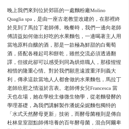
晚上我們來到位於郊區的一處麵粉廠Molino
Quaglia spa，是由一座古老教堂改建的，在那裡終
於見到了馬拉丁老師傅。晚餐時，我們一邊向老師
傅請益如何做出好吃的水果麵包，一邊喝著主人用
當地原料自釀的酒，那是一款極為鮮甜的白葡萄
酒，搭配各種起司和餅乾，雖然交流必須透過翻
譯，但彼此卻可以感受到同為烘焙職人，那樣惺惺
相惜的隆重心情。對於我們願意遠渡重洋到義大
利，傳承這款當地人人都會做的水果麵包，馬拉丁
老師欣慰之情溢於言表。老師傅女兒Francesca 當
天也在場，她在學校主修微生物學，從老麵發酵的
學理基礎，為我們講解製作潘妮朵妮麵包獨特的
「水式天然酵母更新」技術，而酵母菌種則是傳自
杜林皇室甜點師傅培養的百年酵母菌，混合阿爾卑