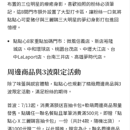
布置的三位明星的療癒身影，喜歡拍照的粉絲必須筆
記，這8間門市額外設置了大型打卡區，讓粉絲一口氣將
點點心可愛豬仔與三麗鷗三大明星的夢幻身影打包進回
憶裡。
點點心8家重點加碼門市：微風信義店、新店裕隆
城店、中和環球店、桃園台茂店、中壢大江店、台
中LaLaport店、台南三井店、高雄夢時代店。
周邊商品與3波限定活動
除了味蕾與感官體驗，點點心也規劃了精緻周邊商品與3
波限定活動，滿足粉絲的期待。
首波：7/13起，消費滿額送盲抽卡包+軟萌周邊商品限量
發售。點購任一聯名餐點且單筆消費滿500元，即贈「點
點心 X 三麗鷗盲抽卡包」一份（共計4款，隨機出貨），
滿1000元贈二份，以此類推，贈完為止。聯名周邊商品