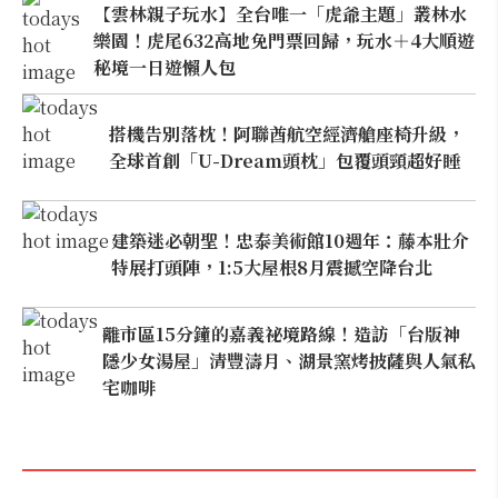
【雲林親子玩水】全台唯一「虎爺主題」叢林水
樂園！虎尾632高地免門票回歸，玩水＋4大順遊
秘境一日遊懶人包
搭機告別落枕！阿聯酋航空經濟艙座椅升級，
全球首創「U-Dream頭枕」包覆頭頸超好睡
建築迷必朝聖！忠泰美術館10週年：藤本壯介
特展打頭陣，1:5大屋根8月震撼空降台北
離市區15分鐘的嘉義祕境路線！造訪「台版神
隱少女湯屋」清豐濤月、湖景窯烤披薩與人氣私
宅咖啡