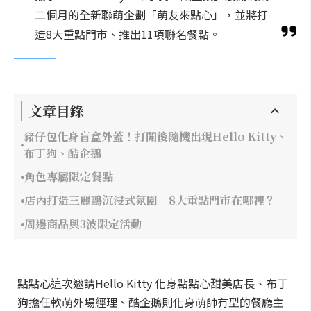
二個月的全新聯萌企劃「萌友來點心」，並將打
造8大重點門市、推出11項聯名餐點。
文章目錄
豬仔包化身盲盒外蓋！打開後隨機出現Hello Kitty、
布丁狗、酷企鵝
角色專屬限定餐點
店內打造三麗鷗沉浸式氛圍 8大重點門市在哪裡？
周邊商品與3波限定活動
點點心這次邀請Hello Kitty 化身點點心甜美店長、布丁
狗擔任軟萌外場經理、酷企鵝則化身萌帥有型的餐廳主