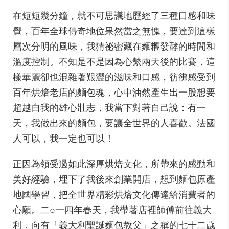
在短短幾分鐘，就不可思議地歷經了三種口感和味
覺，百年全球傳奇地位果然當之無愧，要達到這樣
層次分明的風味，我猜祕密藏在麵糰發酵的時間和
溫度控制。不知是不是因為心繫兩天後的比賽，這
樣華麗卻也混雜著艱澀的滋味和口感，彷彿感受到
百年烘焙老店的麵包魂，心中油然產生出一股想要
超越自我的雄心壯志，我當下對著自己說：有一
天，我做出來的麵包，要讓全世界的人喜歡。法國
人可以，我一定也可以！
正因為領受過如此深厚烘焙文化，所帶來的感動和
美好經驗，埋下了我後來創業開店，想到麵包原產
地國學習，把全世界精彩烘焙文化傳達給消費者的
心願。二○一四年春天，我帶著店裡師傅前往義大
利，向有「義大利聖誕麵包教父」之稱的七十二歲