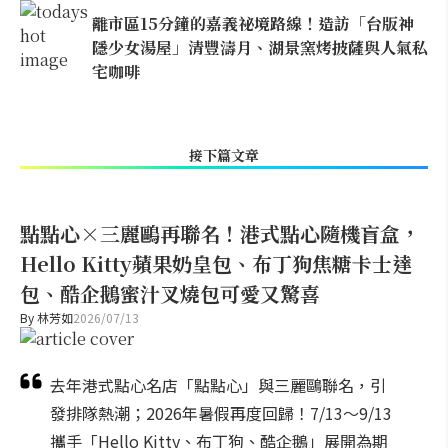
離市區15分鐘的嘉義祕境路線！造訪「台版神
隱少女湯屋」清豐濤月、湖景窯烤披薩與人氣私
宅咖啡
接下篇文章
點點心×三麗鷗再聯名！港式點心隨機盲盒，
Hello Kitty蘋果奶皇包、布丁狗焦糖卡士達
包、酷企鵝蜜汁叉燒包可愛又驚喜
By
林芳如
2026/07/13
去年港式點心名店「點點心」與三麗鷗聯名，引
發排隊熱潮；2026年暑假再度回歸！7/13～9/13
攜手「Hello Kitty、布丁狗、酷企鵝」展開為期