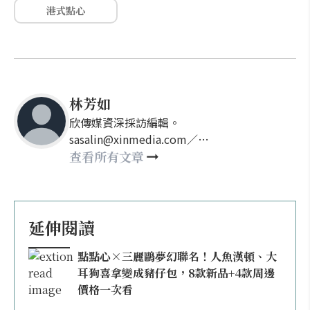
港式點心
林芳如
欣傳媒資深採訪編輯。
sasalin@xinmedia.com／
happy21917@gmail.com
查看所有文章
延伸閱讀
點點心×三麗鷗夢幻聯名！人魚漢頓、大
耳狗喜拿變成豬仔包，8款新品+4款周邊
價格一次看