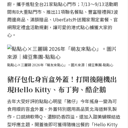
廚，攜手進駐全台21家點點心門市；7/13～9/13活動期
間有8大重點門市、推出11項聯名餐點、豐富贈禮與3波
周邊商品、滿額贈品、UberEats外送獨家限定套餐、官
網限定禮盒活動規劃，讓可愛的港式點心擄獲大家的
心。
點點心×三麗鷗 2026年「萌友來點心」。圖片來源｜緯豆集團-點點心
豬仔包化身盲盒外蓋！打開後隨機出
現Hello Kitty、布丁狗、酷企鵝
去年大受好評的點點心明星「豬仔」今年搖身一變為可
食用版的盲盒外蓋，外蓋特別選用高品質北海道鮮乳製
作，口感綿軟帶Q、濃醇奶香四溢，還加入甜美蝴蝶結造
型呼應主題，開蓋後即可獲得隨機出餐的「Hello Kitty