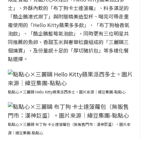
士」、外酥內軟的「布丁狗卡士達菠蘿」、料多滿足的
「酷企鵝港式撈丁」與附贈精美造型杯、喝完可帶走重
複使用的「Hello Kitty蘋果多多飲」、「布丁狗柚香氣
泡飲」、「酷企鵝藍莓氣泡飲」，同時更有三位明星共
同推薦的魚卵、香甜玉米與奢華松露組成的「三麗鷗三
個燒賣」，及份量感十足的「厚切豬扒包」等多樣化餐
點選擇。
點點心×三麗鷗 Hello Kitty蘋果派西多士。圖片來源｜緯豆集團-點點心
點點心×三麗鷗 布丁狗 卡士達菠蘿包（無販售門市：漢神巨蛋）。圖片來
源｜緯豆集團-點點心