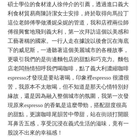
碩士學位的食材達人徐仲介的引薦，透過進口義大
利食材貿易商陳詩潔女士安排，終於取得向馬拉丁
這位老師傅學做潘妮朵妮的管道，我和店裡兩位師
傅很興奮地飛到義大利，第一次拜訪這個以美感和
工藝著稱的國家。一行人走在據說以後會沉在海底
下的威尼斯，一邊聽著這個美麗城市的各種故事，
更吸引我們的是街邊麵包店的甜點和巧克力。麵包
店老闆熱情招呼我們喝咖啡，點了義大利濃縮咖啡
espresso才發現是要站著喝，印象裡espresso 很濃很
苦，我原本不太敢喝，但不知道是那天心情特別好
緣故，還是因為融入整個城市的氛圍，我第一次發
現原來espresso 的香氣是這麼帶勁，搭配甜度很高
的甜點，更讓咖啡尾韻苦中帶甜，站在街頭打開眼
耳鼻舌五感，享受沉浸在義式生活的滋味，竟有一
股說不出來的幸福感！