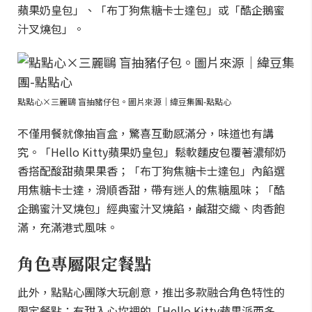
蘋果奶皇包」、「布丁狗焦糖卡士達包」或「酷企鵝蜜
汁叉燒包」。
點點心×三麗鷗 盲抽豬仔包。圖片來源｜緯豆集團-點點心
不僅用餐就像抽盲盒，驚喜互動感滿分，味道也有講
究。「Hello Kitty蘋果奶皇包」鬆軟麵皮包覆著濃郁奶
香搭配酸甜蘋果果香；「布丁狗焦糖卡士達包」內餡選
用焦糖卡士達，滑順香甜，帶有迷人的焦糖風味；「酷
企鵝蜜汁叉燒包」經典蜜汁叉燒餡，鹹甜交織、肉香飽
滿，充滿港式風味。
角色專屬限定餐點
此外，點點心團隊大玩創意，推出多款融合角色特性的
限定餐點：有甜入心坎裡的「Hello Kitty蘋果派西多