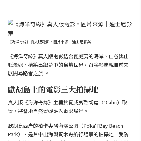
《海洋奇緣》真人版電影。圖片來源｜迪士尼影業
《海洋奇緣》真人版電影結合夏威夷的海岸、山谷與山
脈景觀，構築出銀幕中的島嶼世界，召喚影迷親自前來
展開尋路者之旅 。
歐胡島上的電影三大拍攝地
真人版《海洋奇緣》主要於夏威夷歐胡島（Oʻahu）取
景，將當地自然景觀融入電影場景。
歐胡島西岸的柏卡夷灣海濱公園（Pōkaʻī Bay Beach
Park），是片中出海與獨木舟航行場景的拍攝地，受防