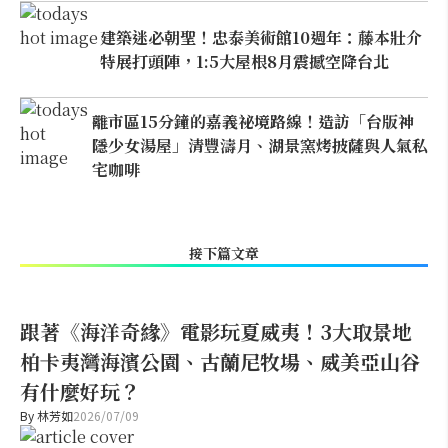
建築迷必朝聖！忠泰美術館10週年：藤本壯介
特展打頭陣，1:5大屋根8月震撼空降台北
離市區15分鐘的嘉義祕境路線！造訪「台版神
隱少女湯屋」清豐濤月、湖景窯烤披薩與人氣私
宅咖啡
接下篇文章
跟著《海洋奇緣》電影玩夏威夷！3大取景地
柏卡夷灣海濱公園、古蘭尼牧場、威美亞山谷
有什麼好玩？
By
林芳如
2026/07/09