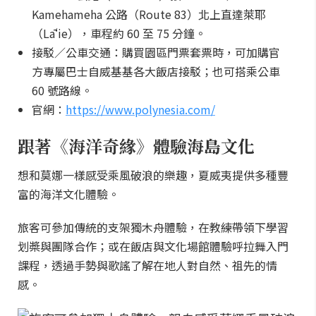
Kamehameha 公路（Route 83）北上直達萊耶
（Lāʻie），車程約 60 至 75 分鐘。
接駁／公車交通：購買園區門票套票時，可加購官
方專屬巴士自威基基各大飯店接駁；也可搭乘公車
60 號路線。
官網：
https://www.polynesia.com/
跟著《海洋奇緣》體驗海島文化
想和莫娜一樣感受乘風破浪的樂趣，夏威夷提供多種豐
富的海洋文化體驗。
旅客可參加傳統的支架獨木舟體驗，在教練帶領下學習
划槳與團隊合作；或在飯店與文化場館體驗呼拉舞入門
課程，透過手勢與歌謠了解在地人對自然、祖先的情
感。