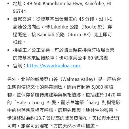
地址：49-560 Kamehameha Hwy, Kāneʻohe, HI
96744
自駕交通：從威基基出發開車約 45 分鐘。沿 H-1
高速公路向西，轉 Likelike 公路（Route 63）穿
過隧道，接 Kahekili 公路（Route 83）北上即可
抵達。
接駁車／公車交通：可於購票時直接預訂牧場自營
的威基基來回接駁車；也可搭乘公車 60 號路線
官網：
https://www.kualoa.com
另外，北岸的威美亞山谷（Waimea Valley）是一座結合
生態與傳統文化的熱帶園區，園內有超過 5,000 種植
物，並保存多處傳統建築與祭祀遺跡，包括建於 1470 年
的「Hale o Lono」神殿，而茅草建築「hale」則與電影
中的村落茅屋相互呼應，展現先民與土地共生的智慧 。
步道終點為約 13.7 公尺高的威美亞瀑布，天候與水況許
可時，旅客可到瀑布下方的天然水潭中暢遊。