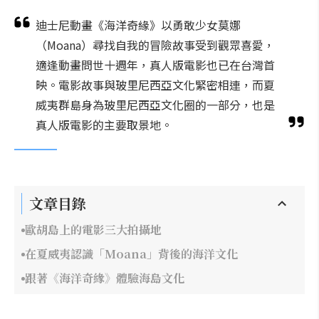
迪士尼動畫《海洋奇緣》以勇敢少女莫娜
（Moana）尋找自我的冒險故事受到觀眾喜愛，
適逢動畫問世十週年，真人版電影也已在台灣首
映。電影故事與玻里尼西亞文化緊密相連，而夏
威夷群島身為玻里尼西亞文化圈的一部分，也是
真人版電影的主要取景地。
文章目錄
歐胡島上的電影三大拍攝地
在夏威夷認識「Moana」背後的海洋文化
跟著《海洋奇緣》體驗海島文化