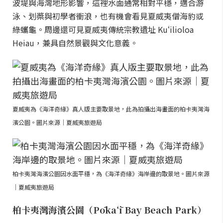
波堤與海灣地形影響，這裡水面通常相對平穩，適合游
泳、划槳與初學者衝浪，也有機會看見夏威夷僧海豹或
綠蠵龜。周邊還可見夏威夷傳統宗教遺址 Kuʻilioloa
Heiau，兼具自然景觀與文化意義。
夏威夷為《海洋奇緣》真人版主要取景地，此為拍攝出海畫面的柏卡夷灣海
濱公園。圖片來源｜夏威夷旅遊局
柏卡夷灣海濱公園因水面平穩，為《海洋奇緣》海岸邊的取景地。圖片來源
｜夏威夷旅遊局
柏卡夷灣海濱公園（Pōkaʻī Bay Beach Park）