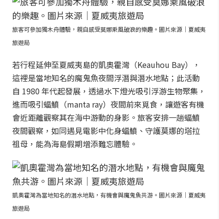
旅客可參加獨木舟體驗，親自感受莫娜乘風破浪的樂趣。圖片來源｜夏威夷
旅遊局
若行程延伸至夏威夷島的凱奧霍灣（Keauhou Bay），
這裡是當地知名的魔鬼魚夜間浮潛與潛水地點；此活動
自 1980 年代起發展，透過水下燈光吸引浮游生物聚集，
進而吸引蝠鱝（manta ray）夜間前來覓食，讓遊客有機
會近距離觀察其在海中游動的身影。旅客安排一趟蝠鱝
夜間觀察，如同遇見電影中化身蝠鱝、守護莫娜的塔拉
祖母，能為海島假期增添難忘體驗。
凱奧霍灣為當地知名的潛水地點，有機會與魔鬼魚共游。圖片來源｜夏威夷
旅遊局