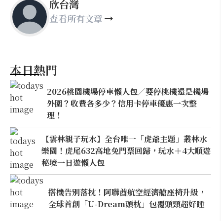
欣台灣
查看所有文章
本日熱門
2026桃園機場停車懶人包／要停桃機還是機場
外圍？收費各多少？信用卡停車優惠一次整
理！
【雲林親子玩水】全台唯一「虎爺主題」叢林水
樂園！虎尾632高地免門票回歸，玩水＋4大順遊
秘境一日遊懶人包
搭機告別落枕！阿聯酋航空經濟艙座椅升級，
全球首創「U-Dream頭枕」包覆頭頸超好睡