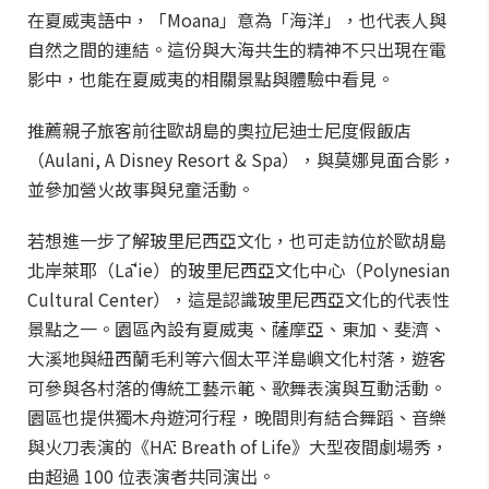
在夏威夷語中，「Moana」意為「海洋」，也代表人與
自然之間的連結。這份與大海共生的精神不只出現在電
影中，也能在夏威夷的相關景點與體驗中看見。
推薦親子旅客前往歐胡島的奧拉尼迪士尼度假飯店
（Aulani, A Disney Resort & Spa），與莫娜見面合影，
並參加營火故事與兒童活動。
若想進一步了解玻里尼西亞文化，也可走訪位於歐胡島
北岸萊耶（Lāʻie）的玻里尼西亞文化中心（Polynesian
Cultural Center），這是認識玻里尼西亞文化的代表性
景點之一。園區內設有夏威夷、薩摩亞、東加、斐濟、
大溪地與紐西蘭毛利等六個太平洋島嶼文化村落，遊客
可參與各村落的傳統工藝示範、歌舞表演與互動活動。
園區也提供獨木舟遊河行程，晚間則有結合舞蹈、音樂
與火刀表演的《HĀ: Breath of Life》大型夜間劇場秀，
由超過 100 位表演者共同演出。