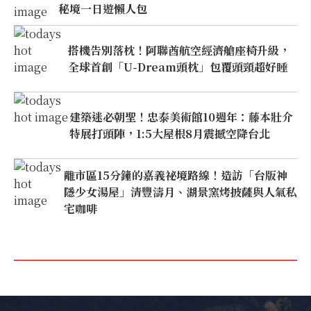
秘境一日遊懶人包
搭機告別落枕！阿聯酋航空經濟艙座椅升級，
全球首創「U-Dream頭枕」包覆頭頸超好睡
建築迷必朝聖！忠泰美術館10週年：藤本壯介
特展打頭陣，1:5大屋根8月震撼空降台北
離市區15分鐘的嘉義祕境路線！造訪「台版神
隱少女湯屋」清豐濤月、湖景窯烤披薩與人氣私
宅咖啡