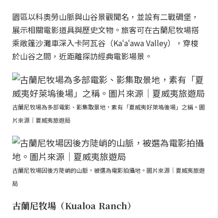
園區以科奧勞山脈與山谷景觀聞名，並設有二戰碉堡，
展示相關電影道具與歷史文物。旅客可在古蘭尼牧場搭
乘敞篷沙灘車深入卡阿瓦谷（Kaʻaʻawa Valley），穿梭
於山谷之間，近距離探訪經典電影場景。
古蘭尼牧場為多部電影、影集取景地，素有「夏威夷好萊塢後場」之稱。圖
片來源｜夏威夷旅遊局
古蘭尼牧場因後方陡峭的山脈，被選為電影拍攝地。圖片來源｜夏威夷旅遊
局
古蘭尼牧場（Kualoa Ranch）