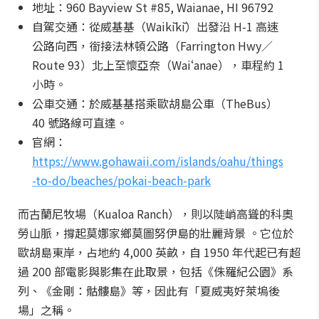
地址：960 Bayview St #85, Waianae, HI 96792
自駕交通：從威基基（Waikīkī）出發沿 H-1 高速
公路向西，銜接法林頓公路（Farrington Hwy／
Route 93）北上至懷亞奈（Waiʻanae），車程約 1
小時。
公車交通：於威基基搭乘歐胡島公車（TheBus）
40 號路線可直達。
官網：
https://www.gohawaii.com/islands/oahu/things
-to-do/beaches/pokai-beach-park
而古蘭尼牧場（Kualoa Ranch），則以陡峭高聳的科奧
勞山脈，撐起莫娜家鄉莫圖努伊島的壯麗背景 。它位於
歐胡島東岸，占地約 4,000 英畝，自 1950 年代起已有超
過 200 部電影與影集在此取景，包括《侏羅紀公園》系
列、《金剛：骷髏島》等，因此有「夏威夷好萊塢後
場」之稱。