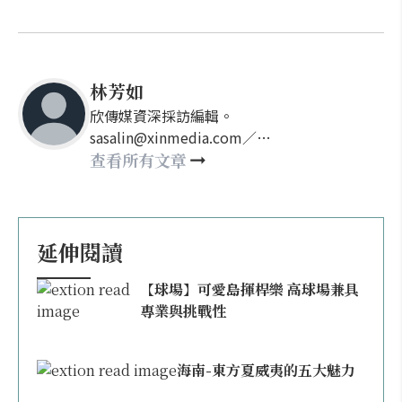
林芳如
欣傳媒資深採訪編輯。
sasalin@xinmedia.com／
happy21917@gmail.com
查看所有文章
延伸閱讀
【球場】可愛島揮桿樂 高球場兼具
專業與挑戰性
海南-東方夏威夷的五大魅力