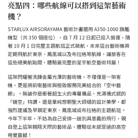
亮點四：哪些航線可以搭到這架藝術
機？
STARLUX AIRSORAYAMA 藝術計畫選用 A350-1000 旗艦
機型（共 350 個座位），自 7 月 12 日起已投入營運，隨
著 10 月 1 日完整主題航班正式啟航，未來這台藝術機將
定期飛航於東京、鳳凰城以及布拉格等航線，讓旅客在
這些絕美航點間，體驗最完整的星宇航空藝術特展！
這架閃耀著洗鍊金屬光澤的藝術機，不僅僅是一架客
機，更是將前衛藝術與極致服務完美結合的「空中藝
廊」。無論你是衝著超生火的專屬備品、充滿儀式感的
「鏡空」特調，還是單純想朝聖大師級的設計美學，都
強烈建議及早鎖定東京、鳳凰城或布拉格的主題航班。
今年下半年，不妨為自己安排一趟別具意義的飛行，親
自登上這架翱翔天際的藝術品，體驗從未感受過的高空
視覺震撼！