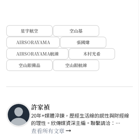
星宇航空
空山基
AIRSORAYAMA
張國煒
AIRSORAYAMA航線
木村光希
空山銀備品
空山銀航線
許家禎
20年+媒體淬鍊，歷經生活線的感性與財經線
的理性。欣傳媒資深主編。聯繫請洽：
nellyhsu@xinmedia.com
查看所有文章