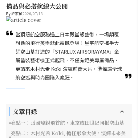
備品與必搭航線大公開
By
許家禎
2026/07/13
當頂級航空服務遇上日本殿堂級藝術，一場顛覆
想像的飛行美學就此震撼登場！星宇航空攜手大
師空山基打造的「STARLUX AIRSORAYAMA」金
屬塗裝藝術機正式起飛，不僅有絕美專屬備品，
更請來木村光希 Kōki 演繹前衛大片，準備讓全球
航空迷與時尚圈陷入瘋狂。
文章目錄
亮點一：張國煒親飛首航，東京成田世紀同框空山基
亮點二：木村光希 Kōki, 擔任形象大使，演繹未來美