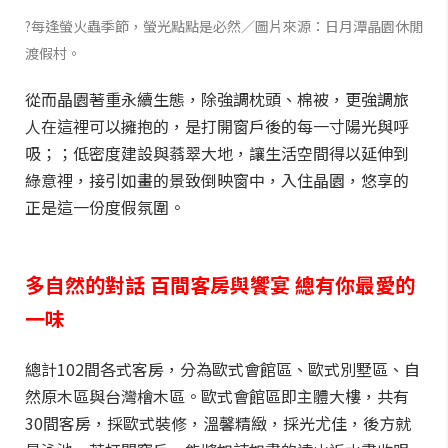
?每逢螢火蟲季節，螢光點點是必然／圖片來源：日月潭晶園休閒
渡假村。
從而晶園著重永續生態，除強調枕頭、棉被，更強調旅
人在這裡可以擁抱的，是打開窗戶後的每一寸陽光與呼
吸；；低密度建設與蓊翠大地，讓生活空間得以延伸到
綠意裡，接引如畫的景致倒映窗中，入住晶園，悠享的
正是這一份度假氛圍。
多自然的對話 百間客房與饗宴 總有你最愛的
一味
總計102間各式客房，分為歐式會館區、歐式別墅區、自
然原木區與台灣檜木區。歐式會館區即主體大樓，共有
30間客房，採歐式裝修，溫馨精緻，採光尤佳，後方就