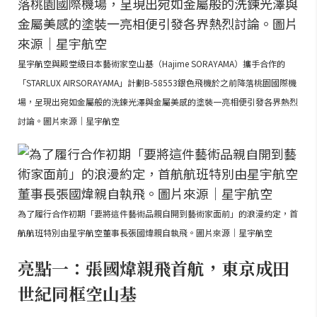
星宇航空與殿堂級日本藝術家空山基（Hajime SORAYAMA）攜手合作的
「STARLUX AIRSORAYAMA」計劃B-58553銀色飛機於之前降落桃園國際機
場，呈現出宛如金屬般的洗鍊光澤與金屬美感的塗裝一亮相便引發各界熱烈
討論。圖片來源｜星宇航空
為了履行合作初期「要將這件藝術品親自開到藝術家面前」的浪漫約定，首
航航班特別由星宇航空董事長張國煒親自執飛。圖片來源｜星宇航空
亮點一：張國煒親飛首航，東京成田
世紀同框空山基