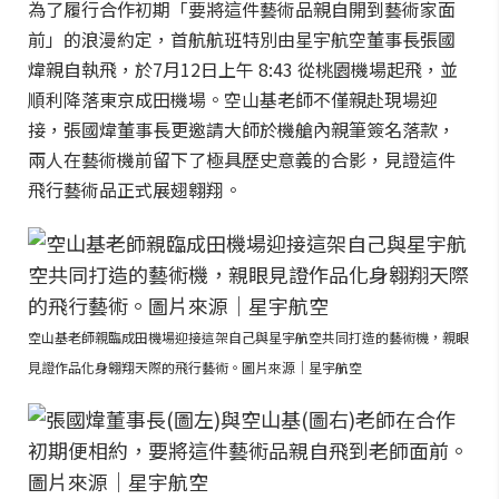
為了履行合作初期「要將這件藝術品親自開到藝術家面
前」的浪漫約定，首航航班特別由星宇航空董事長張國
煒親自執飛，於7月12日上午 8:43 從桃園機場起飛，並
順利降落東京成田機場。空山基老師不僅親赴現場迎
接，張國煒董事長更邀請大師於機艙內親筆簽名落款，
兩人在藝術機前留下了極具歷史意義的合影，見證這件
飛行藝術品正式展翅翱翔。
空山基老師親臨成田機場迎接這架自己與星宇航空共同打造的藝術機，親眼
見證作品化身翱翔天際的飛行藝術。圖片來源｜星宇航空