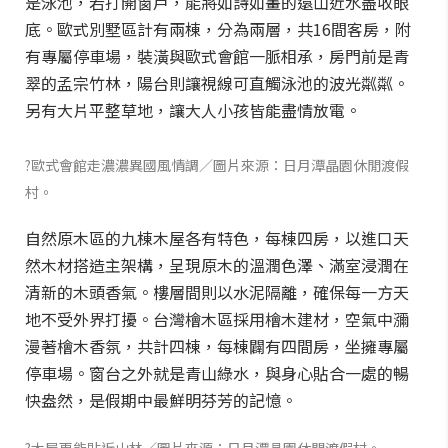
是泳池，若打開窗戶，能將如詩如畫的遠山近水盡收眼
底。歐式別墅區計有兩棟，分為兩層，共16間客房，附
有專屬停車場，裝潢與歐式會館一脈相承，房門前是青
翠的孟宗竹林，陽台則讓視線可直觸泳池的波光粼粼。
另有大片平整草地，讓大人小孩皆能盡情放電。
?歐式會館走濃濃異國風情調／圖片來源：日月潭晶園休閒渡假
村。
自然原木區的九棟木屋各有特色，每棟四房，以進口天
然木材搭造主架構，呈現原木的溫潤色澤、滿室浸潤在
清新的木頭香氣。樓層間則以水泥隔離，確保每一方天
地不受外界打擾。台灣檜木區採用檜木建材，空氣中瀰
漫著檜木香氛，共計四棟，每棟闢有四間房，坐擁專屬
停車場。窗台之外就是青山綠水，與身心貼合一處的暢
快盎然，是假期中最鮮明芬芳的記憶。