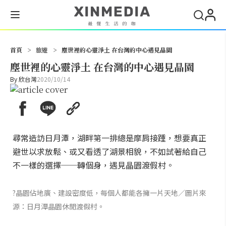
搜尋
首頁
>
旅遊
>
塵世裡的心靈淨土 在台灣的中心遇見晶園
塵世裡的心靈淨土 在台灣的中心遇見晶園
By
欣台灣
2020/10/14
尋常造訪日月潭，湖畔第一排總是摩肩接踵，想要真正
避世以求放鬆、或又看透了湖景相貌，不如試著給自己
不一樣的選擇──轉個身，遇見晶園渡假村。
?晶園佔地廣、建設密度低，每個人都能各擁一片天地／圖片來
源：日月潭晶園休閒渡假村。