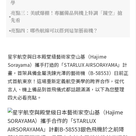
學
亮點三：美感爆棚！專屬備品與機上特調「鏡空」搶
先看
亮點四：哪些航線可以搭到這架藝術機？
星宇航空與日本殿堂級藝術家空山基（Hajime
Sorayama）攜手打造的「STARLUX AIRSORAYAMA」計
畫，首架具備金屬洗鍊光澤的藝術機（B-58553）日前正
式首航東京！這場重新定義航空美學的跨界合作，從代
言人、機上備品到首飛儀式都話題滿滿，以下為您整理
四大必看亮點。