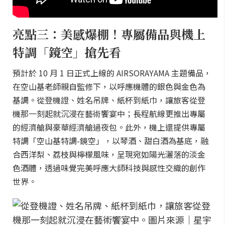
亮點三：美感爆棚！專屬備品與機上
特調「鏡空」搶先看
預計於 10 月 1 日正式上線的 AIRSORAYAMA 主題備品，
在空山基老師親自監修下，以呼應機體的銀色與金色為
基調。從登機證、姓名吊牌、紙杯到紙巾，讓旅客從登
機那一刻起就沉浸在藝術饗宴中；長程航線更推出專屬
的經濟艙與豪華經濟艙過夜包。此外，機上還提供專屬
特調「空山基特調-鏡空」，以琴酒、甜白酒為基底，融
合西洋梨、荔枝與檸檬風味，呈現宛如陽光灑落的淡金
色酒體，透過味覺完美呼應大師科技與感性交織的創作
世界。