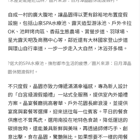
?木屋更能貼近山林／圖片來源：日月潭晶園休閒渡假村。
自成一村的廣大腹地，讓晶園得以更有餘裕地布置度假
設施，包括山泉SPA水療池、露天造型游泳池、戶外卡拉
OK、池畔烤肉區、香菇生態農場、賞螢步道、羽球場、
星光露天吧及商務中心等，鄰近還有大林國家登山步道
與環山自行車道，一步一步走入大自然，沐浴芬多精。
?偌大的SPA水療池，撫慰都市生活的疲憊／圖片來源：日月潭晶
園休閒渡假村。
不只度假，晶園亦致力傳遞滿滿幸福感，專為新人設計
的「白宮級渡假婚禮」一站式全服務，提供室內外婚禮
方案。晶宴餐廳挑高奢華、戶外花園長廊浪漫，並提供
宴席與套餐等選擇，迎來送往每一位賓客。平日的餐食
供應也不曾馬虎，選用南投在地特色食蔬，降低運送的
碳排放時，還能兼具新鮮與美味，再透過師傅巧手、創
意出擊，食在晶園，驚艷無比。如果想要不一樣的用餐