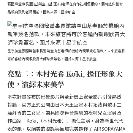
張國煒董事長(圖左)與空山基(圖右)老師在合作初期便相約，要將這件藝術
品親自飛到老師面前。圖片來源｜星宇航空
星宇航空張國煒董事長邀請空山基老師於機艙內親筆簽名落款，未來旅客將
可於客艙內親眼欣賞大師珍貴簽名。圖片來源｜星宇航空
亮點二：木村光希 Kōki, 擔任形象大
使，演繹未來美學
本次計畫發布的形象影片與全新機上安全影片引發熱烈
討論。官方正式公開由日本天王巨星木村拓哉與歌手工
藤靜香的二女兒、兼具國際舞台經驗的模特兒女演員及
作曲家「Kōki,（木村光希）」擔任主演，身為新世代代
表的她，以絕美的姿態與氣場完美詮釋了 AIRSORAYAMA