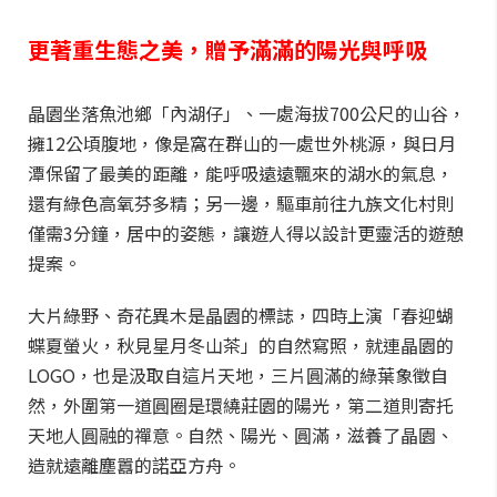
更著重生態之美，贈予滿滿的陽光與呼吸
晶園坐落魚池鄉「內湖仔」、一處海拔700公尺的山谷，
擁12公頃腹地，像是窩在群山的一處世外桃源，與日月
潭保留了最美的距離，能呼吸遠遠飄來的湖水的氣息，
還有綠色高氧芬多精；另一邊，驅車前往九族文化村則
僅需3分鐘，居中的姿態，讓遊人得以設計更靈活的遊憩
提案。
大片綠野、奇花異木是晶園的標誌，四時上演「春迎蝴
蝶夏螢火，秋見星月冬山茶」的自然寫照，就連晶園的
LOGO，也是汲取自這片天地，三片圓滿的綠葉象徵自
然，外圍第一道圓圈是環繞莊園的陽光，第二道則寄托
天地人圓融的禪意。自然、陽光、圓滿，滋養了晶園、
造就遠離塵囂的諾亞方舟。