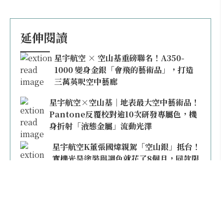
延伸閱讀
星宇航空 × 空山基重磅聯名！A350-
1000 變身金銀「會飛的藝術品」，打造
三萬英呎空中藝廊
星宇航空×空山基｜地表最大空中藝術品！
Pantone反覆校對逾10次研發專屬色，機
身折射「液態金屬」流動光澤
星宇航空K董張國煒親駕「空山銀」抵台！
實機光是塗裝與調色就花了8個月，同款限
量模型上架即秒殺