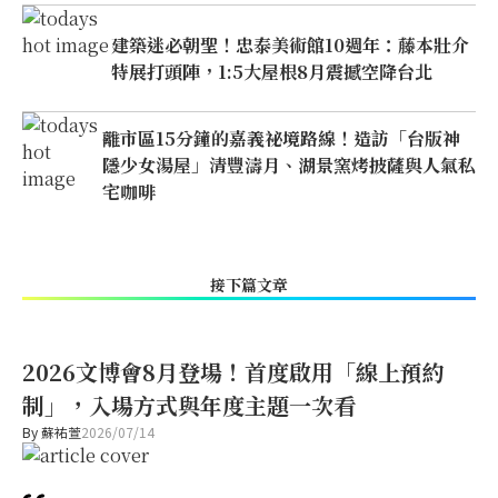
建築迷必朝聖！忠泰美術館10週年：藤本壯介
特展打頭陣，1:5大屋根8月震撼空降台北
離市區15分鐘的嘉義祕境路線！造訪「台版神
隱少女湯屋」清豐濤月、湖景窯烤披薩與人氣私
宅咖啡
接下篇文章
2026文博會8月登場！首度啟用「線上預約
制」，入場方式與年度主題一次看
By
蘇祐萱
2026/07/14