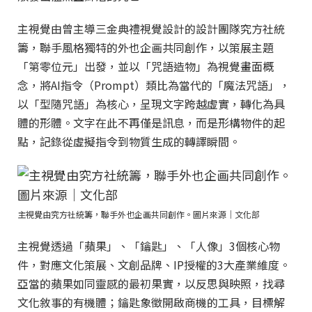
主視覺由曾主導三金典禮視覺設計的設計團隊究方社統
籌，聯手風格獨特的外也企画共同創作，以策展主題
「第零位元」出發，並以「咒語造物」為視覺畫面概
念，將AI指令（Prompt）類比為當代的「魔法咒語」，
以「型隨咒語」為核心，呈現文字跨越虛實，轉化為具
體的形體。文字在此不再僅是訊息，而是形構物件的起
點，記錄從虛擬指令到物質生成的轉譯瞬間。
主視覺由究方社統籌，聯手外也企画共同創作。圖片來源｜文化部
主視覺透過「蘋果」、「鑰匙」、「人像」3個核心物
件，對應文化策展、文創品牌、IP授權的3大產業維度。
亞當的蘋果如同靈感的最初果實，以反思與映照，找尋
文化敘事的有機體；鑰匙象徵開啟商機的工具，目標解