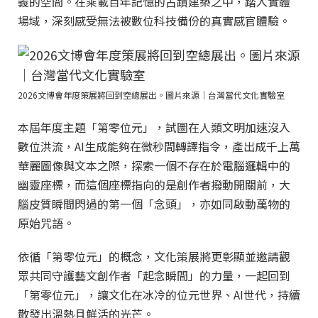
義的空間。在乘載百年記憶的古蹟建築之中，踏入實體
場域，深刻感受無法被數位科技備份的真實感官體驗。
2026文博會年度策展將回到空總展出。圖片來源｜台灣當代文化實驗室
本屆年度主題「第零位元」，試圖在人類文明加速沒入
數位洪流，AI生成能夠在微秒間轉譯指令，產出成千上萬
華麗圖像與文本之際，探索一個不存在於電腦邏輯中的
幽靈座標，而這個座標指向的是創作者撥動開關前，大
腦皮質瞬間閃過的第一個「念頭」，亦如同啟動萬物的
原始咒語。
依循「第零位元」的概念，文化策展將更彰顯並邀請觀
眾共同守護藝文創作者「起念瞬間」的力量，一起回到
「第零位元」，讓文化在冰冷的位元世界、AI世代，持續
散發出溫熱且鮮活的光芒。