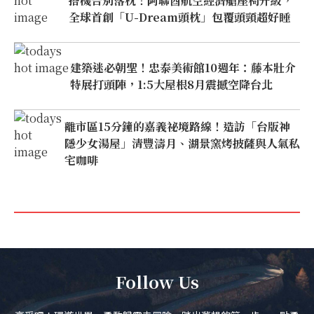
搭機告別落枕！阿聯酋航空經濟艙座椅升級，
全球首創「U-Dream頭枕」包覆頭頸超好睡
建築迷必朝聖！忠泰美術館10週年：藤本壯介
特展打頭陣，1:5大屋根8月震撼空降台北
離市區15分鐘的嘉義祕境路線！造訪「台版神
隱少女湯屋」清豐濤月、湖景窯烤披薩與人氣私
宅咖啡
Follow Us