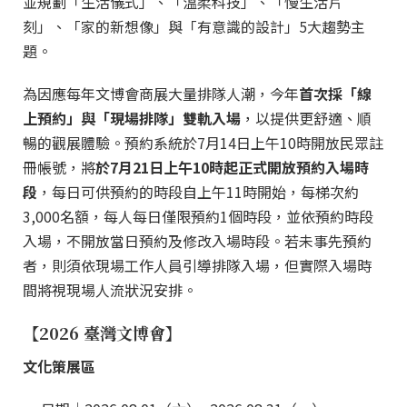
並規劃「生活儀式」、「溫柔科技」、「慢生活片
刻」、「家的新想像」與「有意識的設計」5大趨勢主
題。
為因應每年文博會商展大量排隊人潮，今年
首次採「線
上預約」與「現場排隊」雙軌入場
，以提供更舒適、順
暢的觀展體驗。預約系統於7月14日上午10時開放民眾註
冊帳號，將
於7月21日上午10時起正式開放預約入場時
段
，每日可供預約的時段自上午11時開始，每梯次約
3,000名額，每人每日僅限預約1個時段，並依預約時段
入場，不開放當日預約及修改入場時段。若未事先預約
者，則須依現場工作人員引導排隊入場，但實際入場時
間將視現場人流狀況安排。
【2026 臺灣文博會】
文化策展區