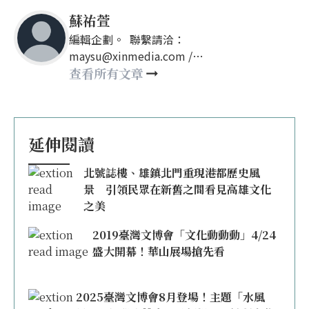
蘇祐萱
編輯企劃。 聯繫請洽：
maysu@xinmedia.com /
may860527@gmail.com
查看所有文章
延伸閱讀
北號誌樓、雄鎮北門重現港都歷史風
景 引領民眾在新舊之間看見高雄文化
之美
2019臺灣文博會「文化動動動」4/24
盛大開幕！華山展場搶先看
2025臺灣文博會8月登場！主題「水風