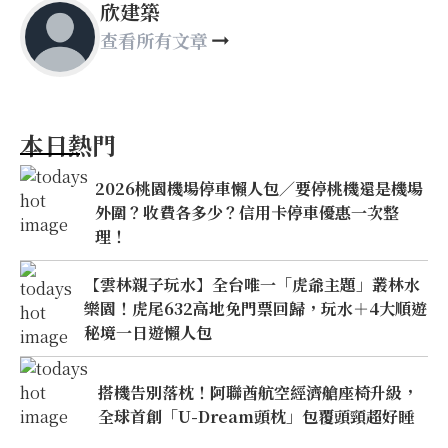
欣建築
查看所有文章
本日熱門
2026桃園機場停車懶人包／要停桃機還是機場
外圍？收費各多少？信用卡停車優惠一次整
理！
【雲林親子玩水】全台唯一「虎爺主題」叢林水
樂園！虎尾632高地免門票回歸，玩水＋4大順遊
秘境一日遊懶人包
搭機告別落枕！阿聯酋航空經濟艙座椅升級，
全球首創「U-Dream頭枕」包覆頭頸超好睡