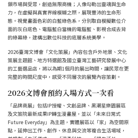
鎖市場與受眾，創造無限商機；人像勾勒出靈魂與生命
力，在虛擬與真實界線模糊之際，展現豐沛的生命形
態。視覺畫面色彩的白藍綠色系，分別取自模擬數位介
面的灰白底色、電腦藍白當機的電腦藍、影視合成去背
的綠幕綠，建構出數位科技的底層系統美學。
2026臺灣文博會「文化策展」內容包含戶外地景、文化
策展主題館、地方特選館及國立臺灣工藝研究發展中心
的工藝選品店，將以為期1個月的展出時間，讓民眾在更
完整的時間尺度中，感受不同層次的展覽內容策劃。
2026文博會預約入場方式一次看
「品牌商展」包括IP授權、文創品牌、黑潮星樂園展區
及文策院最新成果IP轉生漫畫屋，並以「未來日常式
Future Everyday」為主題，實體展區以「家」為空間原
點，延伸出工作、創作、休息與交流等複合生活場域，