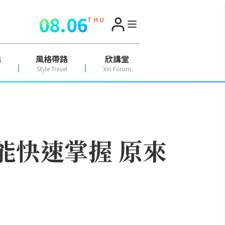
08.06
T H U
點
風格帶路
欣講堂
Style Travel
Xin Forum
也能快速掌握 原來