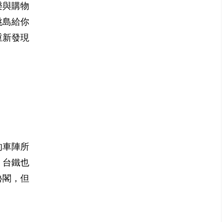
樂與購物
跳島給你
重新發現
的車陣所
，台鐵也
魯閣，但