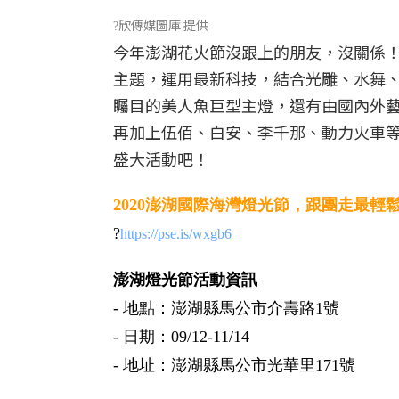
欣傳媒圖庫 提供
?
今年澎湖花火節沒跟上的朋友，沒關係！
主題，運用最新科技，結合光雕、水舞
矚目的美人魚巨型主燈，還有由國內外藝
再加上伍佰、白安、李千那、動力火車
盛大活動吧！
2020澎湖國際海灣燈光節，跟團走最輕
?
https://pse.is/wxgb6
澎湖燈光節活動資訊
- 地點：澎湖縣馬公市介壽路1號
- 日期：09/12-11/14
- 地址：澎湖縣馬公市光華里171號