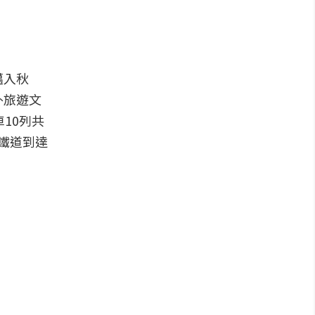
邁入秋
外旅遊文
10列共
鐵道到達