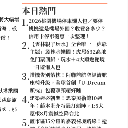
本日熱門
1
.
求將大幅增
2026桃園機場停車懶人包／要停
桃機還是機場外圍？收費各多少？
濱海，或
信用卡停車優惠一次整理！
補償！
2
.
【雲林親子玩水】全台唯一「虎爺
主題」叢林水樂園！虎尾632高地
免門票回歸，玩水＋4大順遊秘境
一日遊懶人包
3
.
搭機告別落枕！阿聯酋航空經濟艙
座椅升級，全球首創「U-Dream
頭枕」包覆頭頸超好睡
以搭乘國
4
.
建築迷必朝聖！忠泰美術館10週
以跳島旅
年：藤本壯介特展打頭陣，1:5大
出國，那
屋根8月震撼空降台北
5
.
離市區15分鐘的嘉義祕境路線！造