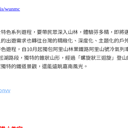
e.is/wunmc
士特色系列遊程，要帶民眾深入山林，體驗芬多精，即將
人的出遊需求也轉往台灣的精緻化、深度化、主題化的戶
色遊程，自10月起獨包阿里山林業鐵路阿里山號冷氣列車
至奮起湖路段，獨特的錐狀山形，經過「螺旋狀三迴旋」登山
賞獨特的鐵道景觀，還能遠眺嘉南風光。
xbnvv