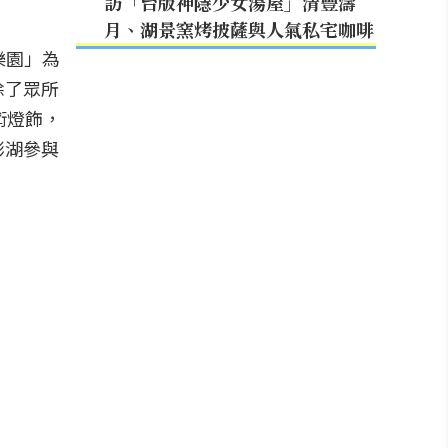
訪「台版神隱少女湯屋」清豐濤
月、湖景窯烤披薩與人氣私宅咖啡
樂園」為
除了眾所
術燈飾，
澎湖參與