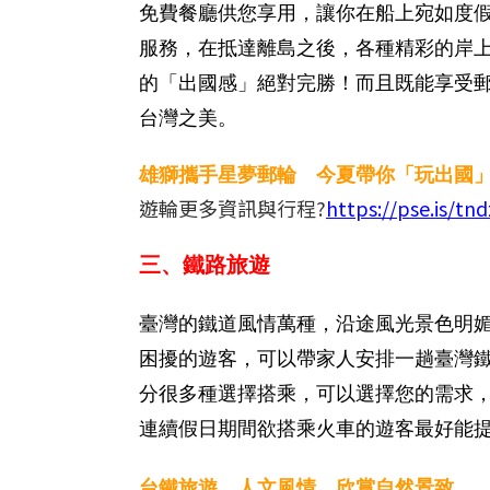
免費餐廳供您享用，讓你在船上宛如度
服務，在抵達離島之後，各種精彩的岸
的「出國感」絕對完勝！而且既能享受
台灣之美。
雄獅攜手星夢郵輪 今夏帶你「玩出國
遊輪更多資訊與行程?
https://pse.is/tn
三、鐵路旅遊
臺灣的鐵道風情萬種，沿途風光景色明
困擾的遊客，可以帶家人安排一趟臺灣
分很多種選擇搭乘，可以選擇您的需求
連續假日期間欲搭乘火車的遊客最好能
台鐵旅遊，人文風情，欣賞自然景致