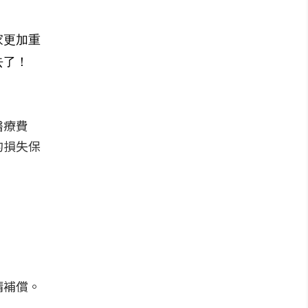
家更加重
去了！
醫療費
的損失保
請補償。