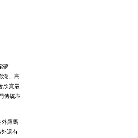
索夢
澎湖、高
會欣賞最
門傳統表
室外羅馬
另外還有