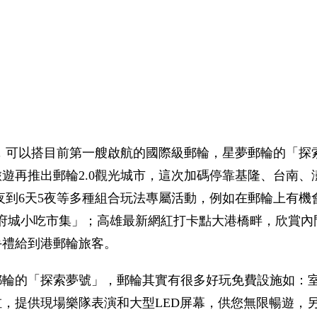
，可以搭目前第一艘啟航的國際級郵輪，星夢郵輪的「探
遊再推出郵輪2.0觀光城市，這次加碼停靠基隆、台南、
天3夜到6天5夜等多種組合玩法專屬活動，例如在郵輪上有機
府城小吃市集」；高雄最新網紅打卡點大港橋畔，欣賞內
手禮給到港郵輪旅客。
郵輪的「探索夢號」，郵輪其實有很多好玩免費設施如：
，提供現場樂隊表演和大型LED屏幕，供您無限暢遊，