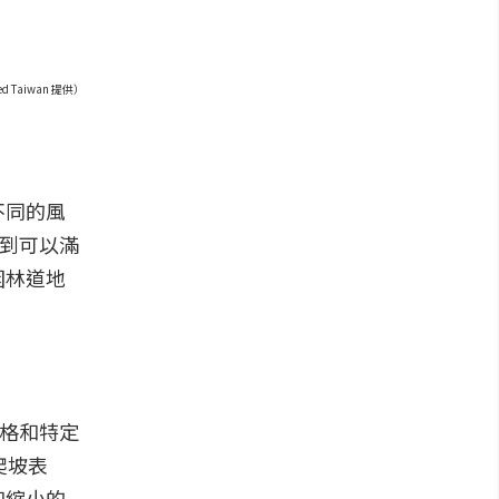
d Taiwan 提供）
不同的風
展到可以滿
困林道地
風格和特定
爬坡表
和縮小的