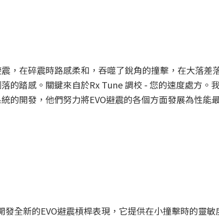
m後避震，在碎震時路感柔和，吞噬了銳角的撞擊，在大落差
踏感。關鍵來自於Rx Tune 調校 - 您的速度處方。
震系統的開發，他們努力將EVO避震的各個方面發展為性能
，開發全新的EVO避震槓桿表現，它提供在小撞擊時的靈敏