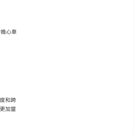
需擔心車
長度和跨
應更加靈