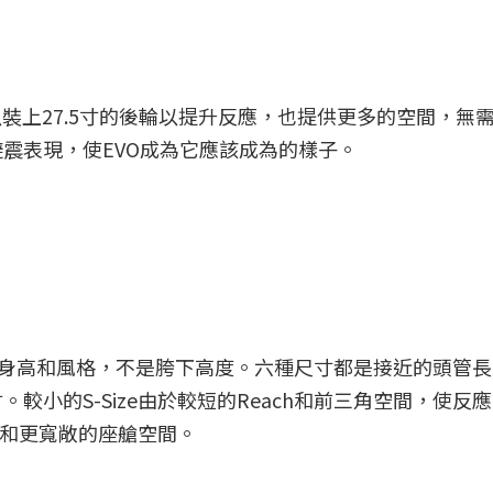
您可以裝上27.5寸的後輪以提升反應，也提供更多的空間，無
震表現，使EVO成為它應該成為的樣子。
；騎士身高和風格，不是胯下高度。六種尺寸都是接近的頭管
較小的S-Size由於較短的Reach和前三角空間，使反
定性和更寬敞的座艙空間。