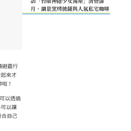
訪「台版神隱少女湯屋」清豐濤
月、湖景窯烤披薩與人氣私宅咖啡
一輛避震行
看起來才
帥啦！
也可以透過
很多可以讓
符合自己