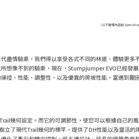
（以下報導內容由 Specialize
年代盡情騎乘，我們得以享受各式不同的林道、體驗更多
像不到的騎乘，現在，Stumpjumper EVO已經發
的操控、性能、調整性、以及優異的爬坡性能，當遇到艱
強大的Trail幾何設定。而它的可調節性，使您可以根據自己的
EVO樹立了現代Trail幾何的標竿，提供了DH性能以及靈活的
，優化了牽引和轉向控制。低五通設計、延長的頭管角度