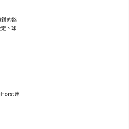
刁鑽的路
設定。球
orst連