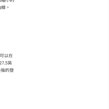
內線。
度可以在
7.5英
最強的登