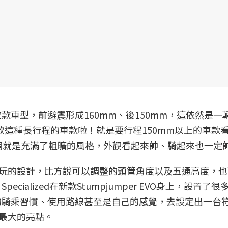
umper改款車型，前避震形成160mm、後150mm，這依然是
就喜歡這種長行程的車款啦！就是要行程150mm以上的車款
個就是充滿了粗曠的風格，外觀看起來帥、騎起來也一定
了更多好玩的設計，比方說可以調整的頭管角度以及五通高度，
ecialized在新款Stumpjumper EVO身上，設置了
的騎乘習慣、使用路線甚至是自己的感覺，去設定出一台
VO最大的亮點。