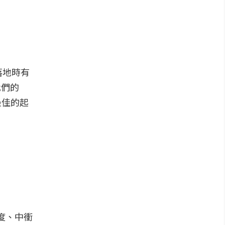
落地時有
我們的
最佳的起
度、中衝