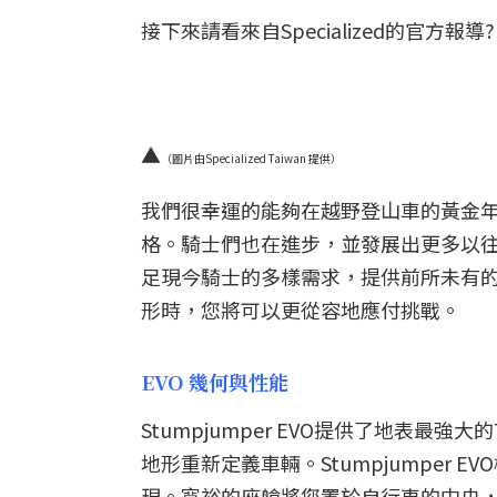
接下來請看來自Specialized的官方報導?
▲
（圖片由Specialized Taiwan 提供）
我們很幸運的能夠在越野登山車的黃金
格。騎士們也在進步，並發展出更多以往所想
足現今騎士的多樣需求，提供前所未有
形時，您將可以更從容地應付挑戰。
EVO 幾何與性能
Stumpjumper EVO提供了地表最
地形重新定義車輛。Stumpjumper 
現。寬裕的座艙將您置於自行車的中央