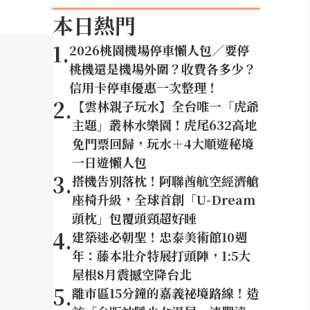
本日熱門
1
.
2026桃園機場停車懶人包／要停
桃機還是機場外圍？收費各多少？
信用卡停車優惠一次整理！
2
.
【雲林親子玩水】全台唯一「虎爺
主題」叢林水樂園！虎尾632高地
免門票回歸，玩水＋4大順遊秘境
一日遊懶人包
3
.
搭機告別落枕！阿聯酋航空經濟艙
座椅升級，全球首創「U-Dream
頭枕」包覆頭頸超好睡
4
.
建築迷必朝聖！忠泰美術館10週
年：藤本壯介特展打頭陣，1:5大
屋根8月震撼空降台北
5
.
離市區15分鐘的嘉義祕境路線！造