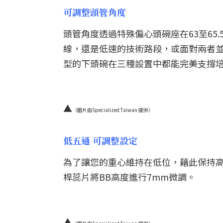
可調整頭管角度
頭管角度透過特殊偏心頭碗座在63至6
線，還是低速的技術路段，或面對兩者並
型的下頭碗在三種設置中都能完美支撐
▲
（圖片由Specialized Taiwan 提供）
低五通 可調整設定
為了讓您的重心維持在低位，藉此保持高穩
桿蕊片將BB高度進行7mm微調。
▲