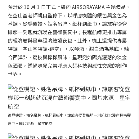
預計於 10 月 1 日正式上線的 AIRSORAYAMA 主題備品，
在空山基老師親自監修下，以呼應機體的銀色與金色為
基調。從登機證、姓名吊牌、紙杯到紙巾，讓旅客從登
機那一刻起就沉浸在藝術饗宴中；長程航線更推出專屬
的經濟艙與豪華經濟艙過夜包。此外，機上還提供專屬
特調「空山基特調-鏡空」，以琴酒、甜白酒為基底，融
合西洋梨、荔枝與檸檬風味，呈現宛如陽光灑落的淡金
色酒體，透過味覺完美呼應大師科技與感性交織的創作
世界。
從登機證、姓名吊牌、紙杯到紙巾，讓旅客從登機那一刻起就沉浸在藝術饗
宴中。圖片來源｜星宇航空