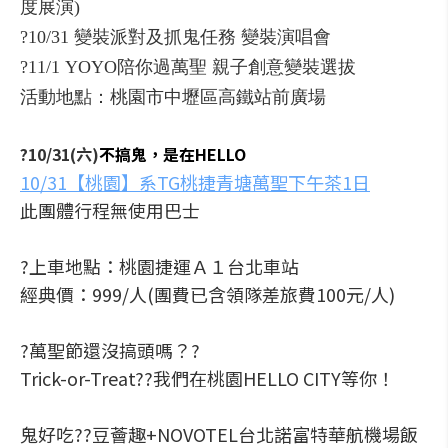
度展演)
?10/31 變裝派對及抓鬼任務 變裝演唱會
?11/1 YOYO陪你過萬聖 親子創意變裝選拔
活動地點：桃園市中壢區高鐵站前廣場
?10/31(六)
不搞鬼，是在HELLO
10/31【桃園】系TG桃捷青塘萬聖下午茶1日
此團體行程無使用巴士
?上車地點：桃園捷運Ａ１台北車站
經典價：999/人(團費已含領隊差旅費100元/人)
?萬聖節還沒搞頭嗎？?
Trick-or-Treat??我們在桃園HELLO CITY等你！
鬼好吃??豆薈趣+NOVOTEL台北諾富特華航機場飯