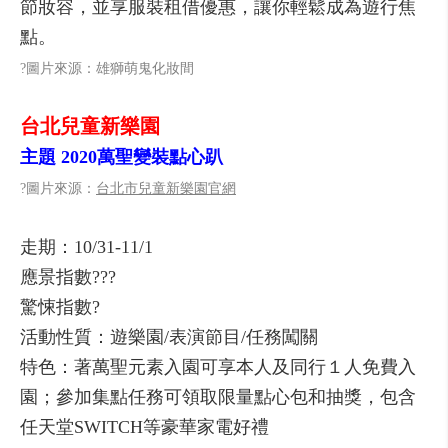
節妝容，並享服裝租借優惠，讓你輕鬆成為遊行焦
點。
?圖片來源：雄獅萌鬼化妝間
台北兒童新樂園
主題 2020萬聖變裝點心趴
?圖片來源：
台北市兒童新樂園官網
走期：10/31-11/1
應景指數???
驚悚指數?
活動性質：遊樂園/表演節目/任務闖關
特色：著萬聖元素入園可享本人及同行１人免費入
園；參加集點任務可領取限量點心包和抽獎，包含
任天堂SWITCH等豪華家電好禮