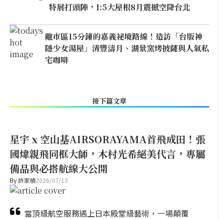
特展打頭陣，1:5大屋根8月震撼空降台北
離市區15分鐘的嘉義祕境路線！造訪「台版神
隱少女湯屋」清豐濤月、湖景窯烤披薩與人氣私
宅咖啡
接下篇文章
星宇 x 空山基AIRSORAYAMA首飛成田！張
國煒親飛同框大師，木村光希絕美代言，專屬
備品與必搭航線大公開
By
許家禎
2026/07/13
當頂級航空服務遇上日本殿堂級藝術，一場顛覆