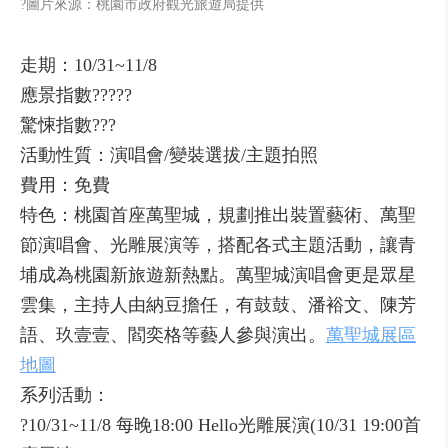
?圖片來源：桃園市政府觀光旅遊局提供
走期：10/31~11/8
應景指數?????
驚悚指數???
活動性質：演唱會/變裝選拔/主題拍照
費用：免費
特色：桃園首座萬聖城，規劃推出裝置藝術、萬聖
節演唱會、光雕展演等，搭配各式主題活動，讓青
埔成為桃園新旅遊新熱點。萬聖城演唱會更是眾星
雲集，主持人由納豆擔任，有鼓鼓、潘裕文、陳芳
語、玖壹壹、閻奕格等藝人參與演出。
萬聖城展區
地圖
系列活動：
?10/31~11/8 每晚18:00 Hello光雕展演(10/31 19:00首