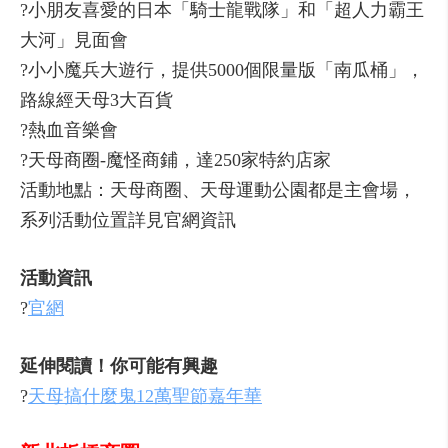
?小朋友喜愛的日本「騎士龍戰隊」和「超人力霸王
大河」見面會
?小小魔兵大遊行，提供5000個限量版「南瓜桶」，
路線經天母3大百貨
?熱血音樂會
?天母商圈-魔怪商鋪，達250家特約店家
活動地點：天母商圈、天母運動公園都是主會場，
系列活動位置詳見官網資訊
活動資訊
?
官網
延伸閱讀！你可能有興趣
?
天母搞什麼鬼12萬聖節嘉年華