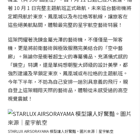
著 10 月 1 日完整主題航班正式啟航，未來這台藝術機將
定期飛航於東京、鳳凰城以及布拉格等航線，讓旅客在
這些絕美航點間，體驗最完整的星宇航空藝術特展！
這架閃耀著洗鍊金屬光澤的藝術機，不僅僅是一架客
機，更是將前衛藝術與極致服務完美結合的「空中藝
廊」。無論你是衝著超生火的專屬備品、充滿儀式感的
「鏡空」特調，還是單純想朝聖大師級的設計美學，都
強烈建議及早鎖定東京、鳳凰城或布拉格的主題航班。
今年下半年，不妨為自己安排一趟別具意義的飛行，親
自登上這架翱翔天際的藝術品，體驗從未感受過的高空
視覺震撼！
STARLUX AIRSORAYAMA 模型讓人好驚豔。圖片來源｜星宇航空