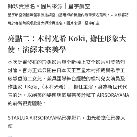
星宇航空張國煒董事長邀請空山基老師於機艙內親筆簽名落款，未來旅客將
可於客艙內親眼欣賞大師珍貴簽名。圖片來源｜星宇航空
亮點二：木村光希 Kōki, 擔任形象大
使，演繹未來美學
本次計畫發布的形象影片與全新機上安全影片引發熱烈
討論。官方正式公開由日本天王巨星木村拓哉與歌手工
藤靜香的二女兒、兼具國際舞台經驗的模特兒女演員及
作曲家「Kōki,（木村光希）」擔任主演，身為新世代代
表的她，以絕美的姿態與氣場完美詮釋了 AIRSORAYAMA
的前衛視覺體驗。
STARLUX AIRSORAYAMA形象影片，由光希擔任形象大
使