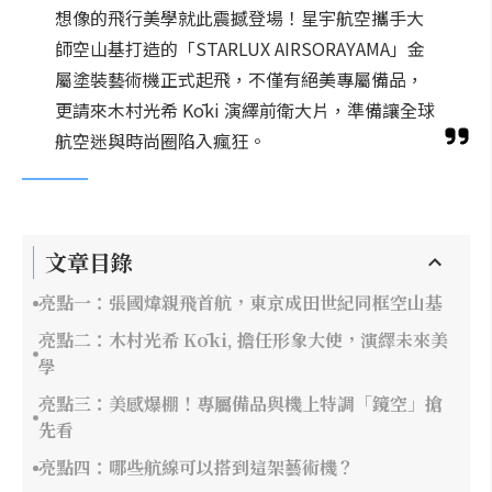
想像的飛行美學就此震撼登場！星宇航空攜手大
師空山基打造的「STARLUX AIRSORAYAMA」金
屬塗裝藝術機正式起飛，不僅有絕美專屬備品，
更請來木村光希 Kōki 演繹前衛大片，準備讓全球
航空迷與時尚圈陷入瘋狂。
文章目錄
亮點一：張國煒親飛首航，東京成田世紀同框空山基
亮點二：木村光希 Kōki, 擔任形象大使，演繹未來美
學
亮點三：美感爆棚！專屬備品與機上特調「鏡空」搶
先看
亮點四：哪些航線可以搭到這架藝術機？