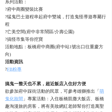
系列活動：
?府中商圈變裝比賽
?猛鬼巴士遊程串起府中雙城，打造鬼怪導遊專屬行
程
?亡美空間(府中非常鬧區/介壽公園)
?搞怪市集等你挖寶
活動地點：板橋府中商圈(府中站1號出口往重慶方
向)
活動資訊
?
FB粉專
搞鬼一整天也不累，超近飯店入住好方便
欲參加府中踩街活動的民眾，可參考雄獅推出「
萌
鬼化妝間
」專案活動：入住板橋凱撒大飯店、板橋
趣淘漫旅的房客，將有美妝網紅老師幫你打造萬聖