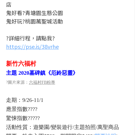
店
鬼好看?青塘園生態公園
鬼好玩?桃園萬聖城活動
?詳細行程，請點我?
https://pse.is/38vrhe
新竹六福村
主題 2020墓碑鎮《厄鈴惡靈》
?圖片來源：
六福村FB粉專
走期：9/26-11/1
應景指數????
驚悚指數?????
活動性質：遊樂園/變裝遊行/主題拍照/萬聖商品