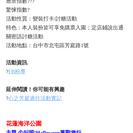
應景指數???
驚悚指數?
活動性質：變裝打卡/討糖活動
特色：本人裝扮皆可享免購票入園；定店鋪說出通
關密語討糖活動
活動地點：台中市北屯區芳庭路1號
活動資訊
?
FB粉專
延伸閱讀！你可能有興趣
?
心之芳庭過往活動實記
花蓮海洋公園
主題 尖叫吧!Halloween萬聖遊行