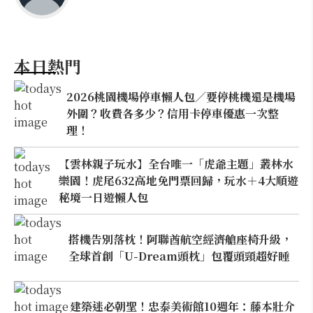
本日熱門
2026桃園機場停車懶人包／要停桃機還是機場
外圍？收費各多少？信用卡停車優惠一次整
理！
【雲林親子玩水】全台唯一「虎爺主題」叢林水
樂園！虎尾632高地免門票回歸，玩水＋4大順遊
秘境一日遊懶人包
搭機告別落枕！阿聯酋航空經濟艙座椅升級，
全球首創「U-Dream頭枕」包覆頭頸超好睡
建築迷必朝聖！忠泰美術館10週年：藤本壯介