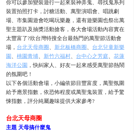
你可以參加變裝遊行一起來裝神弄鬼、尋找鬼系列
裝置拍照打卡，討糖活動、萬聖演唱會、唱跳劇
場、市集園遊會吃喝玩樂趣，還有遊樂園也祭出萬
聖主題趴及抽獎活動搶客，各大會場活動內容實在
太豐富了?欣台灣特搜全台最熱門的萬聖節活動會
場，
台北天母商圈
、
新北板橋商圈
、
台北兒童新樂
園
、
桃園青埔
、
新竹六福村
、
台中心之芳庭
、
花蓮
海洋公園
，快糾家人、好友一起來感受萬聖節熱鬧
的氛圍吧！
以下各個活動會場，小編依節目豐富度，萬聖氛圍
給予應景指數，依恐怖程度或萬聖鬼裝置，給予驚
悚指數，評分純屬趣味提供大家參考?
台北天母商圈
主題 天母搞什麼鬼