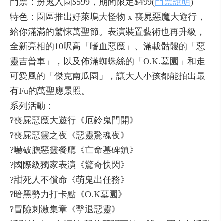
門票：扮鬼入園$599，期間限定$499(
門票說明
)
特色：園區推出好萊塢大怪物 x 喪屍惡魔大遊行，
給你滿滿的驚悚萬聖節。表演裝置藝術也再升級，
全新亮相的10呎高「嗜血惡魔」、滿載骷髏的「惡
靈吉普車」，以及佈滿蜘蛛絲的「O.K.墓園」和走
可愛風的「傑克南瓜園」，讓大人小孩都能拍出最
有Fu的萬聖應景照。
系列活動：
?喪屍惡魔大遊行《厄鈴鬼門開》
?喪屍惡靈之夜《惡靈驚魂夜》
?嚇破膽惡靈餐廳《亡命墓碑鎮》
?國際級獨家表演《驚奇快閃》
?甜死人不償命《萌鬼出任務》
?暗黑勢力打卡點《O.K墓園》
?冒險刺激集章《擊退惡靈》