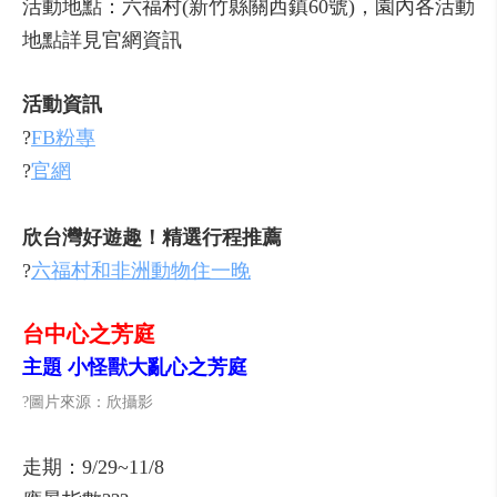
活動地點：六福村(新竹縣關西鎮60號)，園內各活動
地點詳見官網資訊
活動資訊
?
FB粉專
?
官網
欣台灣好遊趣！精選行程推薦
?
六福村和非洲動物住一晚
台中心之芳庭
主題 小怪獸大亂心之芳庭
?圖片來源：欣攝影
走期：9/29~11/8