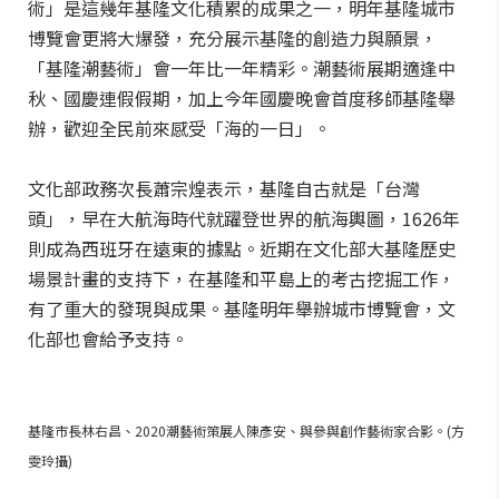
術」是這幾年基隆文化積累的成果之一，明年基隆城市
博覽會更將大爆發，充分展示基隆的創造力與願景，
「基隆潮藝術」會一年比一年精彩。潮藝術展期適逢中
秋、國慶連假假期，加上今年國慶晚會首度移師基隆舉
辦，歡迎全民前來感受「海的一日」。
文化部政務次長蕭宗煌表示，基隆自古就是「台灣
頭」，早在大航海時代就躍登世界的航海輿圖，1626年
則成為西班牙在遠東的據點。近期在文化部大基隆歷史
場景計畫的支持下，在基隆和平島上的考古挖掘工作，
有了重大的發現與成果。基隆明年舉辦城市博覽會，文
化部也會給予支持。
基隆市長林右昌、2020潮藝術策展人陳彥安、與參與創作藝術家合影。(方
雯玲攝)