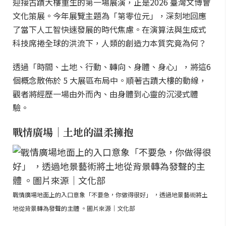
迎接古蹟大樓重生的第一場展演，正是2026 臺灣文博會
文化策展。今年展覽主題為「第零位元」，深刻地回應
了當下人工智快速發展的時代焦慮。在演算法與生成式
科技席捲全球的洪流下，人類的創造力本質究竟為何？
透過「時間、土地、行動、轉向、身體、身心」，將這6
個概念散佈於 5 大展區布局中。順著古蹟大樓的動線，
觀者將經歷一場由外而內、由身體到心靈的沉浸式體
驗。
戰情廣場｜土地的溫柔擁抱
戰情廣場地面上的入口意象「不要急，你做得很好」 ，透過地景藝術將土
地從背景轉為發聲的主體 。圖片來源｜文化部