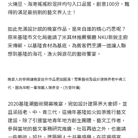
火燒豆、海港搖搖粉混拌均勻入口品嘗，創意100分，難
得的滿足最挑剔的藝文界人士！
如此充滿設計感的晚宴作品，是來自誰的精心巧思呢？
原來基隆市文化局邀請了米其林推薦餐廳 NKU新銳主廚
宋傳薪，以基隆食材為基底，為賓客們烹調一道讓人聯
想到基隆的海花、漁火與浪花的藝術饗宴。
晚宴人的參與讓晚宴這件作品更加圓滿！聚集藝術及設計建築界老中青三
代，圖為年輕一輩策展人陳彥安。(方雯玲攝)
2020基隆潮藝術開幕晚宴，宛如設計建築界大會師，並
且涵括老、中、青三代，這幾年基隆如火如荼進行藝文
建設，除了引援當地青年地方創生團體、藝文工作者，
參與當地的藝文事務研究推廣、社區再造之外，也邀請
一些藝術、設計、建築圈人士共襄盛舉，在這場盛宴