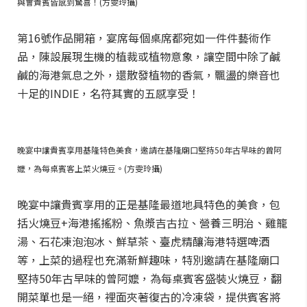
與會貴賓皆感到驚喜！(方雯玲攝)
第16號作品開箱，宴席每個桌席都宛如一件件藝術作
品，陳設展現生機的植裁或植物意象，讓空間中除了鹹
鹹的海港氣息之外，還散發植物的香氣，飄盪的樂音也
十足的INDIE，名符其實的五感享受！
晚宴中讓貴賓享用基隆特色美食，邀請在基隆廟口堅持50年古早味的曾阿
嬤，為每桌賓客上菜火燒豆。(方雯玲攝)
晚宴中讓貴賓享用的正是基隆最道地具特色的美食，包
括火燒豆+海港搖搖粉、魚漿吉古拉、營養三明治、雞籠
湯、石花凍泡泡冰、鮮草茶、臺虎精釀海港特選啤酒
等，上菜的過程也充滿新鮮趣味，特別邀請在基隆廟口
堅持50年古早味的曾阿嬤，為每桌賓客盛裝火燒豆，翻
開菜單也是一絕，裡面夾著復古的冷凍袋，提供賓客將