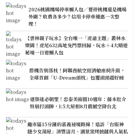
2026桃園機場停車懶人包／要停桃機還是機場
外圍？收費各多少？信用卡停車優惠一次整
理！
【雲林親子玩水】全台唯一「虎爺主題」叢林水
樂園！虎尾632高地免門票回歸，玩水＋4大順遊
秘境一日遊懶人包
搭機告別落枕！阿聯酋航空經濟艙座椅升級，
全球首創「U-Dream頭枕」包覆頭頸超好睡
建築迷必朝聖！忠泰美術館10週年：藤本壯介
特展打頭陣，1:5大屋根8月震撼空降台北
離市區15分鐘的嘉義祕境路線！造訪「台版神
隱少女湯屋」清豐濤月、湖景窯烤披薩與人氣私