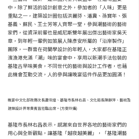
中，除了鮮活的設計創意之外，參加者的「人味」更是
重點之一，建築設計圈包括洪麗芬、潘冀、孫寶年、張
基義、蘇民、王士芳等人齊聚一堂，參與潮藝術的藝術
家們，從資深前輩也是威尼斯雙年展出傑出藝術家吳天
章，到年輕一輩例如策展人陳彥安所屬的「沿岸製作」
團隊，一群曾在荷蘭學設計的年輕人，大家都在基隆正
濱漁港充滿「潮」味的宴會中，享用以新潮手法包裝的
基隆古早味美食，不同世代的藝術與設計工作者，也藉
此機會互動交流，人的參與讓晚宴這件作品更加圓滿！
晚宴中文化部政務次長蕭宗煌、基隆市長林右昌、文化局長陳靜萍、藝術及
建築設計界等貴賓皆蒞臨出席。(方雯玲攝)
基隆市長林右昌表示，感謝來自世界各地的藝術家們的
用心與全新觀點，讓基隆「越夜越美麗」，「基隆潮藝