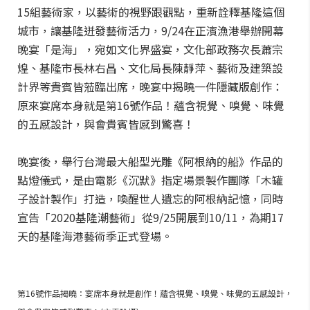
15組藝術家，以藝術的視野跟觀點，重新詮釋基隆這個
城市，讓基隆迸發藝術活力，9/24在正濱漁港舉辦開幕
晚宴「是海」，宛如文化界盛宴，文化部政務次長蕭宗
煌、基隆市長林右昌、文化局長陳靜萍、藝術及建築設
計界等貴賓皆蒞臨出席，晚宴中揭曉一件隱藏版創作：
原來宴席本身就是第16號作品！蘊含視覺、嗅覺、味覺
的五感設計，與會貴賓皆感到驚喜！
晚宴後，舉行台灣最大船型光雕《阿根納的船》作品的
點燈儀式，是由電影《沉默》指定場景製作團隊「木罐
子設計製作」打造，喚醒世人遺忘的阿根納記憶，同時
宣告「2020基隆潮藝術」從9/25開展到10/11，為期17
天的基隆海港藝術季正式登場。
第16號作品揭曉：宴席本身就是創作！蘊含視覺、嗅覺、味覺的五感設計，