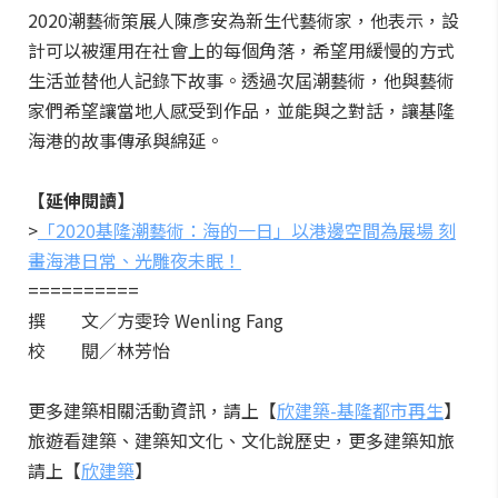
2020潮藝術策展人陳彥安為新生代藝術家，他表示，設
計可以被運用在社會上的每個角落，希望用緩慢的方式
生活並替他人記錄下故事。透過次屆潮藝術，他與藝術
家們希望讓當地人感受到作品，並能與之對話，讓基隆
海港的故事傳承與綿延。
【延伸閱讀】
>
「2020基隆潮藝術：海的一日」以港邊空間為展場 刻
畫海港日常、光雕夜未眠！
==========
撰 文／方雯玲 Wenling Fang
校 閱／林芳怡
更多建築相關活動資訊，請上【
欣建築-基隆都市再生
】
旅遊看建築、建築知文化、文化說歷史，更多建築知旅
請上【
欣建築
】