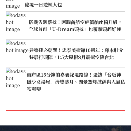
秘境一日遊懶人包
搭機告別落枕！阿聯酋航空經濟艙座椅升級，
全球首創「U-Dream頭枕」包覆頭頸超好睡
建築迷必朝聖！忠泰美術館10週年：藤本壯介
特展打頭陣，1:5大屋根8月震撼空降台北
離市區15分鐘的嘉義祕境路線！造訪「台版神
隱少女湯屋」清豐濤月、湖景窯烤披薩與人氣私
宅咖啡