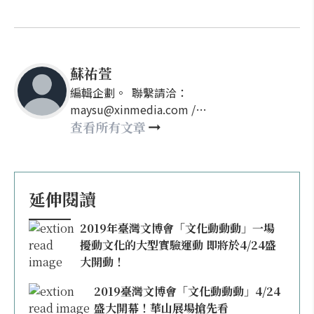
蘇祐萱
編輯企劃。 聯繫請洽：
maysu@xinmedia.com /
may860527@gmail.com
查看所有文章
延伸閱讀
2019年臺灣文博會「文化動動動」一場
擾動文化的大型實驗運動 即將於4/24盛
大開動！
2019臺灣文博會「文化動動動」4/24
盛大開幕！華山展場搶先看