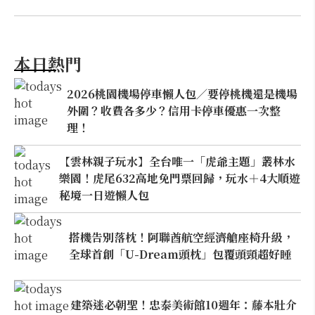
本日熱門
2026桃園機場停車懶人包／要停桃機還是機場
外圍？收費各多少？信用卡停車優惠一次整
理！
【雲林親子玩水】全台唯一「虎爺主題」叢林水
樂園！虎尾632高地免門票回歸，玩水＋4大順遊
秘境一日遊懶人包
搭機告別落枕！阿聯酋航空經濟艙座椅升級，
全球首創「U-Dream頭枕」包覆頭頸超好睡
建築迷必朝聖！忠泰美術館10週年：藤本壯介