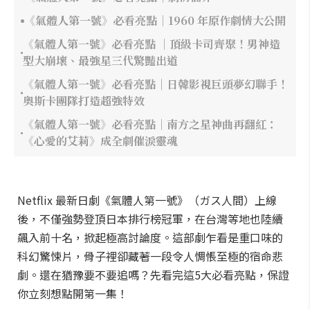
《氣體人第一號》必看亮點｜1960 年原作劇情大公開
《氣體人第一號》必看亮點 ｜頂級卡司齊聚！男神造
型大崩壞、最強星三代驚豔出道
《氣體人第一號》必看亮點｜日韓影視巨頭夢幻聯手！
奧斯卡團隊打造超強特效
《氣體人第一號》必看亮點｜南方之星神曲再翻紅：
《心愛的艾莉》成全劇催淚靈魂
Netflix 最新日劇《氣體人第一號》（ガス人間）上線
後，不僅強勢登頂日本排行榜冠軍，在台灣等地也陸續
飆入前十名，掀起極高討論度。這部劇乍看是重口味的
科幻驚悚片，骨子裡卻藏著一段令人惆悵至極的宿命悲
劇。還在猶豫要不要追嗎？先看完這5大必看亮點，保證
你立刻想點開第一集！