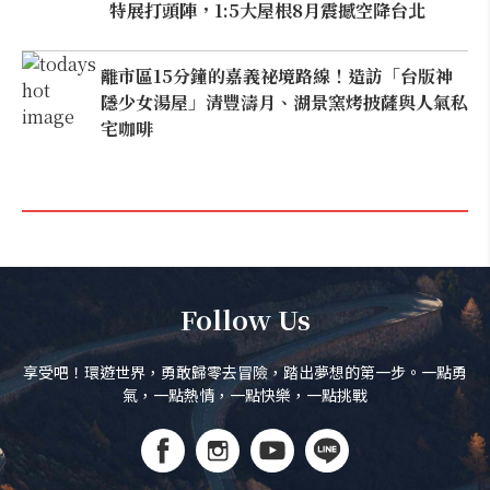
特展打頭陣，1:5大屋根8月震撼空降台北
離市區15分鐘的嘉義祕境路線！造訪「台版神
隱少女湯屋」清豐濤月、湖景窯烤披薩與人氣私
宅咖啡
Follow Us
享受吧！環遊世界，勇敢歸零去冒險，踏出夢想的第一步。一點勇
氣，一點熱情，一點快樂，一點挑戰