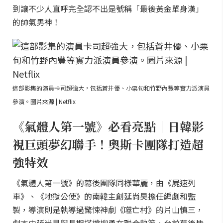
到讓不少人直呼完全認不出是號稱「最後黃金單身漢」
的帥氣男神！
這部影集的演員卡司超強大，包括蒼井優、小栗旬和竹野內豐等實力派演員
參演。圖片來源 | Netflix
《氣體人第一號》必看亮點｜日韓影
視巨頭夢幻聯手！奧斯卡團隊打造超
強特效
《氣體人第一號》的幕後團隊同樣華麗，由《屍速列
車》、《地獄公使》的南韓主創延尚昊擔任編劇和監
製，導演則是執導過驚悚神劇《噬亡村》的片山慎三，