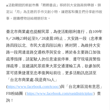
▴
活動期間的新創市集「顆顆書店」移師到大安路兩側舉辦，鎖
定以「月」為主題的手作文創小物，讓遊客和攤主們分享創作故
事，選購禮物送給親朋好友。
臺北市商業處也提醒民眾，為使活動順利進行，自109年
9／26晚23時起至9／28凌晨1時止，大安路一段（忠孝東
路四段以北、市民大道四段以南）將封閉，為維持大安
路一段周邊道路交通秩序與安全，將於各主要路口加強
疏導指揮，請駕駛人勿任意違規停車、遵守現場員警指
揮疏導，並建議民眾搭乘大眾交通運輸工具，欲參加民
眾可搭乘捷運至忠孝復興站前往，更多活動訊息請至
「台北市商業處-我是商Ya人」
(
https://www.facebook.com/tcooc/
)與「台北東區混有意思」
FB粉絲團（
https://www.facebook.com/eastdistrictplus/
）查
詢！