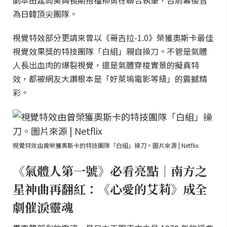
劇本由延尚昊與長期搭檔柳勇在聯合執筆，台前幕後皆
為日韓頂尖團隊。
視覺特效部分更請來曾以《哥吉拉-1.0》榮獲奧斯卡最佳
視覺效果獎的特技團隊「白組」親自操刀。不管是氣體
人長出血肉的爆裂視覺，還是氣體穿梭實景的擬真特
效，都被網友大讚根本是「好萊塢電影等級」的震撼精
彩。
視覺特效由曾榮獲奧斯卡的特技團隊「白組」操刀。圖片來源 | Netflix
《氣體人第一號》必看亮點｜南方之
星神曲再翻紅：《心愛的艾莉》成全
劇催淚靈魂