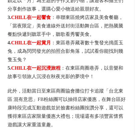
鎖定以「月」為主題的手作文創小物，讓遊客和攤主們
分享創作故事，選購心愛小物送給親朋好友。
3.
CHILL在一起饗食
：串聯東區燒烤店家及美食餐廳，
「當夜限定」美食連線外送封街活動舞台區，把熱騰騰
餐點快遞到聽眾手中，聽歌看秀饗美食。
4.
CHILL在一起賞月
：東區巷弄藏著數十隻發光搗蛋玉
兔，成為閃閃發光的拍照合影角落，試試看你能找到幾
隻玉兔？
5.
CHILL在一起沉浸旅程
：在東區商圈巷弄，以音樂和
故事引領旅人沉浸在秋夜光影的夢境中！
此外，活動當日至東區商圈協會攤位打卡追蹤「台北東
區 混有意思」FB粉絲團可以抽得店家優惠，在舞台區好
康時段完成互動遊戲並於臉書粉絲團按讚分享，還可以
獲得東區店家限量優惠大禮包；現場還有多項豐富懷舊
遊戲讓大家重溫童趣。