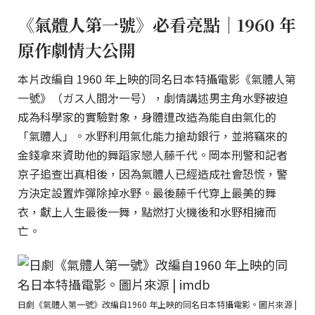
《氣體人第一號》必看亮點｜1960 年
原作劇情大公開
本片改編自 1960 年上映的同名日本特攝電影《氣體人第
一號》（ガス人間㐧一号），劇情講述男主角水野被迫
成為科學家的實驗對象，身體遭改造為能自由氣化的
「氣體人」。水野利用氣化能力搶劫銀行，並將竊來的
金錢拿來資助他的舞蹈家戀人藤千代。岡本刑警和記者
京子追查出真相後，因為氣體人已經造成社會恐慌，警
方決定設置炸彈除掉水野。最後藤千代穿上最美的舞
衣，獻上人生最後一舞，點燃打火機後和水野相擁而
亡。
日劇《氣體人第一號》改編自1960 年上映的同名日本特攝電影。圖片來源 |