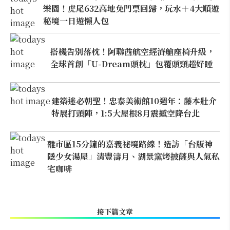
樂園！虎尾632高地免門票回歸，玩水＋4大順遊
秘境一日遊懶人包
搭機告別落枕！阿聯酋航空經濟艙座椅升級，
全球首創「U-Dream頭枕」包覆頭頸超好睡
建築迷必朝聖！忠泰美術館10週年：藤本壯介
特展打頭陣，1:5大屋根8月震撼空降台北
離市區15分鐘的嘉義祕境路線！造訪「台版神
隱少女湯屋」清豐濤月、湖景窯烤披薩與人氣私
宅咖啡
接下篇文章