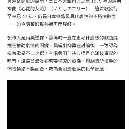
貫穿整部劇的靈魂，是日本天團南方之星 1979 年的經典
神曲《心愛的艾莉》（いとしのエリー）。這首歌發行
至今已 47 年，仍是日本樂壇最具代表性的不朽情歌之
一，如今隨著影集熱播再度爆紅。
製作人延尚昊透露，籌備時一直在思考什麼樣的歌曲能
擔任推動劇情的關鍵，與編劇柳勇在討論後，一致認為
這首歌是不二之選。主唱桑田佳祐沙啞且充滿故事感的
嗓音，讓這首浪漫卻略帶傷感的旋律，與劇情所堆疊的
惆悵情緒不謀而合，成為全劇最催淚的化學反應。