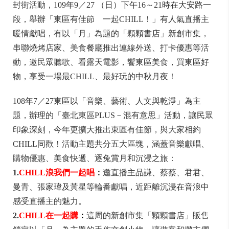
封街活動，109年9／27 （日）下午16～21時在大安路一
段，舉辦「東區有佳節 一起CHILL！」有人氣直播主
暖情獻唱，有以「月」為題的「顆顆書店」新創市集，
串聯燒烤店家、美食餐廳推出連線外送、打卡優惠等活
動，邀民眾聽歌、看露天電影，饗東區美食，買東區好
物，享受一場最CHILL、最好玩的中秋月夜！
108年7／27東區以「音樂、藝術、人文與乾淨」為主
題，辦理的「臺北東區PLUS－混有意思」活動，讓民眾
印象深刻，今年更擴大推出東區有佳節，與大家相約
CHILL同歡！活動主題共分五大區塊，涵蓋音樂獻唱、
購物優惠、美食快遞、逐兔賞月和沉浸之旅：
1.
CHILL浪我們一起唱
：
邀直播主品謙、蔡蔡、君君、
曼青、張家瑋及黃星等輪番獻唱，近距離沉浸在音浪中
感受直播主的魅力。
2.
CHILL在一起購
：
這周的新創市集「顆顆書店」販售