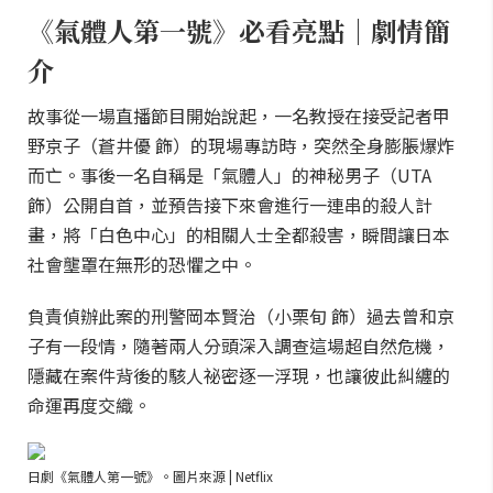
《氣體人第一號》必看亮點｜劇情簡
介
故事從一場直播節目開始說起，一名教授在接受記者甲
野京子（蒼井優 飾）的現場專訪時，突然全身膨脹爆炸
而亡。事後一名自稱是「氣體人」的神秘男子（UTA
飾）公開自首，並預告接下來會進行一連串的殺人計
畫，將「白色中心」的相關人士全都殺害，瞬間讓日本
社會壟罩在無形的恐懼之中。
負責偵辦此案的刑警岡本賢治（小栗旬 飾）過去曾和京
子有一段情，隨著兩人分頭深入調查這場超自然危機，
隱藏在案件背後的駭人祕密逐一浮現，也讓彼此糾纏的
命運再度交織。
日劇《氣體人第一號》。圖片來源 | Netflix