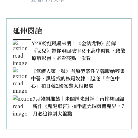
延伸閱讀
Y2K粉紅風暴來襲！《金法尤物》前傳
《艾兒》帶你重回法律女王高中時期，致敬
原版彩蛋、必看亮點一次看
《氣體人第一號》有原型案件？韓版納粹集
中營、黑道找的核電奴隸，起底「白色中
心」和日韓2慘案驚人相似處
7月韓劇推薦｜未開播先封神！南柱赫回歸
新作《鬼謎東宮》攜手盧允瑞勇闖鬼界，7
月必追神劇大盤點