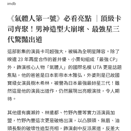
imdb
《氣體人第一號》必看亮點 ｜頂級卡
司齊聚！男神造型大崩壞、最強星三
代驚豔出道
這部影集的演員卡司超強大，被稱為全明星陣容。除了
暌違 23 年再度合作的蒼井優、小栗旬組成「最強 CP」
外，飾演核心人物「氣體人」的國際名模 UTA 更是話題
焦點，他的爸爸是日本影帝本木雅弘，外婆則是已故國
寶級女演員樹木希林，被譽為日本最強最帥星三代！雖
然這是他的演員出道作，仍然展現出亮眼演技，令人期
待。
其他還有廣瀨鈴、林遣都、竹野內豐等實力派演員加
盟，竹野內豐這次更是破格出演，以凸額頭、無眉、油
頭長髮的破壞性造型亮相，飾演劇中反派黑道，反差大