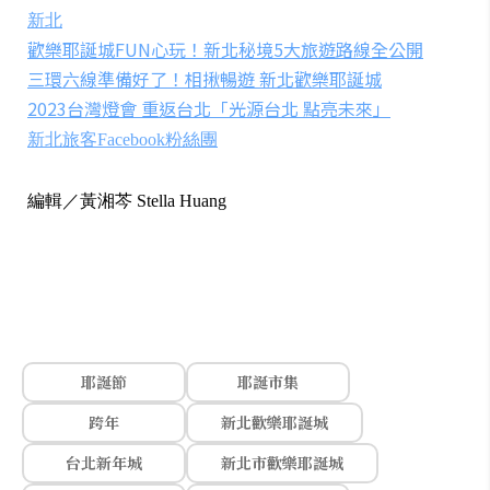
新北
歡樂耶誕城FUN心玩！新北秘境5大旅遊路線全公開
三環六線準備好了！相揪暢遊 新北歡樂耶誕城
2023台灣燈會 重返台北「光源台北 點亮未來」
新北旅客Facebook粉絲團
編輯／黃湘芩 Stella Huang
耶誕節
耶誕市集
跨年
新北歡樂耶誕城
台北新年城
新北市歡樂耶誕城