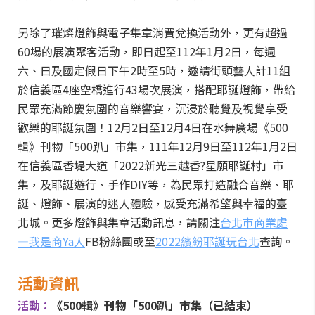
另除了璀燦燈飾與電子集章消費兌換活動外，更有超過
60場的展演聚客活動，即日起至112年1月2日，每週
六、日及國定假日下午2時至5時，邀請街頭藝人計11組
於信義區4座空橋進行43場次展演，搭配耶誕燈飾，帶給
民眾充滿節慶氛圍的音樂響宴，沉浸於聽覺及視覺享受
歡樂的耶誕氛圍！12月2日至12月4日在水舞廣場《500
輯》刊物「500趴」市集，111年12月9日至112年1月2日
在信義區香堤大道「2022新光三越香?星願耶誕村」市
集，及耶誕遊行、手作DIY等，為民眾打造融合音樂、耶
誕、燈飾、展演的迷人體驗，感受充滿希望與幸福的臺
北城。更多燈飾與集章活動訊息，請關注
台北市商業處
—我是商Ya人
FB粉絲團或至
2022繽紛耶誕玩台北
查詢。
活動資訊
活動：
《500輯》刊物「500趴」市集（已結束）