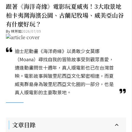
跟著《海洋奇緣》電影玩夏威夷！3大取景地
柏卡夷灣海濱公園、古蘭尼牧場、威美亞山谷
有什麼好玩？
By
林芳如
2026/07/09
迪士尼動畫《海洋奇緣》以勇敢少女莫娜
（Moana）尋找自我的冒險故事受到觀眾喜愛，
適逢動畫問世十週年，真人版電影也已在台灣首
映。電影故事與玻里尼西亞文化緊密相連，而夏
威夷群島身為玻里尼西亞文化圈的一部分，也是
真人版電影的主要取景地。
文章目錄