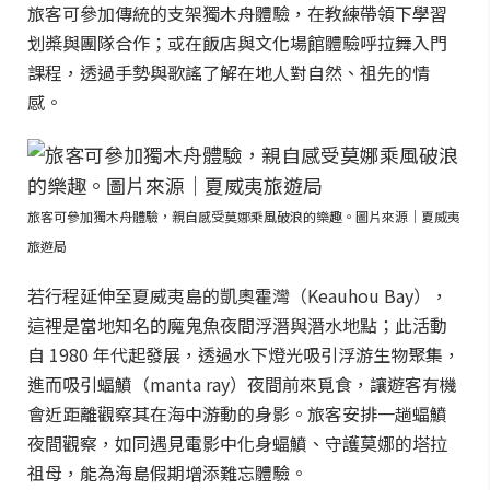
旅客可參加傳統的支架獨木舟體驗，在教練帶領下學習
划槳與團隊合作；或在飯店與文化場館體驗呼拉舞入門
課程，透過手勢與歌謠了解在地人對自然、祖先的情
感。
旅客可參加獨木舟體驗，親自感受莫娜乘風破浪的樂趣。圖片來源｜夏威夷
旅遊局
若行程延伸至夏威夷島的凱奧霍灣（Keauhou Bay），
這裡是當地知名的魔鬼魚夜間浮潛與潛水地點；此活動
自 1980 年代起發展，透過水下燈光吸引浮游生物聚集，
進而吸引蝠鱝（manta ray）夜間前來覓食，讓遊客有機
會近距離觀察其在海中游動的身影。旅客安排一趟蝠鱝
夜間觀察，如同遇見電影中化身蝠鱝、守護莫娜的塔拉
祖母，能為海島假期增添難忘體驗。