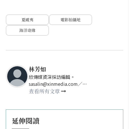
夏威夷
電影拍攝地
海洋奇緣
林芳如
欣傳媒資深採訪編輯。
sasalin@xinmedia.com／
happy21917@gmail.com
查看所有文章
延伸閱讀