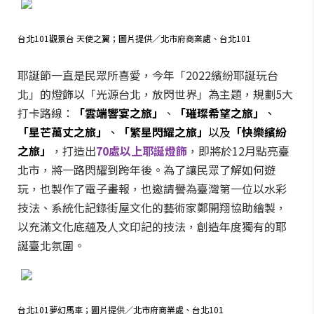
台北101觀景台 天使之翼；圖片提供／北市府商業處、台北101
耶誕節一直是民眾所喜愛，今年「2022繽紛耶誕玩台
北」的燈飾以「光源台北，放閃世界」為主題，規劃5大
打卡路線：
「雲端響宴之旅」
、
「璀璨希望之旅」
、
「星芒萬丈之旅」
、
「繁星閃耀之旅」
以及
「快樂繽紛
之旅」
，打造出
70處以上耶誕燈飾
，即將於12月點亮臺
北市，將一路閃耀到跨年後。為了讓民眾了解如何遊
玩，也製作了電子畫報，也邀請譽為臺灣第一位以水彩
技法、系統化記錄街屋文化的藝術家鄭開翔協助繪製，
以充滿文化底蘊及人文印記的技法，創造年度獨有的耶
誕臺北氛圍。
台北101夢幻馬車；圖片提供／北市府商業處、台北101