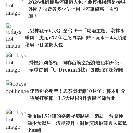
2026桃園機場停車懶人包／要停桃機還是機場
外圍？收費各多少？信用卡停車優惠一次整
理！
【雲林親子玩水】全台唯一「虎爺主題」叢林水
樂園！虎尾632高地免門票回歸，玩水＋4大順遊
秘境一日遊懶人包
搭機告別落枕！阿聯酋航空經濟艙座椅升級，
全球首創「U-Dream頭枕」包覆頭頸超好睡
建築迷必朝聖！忠泰美術館10週年：藤本壯介
特展打頭陣，1:5大屋根8月震撼空降台北
離市區15分鐘的嘉義祕境路線！造訪「台版神
隱少女湯屋」清豐濤月、湖景窯烤披薩與人氣私
宅咖啡