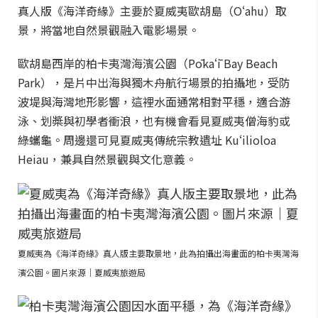
真人版《海洋奇緣》主要於夏威夷歐胡島（Oʻahu）取
景，將當地自然景觀融入電影場景。
歐胡島西岸的柏卡夷灣海濱公園（Pōkaʻī Bay Beach
Park），是片中出海與獨木舟航行場景的拍攝地，受防
波堤與海灣地形影響，這裡水面通常相對平穩，適合游
泳、划槳與初學者衝浪，也有機會看見夏威夷僧海豹或
綠蠵龜。周邊還可見夏威夷傳統宗教遺址 Kuʻilioloa
Heiau，兼具自然景觀與文化意義。
夏威夷為《海洋奇緣》真人版主要取景地，此為拍攝出海畫面的柏卡夷灣海
濱公園。圖片來源｜夏威夷旅遊局