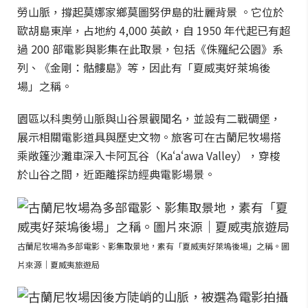
勞山脈，撐起莫娜家鄉莫圖努伊島的壯麗背景 。它位於
歐胡島東岸，占地約 4,000 英畝，自 1950 年代起已有超
過 200 部電影與影集在此取景，包括《侏羅紀公園》系
列、《金剛：骷髏島》等，因此有「夏威夷好萊塢後
場」之稱。
園區以科奧勞山脈與山谷景觀聞名，並設有二戰碉堡，
展示相關電影道具與歷史文物。旅客可在古蘭尼牧場搭
乘敞篷沙灘車深入卡阿瓦谷（Kaʻaʻawa Valley），穿梭
於山谷之間，近距離探訪經典電影場景。
古蘭尼牧場為多部電影、影集取景地，素有「夏威夷好萊塢後場」之稱。圖
片來源｜夏威夷旅遊局