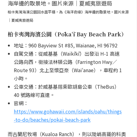
柏卡夷灣海濱公園因水面平穩，為《海洋奇緣》海岸邊的取景地。圖片來源
｜夏威夷旅遊局
柏卡夷灣海濱公園（Pōkaʻī Bay Beach Park）
地址：960 Bayview St #85, Waianae, HI 96792
自駕交通：從威基基（Waikīkī）出發沿 H-1 高速
公路向西，銜接法林頓公路（Farrington Hwy／
Route 93）北上至懷亞奈（Waiʻanae），車程約 1
小時。
公車交通：於威基基搭乘歐胡島公車（TheBus）
40 號路線可直達。
官網：
https://www.gohawaii.com/islands/oahu/things
-to-do/beaches/pokai-beach-park
而古蘭尼牧場（Kualoa Ranch），則以陡峭高聳的科奧