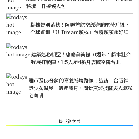
秘境一日遊懶人包
搭機告別落枕！阿聯酋航空經濟艙座椅升級，
全球首創「U-Dream頭枕」包覆頭頸超好睡
建築迷必朝聖！忠泰美術館10週年：藤本壯介
特展打頭陣，1:5大屋根8月震撼空降台北
離市區15分鐘的嘉義祕境路線！造訪「台版神
隱少女湯屋」清豐濤月、湖景窯烤披薩與人氣私
宅咖啡
接下篇文章