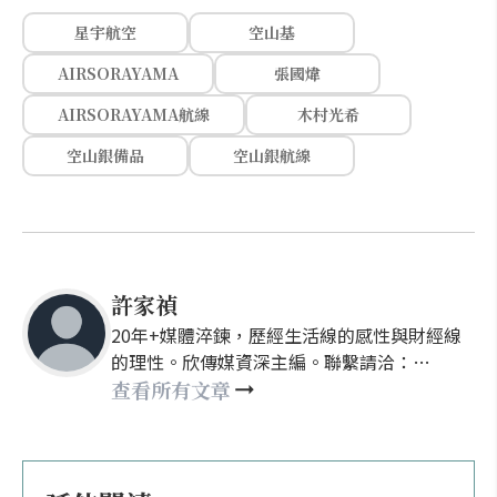
星宇航空
空山基
AIRSORAYAMA
張國煒
AIRSORAYAMA航線
木村光希
空山銀備品
空山銀航線
許家禎
20年+媒體淬鍊，歷經生活線的感性與財經線
的理性。欣傳媒資深主編。聯繫請洽：
nellyhsu@xinmedia.com
查看所有文章