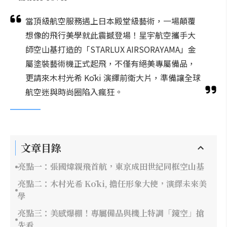
當頂級航空服務遇上日本殿堂級藝術，一場顛覆
想像的飛行美學就此震撼登場！星宇航空攜手大
師空山基打造的「STARLUX AIRSORAYAMA」金
屬塗裝藝術機正式起飛，不僅有絕美專屬備品，
更請來木村光希 Kōki 演繹前衛大片，準備讓全球
航空迷與時尚圈陷入瘋狂。
文章目錄
亮點一：張國煒親飛首航，東京成田世紀同框空山基
亮點二：木村光希 Kōki, 擔任形象大使，演繹未來美
學
亮點三：美感爆棚！專屬備品與機上特調「鏡空」搶
先看