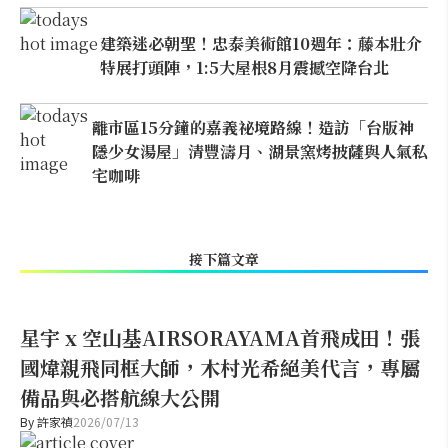
建築迷必朝聖！忠泰美術館10週年：藤本壯介
特展打頭陣，1:5大屋根8月震撼空降台北
離市區15分鐘的嘉義祕境路線！造訪「台版神
隱少女湯屋」清豐濤月、湖景窯烤披薩與人氣私
宅咖啡
接下篇文章
星宇 x 空山基AIRSORAYAMA首飛成田！張
國煒親飛同框大師，木村光希絕美代言，專屬
備品與必搭航線大公開
By
許家禎
2026/07/13