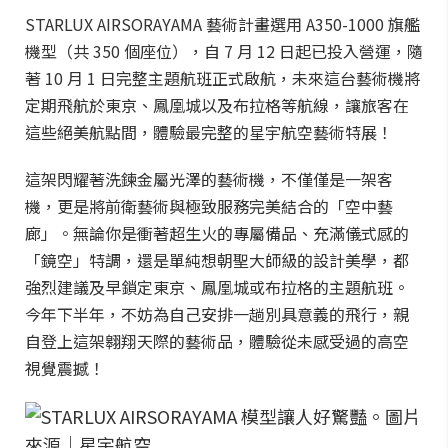
STARLUX AIRSORAYAMA 藝術計畫選用 A350-1000 旗艦
機型（共 350 個座位），自 7 月 12 日起已投入營運，隨
著 10 月 1 日完整主題航班正式啟航，未來這台藝術機將
定期飛航於東京、鳳凰城以及布拉格等航線，讓旅客在
這些絕美航點間，體驗最完整的星宇航空藝術特展！
這架閃耀著洗鍊金屬光澤的藝術機，不僅僅是一架客
機，更是將前衛藝術與極致服務完美結合的「空中藝
廊」。無論你是衝著超生火的專屬備品、充滿儀式感的
「鏡空」特調，還是單純想朝聖大師級的設計美學，都
強烈建議及早鎖定東京、鳳凰城或布拉格的主題航班。
今年下半年，不妨為自己安排一趟別具意義的飛行，親
自登上這架翱翔天際的藝術品，體驗從未感受過的高空
視覺震撼！