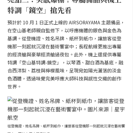
特調「鏡空」搶先看
預計於 10 月 1 日正式上線的 AIRSORAYAMA 主題備品，
在空山基老師親自監修下，以呼應機體的銀色與金色為
基調。從登機證、姓名吊牌、紙杯到紙巾，讓旅客從登
機那一刻起就沉浸在藝術饗宴中；長程航線更推出專屬
的經濟艙與豪華經濟艙過夜包。此外，機上還提供專屬
特調「空山基特調-鏡空」，以琴酒、甜白酒為基底，融
合西洋梨、荔枝與檸檬風味，呈現宛如陽光灑落的淡金
色酒體，透過味覺完美呼應大師科技與感性交織的創作
世界。
從登機證、姓名吊牌、紙杯到紙巾，讓旅客從登機那一刻起就沉浸在藝術饗