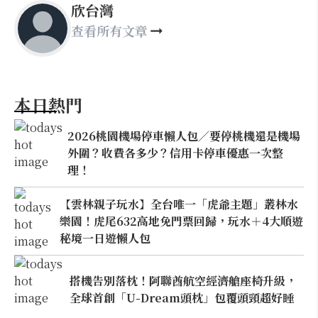
欣台灣
查看所有文章
本日熱門
2026桃園機場停車懶人包／要停桃機還是機場
外圍？收費各多少？信用卡停車優惠一次整
理！
【雲林親子玩水】全台唯一「虎爺主題」叢林水
樂園！虎尾632高地免門票回歸，玩水＋4大順遊
秘境一日遊懶人包
搭機告別落枕！阿聯酋航空經濟艙座椅升級，
全球首創「U-Dream頭枕」包覆頭頸超好睡