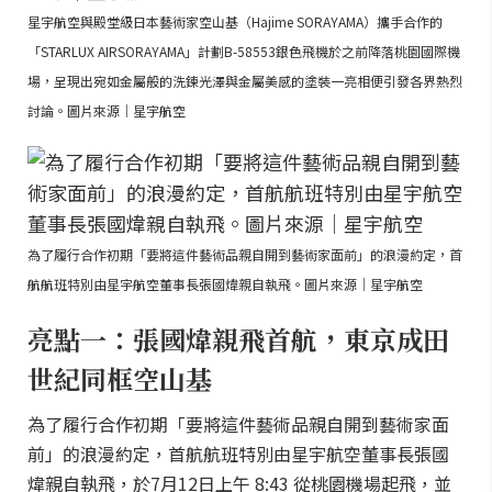
星宇航空與殿堂級日本藝術家空山基（Hajime SORAYAMA）攜手合作的
「STARLUX AIRSORAYAMA」計劃B-58553銀色飛機於之前降落桃園國際機
場，呈現出宛如金屬般的洗鍊光澤與金屬美感的塗裝一亮相便引發各界熱烈
討論。圖片來源｜星宇航空
為了履行合作初期「要將這件藝術品親自開到藝術家面前」的浪漫約定，首
航航班特別由星宇航空董事長張國煒親自執飛。圖片來源｜星宇航空
亮點一：張國煒親飛首航，東京成田
世紀同框空山基
為了履行合作初期「要將這件藝術品親自開到藝術家面
前」的浪漫約定，首航航班特別由星宇航空董事長張國
煒親自執飛，於7月12日上午 8:43 從桃園機場起飛，並