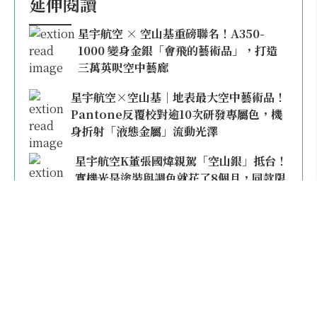
延伸閱讀
星宇航空 × 空山基重磅聯名！A350-
1000 變身金銀「會飛的藝術品」，打造
三萬英呎空中藝廊
星宇航空×空山基｜地表最大空中藝術品！
Pantone反覆校對逾10次研發專屬色，機
身折射「液態金屬」流動光澤
星宇航空K董張國煒親駕「空山銀」抵台！
實機光是塗裝與調色就花了8個月，同款限
量模型上架即秒殺
本日熱門