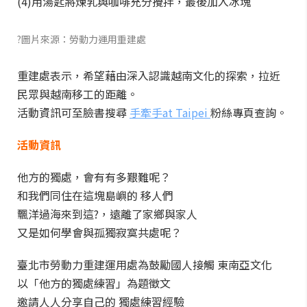
(4)用湯匙將煉乳與咖啡充分攪拌，最後加入冰塊
?圖片來源：勞動力運用重建處
重建處表示，希望藉由深入認識越南文化的探索，拉近
民眾與越南移工的距離。
活動資訊可至臉書搜尋
手牽手at Taipei
粉絲專頁查詢。
活動資訊
他方的獨處，會有有多艱難呢？
和我們同住在這塊島嶼的 移人們
飄洋過海來到這?，遠離了家鄉與家人
又是如何學會與孤獨寂寞共處呢？
臺北市勞動力重建運用處為鼓勵國人接觸 東南亞文化
以「他方的獨處練習」為題徵文
邀請人人分享自己的 獨處練習經驗