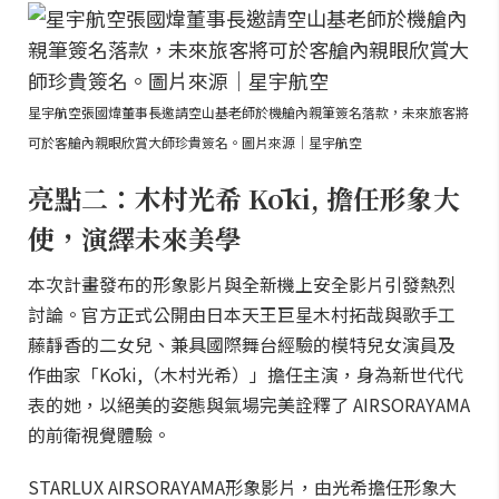
星宇航空張國煒董事長邀請空山基老師於機艙內親筆簽名落款，未來旅客將
可於客艙內親眼欣賞大師珍貴簽名。圖片來源｜星宇航空
亮點二：木村光希 Kōki, 擔任形象大
使，演繹未來美學
本次計畫發布的形象影片與全新機上安全影片引發熱烈
討論。官方正式公開由日本天王巨星木村拓哉與歌手工
藤靜香的二女兒、兼具國際舞台經驗的模特兒女演員及
作曲家「Kōki,（木村光希）」擔任主演，身為新世代代
表的她，以絕美的姿態與氣場完美詮釋了 AIRSORAYAMA
的前衛視覺體驗。
STARLUX AIRSORAYAMA形象影片，由光希擔任形象大