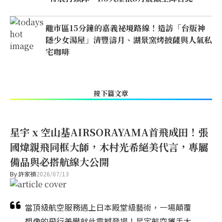
離市區15分鐘的嘉義祕境路線！造訪「台版神
隱少女湯屋」清豐濤月、湖景窯烤披薩與人氣私
宅咖啡
接下篇文章
星宇 x 空山基AIRSORAYAMA首飛成田！張
國煒親飛同框大師，木村光希絕美代言，專屬
備品與必搭航線大公開
By
許家禎
2026/07/13
當頂級航空服務遇上日本殿堂級藝術，一場顛覆
想像的飛行美學就此震撼登場！星宇航空攜手大