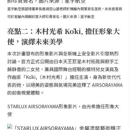
星宇航空張國煒董事長邀請空山基老師於機艙內親筆簽名落款，未來旅客將
可於客艙內親眼欣賞大師珍貴簽名。圖片來源｜星宇航空
亮點二：木村光希 Kōki, 擔任形象大
使，演繹未來美學
本次計畫發布的形象影片與全新機上安全影片引發熱烈
討論。官方正式公開由日本天王巨星木村拓哉與歌手工
藤靜香的二女兒、兼具國際舞台經驗的模特兒女演員及
作曲家「Kōki,（木村光希）」擔任主演，身為新世代代
表的她，以絕美的姿態與氣場完美詮釋了 AIRSORAYAMA
的前衛視覺體驗。
STARLUX AIRSORAYAMA形象影片，由光希擔任形象大
使