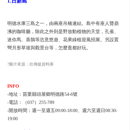
1.日新島
明德水庫三島之一，由兩座吊橋連結。島中有座人聲鼎
沸的咖啡廳，除此之外則是野放動植物的天堂，孔雀、
迷你馬、喜鵲等恣意悠遊、花果綠植迎風招展。另設置
彎月形草坡與觀景台等，怎麼逛都好玩。
?圖片來源：欣傳媒資料庫
INFO
-地址：苗栗縣頭屋鄉明德路54-6號
-電話：（037）255-789
-開放時間：週一至週五09:00-18:00、週六至週日08:30-
19:00