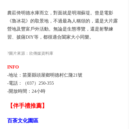
農莊倚明德水庫而立，對面就是明湖蘇堤。曾是電影
《魯冰花》的取景地，不過最為人稱頌的，還是大片露
營地及豐富戶外活動。無論是生態導覽，還是射擊練
習、披薩DIY等，都很適合闔家大小同樂。
?圖片來源：欣傳媒資料庫
INFO
-地址：苗栗縣頭屋鄉明德村仁隆21號
-電話：（037）250-355
-開放時間：24小時
【伴手禮推薦】
百茶文化園區