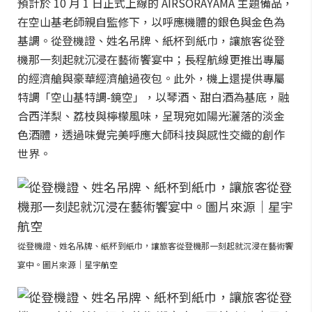
預計於 10 月 1 日正式上線的 AIRSORAYAMA 主題備品，
在空山基老師親自監修下，以呼應機體的銀色與金色為
基調。從登機證、姓名吊牌、紙杯到紙巾，讓旅客從登
機那一刻起就沉浸在藝術饗宴中；長程航線更推出專屬
的經濟艙與豪華經濟艙過夜包。此外，機上還提供專屬
特調「空山基特調-鏡空」，以琴酒、甜白酒為基底，融
合西洋梨、荔枝與檸檬風味，呈現宛如陽光灑落的淡金
色酒體，透過味覺完美呼應大師科技與感性交織的創作
世界。
從登機證、姓名吊牌、紙杯到紙巾，讓旅客從登機那一刻起就沉浸在藝術饗
宴中。圖片來源｜星宇航空