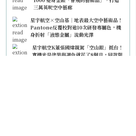
1000 變身金銀「會飛的藝術品」，打造
三萬英呎空中藝廊
星宇航空×空山基｜地表最大空中藝術品！
Pantone反覆校對逾10次研發專屬色，機
身折射「液態金屬」流動光澤
星宇航空K董張國煒親駕「空山銀」抵台！
實機光是塗裝與調色就花了8個月，同款限
量模型上架即秒殺
本日熱門
2026桃園機場停車懶人包／要停桃機還是機場
外圍？收費各多少？信用卡停車優惠一次整