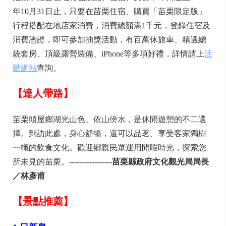
年10月31日止，只要在苗栗住宿、購買「苗栗限定版」
行程搭配在地店家消費，消費總額滿1千元，登錄住宿及
消費憑證，即可參加抽獎活動，有百萬休旅車、精選總
統套房、頂級露營裝備、iPhone等多項好禮，詳情請上
活
動網站
查詢。
【達人帶路】
苗栗頭屋鄉湖光山色、依山傍水，是休閒遊憩的不二選
擇。到訪此處，身心舒暢，還可以品茗、享受客家獨樹
一幟的飲食文化。歡迎鄉親民眾運用閒暇時光，探索您
所未見的苗栗。----------------
-
苗栗縣政府文化觀光局局長
／林彥甫
【景點推薦】