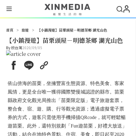
搜尋
首頁
>
旅遊
>
【小鎮漫遊】苗栗頭屋－明德茶鄉 湖光山色
【小鎮漫遊】苗栗頭屋－明德茶鄉 湖光山色
By
欣台灣
2020/09/05
依山傍海的苗栗，坐擁豐富生態資源、特色美食、客家
風情，更是全台唯一獲得國際雙慢城認證的縣市。苗栗
縣政府文化觀光局推出「苗栗限定版」電子旅遊套票，
整合食、宿、遊、購、行等觀光資源；透過虛擬電子票
券的方式，遊客只需使用手機掃描QRcode，就可輕鬆暢
遊苗栗。此外，還特別規劃「Fun遊苗栗，好禮大放送」
活動，結合在地特色景點、住宿、美食，即日起至2020