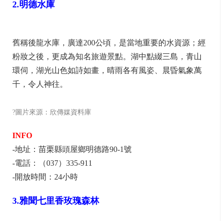
2.明德水庫
舊稱後龍水庫，廣達200公頃，是當地重要的水資源；經
粉妝之後，更成為知名旅遊景點。湖中點綴三島，青山
環伺，湖光山色如詩如畫，晴雨各有風姿、晨昏氣象萬
千，令人神往。
?圖片來源：欣傳媒資料庫
INFO
-地址：苗栗縣頭屋鄉明德路90-1號
-電話：（037）335-911
-開放時間：24小時
3.雅聞七里香玫瑰森林