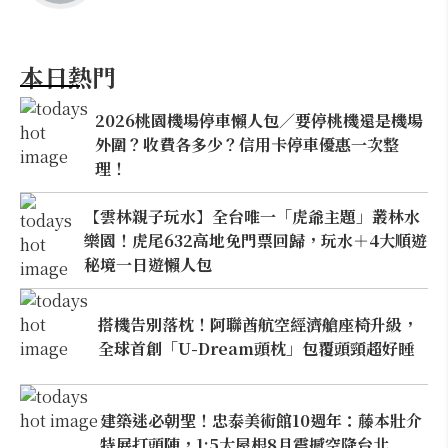
本日熱門
2026桃園機場停車懶人包／要停桃機還是機場
外圍？收費各多少？信用卡停車優惠一次整
理！
【雲林親子玩水】全台唯一「虎爺主題」叢林水
樂園！虎尾632高地免門票回歸，玩水＋4大順遊
秘境一日遊懶人包
搭機告別落枕！阿聯酋航空經濟艙座椅升級，
全球首創「U-Dream頭枕」包覆頭頸超好睡
建築迷必朝聖！忠泰美術館10週年：藤本壯介
特展打頭陣，1:5大屋根8月震撼空降台北