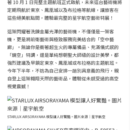
著 10 月 1 日完整主題航班正式啟航，未來這台藝術機將
定期飛航於東京、鳳凰城以及布拉格等航線，讓旅客在
這些絕美航點間，體驗最完整的星宇航空藝術特展！
這架閃耀著洗鍊金屬光澤的藝術機，不僅僅是一架客
機，更是將前衛藝術與極致服務完美結合的「空中藝
廊」。無論你是衝著超生火的專屬備品、充滿儀式感的
「鏡空」特調，還是單純想朝聖大師級的設計美學，都
強烈建議及早鎖定東京、鳳凰城或布拉格的主題航班。
今年下半年，不妨為自己安排一趟別具意義的飛行，親
自登上這架翱翔天際的藝術品，體驗從未感受過的高空
視覺震撼！
STARLUX AIRSORAYAMA 模型讓人好驚豔。圖片來源｜星宇航空