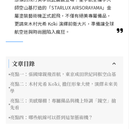
師空山基打造的「STARLUX AIRSORAYAMA」金
屬塗裝藝術機正式起飛，不僅有絕美專屬備品，
更請來木村光希 Kōki 演繹前衛大片，準備讓全球
航空迷與時尚圈陷入瘋狂。
文章目錄
亮點一：張國煒親飛首航，東京成田世紀同框空山基
亮點二：木村光希 Kōki, 擔任形象大使，演繹未來美
學
亮點三：美感爆棚！專屬備品與機上特調「鏡空」搶
先看
亮點四：哪些航線可以搭到這架藝術機？