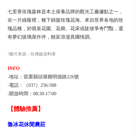
七里香玫瑰森林是本土保養品牌的觀光工廠據點之一，
在一片綠蔭裡，種下錦簇玫瑰花海。來自世界各地的玫
瑰品種，於噴泉花園、花廊、花床或陡坡爭奇鬥豔，還
有夢幻玻璃屋作伴，饒富浪漫異國情調。
?圖片來源：欣傳媒資料庫
INFO
-地址：苗栗縣頭屋鄉明德路226號
-電話：（037）256-588
-開放時間：08:30-17:00
【體驗推薦】
魯冰花休閒農莊