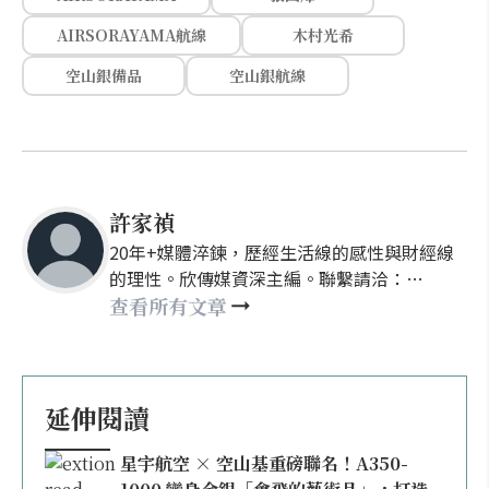
AIRSORAYAMA航線
木村光希
空山銀備品
空山銀航線
許家禎
20年+媒體淬鍊，歷經生活線的感性與財經線
的理性。欣傳媒資深主編。聯繫請洽：
nellyhsu@xinmedia.com
查看所有文章
延伸閱讀
星宇航空 × 空山基重磅聯名！A350-