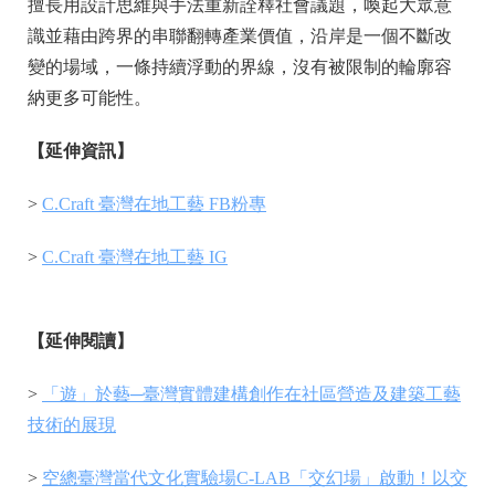
擅長用設計思維與手法重新詮釋社會議題，喚起大眾意
識並藉由跨界的串聯翻轉產業價值，沿岸是一個不斷改
變的場域，一條持續浮動的界線，沒有被限制的輪廓容
納更多可能性。
【延伸資訊】
>
C.Craft 臺灣在地工藝 FB粉專
>
C.Craft 臺灣在地工藝 IG
【延伸閱讀】
>
「遊」於藝─臺灣實體建構創作在社區營造及建築工藝
技術的展現
>
空總臺灣當代文化實驗場C-LAB「交幻場」啟動！以交