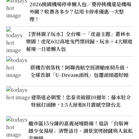
2026桃園機場停車懶人包／要停桃機還是機場
外圍？收費各多少？信用卡停車優惠一次整
理！
【雲林親子玩水】全台唯一「虎爺主題」叢林水
樂園！虎尾632高地免門票回歸，玩水＋4大順遊
秘境一日遊懶人包
搭機告別落枕！阿聯酋航空經濟艙座椅升級，
全球首創「U-Dream頭枕」包覆頭頸超好睡
建築迷必朝聖！忠泰美術館10週年：藤本壯介
特展打頭陣，1:5大屋根8月震撼空降台北
離市區15分鐘的嘉義祕境路線！造訪「台版神
隱少女湯屋」清豐濤月、湖景窯烤披薩與人氣私
宅咖啡