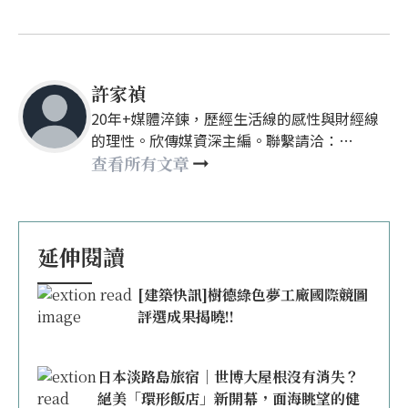
許家禎
20年+媒體淬鍊，歷經生活線的感性與財經線
的理性。欣傳媒資深主編。聯繫請洽：
nellyhsu@xinmedia.com
查看所有文章
延伸閱讀
[建築快訊]樹德綠色夢工廠國際競圖
評選成果揭曉!!
日本淡路島旅宿｜世博大屋根沒有消失？
絕美「環形飯店」新開幕，面海眺望的健