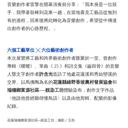
音樂創作者雷擎在開幕演奏前分享：「我本身是一位鼓
手，我帶著鼓棒到花東一趟，在當地看見工藝品從無到
有的過程，回來後將此轉化為音樂創作，希望從中傳達
出創作者的心路歷程。」
六個工藝單位 ╳ 六位藝術創作者
本次展覽將工藝和跨界藝術創作者匯聚於一堂。曾創作
專輯《曖曖》、單曲《 25 》和詩文集《齒與骨》的音樂
人暨文字創作者
許含光
造訪了地處花蓮溪和秀姑巒溪的
交界、以馬佛陶為名的
花蓮縣綠野香坡農村發展協會
和
瑞穗鄉富源社區──靚染工坊
體驗染布，創作文字作品
〈他說他曾經聽得懂鳥語〉以及由他剪輯、配樂的影像
紀錄。
花蓮瑞穗鄉富源社區─靚染工坊；攝影／王彤