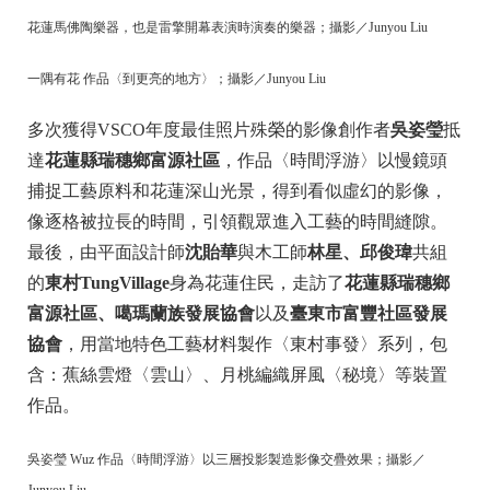
花蓮馬佛陶樂器，也是雷擎開幕表演時演奏的樂器；攝影／Junyou Liu
一隅有花 作品〈到更亮的地方〉；攝影／Junyou Liu
多次獲得VSCO年度最佳照片殊榮的影像創作者
吳姿瑩
抵
達
花蓮縣瑞穗鄉富源社區
，作品〈時間浮游〉以慢鏡頭
捕捉工藝原料和花蓮深山光景，得到看似虛幻的影像，
像逐格被拉長的時間，引領觀眾進入工藝的時間縫隙。
最後，由平面設計師
沈貽華
與木工師
林星、邱俊瑋
共組
的
東村TungVillage
身為花蓮住民，走訪了
花蓮縣瑞穗鄉
富源社區、噶瑪蘭族發展協會
以及
臺東市富豐社區發展
協會
，用當地特色工藝材料製作〈東村事發〉系列，包
含：蕉絲雲燈〈雲山〉、月桃編織屏風〈秘境〉等裝置
作品。
吳姿瑩 Wuz 作品〈時間浮游〉以三層投影製造影像交疊效果；攝影／