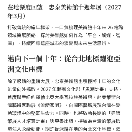
在地深度回望｜忠泰美術館十週年展（2027
年3月）
打破傳統的編年框架，一口氣梳理美術館十年來 26 檔跨
領域策展脈絡，探討美術館如何作為「平台、觸媒、智
庫」，持續回應這座城市的演變與未來生活思辨。
邁向下一個十年：從台北地標躍進亞
洲文化座標
除了吸睛的重磅大展，忠泰美術館也積極將十年的文化
能量向外擴散。2027 年將獲文化部「黑潮計畫」支持，
首度聯手紐約哥倫比亞大學瓦拉赫美術館，赴美策辦台
灣藝術家聯展《流變家園》，向國際藝壇展現台灣在變
動環境中的堅韌生命力。同時，也將啟動長期的「建築
策展人才培育計畫」與專書出版，持續為台灣的策展環
境注入永續動能，期許從深耕在地的台北文化地標，躍