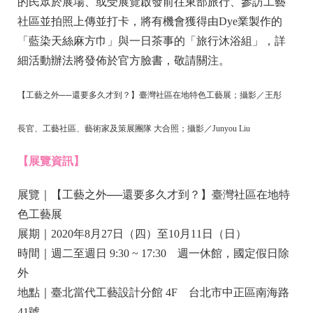
的民眾於展場、或受展覽啟發前往東部旅行、參訪工藝
社區並拍照上傳並打卡，將有機會獲得由Dye業製作的
「藍染天絲麻方巾」與一日茶事的「旅行沐浴組」，詳
細活動辦法將發佈於官方臉書，敬請關注。
【工藝之外──還要多久才到？】臺灣社區在地特色工藝展；攝影／王彤
長官、工藝社區、藝術家及策展團隊 大合照；攝影／Junyou Liu
【展覽資訊】
展覽｜【工藝之外──還要多久才到？】臺灣社區在地特
色工藝展
展期｜2020年8月27日（四）至10月11日（日）
時間｜週二至週日 9:30 ~ 17:30 週一休館，國定假日除
外
地點｜臺北當代工藝設計分館 4F 台北市中正區南海路
41號