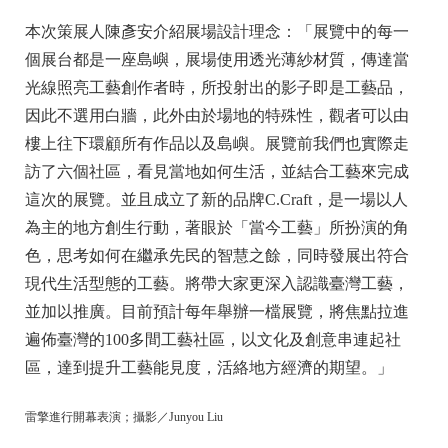
本次策展人陳彥安介紹展場設計理念：「展覽中的每一
個展台都是一座島嶼，展場使用透光薄紗材質，傳達當
光線照亮工藝創作者時，所投射出的影子即是工藝品，
因此不選用白牆，此外由於場地的特殊性，觀者可以由
樓上往下環顧所有作品以及島嶼。展覽前我們也實際走
訪了六個社區，看見當地如何生活，並結合工藝來完成
這次的展覽。並且成立了新的品牌C.Craft，是一場以人
為主的地方創生行動，著眼於「當今工藝」所扮演的角
色，思考如何在繼承先民的智慧之餘，同時發展出符合
現代生活型態的工藝。將帶大家更深入認識臺灣工藝，
並加以推廣。目前預計每年舉辦一檔展覽，將焦點拉進
遍佈臺灣的100多間工藝社區，以文化及創意串連起社
區，達到提升工藝能見度，活絡地方經濟的期望。」
雷擎進行開幕表演；攝影／Junyou Liu