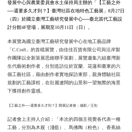
發展中心與農業委員會水土保持局主辦的「【工藝之外
──還要多久才到？】臺灣社區在地特色工藝展」8月27日
（四）於國立臺灣工藝研究發展中心──臺北當代工藝設
計分館4F登場，展期至10月11日（日）。
本展覽為國立臺灣工藝研究發展中心在地工藝品牌
「C.Craft」的首檔展覽，由佳佳百貨有限公司與沿岸製
作團隊以全新策展思維聯手策劃，展覽邀集六組臺灣新
生代藝術創作者，分別造訪位於宜蘭、花蓮和臺東的六
個工藝社區，藉由創作者實地探訪東部，親身體驗社區
規劃的工藝課程，在壯麗遼闊的山景和一望無際的海景
下獲得創作靈感。
【工藝之外──還要多久才到？】開展記者會；攝影／王彤
記者會上主持人介紹：「本次的四個主視覺各代表一種
工藝，分別為木屐（淺藍）、馬佛陶（粉色）、香蕉絲