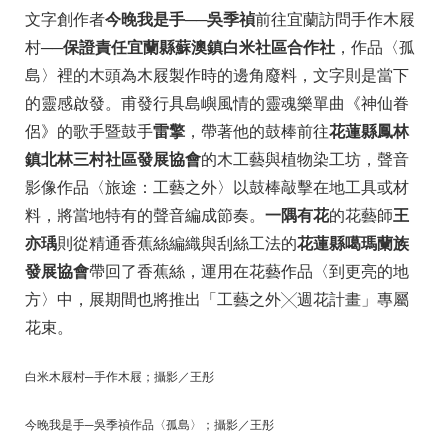
文字創作者
今晚我是手──吳季禎
前往宜蘭訪問手作木屐
村──
保證責任宜蘭縣蘇澳鎮白米社區合作社
，作品〈孤
島〉裡的木頭為木屐製作時的邊角廢料，文字則是當下
的靈感啟發。甫發行具島嶼風情的靈魂樂單曲《神仙眷
侶》的歌手暨鼓手
雷擎
，帶著他的鼓棒前往
花蓮縣鳳林
鎮北林三村社區發展協會
的木工藝與植物染工坊，聲音
影像作品〈旅途：工藝之外〉以鼓棒敲擊在地工具或材
料，將當地特有的聲音編成節奏。
一隅有花
的花藝師
王
亦瑀
則從精通香蕉絲編織與刮絲工法的
花蓮縣噶瑪蘭族
發展協會
帶回了香蕉絲，運用在花藝作品〈到更亮的地
方〉中，展期間也將推出「工藝之外╳週花計畫」專屬
花束。
白米木屐村
─
手作木屐；攝影／王彤
今晚我是手
─
吳季禎作品〈孤島〉；攝影／王彤