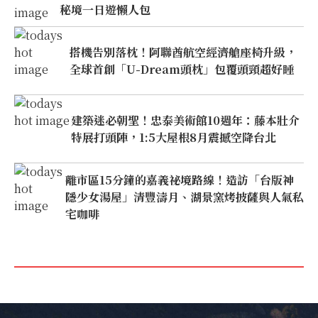
秘境一日遊懶人包
搭機告別落枕！阿聯酋航空經濟艙座椅升級，
全球首創「U-Dream頭枕」包覆頭頸超好睡
建築迷必朝聖！忠泰美術館10週年：藤本壯介
特展打頭陣，1:5大屋根8月震撼空降台北
離市區15分鐘的嘉義祕境路線！造訪「台版神
隱少女湯屋」清豐濤月、湖景窯烤披薩與人氣私
宅咖啡