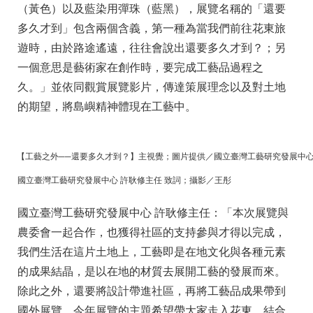
（黃色）以及藍染用彈珠（藍黑），展覽名稱的「還要
多久才到」包含兩個含義，第一種為當我們前往花東旅
遊時，由於路途遙遠，往往會說出還要多久才到？；另
一個意思是藝術家在創作時，要完成工藝品過程之
久。」並依同觀賞展覽影片，傳達策展理念以及對土地
的期望，將島嶼精神體現在工藝中。
【工藝之外──還要多久才到？】主視覺；圖片提供／國立臺灣工藝研究發展中
國立臺灣工藝研究發展中心 許耿修主任 致詞；攝影／王彤
國立臺灣工藝研究發展中心 許耿修主任：「本次展覽與
農委會一起合作，也獲得社區的支持參與才得以完成，
我們生活在這片土地上，工藝即是在地文化與各種元素
的成果結晶，是以在地的材質去展開工藝的發展而來。
除此之外，還要將設計帶進社區，再將工藝品成果帶到
國外展覽。今年展覽的主題希望帶大家走入花東，結合