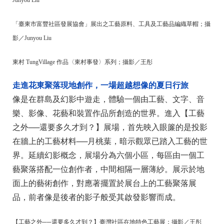
Junyou Liu
「臺東市富豐社區發展協會」展出之工藝原料、工具及工藝品編織草帽；攝
影／Junyou Liu
東村 TungVillage 作品〈東村事發〉系列；攝影／王彤
走進花東聚落現地創作，一場超越想像的夏日行旅
像是在群島及幻影中遊走，體驗一個由工藝、文字、音
樂、影像、花藝和裝置作品所創造的世界。進入【工藝
之外──還要多久才到？】展場，首先映入眼簾的是投影
在牆上的工藝材料──月桃葉，暗示觀眾已踏入工藝的世
界。延續幻影概念，展場分為六個小區，每區由一個工
藝聚落搭配一位創作者，中間相隔一層薄紗。展示於地
面上的藝術創作，對應著擺置於展台上的工藝聚落展
品，前者像是後者的影子般受其啟發影響而成。
【工藝之外──還要多久才到？】臺灣社區在地特色工藝展；攝影／王彤