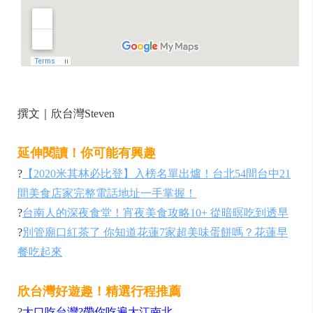
撰文｜欣台灣Steven
延伸閱讀！你可能有興趣
?
【2020米其林必比登】入榜名單出爐！台北54間台中21
間美食店家完整電話地址一手掌握！
?
台南人的深夜食堂！宵夜美食攻略10+ 從暗暝吃到透早
?
別管廟口紅茶了 你知道花蓮7家超美味蛋餅嗎？花蓮早
餐吃起來
欣台灣好遊趣！精選行程推薦
?
大口吃台灣?帶你吃遍大江南北