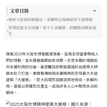
文章目錄
神似大屋根的新飯店，坐擁明石海峽絕景今夏開幕
世博記憶未完待續！原子小金剛館、荷蘭館淡路島重
生
隨著2025年大阪世博會圓滿落幕，這場全球盛會帶給人
們的悸動，並未隨著展期結束消散。在眾多關於場館如
何永續利用的討論，最受矚目的焦點莫過於由建築大師
藤本壯介打造、象徵著傳統與永續精神的全球最大木造
建築「大屋根」。巨大的環形迴廊該原地保存、拆解利
用，還是以某種形式重生，成為許多人心中懸而未決的
期待。