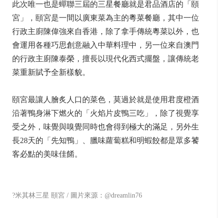
此次唯一也是蟬聯三屆的三星餐廳就是君品酒店的「頤
宮」，頤宮是一間以廣東菜為主的粵菜餐廳，其中一位
行政主廚陳偉強來自香港，除了拿手傳統粵菜以外，也
會運用各種巧思創意融入中華料理中，另一位來自澳門
的行政主廚陳泰榮，擅長以現代化西式擺盤，讓傳統老
菜重新賦予全新樣貌。
頤宮最讓人膾炙人口的菜色，莫過於就是使用君度橙酒
沿著鴨身淋下燃火的「火焰片皮鴨三吃」，除了視覺享
受之外，味覺與嗅覺同時也會得到極大的滿足，另外生
長28天的「先知鴨」、臘味蘿蔔糕和明蝦餃都是眾多饕
客必點的美味佳餚。
?米其林三星 頤宮 / 圖片來源：@dreamlin76