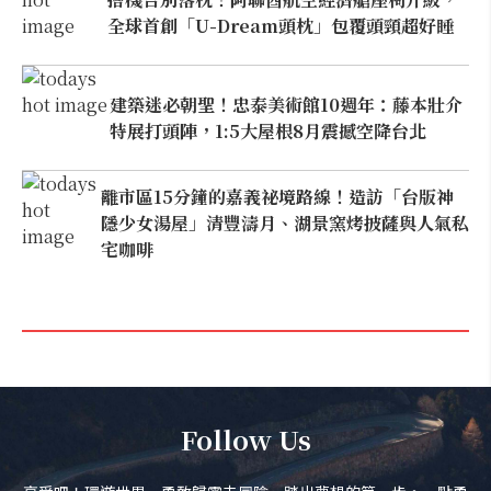
全球首創「U-Dream頭枕」包覆頭頸超好睡
建築迷必朝聖！忠泰美術館10週年：藤本壯介
特展打頭陣，1:5大屋根8月震撼空降台北
離市區15分鐘的嘉義祕境路線！造訪「台版神
隱少女湯屋」清豐濤月、湖景窯烤披薩與人氣私
宅咖啡
Follow Us