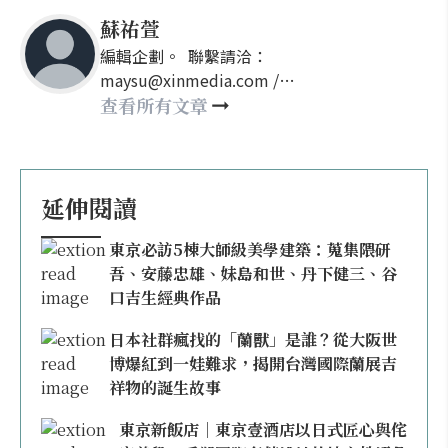
蘇祐萱
編輯企劃。 聯繫請洽：
maysu@xinmedia.com /
may860527@gmail.com
查看所有文章
延伸閱讀
東京必訪5棟大師級美學建築：蒐集隈研
吾、安藤忠雄、妹島和世、丹下健三、谷
口吉生經典作品
日本社群瘋找的「蘭獸」是誰？從大阪世
博爆紅到一娃難求，揭開台灣國際蘭展吉
祥物的誕生故事
東京新飯店｜東京壹酒店以日式匠心與侘