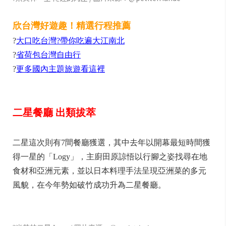
欣台灣好遊趣！精選行程推薦
?
大口吃台灣?帶你吃遍大江南北
?
省荷包台灣自由行
?
更多國內主題旅遊看這裡
二星餐廳 出類拔萃
二星這次則有7間餐廳獲選，其中去年以開幕最短時間獲
得一星的「Logy」，主廚田原諒悟以行腳之姿找尋在地
食材和亞洲元素，並以日本料理手法呈現亞洲菜的多元
風貌，在今年勢如破竹成功升為二星餐廳。