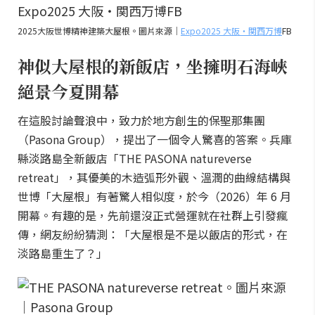
2025大阪世博精神建築大屋根。圖片來源｜
Expo2025 大阪・関西万博
FB
神似大屋根的新飯店，坐擁明石海峽
絕景今夏開幕
在這股討論聲浪中，致力於地方創生的保聖那集團
（Pasona Group），提出了一個令人驚喜的答案。兵庫
縣淡路島全新飯店「THE PASONA natureverse
retreat」，其優美的木造弧形外觀、溫潤的曲線結構與
世博「大屋根」有著驚人相似度，於今（2026）年 6 月
開幕。有趣的是，先前還沒正式營運就在社群上引發瘋
傳，網友紛紛猜測：「大屋根是不是以飯店的形式，在
淡路島重生了？」