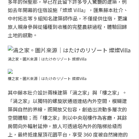
多年的保聖那，早已在此留下許多令人驚艷的建築，例
如去年開幕的住宿設施「燦燦 Villa」，匯集藤本壯介、
中村拓志等 9 組知名建築師作品，不僅提供住宿，更讓
旅人親身參與從播種到收穫的完整農耕過程，體驗回歸
土地的感動。
渦之家。圖片來源｜はたけのリゾート 燦燦Villa
樓之家。圖片來源｜はたけのリゾート 燦燦Villa
其中藤本壯介設計兩棟建築「渦之家」與「樓之家」。
「渦之家」以獨特的螺旋狀通道連結內外空間，模糊建
築與自然的界線，既開放又包容，創造出流動多層次的
空間體驗；而「樓之家」則以中央塔樓作為客廳，其餘
房間向外輻射延伸，旅人可透過塔內外的階梯拾級而
上，最終抵達屋頂花園平台，享受 360 度被自然擁抱的