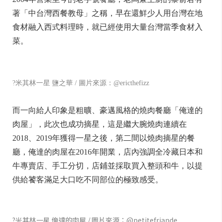
著「中台灣西餐教母」之稱，早在還鮮少人用台灣在地
食材融入西式料理時，就已經使用大量台灣當季食材入
菜。
?米其林一星 鹽之華 / 圖片來源：@ericthefizz
而一向給人印象是粗曠、豪邁風格的燒肉餐廳「俺達的
肉屋」，此次也成功摘星，這是繼大腕燒肉連續在
2018、2019年獲得一星之後，第二間以燒肉摘星的餐
廳，俺達的肉屋在2016年開業，店內強調全冷藏日本和
牛專賣店、手工分切，店鋪並採取買入整頭和牛，以提
供給饕客滿足大口吃不同部位的極致感受。
?米其林一星 俺達的肉屋 / 圖片來源：@petitefriande