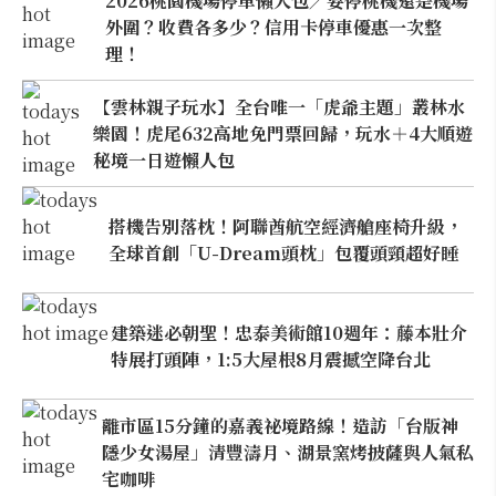
2026桃園機場停車懶人包／要停桃機還是機場
外圍？收費各多少？信用卡停車優惠一次整
理！
【雲林親子玩水】全台唯一「虎爺主題」叢林水
樂園！虎尾632高地免門票回歸，玩水＋4大順遊
秘境一日遊懶人包
搭機告別落枕！阿聯酋航空經濟艙座椅升級，
全球首創「U-Dream頭枕」包覆頭頸超好睡
建築迷必朝聖！忠泰美術館10週年：藤本壯介
特展打頭陣，1:5大屋根8月震撼空降台北
離市區15分鐘的嘉義祕境路線！造訪「台版神
隱少女湯屋」清豐濤月、湖景窯烤披薩與人氣私
宅咖啡