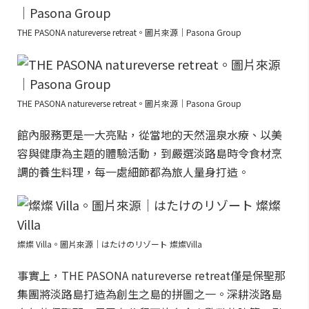
THE PASONA natureverse retreat。圖片來源｜Pasona Group
THE PASONA natureverse retreat。圖片來源｜Pasona Group
館內服務更是一大亮點，從當地的天然溫泉水療、以美
容與健康為主題的體驗活動，到嚴選淡路島時令食材烹
調的養生料理，每一處細節都為旅人量身打造。
燦燦 Villa。圖片來源｜はたけのリゾート 燦燦Villa
事實上，THE PASONA natureverse retreat僅是保聖那
集團將淡路島打造為創生之島的拼圖之一。深耕淡路島