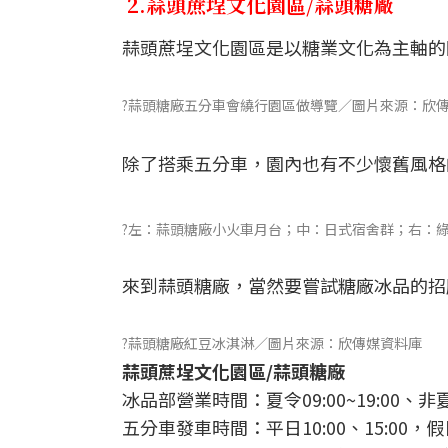
2.蒜頭蔗埕文化園區/蒜頭糖廠
蒜頭蔗埕文化園區是以糖業文化為主軸的
?蒜頭糖廠五分車會繞行園區做導覽／圖片來源：欣
除了搭乘五分車，園內也有不少懷舊風格
?左：蒜頭糖廠小火車月台；中：日式宿舍群；右：
來到蒜頭糖廠，當然要嘗試糖廠冰品的招
?蒜頭糖廠紅豆冰淇淋／圖片來源：欣傳媒資料庫
蒜頭蔗埕文化園區/蒜頭糖廠
冰品部營業時間：夏令09:00~19:00、非夏令0
五分車發車時間：平日10:00、15:00