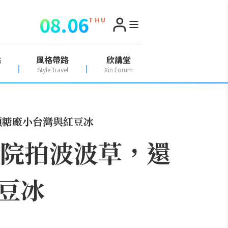
08.06
T H U
點
風格帶路
欣講堂
Style Travel
Xin Forum
頭糖廠小台灣與紅豆冰
南院拍波波草，還
豆冰