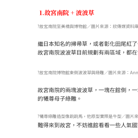
1.故宮南院 + 波波草
?故宮南院至美橋與博物館／圖片來源：欣傳媒資料
繼日本知名的掃帚草，或者彰化田尾紅了
故宮南院波波草目前規劃有兩區域，都在
?故宮南院博物館東側波波草與綠雕／圖片來源：Ann 
故宮南院的兩塊波波草，一塊在館側，一
的犧尊母子綠雕。
?犧尊綠雕造型像跳跳馬，他原型實際是牛型／圖片
難得來到故宮，不妨進館看看一些人氣國