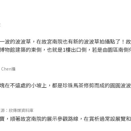
庫
一波的波波草，在故宮南院也有新的波波草拍攝點了！故
博物館建築的東側，也就是1樓出口側，若是由園區南側
Chen攝
塊在不遠處的小坡上，都是珍珠馬茶修剪而成的圓圓波波
來源：欣傳媒資料庫
寶，順著故宮南院的展示參觀路線，在賞析過常設展覽和