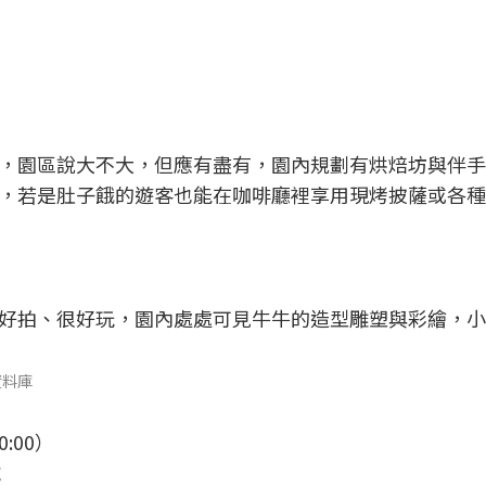
，園區說大不大，但應有盡有，園內規劃有烘焙坊與伴手
，若是肚子餓的遊客也能在咖啡廳裡享用現烤披薩或各種
好拍、很好玩，園內處處可見牛牛的造型雕塑與彩繪，小
資料庫
:00）
號