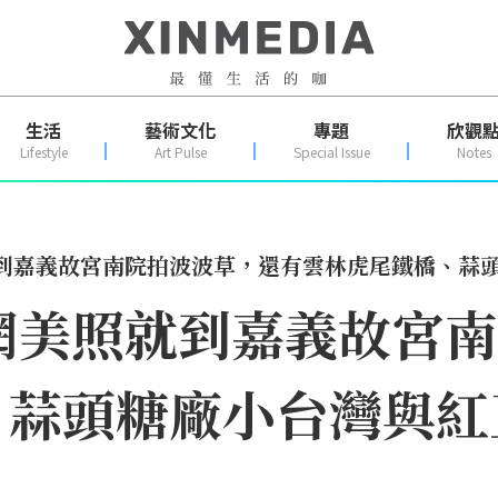
生活
藝術文化
專題
欣觀
Lifestyle
Art Pulse
Special Issue
Notes
就到嘉義故宮南院拍波波草，還有雲林虎尾鐵橋、蒜
網美照就到嘉義故宮
、蒜頭糖廠小台灣與紅