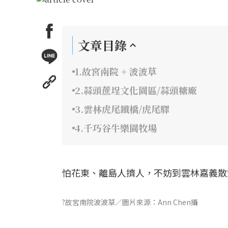
文章目錄
1.故宮南院 + 波波草
2.蒜頭蔗埕文化園區/蒜頭糖廠
3.雲林虎尾鐵橋/虎尾驛
4.千巧谷牛樂園牧場
怕花東、離島人擠人，不妨到雲林嘉義散
?故宮南院波波草／圖片來源：Ann Chen攝