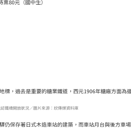
待票80元（國中生）
地標，過去是重要的糖業鐵道，西元1906年糖廠方面為
確認鐵橋開放狀況／圖片來源：欣傳媒資料庫
驛仍保存著日式木造車站的建築，而車站月台與後方車場