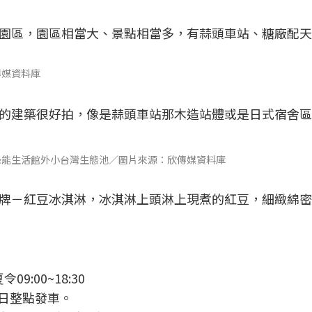
園區，園區相當大、景點相當多，有蒜頭車站、糖廠配天
傳媒資料庫
的建築很好拍，像是蒜頭車站那木造站體或是日式宿舍區
綠能生活館外小台灣生態池／圖片來源：欣傳媒資料庫
牌－紅豆冰淇淋，冰淇淋上頭淋上現煮的紅豆，細緻綿密
9:00~18:30
，假日整點發車。