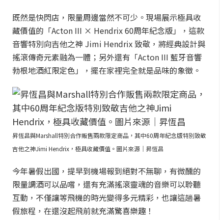
既然是快閃店，限量周邊當然不可少。現場展示極具收
藏價值的「Acton III × Hendrix 60周年紀念版」，這款
音響特別向吉他之神 Jimi Hendrix 致敬，將經典設計與
搖滾傳奇元素融為一體；另外還有「Acton III 藍牙音響
勃根地酒紅限定色」，擺在家裡完全就是品味的象徵。
昇恆昌與Marshall特別合作販售兩款限定商品，其中60周年紀念版特別致敬
吉他之神Jimi Hendrix，極具收藏價值。圖片來源｜昇恆昌
今年暑假出國，提早到機場報到絕對不無聊，有微醺的
限量調酒可以品嚐，還有充滿搖滾靈魂的音樂可以聆聽
互動，不僅讓等飛機的時光變得多元精彩，也讓這趟暑
假旅程，在還沒起飛前就充滿驚喜樂趣！