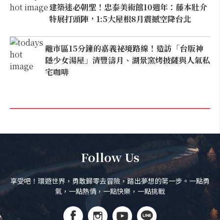
建築迷必朝聖！忠泰美術館10週年：藤本壯介
特展打頭陣，1:5大屋根8月震撼空降台北
離市區15分鐘的嘉義祕境路線！造訪「台版神
隱少女湯屋」清豐濤月、湖景窯烤披薩與人氣私
宅咖啡
Follow Us
享受吧！環遊世界，勇敢歸零去冒險，踏出夢想的第一步。一點勇
氣，一點熱情，一點快樂，一點挑戰