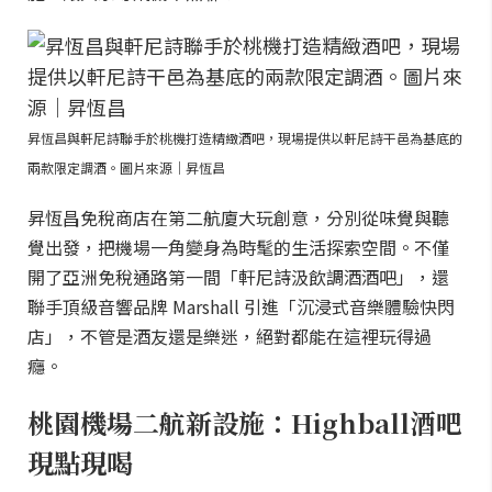
昇恆昌與軒尼詩聯手於桃機打造精緻酒吧，現場提供以軒尼詩干邑為基底的
兩款限定調酒。圖片來源｜昇恆昌
昇恆昌免稅商店在第二航廈大玩創意，分別從味覺與聽
覺出發，把機場一角變身為時髦的生活探索空間。不僅
開了亞洲免稅通路第一間「軒尼詩汲飲調酒酒吧」，還
聯手頂級音響品牌 Marshall 引進「沉浸式音樂體驗快閃
店」，不管是酒友還是樂迷，絕對都能在這裡玩得過
癮。
桃園機場二航新設施：Highball酒吧
現點現喝