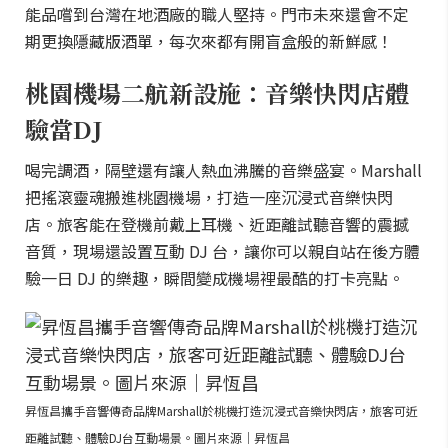
能品嚐到台灣在地酒廠的職人堅持。門市未來還會不定
期更換隱藏版酒單，每次來都有開盲盒般的新鮮感！
桃園機場二航新設施：音樂快閃店體
驗當DJ
喝完調酒，隔壁還有讓人熱血沸騰的音樂盛宴。Marshall
把搖滾靈魂搬進桃園機場，打造一座沉浸式音樂快閃
店。旅客能在登機前戴上耳機、近距離試聽音響的震撼
音質，現場還設置互動 DJ 台，讓你可以親自站在後方體
驗一日 DJ 的樂趣，瞬間變成機場裡最酷的打卡亮點。
昇恆昌攜手音響傳奇品牌Marshall於桃機打造沉浸式音樂快閃店，旅客可近
距離試聽、體驗DJ台互動場景。圖片來源｜昇恆昌