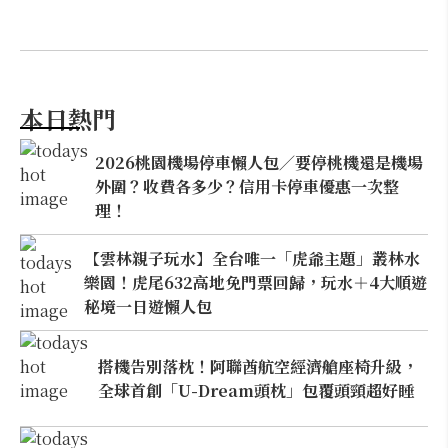
本日熱門
2026桃園機場停車懶人包／要停桃機還是機場
外圍？收費各多少？信用卡停車優惠一次整
理！
【雲林親子玩水】全台唯一「虎爺主題」叢林水
樂園！虎尾632高地免門票回歸，玩水＋4大順遊
秘境一日遊懶人包
搭機告別落枕！阿聯酋航空經濟艙座椅升級，
全球首創「U-Dream頭枕」包覆頭頸超好睡