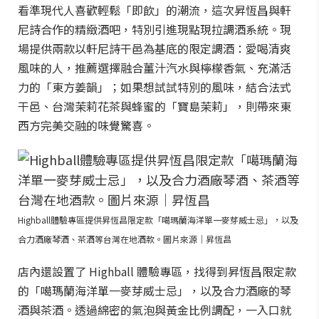
看準現代人喜歡輕鬆「即飲」的潮流，這次昇恆昌與軒
尼詩合作的精緻酒吧，特別引進現點現拉調酒系統。現
場提供兩款以軒尼詩干邑為基底的限定調酒：愛喝清爽
風味的人，推薦選擇融合薑汁汽水與檸檬香氣、充滿活
力的「東方姜韻」；如果想試試特別的風味，結合法式
干邑、台灣茉莉花茶與蜂蜜的「寶島茉莉」，則帶來東
西方完美交融的味覺驚喜。
Highball體驗專區提供昇恆昌限定款「噶瑪蘭海洋單一麥芽威士忌」，以及
合力酒廠琴酒、茶酒等台灣在地酒款。圖片來源｜昇恆昌
店內還設置了 Highball 體驗專區，找得到昇恆昌限定款
的「噶瑪蘭海洋單一麥芽威士忌」，以及合力酒廠的琴
酒與茶酒。透過綿密的氣泡與黃金比例調配，一入口就