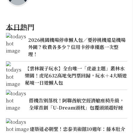
本日熱門
2026桃園機場停車懶人包／要停桃機還是機場
外圍？收費各多少？信用卡停車優惠一次整
理！
【雲林親子玩水】全台唯一「虎爺主題」叢林水
樂園！虎尾632高地免門票回歸，玩水＋4大順遊
秘境一日遊懶人包
搭機告別落枕！阿聯酋航空經濟艙座椅升級，
全球首創「U-Dream頭枕」包覆頭頸超好睡
建築迷必朝聖！忠泰美術館10週年：藤本壯介