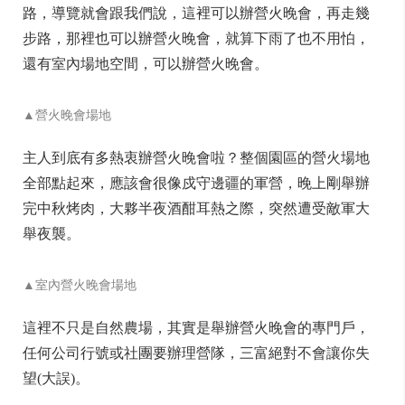
路，導覽就會跟我們說，這裡可以辦營火晚會，再走幾
步路，那裡也可以辦營火晚會，就算下雨了也不用怕，
還有室內場地空間，可以辦營火晚會。
▲營火晚會場地
主人到底有多熱衷辦營火晚會啦？整個園區的營火場地
全部點起來，應該會很像戍守邊疆的軍營，晚上剛舉辦
完中秋烤肉，大夥半夜酒酣耳熱之際，突然遭受敵軍大
舉夜襲。
▲室內營火晚會場地
這裡不只是自然農場，其實是舉辦營火晚會的專門戶，
任何公司行號或社團要辦理營隊，三富絕對不會讓你失
望(大誤)。