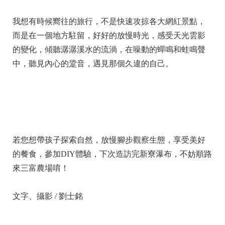
我想有時候嚮往的旅行，不是快速攻掠各大網紅景點，
而是在一個地方駐留，好好的放慢時光，感受天光雲影
的變化，傾聽潺潺溪水的流淌，在噪動的蟬鳴和蛙鳴聲
中，聽見內心的跫音，遇見那個久違的自己。
若您想帶孩子探索自然，放慢腳步觀察生態，享受美好
的餐食，參加DIY體驗，下次造訪完新寮瀑布，不妨順路
來三富農場唷！
文字、攝影 / 劉士銘