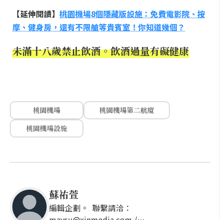
【延伸閱讀】
桃園機場8個隱藏版設施：免費電影院、按
摩、健身房，還有不限艙等貴賓室！你知道幾個？
未滿十八歲禁止飲酒。飲酒過量有礙健康
桃園機場
桃園機場第二航廈
桃園機場設施
蘇祐萱
編輯企劃。 聯繫請洽：
maysu@xinmedia.com /