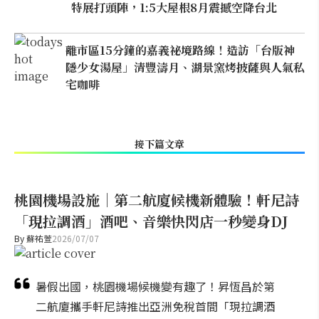
特展打頭陣，1:5大屋根8月震撼空降台北
離市區15分鐘的嘉義祕境路線！造訪「台版神
隱少女湯屋」清豐濤月、湖景窯烤披薩與人氣私
宅咖啡
接下篇文章
桃園機場設施｜第二航廈候機新體驗！軒尼詩
「現拉調酒」酒吧、音樂快閃店一秒變身DJ
By
蘇祐萱
2026/07/07
暑假出國，桃園機場候機變有趣了！昇恆昌於第
二航廈攜手軒尼詩推出亞洲免稅首間「現拉調酒