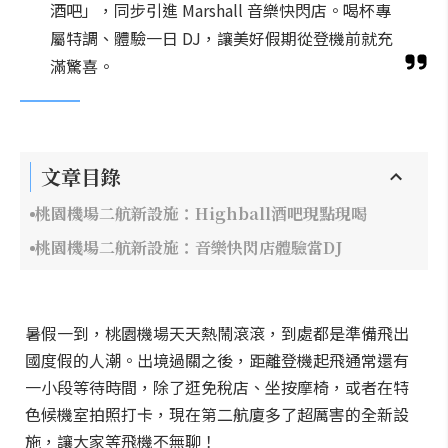
酒吧」，同步引進 Marshall 音樂快閃店。喝杯專
屬特調、體驗一日 DJ，讓美好假期從登機前就充
滿驚喜。
文章目錄
桃園機場二航新設施：Highball酒吧現點現喝
桃園機場二航新設施：音樂快閃店體驗當DJ
暑假一到，桃園機場天天熱鬧滾滾，到處都是準備飛出
國度假的人潮。出境過關之後，距離登機起飛通常還有
一小段等待時間，除了逛免稅店、坐按摩椅，或者在特
色候機室拍照打卡，現在第二航廈多了超厲害的全新設
施，讓大家等飛機不無聊！