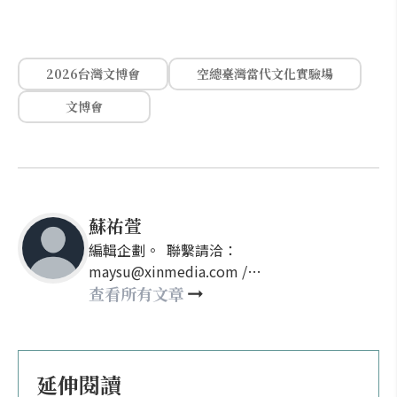
2026台灣文博會
空總臺灣當代文化實驗場
文博會
蘇祐萱
編輯企劃。 聯繫請洽：
maysu@xinmedia.com /
may860527@gmail.com
查看所有文章
延伸閱讀