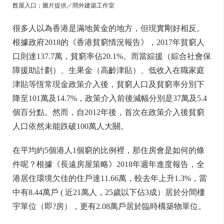
甦屋入口；圖片提供／間外建築工作室
很多人以為香港是滿地黃金的地方，但現實剛好相反。
根據政府2018的《香港貧窮情況報告》，2017年貧窮人
口則達137.7萬，貧窮率佔20.1%。而當綜援（綜合社會保
障援助計劃）、生果金（高齡津貼）、低收入在職家庭
津貼等恆常現金政策介入後，貧窮人口及貧窮率分別下
降至101萬及14.7%，政策介入前後減幅分別是37萬及5.4
個百分點。然而，自2012年後，首次在政策介入後貧窮
人口依然未能跌破100萬人大關。
在平均約5個港人1個窮的比例裡，那住房會是如何的條
件呢？根據《長遠房屋策略》2018年週年進度報告，全
港居住環境欠佳的住戶達11.66萬，較去年上升1.3%，當
中有8.44萬戶 ( 近21萬人，25歲以下佔3成）居於分間樓
宇單位（即?房），更有2.08萬戶居於臨時構築物單位。