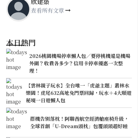
欣建築
查看所有文章
本日熱門
2026桃園機場停車懶人包／要停桃機還是機場
外圍？收費各多少？信用卡停車優惠一次整
理！
【雲林親子玩水】全台唯一「虎爺主題」叢林水
樂園！虎尾632高地免門票回歸，玩水＋4大順遊
秘境一日遊懶人包
搭機告別落枕！阿聯酋航空經濟艙座椅升級，
全球首創「U-Dream頭枕」包覆頭頸超好睡