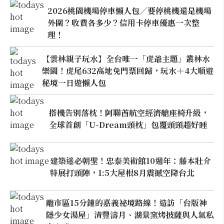
2026桃園機場停車懶人包／要停桃機還是機場
外圍？收費各多少？信用卡停車優惠一次整
理！
【雲林親子玩水】全台唯一「虎爺主題」叢林水
樂園！虎尾632高地免門票回歸，玩水＋4大順遊
秘境一日遊懶人包
搭機告別落枕！阿聯酋航空經濟艙座椅升級，
全球首創「U-Dream頭枕」包覆頭頸超好睡
建築迷必朝聖！忠泰美術館10週年：藤本壯介
特展打頭陣，1:5大屋根8月震撼空降台北
離市區15分鐘的嘉義祕境路線！造訪「台版神
隱少女湯屋」清豐濤月、湖景窯烤披薩與人氣私