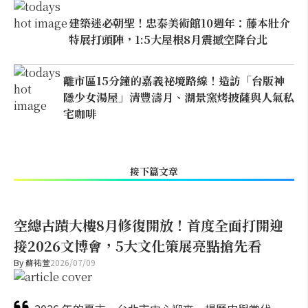
建築迷必朝聖！忠泰美術館10週年：藤本壯介
特展打頭陣，1:5大屋根8月震撼空降台北
離市區15分鐘的嘉義祕境路線！造訪「台版神
隱少女湯屋」清豐濤月、湖景窯烤披薩與人氣私
宅咖啡
接下篇文章
空總古蹟大樓8月修復開放！首度全面打開迎
接2026文博會，5大文化策展亮點搶先看
By
蘇祐萱
2026/07/09