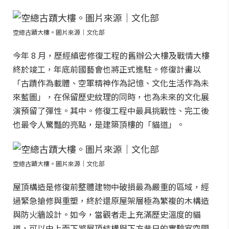
空總古蹟大樓。圖片來源｜文化部
今年 8 月，歷經縝密修復工程的舊辦公大樓及戰情大樓
終於竣工，年底前國藝會也將正式進駐。修復計畫以
「古蹟作為載體、空軍精神作為記憶、文化生活作為未
來藍圖」，在保留歷史紋理的同時，也為未來的文化展
演預留了彈性。其中。修復工程中最具挑戰性、完工後
也最令人驚豔的亮點，是建築頂樓的「貓道」。
空總古蹟大樓。圖片來源｜文化部
屋頂構造是修復前整體建物中破損最為嚴重的區域，經
過緊急搶修與重塑，終於還原屋架層極為繁複的木構造
與防火牆設計。如今，當觀者走上充滿歷史溫度的貓
道，可以由上而下將屋頂結構與下方昔日的實驗室空間