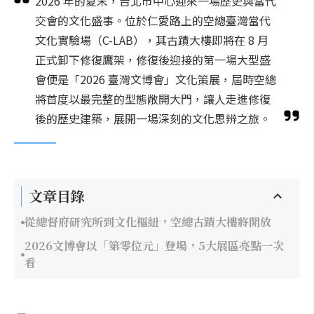
2026 年的夏末，台北市中心迎來一場歷史與當代
交會的文化盛事。位於仁愛路上的空總臺灣當代
文化實驗場（C-LAB），其古蹟大樓即將在 8 月
正式卸下修復鷹架，修復後迎接的第一場大型盛
會便是「2026 臺灣文博會」文化策展，屆時空總
將首度以最完整的型態敞開大門，讓人走進修復
後的歷史建築，展開一場深刻的文化思辨之旅。
文章目錄
從總督府研究所到文化樞紐，空總古蹟大樓將開放
2026文博會以「第零位元」登場，5大展區亮點一次
看