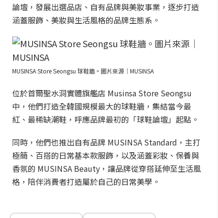
論壇，發展出選品店、自有品牌與美妝事業，逐步打造
涵蓋服飾、美妝與生活風格的品牌生態系。
MUSINSA Store Seongsu 球鞋牆。圖片來源｜MUSINSA
位於首爾聖水洞實體旗艦店 Musinsa Store Seongsu
中，他們打造全韓國規模最大的球鞋牆，集結當今最
紅、最稀缺潮鞋，呼應品牌最初的「球鞋論壇」起點。
同時，他們也推出自有品牌 MUSINSA Standard，主打
極簡、百搭的日常基本款服飾，以及涵蓋彩妝、保養與
香氛的 MUSINSA Beauty，讓品牌從穿搭延伸至生活風
格，陪伴消費者打造屬於自己的日常美學。