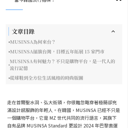
文章目錄
MUSINSA為何來台？
MUSINSA插旗台灣，目標五年拓展 15 家門市
MUSINSA有何魅力？不只是購物平台，是一代人的
流行記憶
從球鞋到全方位生活風格的時尚版圖
走在首爾聖水洞、弘大街頭，你很難忽略穿著極簡卻充
滿設計感服飾的年輕人。在韓國，MUSINSA 已經不只是
一個購物平台，它是 MZ 世代共同的流行語言，其旗下
自有品牌 MUSINSA Standard 更設計 2024 年巴黎奧運