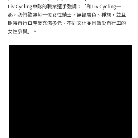
Liv Cycling車隊的職業選手強調：「和Liv Cycling一
起，我們歡迎每一位女性騎士，無論膚色、種族，並且
期待自行車產業充滿多元、不同文化並且熱愛自行車的
女性參與」。