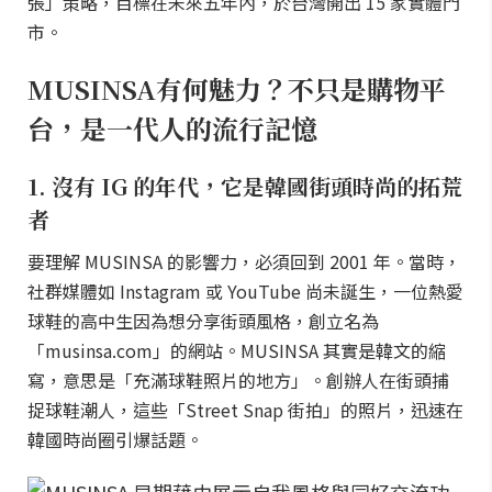
張」策略，目標在未來五年內，於台灣開出 15 家實體門
市。
MUSINSA有何魅力？不只是購物平
台，是一代人的流行記憶
1. 沒有 IG 的年代，它是韓國街頭時尚的拓荒
者
要理解 MUSINSA 的影響力，必須回到 2001 年。當時，
社群媒體如 Instagram 或 YouTube 尚未誕生，一位熱愛
球鞋的高中生因為想分享街頭風格，創立名為
「musinsa.com」的網站。MUSINSA 其實是韓文的縮
寫，意思是「充滿球鞋照片的地方」。創辦人在街頭捕
捉球鞋潮人，這些「Street Snap 街拍」的照片，迅速在
韓國時尚圈引爆話題。