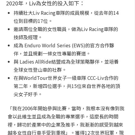
2020年，Liv為女性的投入如下：
持續壯大Liv Racing車隊的成員規模，從去年的14
位到目標的17位。
邀請兩位全職的女性職員，做為Liv Racing車隊的
技師及經理。
成為 Enduro World Series (EWS)的官方合作夥
伴，並且規劃一條女性專屬的賽道。
與 Ladies AllRide結盟成為全球策略夥伴，並培養
全球女性登山車的社群。
在與WorldTour世界女子一級車隊 CCC-Liv合作的
第二年，新增四位選手，共15位來自世界各地的頂
尖女子好手。
「我在2006年開始參與比賽，當時，我根本沒有像到我
會以此維生並且成為全職的專業選手，這麼長的時間
裡，歸功於產業中的企業及推手，我漸漸的感受到越來
越多女性自行車手受到重視」。獲得12次世界冠軍，現