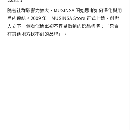
隨著社群影響力擴大，MUSINSA 開始思考如何深化與用
戶的連結。2009 年，MUSINSA Store 正式上線，創辦
人立下一個看似簡單卻不容易做到的選品標準：「只賣
在其他地方找不到的品牌」。