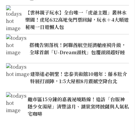
【雲林親子玩水】全台唯一「虎爺主題」叢林水
樂園！虎尾632高地免門票回歸，玩水＋4大順遊
秘境一日遊懶人包
搭機告別落枕！阿聯酋航空經濟艙座椅升級，
全球首創「U-Dream頭枕」包覆頭頸超好睡
建築迷必朝聖！忠泰美術館10週年：藤本壯介
特展打頭陣，1:5大屋根8月震撼空降台北
離市區15分鐘的嘉義祕境路線！造訪「台版神
隱少女湯屋」清豐濤月、湖景窯烤披薩與人氣私
宅咖啡