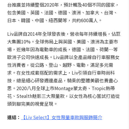
台推廣並持續整個2020年，預計觸及40個不同的國家，
包含美國、英國、法國、德國、澳洲、加拿大、台灣、
日本、韓國、中國、紐西蘭等，共約600萬人。
Liv品牌自2014年全球發表後，營收每年持續增長，佔巨
大集團10%。全球佈局上與英國、美國、澳洲為主要市
場，近幾年因為電動車的成長，德國、法國、荷蘭…等
歐洲子公司快速成長。Liv品牌以全產品線自行車服務女
性消費者，從公路、登山、越野、電動，滿足多元需
求。在女性成套搭配的需求上，Liv引領自行車時尚科
技，總是細心研發週邊產品，騎乘的整體美觀也費盡心
思。2020八月全球上市Montage蒙太奇、Tropic熱帶
花、Stealth魅影三大限量款，以女性為核心嘗試打造從
頭到腳完美的視覺呈現。
連結：
【Liv Select】女性限量車款與服飾簡介