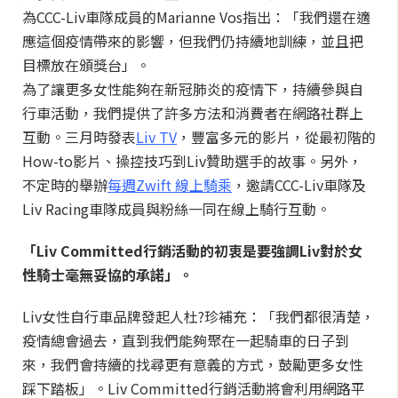
為CCC-Liv車隊成員的Marianne Vos指出：「我們還在適
應這個疫情帶來的影響，但我們仍持續地訓練，並且把
目標放在頒獎台」。
為了讓更多女性能夠在新冠肺炎的疫情下，持續參與自
行車活動，我們提供了許多方法和消費者在網路社群上
互動。三月時發表
Liv TV
，豐富多元的影片，從最初階的
How-to影片、操控技巧到Liv贊助選手的故事。另外，
不定時的舉辦
每週Zwift 線上騎乘
，邀請CCC-Liv車隊及
Liv Racing車隊成員與粉絲一同在線上騎行互動。
「Liv Committed行銷活動的初衷是要強調Liv對於女
性騎士毫無妥協的承諾」。
Liv女性自行車品牌發起人杜?珍補充：「我們都很清楚，
疫情總會過去，直到我們能夠聚在一起騎車的日子到
來，我們會持續的找尋更有意義的方式，鼓勵更多女性
踩下踏板」。Liv Committed行銷活動將會利用網路平