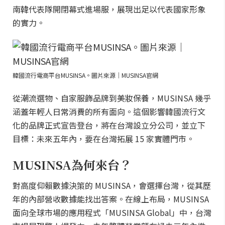
南韓代表隊開閉幕式進場服，展現出足以代表國家形象
的實力。
韓國流行電商平台MUSINSA。圖片來源｜MUSINSA官網
從潮流選物、自家服飾品牌到美妝保養，MUSINSA 幾乎
涵蓋年輕人日常消費的所有面向。這個影響韓國流行文
化的品牌正式宣告登台，將在台灣設立分公司，並立下
目標：未來五年內，要在台灣拓展 15 家實體門市。
MUSINSA為何來台？
對高度仰賴數據決策的 MUSINSA，會選擇台灣，從其歷
年的內部營收數據能找出答案。在線上布局，MUSINSA
面向全球市場的應用程式「MUSINSA Global」中，台灣