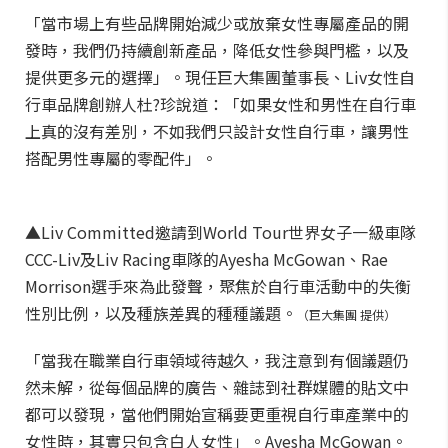
「當市場上有些品牌開始減少或放棄女性專屬產品的開
發時，我們仍持續創新產品，降低女性參與門檻，以及
提供更多元的選擇」。現任巨大集團董事長、Liv女性自
行車品牌創辦人杜?珍說道：「如果女性和男性在自行車
上真的沒有差別，不如我們只設計女性自行車，讓男性
搭配男性專屬的零配件」。
▲Liv Committed邀請到World Tour世界女子一級車隊
CCC-Liv及Liv Racing車隊的Ayesha McGowan、Rae
Morrison選手來為此發聲，聚焦於自行車活動中的失衡
性別比例，以及種族差異的種種議題。
（巨大集團 提供）
「當我在職業自行車領域待越久，我注意到有個議題仍
然未解，從每個品牌的廣告、雜誌到社群媒體的貼文中
都可以發現，當他們開始宣稱要更重視自行車產業中的
女性時，其實只包含白人女性」。Ayesha McGowan。