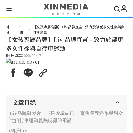
搜尋
首
生
【女孩專屬品牌】Liv 品牌宣言 - 致力於讓更多女性參與自
>
>
頁
活
行車運動
【女孩專屬品牌】Liv 品牌宣言 - 致力於讓更
多女性參與自行車運動
By
欣單車
2020/08/17
文章目錄
Liv品牌發表會「不是說說而已」 聚焦業界變革與對女
性自行車運動義無反顧的承諾
關於Liv