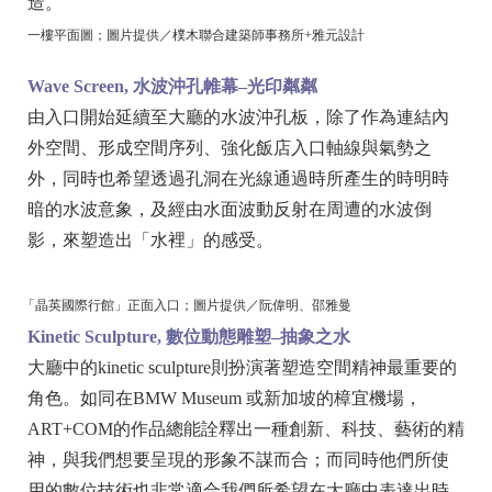
造。
一樓平面圖；圖片提供／樸木聯合建築師事務所+雅元設計
Wave Screen,
水波沖孔帷幕
–
光印粼粼
由入口開始延續至大廳的水波沖孔板，除了作為連結內
外空間、形成空間序列、強化飯店入口軸線與氣勢之
外，同時也希望透過孔洞在光線通過時所產生的時明時
暗的水波意象，及經由水面波動反射在周遭的水波倒
影，來塑造出「水裡」的感受。
「晶英國際行館」正面入口；圖片提供／阮偉明、邵雅曼
Kinetic Sculpture,
數位動態雕塑–抽象之水
大廳中的kinetic sculpture則扮演著塑造空間精神最重要的
角色。如同在BMW Museum 或新加坡的樟宜機場，
ART+COM的作品總能詮釋出一種創新、科技、藝術的精
神，與我們想要呈現的形象不謀而合；而同時他們所使
用的數位技術也非常適合我們所希望在大廳中表達出時