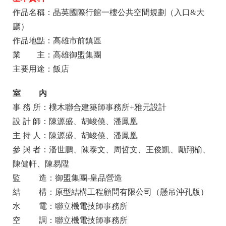
作品名稱：晶英國際行館一樓公共空間規劃（入口&大
廳）
作品地點：高雄市前鎮區
業 主：高雄御盟集團
主要用途：飯店
室 內
事 務 所：樸木聯合建築師事務所+雅元設計
設 計 師：陳源盛、胡峻僥、潘鳳凰
主 持 人：陳源盛、胡峻僥、潘鳳凰
參 與 者：潘世鵬、陳泰文、周哲文、王俊凱、勵翔榆、
陳健軒、陳易陞
監 造：御盟集團-皇品營造
結 構：原型結構工程顧問有限公司（懸吊沖孔版）
水 電：聯立機電技師事務所
空 調：聯立機電技師事務所