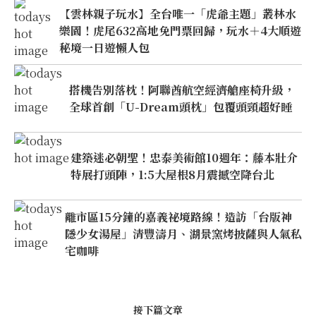
【雲林親子玩水】全台唯一「虎爺主題」叢林水
樂園！虎尾632高地免門票回歸，玩水＋4大順遊
秘境一日遊懶人包
搭機告別落枕！阿聯酋航空經濟艙座椅升級，
全球首創「U-Dream頭枕」包覆頭頸超好睡
建築迷必朝聖！忠泰美術館10週年：藤本壯介
特展打頭陣，1:5大屋根8月震撼空降台北
離市區15分鐘的嘉義祕境路線！造訪「台版神
隱少女湯屋」清豐濤月、湖景窯烤披薩與人氣私
宅咖啡
接下篇文章