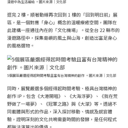
漫遊中為生活補給 。圖片來源｜文化部
逛完 2 樓，順著動線再次回到 1 樓的「回到明日前」展
區，是一個對應「身心」概念的溫暖療癒空間，團隊在
此建構一座通往內在的「文化機場」。從全台 22 縣市的
漫遊路徑中，採集島嶼的風土與山海，創造出富足身心
的風格選物。
5個展區嚴選經得起時間考驗且富有台灣精神的創作 。圖片來源｜文化部
同時，展覽嚴選多個經得起時間考驗、極具台灣精神的
創作 IP，包含《大港開唱》、《大海浮夢》、《我在荒
野做了一場夢》、《冠軍之路》與《大濛》等。透過不
同載體與形式的作品，深入探討移動、情感及感官體
驗，證明深刻的文化共鳴需要時間的發酵，是任何程式
都無法演算出的價值。