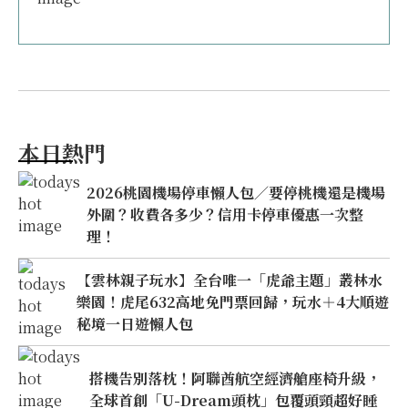
本日熱門
2026桃園機場停車懶人包／要停桃機還是機場
外圍？收費各多少？信用卡停車優惠一次整
理！
【雲林親子玩水】全台唯一「虎爺主題」叢林水
樂園！虎尾632高地免門票回歸，玩水＋4大順遊
秘境一日遊懶人包
搭機告別落枕！阿聯酋航空經濟艙座椅升級，
全球首創「U-Dream頭枕」包覆頭頸超好睡