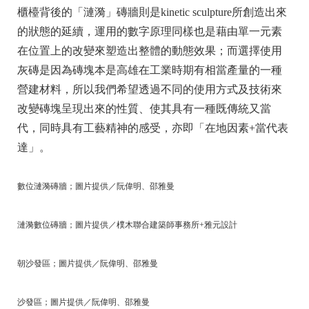
櫃檯背後的「漣漪」磚牆則是kinetic sculpture所創造出來
的狀態的延續，運用的數字原理同樣也是藉由單一元素
在位置上的改變來塑造出整體的動態效果；而選擇使用
灰磚是因為磚塊本是高雄在工業時期有相當產量的一種
營建材料，所以我們希望透過不同的使用方式及技術來
改變磚塊呈現出來的性質、使其具有一種既傳統又當
代，同時具有工藝精神的感受，亦即「在地因素+當代表
達」。
數位漣漪磚牆；圖片提供／阮偉明、邵雅曼
漣漪數位磚牆；圖片提供／樸木聯合建築師事務所+雅元設計
朝沙發區；圖片提供／阮偉明、邵雅曼
沙發區；圖片提供／阮偉明、邵雅曼