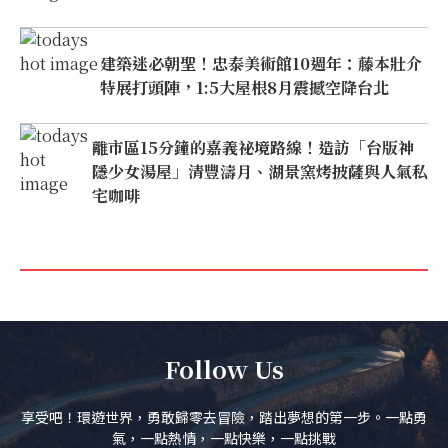
建築迷必朝聖！忠泰美術館10週年：藤本壯介
特展打頭陣，1:5大屋根8月震撼空降台北
離市區15分鐘的嘉義祕境路線！造訪「台版神
隱少女湯屋」清豐濤月、湖景窯烤披薩與人氣私
宅咖啡
Follow Us
享受吧！環遊世界，勇敢歸零去冒險，踏出夢想的第一步。一點勇
氣，一點熱情，一點快樂，一點挑戰