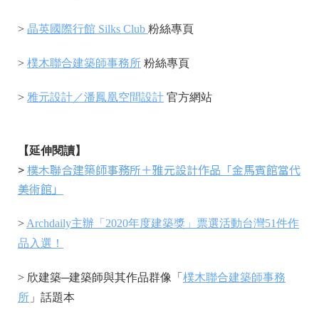
>
晶英國際行館 Silks Club
粉絲專頁
>
樸木聯合建築師事務所
粉絲專頁
>
雅元設計／潘鳳凰空間設計
官方網站
【延伸閱讀】
>
樸木聯合建築師事務所＋雅元設計作品「金馬賓館當代
美術館」
>
Archdaily主辦「2020年度建築獎」票選活動台灣51件作
品入選！
> 欣建築─建築師與其作品群像「
樸木聯合建築師事務
所
」話題本