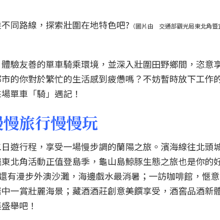
不同路線，探索壯圍在地特色吧?
（圖片由 交通部觀光局東北角暨
，體驗友善的單車騎乘環境，並深入壯圍田野鄉間，恣意
都市的你對於繁忙的生活感到疲憊嗎？不妨暫時放下工作
來場單車「騎」遇記！
慢慢旅行慢慢玩
二日遊行程，享受一場慢步調的蘭陽之旅。濱海線往北頭
遇東北角活動正值登島季，龜山島鯨豚生態之旅也是你的
！還有漫步外澳沙灘，海邊戲水最消暑；一訪咖啡館，愜
岩中一賞壯麗海景；藏酒酒莊創意美饌享受，酒窖品酒新
襄盛舉吧！