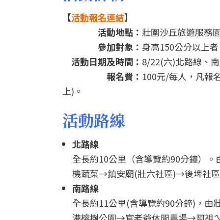
【
活動報名連結
】
活動地點：
壯圍沙丘旅遊服務園區
參加對象：
身高150公分以上者
活動日期及時間：
8/22(六)北路線、南路
報名費：
100元/每人，凡
上)。
活動路線
北路線
全長約10公里（含導覽約90分鐘）
機蔬菜→鎮安廟(壯六社區)→後埤社
南路線
全長約11公里(含導覽約90分鐘)，
港榕樹公園→官老爺休閒農場→阿祖