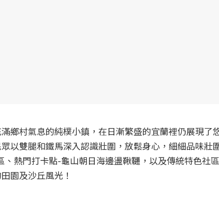
充滿鄉村氣息的純樸小鎮，在日漸繁盛的宜蘭裡仍展現了
民眾以雙腿和鐵馬深入認識壯圍，放鬆身心，細細品味壯
區、熱門打卡點-龜山朝日海邊盪鞦韆，以及傳統特色社區
的田園及沙丘風光！