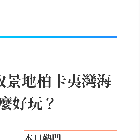
取景地柏卡夷灣海
麼好玩？
本日熱門