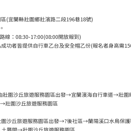
(宜蘭縣壯圍鄉壯濱路二段196巷18號)
。
線：08:30-17:00(08:00開放報到)
報名成功者皆提供自行車乙台及安全帽乙份(報名者身高需15
。由壯圍沙丘旅遊服務園區出發→宜蘭濱海自行車道→壯圍
區→壯圍沙丘旅遊服務園區
由壯圍沙丘旅遊服務園區出發→?後社區→蘭陽溪口水鳥保
ㄟ土礱間→壯圍沙丘旅遊服務園區