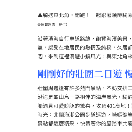
▲騎遇東北角，開跑！一起跟著領隊騎乘
景區管理處 提供）
沿著濱海自行車道路線，飽覽海濱美景
氣，感受在地居民的熱情及純樸，久居
悶，來到這裡漫遊小鎮風光，與東北角
剛剛好的壯圍二日遊 
壯圍周邊還有許多熱門景點，不妨安排
沿途是龜山島一路相伴的海岸風光，騎
船遇見可愛鯨豚的驚喜，攻頂401高地
時光；北關海潮公園步道巡遊，崎嶇礁
景點都這麼精采，快帶著你的腳踏車共