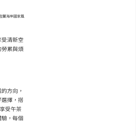
宜蘭海岸國家風
享受清新空
的勞累與煩
城的方向，
好選擇，搭
意享受午茶
體驗，每個