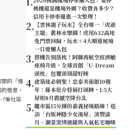
1
.
2026桃園機場停車懶人包／要停
桃機還是機場外圍？收費各多少？
信用卡停車優惠一次整理！
2
.
【雲林親子玩水】全台唯一「虎爺
主題」叢林水樂園！虎尾632高地
免門票回歸，玩水＋4大順遊秘境
一日遊懶人包
3
.
搭機告別落枕！阿聯酋航空經濟艙
座椅升級，全球首創「U-Dream
頭枕」包覆頭頸超好睡
4
.
悠閒的「慢
建築迷必朝聖！忠泰美術館10週
年：藤本壯介特展打頭陣，1:5大
圍的愜意，
屋根8月震撼空降台北
-?後社區
5
.
離市區15分鐘的嘉義祕境路線！造
訪「台版神隱少女湯屋」清豐濤
月、湖景窯烤披薩與人氣私宅咖啡