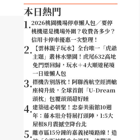
本日熱門
1
.
2026桃園機場停車懶人包／要停
桃機還是機場外圍？收費各多少？
信用卡停車優惠一次整理！
2
.
【雲林親子玩水】全台唯一「虎爺
主題」叢林水樂園！虎尾632高地
免門票回歸，玩水＋4大順遊秘境
一日遊懶人包
3
.
搭機告別落枕！阿聯酋航空經濟艙
座椅升級，全球首創「U-Dream
頭枕」包覆頭頸超好睡
4
.
建築迷必朝聖！忠泰美術館10週
年：藤本壯介特展打頭陣，1:5大
屋根8月震撼空降台北
5
.
離市區15分鐘的嘉義祕境路線！造