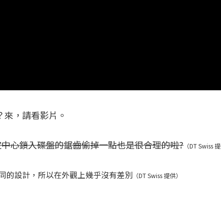
？來，請看影片。
固定中心鎖入碟盤的鋸齒偷掉一點也是很合理的啦?
（DT Swiss
0相同的設計，所以在外觀上幾乎沒有差別
（DT Swiss 提供）