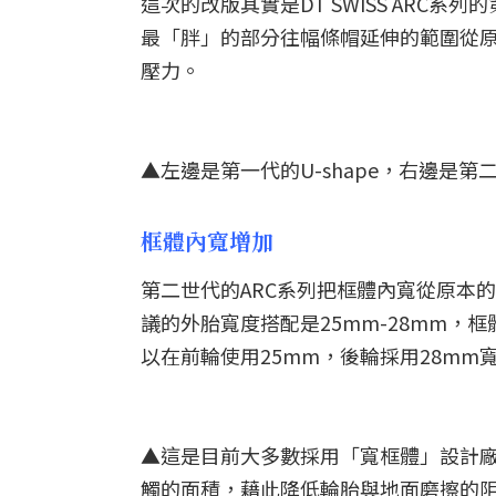
這次的改版其實是DT SWISS ARC系列
最「胖」的部分往幅條帽延伸的範圍從原
壓力。
▲左邊是第一代的U-shape，右邊是第二代
框體內寬增加
第二世代的ARC系列把框體內寬從原本的1
議的外胎寬度搭配是25mm-28mm，
以在前輪使用25mm，後輪採用28m
▲這是目前大多數採用「寬框體」設計
觸的面積，藉此降低輪胎與地面磨擦的