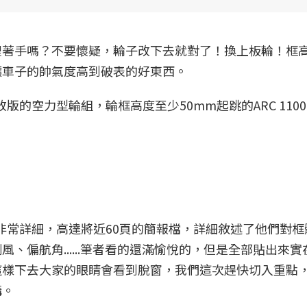
裡著手嗎？不要懷疑，輪子改下去就對了！換上板輪！框
讓車子的帥氣度高到破表的好東西。
改版的空力型輪組，輪框高度至少50mm起跳的ARC 1100
非常非常非常詳細，高達將近60頁的簡報檔，詳細敘述了他們對
、偏航角......筆者看的還滿愉悅的，但是全部貼出來實
這樣下去大家的眼睛會看到脫窗，我們這次趕快切入重點
講。