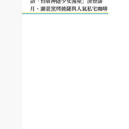
訪「台版神隱少女湯屋」清豐濤
月、湖景窯烤披薩與人氣私宅咖啡