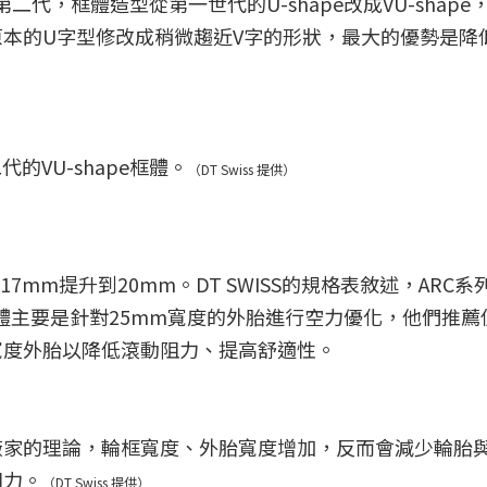
的第二代，框體造型從第一世代的U-shape改成VU-shap
本的U字型修改成稍微趨近V字的形狀，最大的優勢是降
的VU-shape框體。
（DT Swiss 提供）
7mm提升到20mm。DT SWISS的規格表敘述，ARC系
框體主要是針對25mm寬度的外胎進行空力優化，他們推薦
m寬度外胎以降低滾動阻力、提高舒適性。
廠家的理論，輪框寬度、外胎寬度增加，反而會減少輪胎
阻力。
（DT Swiss 提供）