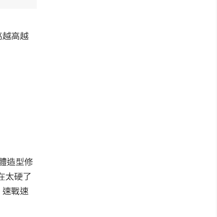
高越高越
框體造型修
在太硬了
，速戰速