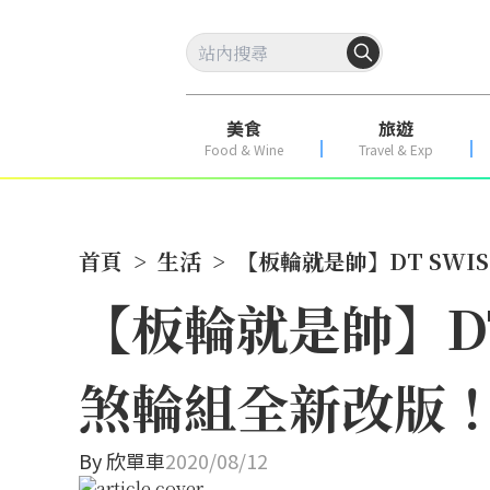
美食
旅遊
Food & Wine
Travel & Exp
首頁
>
生活
>
【板輪就是帥】DT SWISS
【板輪就是帥】DT S
煞輪組全新改版
By
欣單車
2020/08/12