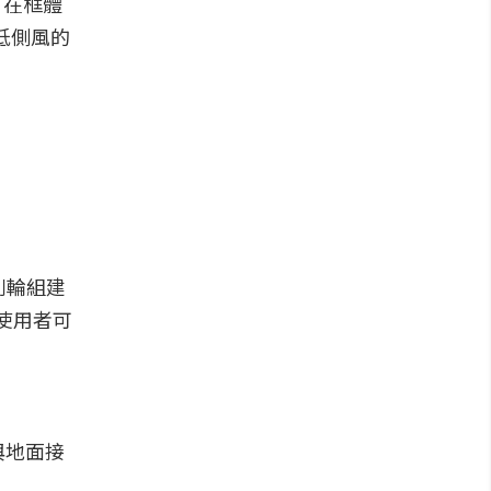
e，在框體
低側風的
列輪組建
使用者可
與地面接