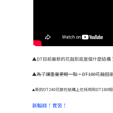
▲DT目前最新的花鼓到底是個什麼結構
▲
為了讓重量更輕一點，DT180花鼓
新的DT240花鼓在結構上也採用和DT18
▲
新幅條！實裝！