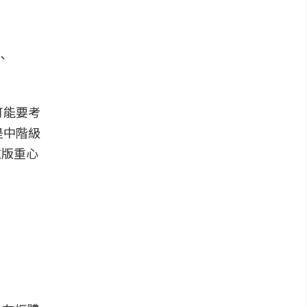
m、
可能要考
是中階級
改版重心