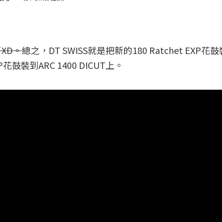
XD。
總之，DT SWISS就是把新的180 Ratchet EXP花
XP花鼓裝到ARC 1400 DICUT上。