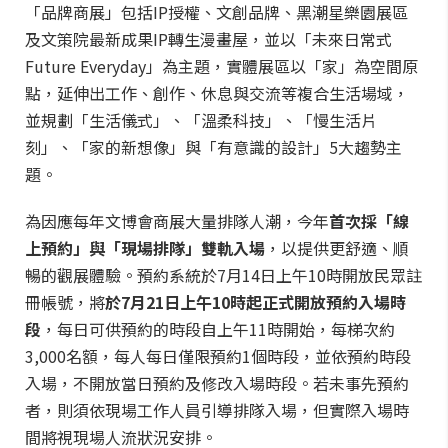
「品牌商展」包括IP授權、文創品牌、黑潮星樂園展區
及文策院最新成果IP轉生漫畫屋，並以「未來日常式
Future Everyday」為主題，實體展區以「家」為空間原
點，延伸出工作、創作、休息與交流等複合生活場域，
並規劃「生活儀式」、「溫柔科技」、「慢生活片
刻」、「家的新想像」與「有意識的設計」5大趨勢主
題。
為因應每年文博會商展大量排隊人潮，今年
首次採「線
上預約」與「現場排隊」雙軌入場
，以提供更舒適、順
暢的觀展體驗。預約系統於7月14日上午10時開放民眾註
冊帳號，將
於7月21日上午10時起正式開放預約入場時
段
，每日可供預約的時段自上午11時開始，每梯次約
3,000名額，每人每日僅限預約1個時段，並依預約時段
入場，不開放當日預約及修改入場時段。若未事先預約
者，則須依現場工作人員引導排隊入場，但實際入場時
間將視現場人流狀況安排。