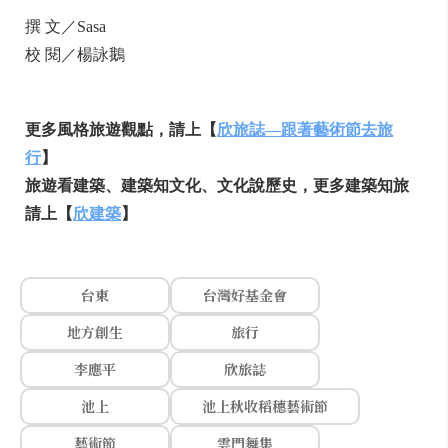
撰 文／Sasa
校 閱／楊詠鵝
更多風格旅遊觀點，請上【
欣旅誌—跟著藝術節去旅
行
】
旅遊看建築、建築知文化、文化說歷史，更多建築知旅
請上【
欣建築
】
台東
台灣好基金會
地方創生
旅行
李應平
欣旅誌
池上
池上秋收稻穗藝術節
藝術節
雲門舞集