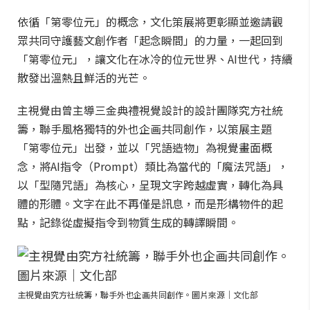
依循「第零位元」的概念，文化策展將更彰顯並邀請觀
眾共同守護藝文創作者「起念瞬間」的力量，一起回到
「第零位元」，讓文化在冰冷的位元世界、AI世代，持續
散發出溫熱且鮮活的光芒。
主視覺由曾主導三金典禮視覺設計的設計團隊究方社統
籌，聯手風格獨特的外也企画共同創作，以策展主題
「第零位元」出發，並以「咒語造物」為視覺畫面概
念，將AI指令（Prompt）類比為當代的「魔法咒語」，
以「型隨咒語」為核心，呈現文字跨越虛實，轉化為具
體的形體。文字在此不再僅是訊息，而是形構物件的起
點，記錄從虛擬指令到物質生成的轉譯瞬間。
主視覺由究方社統籌，聯手外也企画共同創作。圖片來源｜文化部