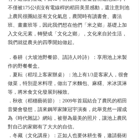
不僅被175公頃沒有電線桿的稻田美景感動，還注意到池
上農民很團結並有文化氣息，農閒時有讀書會、書法
班、畫畫班等，因此我們想在他們「米之鄉」基礎上加
入文化元素，轉變成「文化之鄉」，文化來自於生活，
我們就從農夫的四季開始做起。
．春耕（大坡池野餐節、請詩人吟詩）：享用池上米製
作的野餐餐盒。
．夏耘（稻埕上客家辦桌）：池上有1/3是客家人，很會
做菜，特別是米料理，做出了米麵包、麻糬、米冰淇淋
等，將米食文化發展到極致。
．秋收（稻穗藝術節）：2009年首屆結合了農民的稻田
音樂會發想，請來鋼琴家陳冠宇演奏，此舉竟然一躍成
為《時代雜誌》網站，被譽為最美的照片，讓池上農民
對自己的家鄉有了大大的自信。
．冬藏（文化講座）：正如人也要休耕生養，邀請藝術