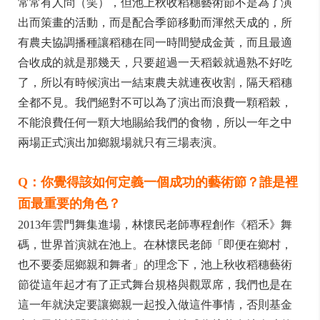
常常有人問（笑），但池上秋收稻穗藝術節不是為了演
出而策畫的活動，而是配合季節移動而渾然天成的，所
有農夫協調播種讓稻穗在同一時間變成金黃，而且最適
合收成的就是那幾天，只要超過一天稻穀就過熟不好吃
了，所以有時候演出一結束農夫就連夜收割，隔天稻穗
全都不見。我們絕對不可以為了演出而浪費一顆稻榖，
不能浪費任何一顆大地賜給我們的食物，所以一年之中
兩場正式演出加鄉親場就只有三場表演。
Q：你覺得該如何定義一個成功的藝術節？誰是裡
面最重要的角色？
2013年雲門舞集進場，林懷民老師專程創作《稻禾》舞
碼，世界首演就在池上。在林懷民老師「即便在鄉村，
也不要委屈鄉親和舞者」的理念下，池上秋收稻穗藝術
節從這年起才有了正式舞台規格與觀眾席，我們也是在
這一年就決定要讓鄉親一起投入做這件事情，否則基金