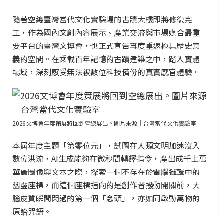
隨著空總臺灣當代文化實驗場的古蹟大樓即將修復完
工，作為國內文創內容展示、產業交流與市場媒合最重
要平台的臺灣文博會，也正式宣告再度重返極具歷史意
義的空間。在乘載百年記憶的古蹟建築之中，踏入實體
場域，深刻感受無法被數位科技備份的真實感官體驗。
2026文博會年度策展將回到空總展出。圖片來源｜台灣當代文化實驗室
本屆年度主題「第零位元」，試圖在人類文明加速沒入
數位洪流，AI生成能夠在微秒間轉譯指令，產出成千上萬
華麗圖像與文本之際，探索一個不存在於電腦邏輯中的
幽靈座標，而這個座標指向的是創作者撥動開關前，大
腦皮質瞬間閃過的第一個「念頭」，亦如同啟動萬物的
原始咒語。