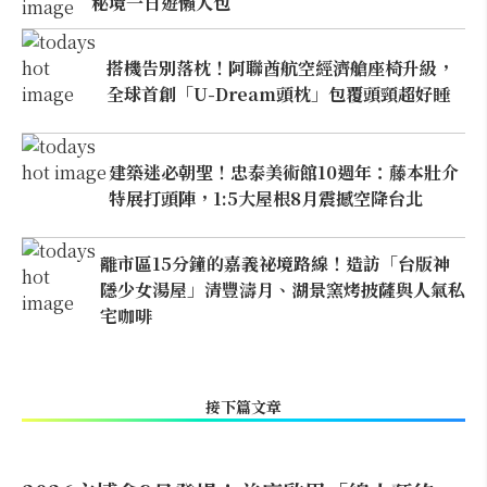
秘境一日遊懶人包
搭機告別落枕！阿聯酋航空經濟艙座椅升級，
全球首創「U-Dream頭枕」包覆頭頸超好睡
建築迷必朝聖！忠泰美術館10週年：藤本壯介
特展打頭陣，1:5大屋根8月震撼空降台北
離市區15分鐘的嘉義祕境路線！造訪「台版神
隱少女湯屋」清豐濤月、湖景窯烤披薩與人氣私
宅咖啡
接下篇文章