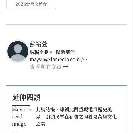
2026台灣文博會
蘇祐萱
編輯企劃。 聯繫請洽：
maysu@xinmedia.com /
may860527@gmail.com
查看所有文章
延伸閱讀
北號誌樓、雄鎮北門重現港都歷史風
景 引領民眾在新舊之間看見高雄文化
之美