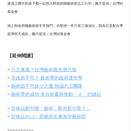
連池上國中的孩子都一起投入秋收稻穗藝術節志工行列；圖片提供／台灣好
基金會
池上秋收稻穗藝術節非常熱門，但堅持一年只有三場演出，因為它是配合季
節渾然天成的；圖片提供／台灣好基金會
【延伸閱讀】
>
只欠東風？台灣藝術觀光潛力股
>
非政府不可？ 藝術季的政府運作學
>
藝術節不可缺少之重 熱誠志工團隊
>
藝術季的成功 來自於重新推動「人」的鏈結
>
欣旅誌創刊號「藝術，觀光新引擎？」
>
欣旅誌No.2—原鄉原生東海岸藝術節
==========