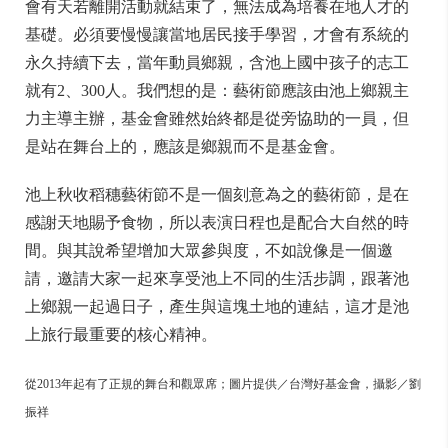
會有天若離開活動就結束了，無法成為培養在地人才的
基礎。必須要慢慢讓當地居民接手學習，才會有系統的
永久持續下去，當年動員鄉親，含池上國中孩子的志工
就有2、300人。我們想的是：藝術節應該由池上鄉親主
力主導主辦，基金會雖然始終都是從旁協助的一員，但
是站在舞台上的，應該是鄉親而不是基金會。
池上秋收稻穗藝術節不是一個刻意為之的藝術節，是在
感謝天地賜予食物，所以表演日程也是配合大自然的時
間。與其說希望增加大眾參與度，不如說像是一個邀
請，邀請大家一起來享受池上不同的生活步調，跟著池
上鄉親一起過日子，產生與這塊土地的連結，這才是池
上旅行最重要的核心精神。
從2013年起有了正規的舞台和觀眾席；圖片提供／台灣好基金會，攝影／劉
振祥