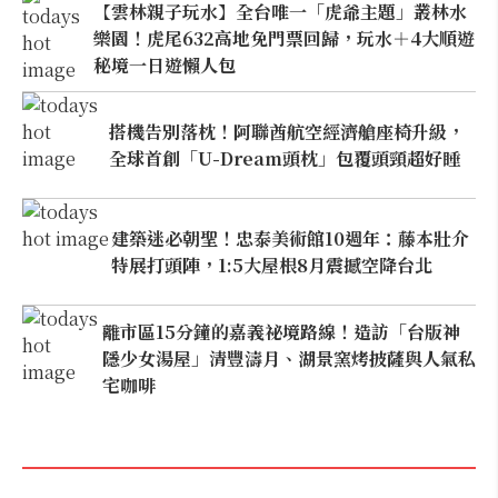
【雲林親子玩水】全台唯一「虎爺主題」叢林水
樂園！虎尾632高地免門票回歸，玩水＋4大順遊
秘境一日遊懶人包
搭機告別落枕！阿聯酋航空經濟艙座椅升級，
全球首創「U-Dream頭枕」包覆頭頸超好睡
建築迷必朝聖！忠泰美術館10週年：藤本壯介
特展打頭陣，1:5大屋根8月震撼空降台北
離市區15分鐘的嘉義祕境路線！造訪「台版神
隱少女湯屋」清豐濤月、湖景窯烤披薩與人氣私
宅咖啡