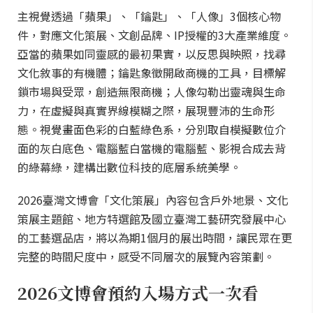
主視覺透過「蘋果」、「鑰匙」、「人像」3個核心物
件，對應文化策展、文創品牌、IP授權的3大產業維度。
亞當的蘋果如同靈感的最初果實，以反思與映照，找尋
文化敘事的有機體；鑰匙象徵開啟商機的工具，目標解
鎖市場與受眾，創造無限商機；人像勾勒出靈魂與生命
力，在虛擬與真實界線模糊之際，展現豐沛的生命形
態。視覺畫面色彩的白藍綠色系，分別取自模擬數位介
面的灰白底色、電腦藍白當機的電腦藍、影視合成去背
的綠幕綠，建構出數位科技的底層系統美學。
2026臺灣文博會「文化策展」內容包含戶外地景、文化
策展主題館、地方特選館及國立臺灣工藝研究發展中心
的工藝選品店，將以為期1個月的展出時間，讓民眾在更
完整的時間尺度中，感受不同層次的展覽內容策劃。
2026文博會預約入場方式一次看