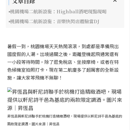
文章目錄
桃園機場二航新設施：Highball酒吧現點現喝
桃園機場二航新設施：音樂快閃店體驗當DJ
暑假一到，桃園機場天天熱鬧滾滾，到處都是準備飛出
國度假的人潮。出境過關之後，距離登機起飛通常還有
一小段等待時間，除了逛免稅店、坐按摩椅，或者在特
色候機室拍照打卡，現在第二航廈多了超厲害的全新設
施，讓大家等飛機不無聊！
昇恆昌與軒尼詩聯手於桃機打造精緻酒吧，現場提供以軒尼詩干邑為基底的
兩款限定調酒。圖片來源｜昇恆昌