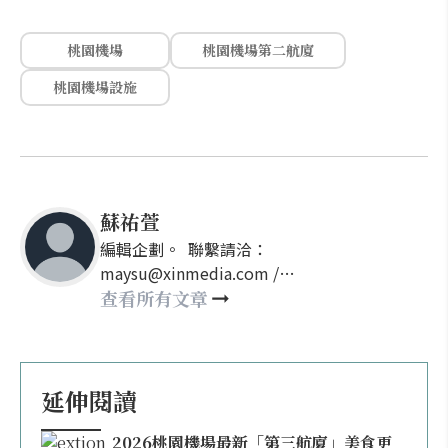
桃園機場
桃園機場第二航廈
桃園機場設施
蘇祐萱
編輯企劃。 聯繫請洽：
maysu@xinmedia.com /
may860527@gmail.com
查看所有文章
延伸閱讀
2026桃園機場最新「第三航廈」美食更