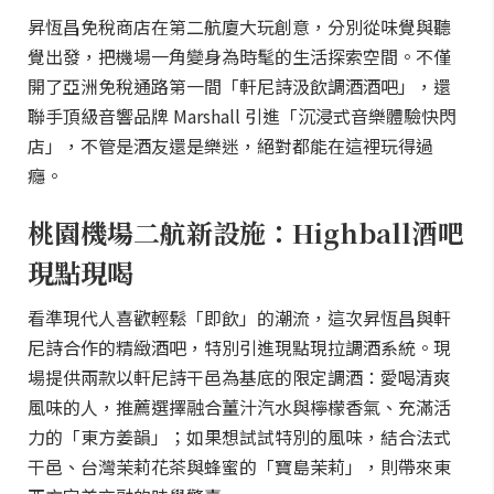
昇恆昌免稅商店在第二航廈大玩創意，分別從味覺與聽
覺出發，把機場一角變身為時髦的生活探索空間。不僅
開了亞洲免稅通路第一間「軒尼詩汲飲調酒酒吧」，還
聯手頂級音響品牌 Marshall 引進「沉浸式音樂體驗快閃
店」，不管是酒友還是樂迷，絕對都能在這裡玩得過
癮。
桃園機場二航新設施：Highball酒吧
現點現喝
看準現代人喜歡輕鬆「即飲」的潮流，這次昇恆昌與軒
尼詩合作的精緻酒吧，特別引進現點現拉調酒系統。現
場提供兩款以軒尼詩干邑為基底的限定調酒：愛喝清爽
風味的人，推薦選擇融合薑汁汽水與檸檬香氣、充滿活
力的「東方姜韻」；如果想試試特別的風味，結合法式
干邑、台灣茉莉花茶與蜂蜜的「寶島茉莉」，則帶來東