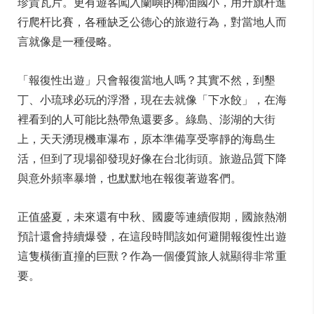
珍貴瓦片。更有遊客闖入蘭嶼的椰油國小，用升旗杆進
行爬杆比賽，各種缺乏公德心的旅遊行為，對當地人而
言就像是一種侵略。
「報復性出遊」只會報復當地人嗎？其實不然，到墾
丁、小琉球必玩的浮潛，現在去就像「下水餃」，在海
裡看到的人可能比熱帶魚還要多。綠島、澎湖的大街
上，天天湧現機車瀑布，原本準備享受寧靜的海島生
活，但到了現場卻發現好像在台北街頭。旅遊品質下降
與意外頻率暴增，也默默地在報復著遊客們。
正值盛夏，未來還有中秋、國慶等連續假期，國旅熱潮
預計還會持續爆發，在這段時間該如何避開報復性出遊
這隻橫衝直撞的巨獸？作為一個優質旅人就顯得非常重
要。