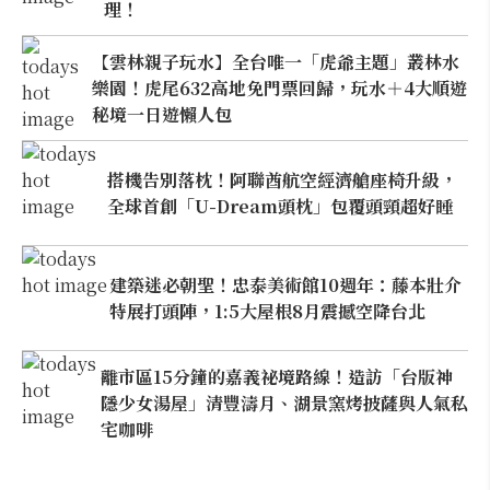
理！
【雲林親子玩水】全台唯一「虎爺主題」叢林水
樂園！虎尾632高地免門票回歸，玩水＋4大順遊
秘境一日遊懶人包
搭機告別落枕！阿聯酋航空經濟艙座椅升級，
全球首創「U-Dream頭枕」包覆頭頸超好睡
建築迷必朝聖！忠泰美術館10週年：藤本壯介
特展打頭陣，1:5大屋根8月震撼空降台北
離市區15分鐘的嘉義祕境路線！造訪「台版神
隱少女湯屋」清豐濤月、湖景窯烤披薩與人氣私
宅咖啡