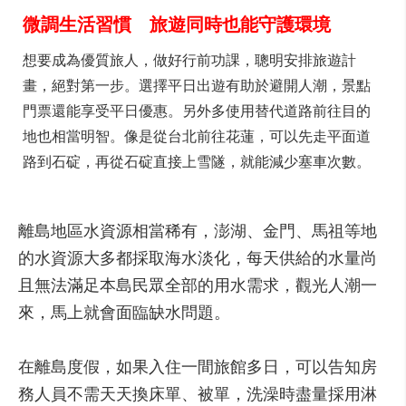
微調生活習慣 旅遊同時也能守護環境
想要成為優質旅人，做好行前功課，聰明安排旅遊計
畫，絕對第一步。選擇平日出遊有助於避開人潮，景點
門票還能享受平日優惠。另外多使用替代道路前往目的
地也相當明智。像是從台北前往花蓮，可以先走平面道
路到石碇，再從石碇直接上雪隧，就能減少塞車次數。
離島地區水資源相當稀有，澎湖、金門、馬祖等地
的水資源大多都採取海水淡化，每天供給的水量尚
且無法滿足本島民眾全部的用水需求，觀光人潮一
來，馬上就會面臨缺水問題。
在離島度假，如果入住一間旅館多日，可以告知房
務人員不需天天換床單、被單，洗澡時盡量採用淋