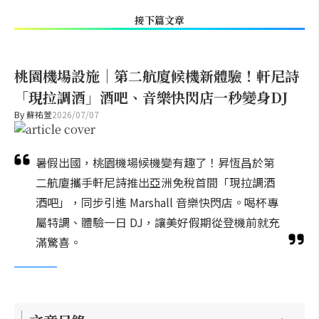
接下篇文章
桃園機場設施｜第二航廈候機新體驗！軒尼詩
「現拉調酒」酒吧、音樂快閃店一秒變身DJ
By
蘇祐萱
2026/07/07
暑假出國，桃園機場候機變有趣了！昇恆昌於第
二航廈攜手軒尼詩推出亞洲免稅首間「現拉調酒
酒吧」，同步引進 Marshall 音樂快閃店。喝杯專
屬特調、體驗一日 DJ，讓美好假期從登機前就充
滿驚喜。