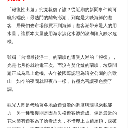
「報復性出遊」究竟報復了誰？從近期的新聞事件就可
瞧出端倪：最熱門的離島澎湖，到處是大啖海鮮的遊
客，居民們去市場卻買不到海鮮；遊客潮帶來驚人的用
水量，讓原本大量使用海水淡化水源的澎湖陷入缺水危
機。
號稱「台灣最後淨土」的蘭嶼也遭受人潮的「報復」，
光是七月份就跳電三次。而沒有焚化爐的蘭嶼，垃圾問
題正成為島上危機。去年被國際認證為暗空公園的合歡
山，如今的夜間就跟夜市一樣，各種光害讓夜色變了
調。
觀光人潮是考驗著各地旅遊資源的調度與環境乘載能
力，另一種報復則是因為失格遊客所造成。像是最近的
花火節有遊客為了搶看煙火，不惜爬上古蹟屋頂，踩破