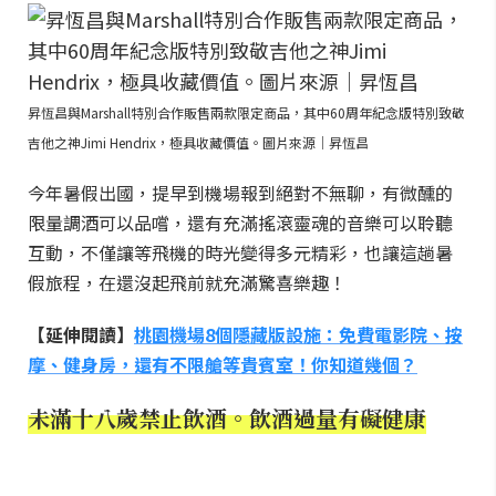
昇恆昌與Marshall特別合作販售兩款限定商品，其中60周年紀念版特別致敬
吉他之神Jimi Hendrix，極具收藏價值。圖片來源｜昇恆昌
今年暑假出國，提早到機場報到絕對不無聊，有微醺的
限量調酒可以品嚐，還有充滿搖滾靈魂的音樂可以聆聽
互動，不僅讓等飛機的時光變得多元精彩，也讓這趟暑
假旅程，在還沒起飛前就充滿驚喜樂趣！
【延伸閱讀】
桃園機場8個隱藏版設施：免費電影院、按
摩、健身房，還有不限艙等貴賓室！你知道幾個？
未滿十八歲禁止飲酒。飲酒過量有礙健康