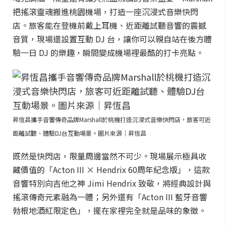
把搖滾靈魂搬進桃園機場，打造一座沉浸式音樂快閃
店。旅客能在登機前戴上耳機、近距離試聽音響的震撼
音質，現場還設置互動 DJ 台，讓你可以親自站在後方體
驗一日 DJ 的樂趣，瞬間變成機場裡最酷的打卡亮點。
昇恆昌攜手音響傳奇品牌Marshall於桃機打造沉浸式音樂快閃店，旅客可近
距離試聽、體驗DJ台互動場景。圖片來源｜昇恆昌
既然是快閃店，限量周邊當然不可少。現場展示極具收
藏價值的「Acton III × Hendrix 60周年紀念版」，這款
音響特別向吉他之神 Jimi Hendrix 致敬，將經典設計與
搖滾傳奇元素融為一體；另外還有「Acton III 藍牙音響
勃根地酒紅限定色」，擺在家裡完全就是品味的象徵。