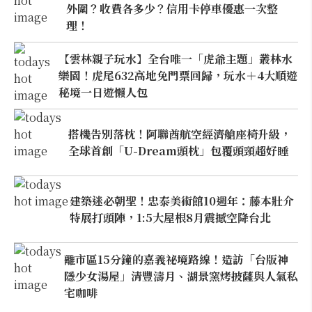
外圍？收費各多少？信用卡停車優惠一次整
理！
【雲林親子玩水】全台唯一「虎爺主題」叢林水
樂園！虎尾632高地免門票回歸，玩水＋4大順遊
秘境一日遊懶人包
搭機告別落枕！阿聯酋航空經濟艙座椅升級，
全球首創「U-Dream頭枕」包覆頭頸超好睡
建築迷必朝聖！忠泰美術館10週年：藤本壯介
特展打頭陣，1:5大屋根8月震撼空降台北
離市區15分鐘的嘉義祕境路線！造訪「台版神
隱少女湯屋」清豐濤月、湖景窯烤披薩與人氣私
宅咖啡