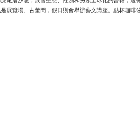
變為虎尾厝沙龍，展售生態、性別和另類全球化的書籍，還
也是展覽場、古董間，假日則會舉辦藝文講座。點杯咖啡