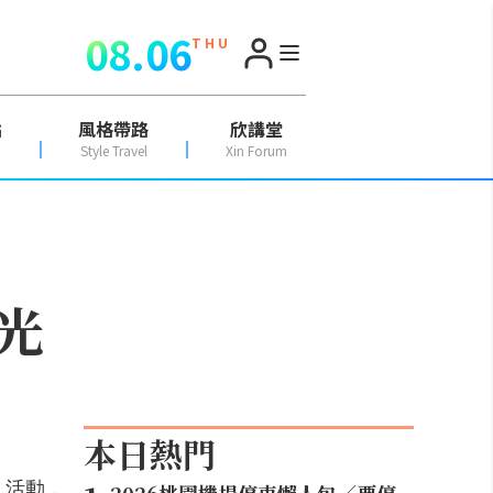
08.06
T H U
點
風格帶路
欣講堂
Style Travel
Xin Forum
光
本日熱門
」活動，