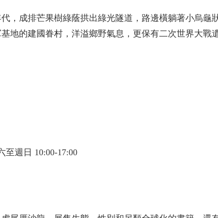
年代，成排芒果樹綠蔭拱出綠光隧道，路邊橫躺著小烏龜
軍基地的建國眷村，洋溢鄉野氣息，更保有二次世界大戰
週日 10:00-17:00