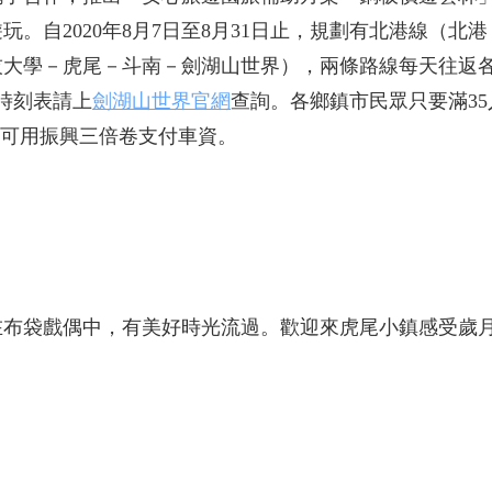
。自2020年8月7日至8月31日止，規劃有北港線（北
技大學－虎尾－斗南－劍湖山世界），兩條路線每天往返
車時刻表請上
劍湖山世界官網
查詢。各鄉鎮市民眾只要滿35
務，還可用振興三倍卷支付車資。
布袋戲偶中，有美好時光流過。歡迎來虎尾小鎮感受歲月