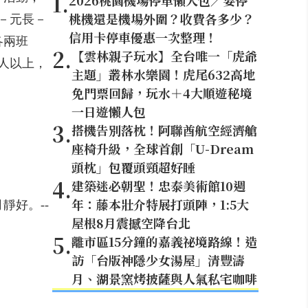
1
.
2026桃園機場停車懶人包／要停
桃機還是機場外圍？收費各多少？
港－元長－
信用卡停車優惠一次整理！
各兩班
2
.
【雲林親子玩水】全台唯一「虎爺
人以上，
主題」叢林水樂園！虎尾632高地
免門票回歸，玩水＋4大順遊秘境
一日遊懶人包
3
.
搭機告別落枕！阿聯酋航空經濟艙
座椅升級，全球首創「U-Dream
頭枕」包覆頭頸超好睡
4
.
建築迷必朝聖！忠泰美術館10週
年：藤本壯介特展打頭陣，1:5大
靜好。--
屋根8月震撼空降台北
5
.
離市區15分鐘的嘉義祕境路線！造
訪「台版神隱少女湯屋」清豐濤
月、湖景窯烤披薩與人氣私宅咖啡