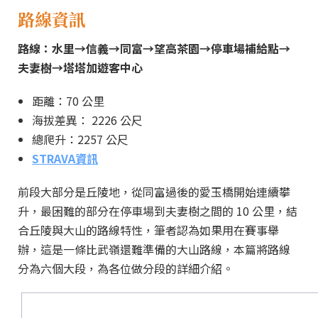
路線資訊
路線：水里→信義→同富→望高茶園→停車場補給點→
夫妻樹→塔塔加遊客中心
距離：70 公里
海拔差異： 2226 公尺
總爬升：2257 公尺
STRAVA資訊
前段大部分是丘陵地，從同富過後的愛玉橋開始連續攀
升，最困難的部分在停車場到夫妻樹之間的 10 公里，結
合丘陵與大山的路線特性，筆者認為如果用在賽事舉
辦，這是一條比武嶺還難準備的大山路線，本篇將路線
分為六個大段，為各位做分段的詳細介紹。