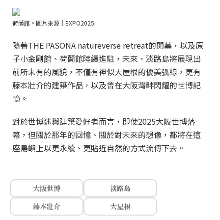
荷蘭館。圖片來源｜EXPO2025
隨著THE PASONA natureverse retreat的開幕，以及原
子小金剛館、荷蘭館陸續進駐，未來，淡路島將展現出
前所未有的風貌，不僅有神似大屋根的優美弧線，更有
藤本壯介的建築作品，以及曾在大阪灣畔閃耀的世博記
憶。
對於世博迷與建築愛好者而言，即使2025大阪世博落
幕，但關於那年的回憶、關於對未來的想像，都將在這
座島嶼上以更永續、更貼近自然的方式流傳下去。
大阪世博
淡路島
藤本壯介
大屋根