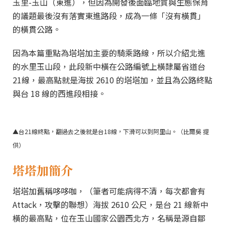
玉里-玉山（東進），但因為開發後面臨地質與生態保育
的議題最後沒有落實東進路段，成為一條「沒有橫貫」
的橫貫公路。
因為本篇重點為塔塔加主要的騎乘路線，所以介紹北進
的水里玉山段，此段新中橫在公路編號上橫隸屬省道台
21線，最高點就是海拔 2610 的塔塔加，並且為公路終點
與台 18 線的西進段相接。
▲台21線終點，翻過去之後就是台18線，下滑可以到阿里山。（比爾吳 提
供）
塔塔加簡介
塔塔加舊稱哆哆咖，（筆者可能病得不清，每次都會有
Attack，攻擊的聯想）海拔 2610 公尺，是台 21 線新中
橫的最高點，位在玉山國家公園西北方，名稱是源自鄒