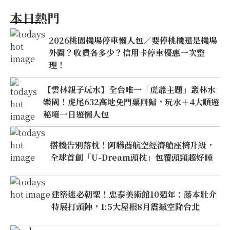
本日熱門
2026桃園機場停車懶人包／要停桃機還是機場
外圍？收費各多少？信用卡停車優惠一次整
理！
【雲林親子玩水】全台唯一「虎爺主題」叢林水
樂園！虎尾632高地免門票回歸，玩水＋4大順遊
秘境一日遊懶人包
搭機告別落枕！阿聯酋航空經濟艙座椅升級，
全球首創「U-Dream頭枕」包覆頭頸超好睡
建築迷必朝聖！忠泰美術館10週年：藤本壯介
特展打頭陣，1:5大屋根8月震撼空降台北