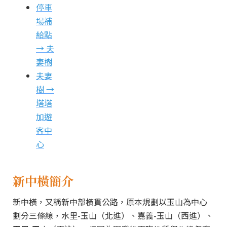
停車
場補
給點
→ 夫
妻樹
夫妻
樹 →
塔塔
加遊
客中
心
新中橫簡介
新中橫，又稱新中部橫貫公路，原本規劃以玉山為中心
劃分三條線，水里-玉山（北進）、嘉義-玉山（西進）、