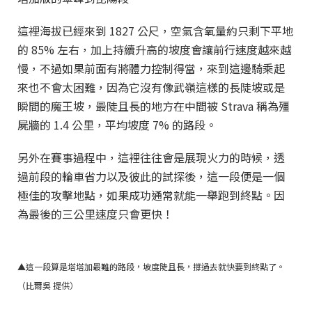
這裡海拔已經來到 1827 公尺，空氣含氧量約只剩下平地
的 85% 左右，加上持續升高的坡度會讓前行速度越來越
慢，不過如果前面有將體力控制得當，來到這邊騎乘起
來也不會太困難，因為它沒有像武嶺這樣的長陡坡或是
瞬間的魔王坡，最陡且長的地方在中間被 Strava 稱為殭
屍牆的 1.4 公里，平均坡度 7% 的路段。
另外在賽事過程中，這裡往往會是展現火力的時候，透
過前段的輪車省力以及彼此的試探後，這一段便是一個
極佳的攻擊地點，如果成功通常就能一舉跑到終點。因
為最後的三公里速度只會更快！
▲這一段算是塔塔加最難的路段，坡度陡且長，撐過去就快要到終點了。
（比爾吳 提供）