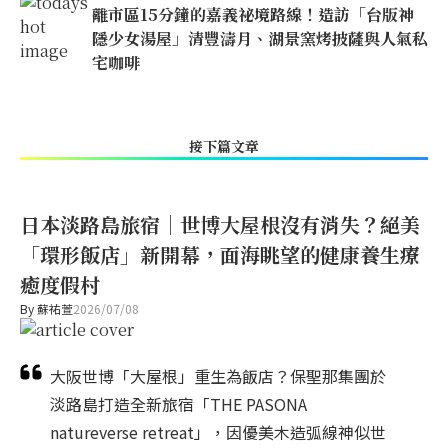
離市區15分鐘的嘉義祕境路線！造訪「台版神
隱少女湯屋」清豐濤月、湖景窯烤披薩與人氣私
宅咖啡
接下篇文章
日本淡路島旅宿｜世博大屋根沒有消失？絕美
「環形飯店」新開幕，面海眺望的健康養生療
癒度假村
By
蘇祐萱
2026/07/08
大阪世博「大屋根」重生為飯店？保聖那集團於
淡路島打造全新旅宿「THE PASONA
natureverse retreat」，因優美木造弧線神似世