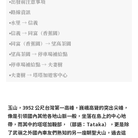
出發前注意事項
路線資訊
水里 → 信義
信義 → 同富（香蕉園）
同富（香蕉園）→ 望高茶園
望高茶園 → 停車場補給點
停車場補給點 → 夫妻樹
夫妻樹 → 塔塔加遊客中心
玉山，3952 公尺台灣第一高峰，巍峨高聳的突出尖峰，
像是引領國內其他各地山脈一般，坐落在島上的中心地
帶，而其中的塔塔加鞍部，（鄒語：Tataka），更是除
了武嶺之外國內車友們熟知的另一座朝聖大山，過去這