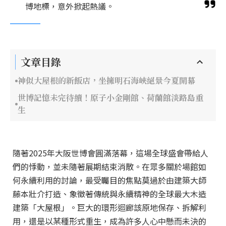
博地標，意外掀起熱議。
文章目錄
神似大屋根的新飯店，坐擁明石海峽絕景今夏開幕
世博記憶未完待續！原子小金剛館、荷蘭館淡路島重
生
隨著2025年大阪世博會圓滿落幕，這場全球盛會帶給人
們的悸動，並未隨著展期結束消散。在眾多關於場館如
何永續利用的討論，最受矚目的焦點莫過於由建築大師
藤本壯介打造、象徵著傳統與永續精神的全球最大木造
建築「大屋根」。巨大的環形迴廊該原地保存、拆解利
用，還是以某種形式重生，成為許多人心中懸而未決的