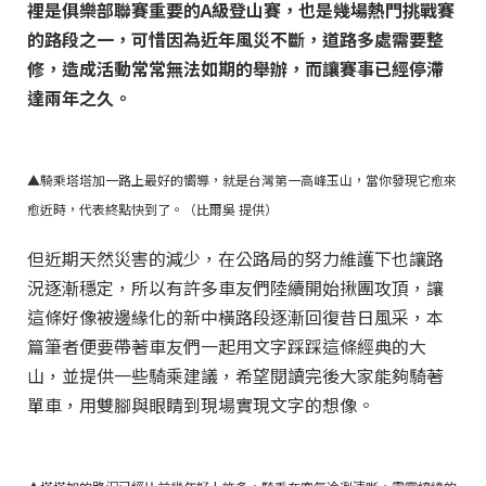
裡是俱樂部聯賽重要的A級登山賽，也是幾場熱門挑戰賽
的路段之一，可惜因為近年風災不斷，道路多處需要整
修，造成活動常常無法如期的舉辦，而讓賽事已經停滯
達兩年之久。
▲騎乘塔塔加一路上最好的嚮導，就是台灣第一高峰玉山，當你發現它愈來
愈近時，代表終點快到了。（比爾吳 提供）
但近期天然災害的減少，在公路局的努力維護下也讓路
況逐漸穩定，所以有許多車友們陸續開始揪團攻頂，讓
這條好像被邊緣化的新中橫路段逐漸回復昔日風采，本
篇筆者便要帶著車友們一起用文字踩踩這條經典的大
山，並提供一些騎乘建議，希望閱讀完後大家能夠騎著
單車，用雙腳與眼睛到現場實現文字的想像。