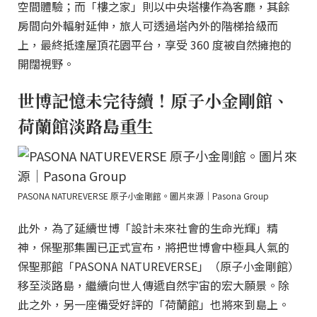
空間體驗；而「樓之家」則以中央塔樓作為客廳，其餘
房間向外輻射延伸，旅人可透過塔內外的階梯拾級而
上，最終抵達屋頂花園平台，享受 360 度被自然擁抱的
開闊視野。
世博記憶未完待續！原子小金剛館、
荷蘭館淡路島重生
PASONA NATUREVERSE 原子小金剛館。圖片來源｜Pasona Group
此外，為了延續世博「設計未來社會的生命光輝」精
神，保聖那集團已正式宣布，將把世博會中極具人氣的
保聖那館「PASONA NATUREVERSE」（原子小金剛館）
移至淡路島，繼續向世人傳遞自然宇宙的宏大願景。除
此之外，另一座備受好評的「荷蘭館」也將來到島上。