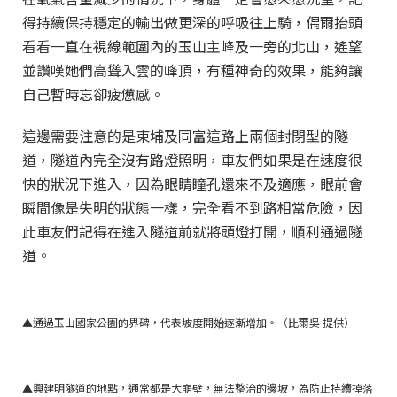
得持續保持穩定的輸出做更深的呼吸往上騎，偶爾抬頭
看看一直在視線範圍內的玉山主峰及一旁的北山，遙望
並讚嘆她們高聳入雲的峰頂，有種神奇的效果，能夠讓
自己暫時忘卻疲憊感。
這邊需要注意的是東埔及同富這路上兩個封閉型的隧
道，隧道內完全沒有路燈照明，車友們如果是在速度很
快的狀況下進入，因為眼睛瞳孔還來不及適應，眼前會
瞬間像是失明的狀態一樣，完全看不到路相當危險，因
此車友們記得在進入隧道前就將頭燈打開，順利通過隧
道。
▲通過玉山國家公園的界碑，代表坡度開始逐漸增加。（比爾吳 提供）
▲興建明隧道的地點，通常都是大崩壁，無法整治的邊坡，為防止持續掉落