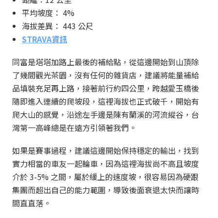
平均坡度： 4%
海拔差異： 443 公尺
STRAVA資訊
同富是塔塔加路上最後的補給點，從這邊開始到山頂除
了幾間觀光茶園，沒有任何的雜貨店，建議將能量補給
品填裝充足再上路，接著前行約四公里，跨越愛玉橋後
隨即進入連續的爬坡段，這裡海拔也正式破千，開始有
爬大山的感覺，沿途左手邊是陳有蘭溪的河流縱谷，台
灣第一高峰總是在遠方引領著我們。
如果是賽事過程，建議這邊開始保持穩定的輸出，找到
實力相當的車友一起輪車，因為這裡海拔尚不高且坡度
介於 3-5% 之間，屬於緩上的速度坡，很容易因為硬跟
集團而超出自己的能力範圍，導致後面衰退太快而讓時
間直直落。