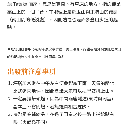
語 Tataka 而來，意思是寬闊、有草原的地方，指的便是
高山上的一個平台，在地理上屬於玉山與東埔山的鞍部
（兩山間的低淺處），因此這裡也是許多登山步道的起
點。
▲塔塔加遊客中心前的布農文學步道，勇士雕像、婚禮祝福詩詞讓這座大山
的終點增添文化氣息。（比爾吳 提供）
出發前注意事項
塔塔加常常在中午左右便會起霧下雨，天氣的變化
比武嶺來地快，因此建議大家可以提早安排上山。
一定要攜帶頭燈，因為中間兩座隧道(東埔與同富)
基本上不會開燈，若無燈具相當危險。
攜帶足夠補給品，在過了同富之後一路上補給點有
限（與武嶺不同）