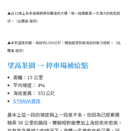
▲台21線上有多座橫跨陳有蘭溪的大橋，每一座橋都是一次滿大的高低起
伏。（比爾吳 提供）
▲來到望高茶園，海拔約1500公尺，開始感受到高海拔的無力症狀。（比
爾吳 提供）
望高茶園 → 停車場補給點
距離：15 公里
平均坡度： 4%
海拔差異： 551公尺
STRAVA資訊
基本上這一段的坡度與上一段差不多，但因為已經累積
騎乘 56 公里的路段，雙腳相對疲憊加上海拔愈來愈高，
在氧氣含量減少的情況下，身體一定會愈來愈沉重，記