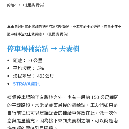
）
的落石。（比爾吳 提供
▲東埔與同富兩處封閉隧道均無照明設備，車友務必小心通過，盡量走在車
道中線專注地上雙黃線。（比爾吳 提供）
停車場補給點 → 夫妻樹
距離：10 公里
平均坡度： 5%
海拔差異： 493公尺
STRAVA資訊
這個停車場除了有腹地之外，也有一段約 150 公尺瞬間
的平緩路段，常常是賽事最後的補給點，車友們如果是
自行前往也可以建議配合的補給車停放在此，做一次休
息與能量補充，因為接下來到夫妻樹之前，可以說是塔
塔加版的翠峰到昆陽段。