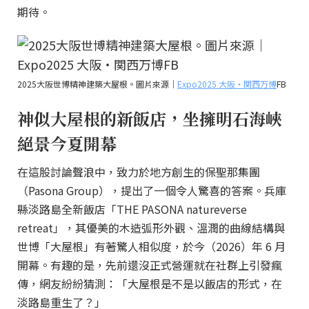
期待。
2025大阪世博精神建築大屋根。圖片來源｜
Expo2025 大阪・関西万博
FB
神似大屋根的新飯店，坐擁明石海峽
絕景今夏開幕
在這股討論聲浪中，致力於地方創生的保聖那集團
（Pasona Group），提出了一個令人驚喜的答案。兵庫
縣淡路島全新飯店「THE PASONA natureverse
retreat」，其優美的木造弧形外觀、溫潤的曲線結構與
世博「大屋根」有著驚人相似度，於今（2026）年 6 月
開幕。有趣的是，先前還沒正式營運就在社群上引發瘋
傳，網友紛紛猜測：「大屋根是不是以飯店的形式，在
淡路島重生了？」