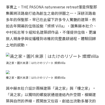
事實上，THE PASONA natureverse retreat僅是保聖那
集團將淡路島打造為創生之島的拼圖之一。深耕淡路島
多年的保聖那，早已在此留下許多令人驚艷的建築，例
如去年開幕的住宿設施「燦燦 Villa」，匯集藤本壯介、
中村拓志等 9 組知名建築師作品，不僅提供住宿，更讓
旅人親身參與從播種到收穫的完整農耕過程，體驗回歸
土地的感動。
渦之家。圖片來源｜はたけのリゾート 燦燦Villa
樓之家。圖片來源｜はたけのリゾート 燦燦Villa
其中藤本壯介設計兩棟建築「渦之家」與「樓之家」。
「渦之家」以獨特的螺旋狀通道連結內外空間，模糊建
築與自然的界線，既開放又包容，創造出流動多層次的