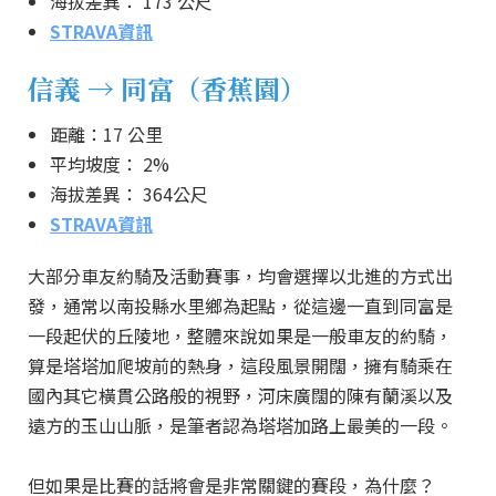
海拔差異： 173 公尺
STRAVA資訊
信義 → 同富（香蕉園）
距離：17 公里
平均坡度： 2%
海拔差異： 364公尺
STRAVA資訊
大部分車友約騎及活動賽事，均會選擇以北進的方式出
發，通常以南投縣水里鄉為起點，從這邊一直到同富是
一段起伏的丘陵地，整體來說如果是一般車友的約騎，
算是塔塔加爬坡前的熱身，這段風景開闊，擁有騎乘在
國內其它橫貫公路般的視野，河床廣闊的陳有蘭溪以及
遠方的玉山山脈，是筆者認為塔塔加路上最美的一段。
但如果是比賽的話將會是非常關鍵的賽段，為什麼？