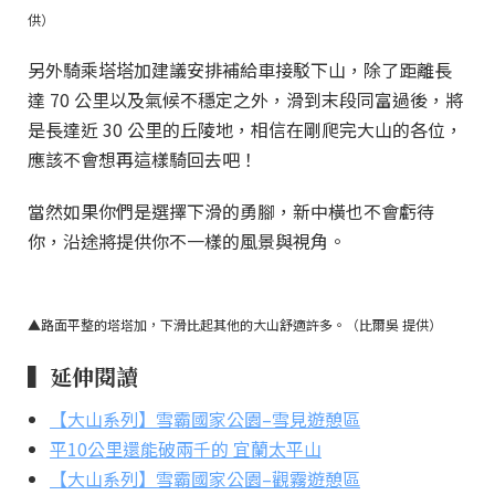
供）
另外騎乘塔塔加建議安排補給車接駁下山，除了距離長
達 70 公里以及氣候不穩定之外，滑到末段同富過後，將
是長達近 30 公里的丘陵地，相信在剛爬完大山的各位，
應該不會想再這樣騎回去吧！
當然如果你們是選擇下滑的勇腳，新中橫也不會虧待
你，沿途將提供你不一樣的風景與視角。
▲路面平整的塔塔加，下滑比起其他的大山舒適許多。（比爾吳 提供）
▍延伸閱讀
【大山系列】雪霸國家公園–雪見遊憩區
平10公里還能破兩千的 宜蘭太平山
【大山系列】雪霸國家公園–觀霧遊憩區