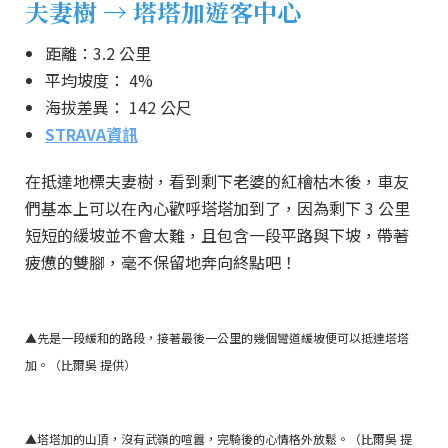
夫妻樹 → 塔塔加遊客中心
距離：3.2 公里
平均坡度： 4%
海拔差異： 142 公尺
STRAVA資訊
在抵達地標夫妻樹，看到剩下老婆的紅檜枯木後，車友
們基本上可以在內心歡呼塔塔加到了，因為剩下 3 公里
短短的緩坡並不會太難，且包含一段平路與下坡，帶著
疲憊的雙腳，毫不保留地奔向終點吧！
▲先是一段緩和的路段，接著最後一公里的幾個彎道緩坡便可以抵達塔塔
加。（比爾吳 提供）
▲塔塔加的山頂，沒有武嶺的喧囂，完騎後的心情格外放鬆。（比爾吳 提