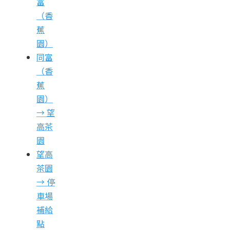
富
（香
蕉
園）
同富
（香
蕉
園）
→ 望
高茶
園
望高
茶園
→ 停
車場
補給
點