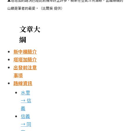
▲塔塔加的路況已經比前幾年好上許多，騎乘在空氣冷冽清晰，雲霧繚繞的
山巔是筆者的最愛。（比爾吳 提供）
文章大
綱
新中橫簡介
塔塔加簡介
出發前注意
事項
路線資訊
水里
→ 信
義
信義
→ 同