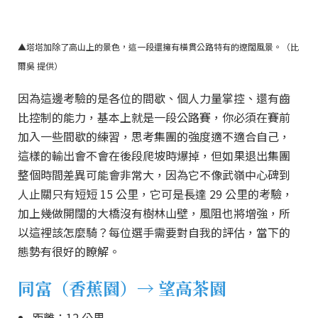
▲塔塔加除了高山上的景色，這一段還擁有橫貫公路特有的遼闊風景。（比
爾吳 提供）
因為這邊考驗的是各位的間歇、個人力量掌控、還有齒
比控制的能力，基本上就是一段公路賽，你必須在賽前
加入一些間歇的練習，思考集團的強度適不適合自己，
這樣的輸出會不會在後段爬坡時爆掉，但如果退出集團
整個時間差異可能會非常大，因為它不像武嶺中心碑到
人止關只有短短 15 公里，它可是長達 29 公里的考驗，
加上幾做開闊的大橋沒有樹林山壁，風阻也將增強，所
以這裡該怎麼騎？每位選手需要對自我的評估，當下的
態勢有很好的瞭解。
同富（香蕉園）→ 望高茶園
距離：12 公里