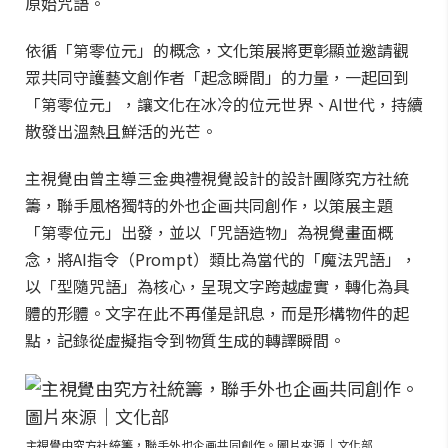
原始咒語。
依循「第零位元」的概念，文化策展將更彰顯並邀請觀
眾共同守護藝文創作者「起念瞬間」的力量，一起回到
「第零位元」，讓文化在冰冷的位元世界、AI世代，持續
散發出溫熱且鮮活的光芒。
主視覺由曾主導三金典禮視覺設計的設計團隊究方社統
籌，聯手風格獨特的外也企画共同創作，以策展主題
「第零位元」出發，並以「咒語造物」為視覺畫面概
念，將AI指令（Prompt）類比為當代的「魔法咒語」，
以「型隨咒語」為核心，呈現文字跨越虛實，轉化為具
體的形體。文字在此不再僅是訊息，而是形構物件的起
點，記錄從虛擬指令到物質生成的轉譯瞬間。
主視覺由究方社統籌，聯手外也企画共同創作。圖片來源｜文化部