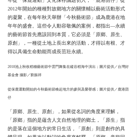
年從「保鹿運動」文化保存議題切入，「鹿港囝仔」從
2012年開始的種種對故鄉地方的關懷輔以藝術活動形式
的凝聚，在每年秋天舉辦「今秋藝術節」成為鹿港在地
年年的盛會。這些令人動容敬佩的案例，都指出—永續
的藝術節首先應該回到本質，它必須是「原鄉、原生、
原創」，一種從土地上長出來的活動，才得以有根、才
得以具備生命動能而成長茁壯永續。
2018池上秋收稻穗藝術節中雲門舞集在縱谷稻海中演出；圖片提供／台灣好
基金會 攝影／劉振祥
從保鹿運動開始的今秋藝術節喚起地方的參與及榮譽感；圖片提供／鹿港囝
仔
「原鄉、原生、原創」，如果從名詞的角度來理解，
「原鄉」指的是蘊含人文自然地理的鄉土，「原生」指
的是落在這個地方的常日生活，「原創」則是創作的具