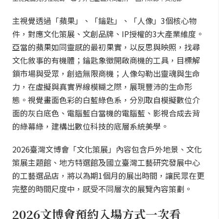
主視覺透過「蘋果」、「鑰匙」、「人像」3個核心物
件，對應文化策展、文創品牌、IP授權的3大產業維度。
亞當的蘋果如同靈感的最初果實，以反思與映照，找尋
文化敘事的有機體；鑰匙象徵開啟商機的工具，目標解
鎖市場與受眾，創造無限商機；人像勾勒出靈魂與生命
力，在虛擬與真實界線模糊之際，展現豐沛的生命形
態。視覺畫面色彩的白藍綠色系，分別取自模擬數位介
面的灰白底色、電腦藍白當機的電腦藍、影視合成去背
的綠幕綠，建構出數位科技的底層系統美學。
2026臺灣文博會「文化策展」內容包含戶外地景、文化
策展主題館、地方特選館及國立臺灣工藝研究發展中心
的工藝選品店，將以為期1個月的展出時間，讓民眾在更
完整的時間尺度中，感受不同層次的展覽內容策劃。
2026文博會預約入場方式一次看