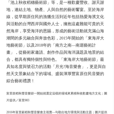
「池上秋收稻穗藝術節」等，是一種歡慶豐收、謝天謝
地，連結土地、物產、人與自然的藝術饗宴。至於海岸
線，從早期原住民的漁獵生活到近年包括熱愛海濱文化
與活動的台灣西岸與國外人士，擁抱這處難能可貴的天
然海岸，享受海洋的恩賜，形成的藝術活動就充滿山海
潮間的多元融合與奔放色彩，2015年開始的「東海岸大
地藝術節」以及2018年的「南方之南—南迴藝術計
畫」，從藝術家邀請、創作作品與海洋議題及地景的結
合，都具有獨特個性與特色。「東海岸大地藝術節」最
具知名度與號召力的活動「月光?海音樂會」，更是與自
然天文景象結合下的場域、盛裝渾厚豐富原住民音樂的
綜合藝術禮讚！
富里鼓稻秋聲音樂節一開始就選定這樣的場域來累積秋收歡慶地方文化；圖
片提供／富里983
2016年富里穀稻秋聲音樂會主視覺—勾勒出地方環境與活動主題；圖片提供