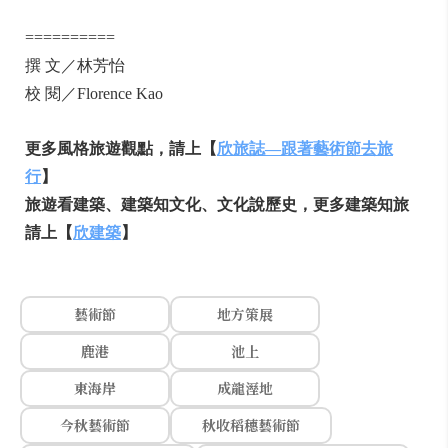
==========
撰 文／林芳怡
校 閱／Florence Kao
更多風格旅遊觀點，請上【
欣旅誌—跟著藝術節去旅
行
】
旅遊看建築、建築知文化、文化說歷史，更多建築知旅
請上【
欣建築
】
藝術節
地方策展
鹿港
池上
東海岸
成龍溼地
今秋藝術節
秋收稻穗藝術節