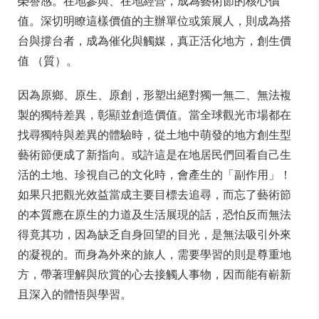
榮譽感。在地參與、在地經營，成為藝術節的核心價
值。深切明瞭這樣價值的主辦單位或策展人，則成為搭
台與撐台者，成為催化與觸媒，真正活化地方，創生價
值 （質）。
因為原鄉、原生、原創，形塑出絕對獨一無二、無法複
製的獨特差異，彰顯並創造價值。當全球觀光市場都在
找尋獨特與差異的體驗時，從土地中萌發的地方創生型
藝術節便成了新指向。或許這是在地居民們回看自己生
活的土地、珍視自己的文化時，會產生的「副作用」！
如果只把觀光效益當成主要目標去追尋，而忘了藝術節
的本質應在原生的力道及生活展現的話，恐怕反而無法
得竟其功，因為缺乏自身回望的目光，是無法吸引外來
的凝視的。而身為外來的旅人，需要學習的則是尊重地
方，帶著理解與欣賞的心去接觸人事物，因而能有嶄新
且深入的體悟與學習。