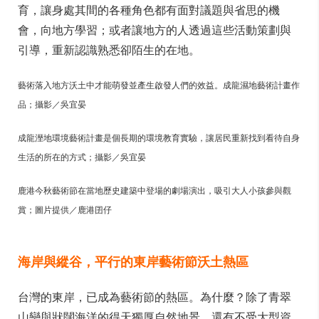
育，讓身處其間的各種角色都有面對議題與省思的機
會，向地方學習；或者讓地方的人透過這些活動策劃與
引導，重新認識熟悉卻陌生的在地。
藝術落入地方沃土中才能萌發並產生啟發人們的效益。成龍濕地藝術計畫作
品；攝影／吳宜晏
成龍溼地環境藝術計畫是個長期的環境教育實驗，讓居民重新找到看待自身
生活的所在的方式；攝影／吳宜晏
鹿港今秋藝術節在當地歷史建築中登場的劇場演出，吸引大人小孩參與觀
賞；圖片提供／鹿港囝仔
海岸與縱谷，平行的東岸藝術節沃土熱區
台灣的東岸，已成為藝術節的熱區。為什麼？除了青翠
山巒與狀闊海洋的得天獨厚自然地景，還有不受大型資