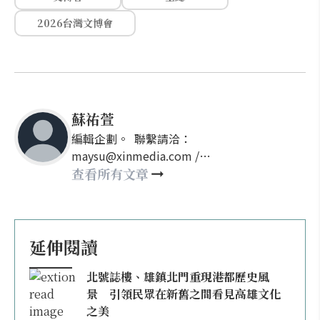
2026台灣文博會
蘇祐萱
編輯企劃。 聯繫請洽：
maysu@xinmedia.com /
may860527@gmail.com
查看所有文章
延伸閱讀
北號誌樓、雄鎮北門重現港都歷史風
景 引領民眾在新舊之間看見高雄文化
之美