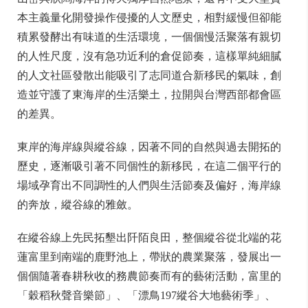
本主義量化開發操作侵擾的人文歷史，相對緩慢但卻能
積累發酵出有味道的生活環境，一個個慢活聚落有親切
的人性尺度，沒有急功近利的倉促節奏，這樣單純細膩
的人文社區發散出能吸引了志同道合新移民的氣味，創
造並守護了東海岸的生活樂土，拉開與台灣西部都會區
的差異。
東岸的海岸線與縱谷線，因著不同的自然與過去開拓的
歷史，逐漸吸引著不同個性的新移民，在這二個平行的
場域孕育出不同調性的人們與生活節奏及偏好，海岸線
的奔放，縱谷線的雅斂。
在縱谷線上先民拓墾出阡陌良田，整個縱谷從北端的花
蓮富里到南端的鹿野池上，帶狀的農業聚落，發展出一
個個隨著春耕秋收的務農節奏而有的藝術活動，富里的
「穀稻秋聲音樂節」、「漂鳥197縱谷大地藝術季」、