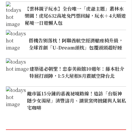
【雲林親子玩水】全台唯一「虎爺主題」叢林水
樂園！虎尾632高地免門票回歸，玩水＋4大順遊
秘境一日遊懶人包
搭機告別落枕！阿聯酋航空經濟艙座椅升級，
全球首創「U-Dream頭枕」包覆頭頸超好睡
建築迷必朝聖！忠泰美術館10週年：藤本壯介
特展打頭陣，1:5大屋根8月震撼空降台北
離市區15分鐘的嘉義祕境路線！造訪「台版神
隱少女湯屋」清豐濤月、湖景窯烤披薩與人氣私
宅咖啡