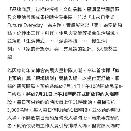
「品牌商展」包括IP授權、文創品牌、黑潮星樂園展區
及文策院最新成果IP轉生漫畫屋，並以「未來日常式
Future Everyday」為主題，實體展區以「家」為空間原
點，延伸出工作、創作、休息與交流等複合生活場域，
並規劃「生活儀式」、「溫柔科技」、「慢生活片
刻」、「家的新想像」與「有意識的設計」5大趨勢主
題。
為因應每年文博會商展大量排隊人潮，今年
首次採「線
上預約」與「現場排隊」雙軌入場
，以提供更舒適、順
暢的觀展體驗。預約系統於7月14日上午10時開放民眾註
冊帳號，將
於7月21日上午10時起正式開放預約入場時
段
，每日可供預約的時段自上午11時開始，每梯次約
3,000名額，每人每日僅限預約1個時段，並依預約時段
入場，不開放當日預約及修改入場時段。若未事先預約
者，則須依現場工作人員引導排隊入場，但實際入場時