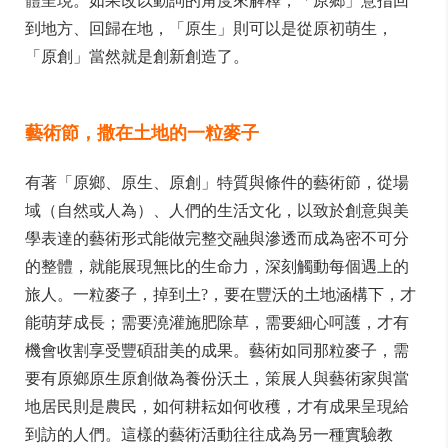
體呈現。如果改以動詞的角度來解釋，「原鄉」意指回
到地方、回歸在地，「原生」則可以是從原初萌生，
「原創」當然就是創新創造了。
藝術節，撒在土地的一粒麥子
有著「原鄉、原生、原創」特質與條件的藝術節，從場
域（自然或人為）、人們的生活文化，以致於創意與美
學表達的藝術形式能做完整交融與滲透而成為密不可分
的整體，就能展現無比的生命力，深刻觸動每個遇上的
旅人。一粒麥子，掉到土?，要在豐沃的土地涵構下，才
能萌芽成長；需要澆灌施肥除草，需要細心呵護，才有
機會收割享受豐碩甜美的成果。藝術如同那粒麥子，需
要有原鄉原生原創做為養份沃土，策展人與藝術家與當
地居民則是農民，如何耕耘如何收穫，才有成果呈現給
到訪的人們。這樣的藝術活動往往成為另一種實驗教