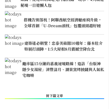
秘境一日遊懶人包
搭機告別落枕！阿聯酋航空經濟艙座椅升級，
全球首創「U-Dream頭枕」包覆頭頸超好睡
建築迷必朝聖！忠泰美術館10週年：藤本壯介
特展打頭陣，1:5大屋根8月震撼空降台北
離市區15分鐘的嘉義祕境路線！造訪「台版神
隱少女湯屋」清豐濤月、湖景窯烤披薩與人氣私
宅咖啡
接下篇文章