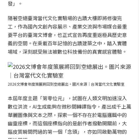
發」。
隨著空總臺灣當代文化實驗場的古蹟大樓即將修復完
工，作為國內文創內容展示、產業交流與市場媒合最重
要平台的臺灣文博會，也正式宣告再度重返極具歷史意
義的空間。在乘載百年記憶的古蹟建築之中，踏入實體
場域，深刻感受無法被數位科技備份的真實感官體驗。
2026文博會年度策展將回到空總展出。圖片來源｜台灣當代文化實驗室
本屆年度主題「第零位元」，試圖在人類文明加速沒入
數位洪流，AI生成能夠在微秒間轉譯指令，產出成千上萬
華麗圖像與文本之際，探索一個不存在於電腦邏輯中的
幽靈座標，而這個座標指向的是創作者撥動開關前，大
腦皮質瞬間閃過的第一個「念頭」，亦如同啟動萬物的