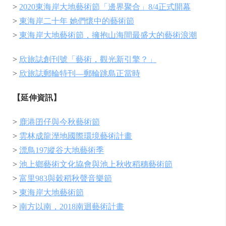
>
2020東海岸大地藝術節「邊界聚合」8/4正式開幕
>
東海岸二十年 她們懷中的藝術節
>
東海岸大地藝術節，擁抱山海間最盛大的藝術浪潮
>
欣旅誌創刊號「藝術，觀光新引擎？」
>
欣旅誌郵輪特刊—郵輪跳島正當時
【延伸資訊】
>
鹿港囝仔與今秋藝術節
>
雲林成龍溼地國際環境藝術計畫
>
漂鳥197縱谷大地藝術季
>
池上鄉藝術文化協會與池上秋收稻穗藝術節
>
富里983與穀稻秋聲音樂節
>
東海岸大地藝術節
>
南方以南，2018南迴藝術計畫